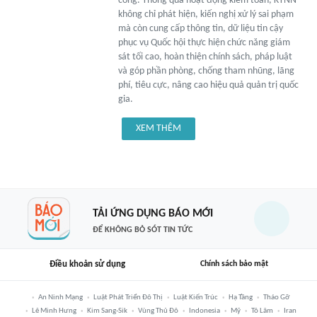
công. Thông qua hoạt động kiểm toán, KTNN
không chỉ phát hiện, kiến nghị xử lý sai phạm
mà còn cung cấp thông tin, dữ liệu tin cậy
phục vụ Quốc hội thực hiện chức năng giám
sát tối cao, hoàn thiện chính sách, pháp luật
và góp phần phòng, chống tham nhũng, lãng
phí, tiêu cực, nâng cao hiệu quả quản trị quốc
gia.
XEM THÊM
TẢI ỨNG DỤNG BÁO MỚI
ĐỂ KHÔNG BỎ SÓT TIN TỨC
Điều khoản sử dụng
Chính sách bảo mật
An Ninh Mạng
Luật Phát Triển Đô Thị
Luật Kiến Trúc
Hạ Tầng
Tháo Gỡ
Lê Minh Hưng
Kim Sang-Sik
Vùng Thủ Đô
Indonesia
Mỹ
Tô Lâm
Iran