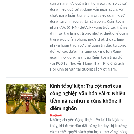
còn ở năng lực quản trị, kiểm soát rủi ro và sử
dụng hiệu quả từng đồng vốn ngân sách. Với
chức năng kiểm tra, giám sát việc quản lý, sử
dụng tài chính công, tài sản công, Kiểm toán
nhà nước (KTNN) được kỳ vọng tiếp tục khẳng
định vai trò là một trong những thiết chế quan
trọng góp phần phòng ngừa thất thoát, lãng
phí và hoàn thiện cơ chế quản trị đầu tư công
đối với các dự án hạ tầng quy mô lớn.Xung
quanh nội dung này, Báo Kiểm toán trao đổi
với PGS,TS. Nguyễn Hồng Thái - Phó Chủ tịch
Hội Kinh tế Vận tải đường sắt Việt Nam.
Kinh tế sự kiện: Trụ cột mới của
công nghiệp văn hóa Bài 4: Nhiều
tiềm năng nhưng cũng không ít
điểm nghẽn
Những chuyển động thực tiễn tại Hà Nội cho
thấy, khi được dẫn dắt bằng tư duy thị trường
và cơ chế, quyết sách phù hợp, 'mỏ vàng' công