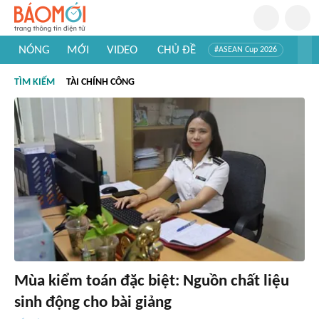
NÓNG
MỚI
VIDEO
CHỦ ĐỀ
#ASEAN Cup 2026
#Trí tuệ nhân tạo
#Mỹ - Iran
#Khám phá Việt Nam
TÌM KIẾM
TÀI CHÍNH CÔNG
#Khám phá thế giới
Mùa kiểm toán đặc biệt: Nguồn chất liệu
sinh động cho bài giảng