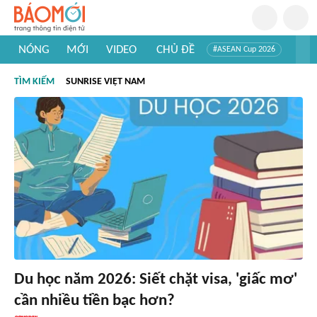
NÓNG
MỚI
VIDEO
CHỦ ĐỀ
#ASEAN Cup 2026
#Trí tuệ nhân tạo
#Mỹ - Iran
#Khám phá Việt Nam
TÌM KIẾM
SUNRISE VIỆT NAM
#Khám phá thế giới
Du học năm 2026: Siết chặt visa, 'giấc mơ'
cần nhiều tiền bạc hơn?