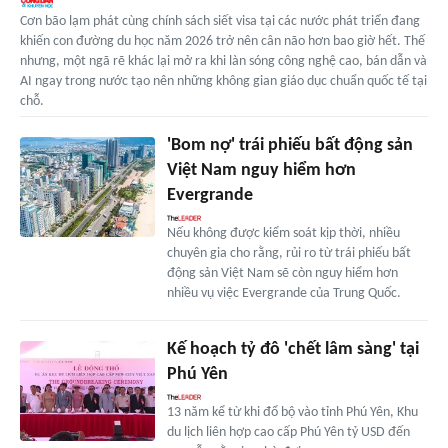
Cơn bão lạm phát cùng chính sách siết visa tại các nước phát triển đang
khiến con đường du học năm 2026 trở nên cân não hơn bao giờ hết. Thế
nhưng, một ngã rẽ khác lại mở ra khi làn sóng công nghệ cao, bán dẫn và
AI ngay trong nước tạo nên những không gian giáo dục chuẩn quốc tế tại
chỗ.
'Bom nợ' trái phiếu bất động sản
Việt Nam nguy hiểm hơn
Evergrande
Nếu không được kiểm soát kịp thời, nhiều
chuyên gia cho rằng, rủi ro từ trái phiếu bất
động sản Việt Nam sẽ còn nguy hiểm hơn
nhiều vụ việc Evergrande của Trung Quốc.
Kế hoạch tỷ đô 'chết lâm sàng' tại
Phú Yên
13 năm kể từ khi đổ bộ vào tỉnh Phú Yên, Khu
du lịch liên hợp cao cấp Phú Yên tỷ USD đến