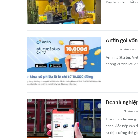
Đây là tín hiệu tốt 
Anfin gọi vốn
6
liên quan
Anfin là Startup V
chóng và tiện lợi v
Doanh nghiệp
3
liên qu
Theo các chuyên gi
cạnh việc tiếp cận 
ra thị trường thế gi