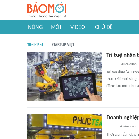
NÓNG
MỚI
VIDEO
CHỦ ĐỀ
TÌM KIẾM
STARTUP VIỆT
Trí tuệ nhân 
3
liên quan
Tại tọa đàm 'AI Fro
thức Đổi mới sáng t
động lực mới cho sự
Doanh nghiệp
4
liên quan
Thời gian gần đây,