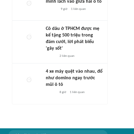
mình lách vào giữa hai ô tô
9 giờ
1
liên quan
Cô dâu ở TPHCM được mẹ
kế tặng 500 triệu trong
đám cưới, lời phát biểu
'gây sốt'
2
liên quan
4 xe máy quệt vào nhau, đổ
như domino ngay trước
mũi ô tô
8 giờ
1
liên quan