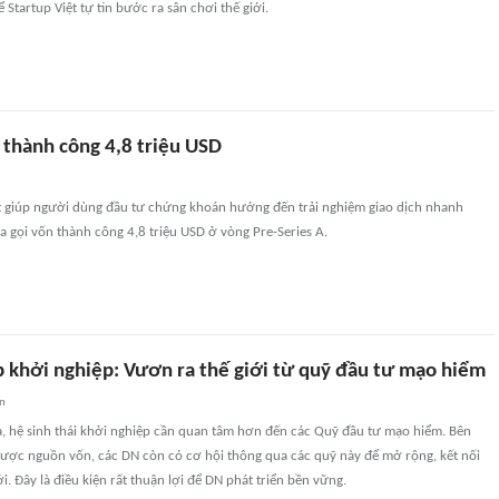
để Startup Việt tự tin bước ra sân chơi thế giới.
 thành công 4,8 triệu USD
iệt giúp người dùng đầu tư chứng khoán hướng đến trải nghiệm giao dịch nhanh
ừa gọi vốn thành công 4,8 triệu USD ở vòng Pre-Series A.
 khởi nghiệp: Vươn ra thế giới từ quỹ đầu tư mạo hiểm
an
a, hệ sinh thái khởi nghiệp cần quan tâm hơn đến các Quỹ đầu tư mạo hiểm. Bên
được nguồn vốn, các DN còn có cơ hội thông qua các quỹ này để mở rộng, kết nối
ới. Đây là điều kiện rất thuận lợi để DN phát triển bền vững.