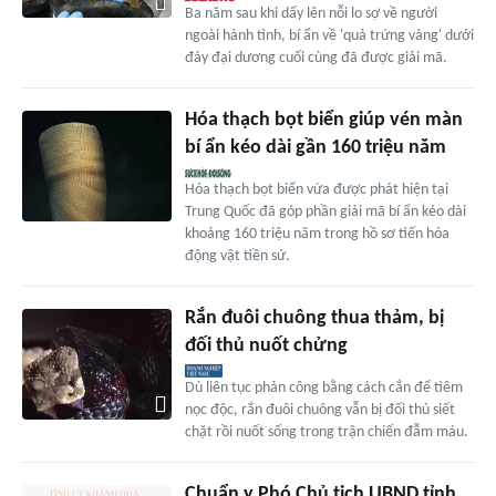
Ba năm sau khi dấy lên nỗi lo sợ về người
ngoài hành tinh, bí ẩn về 'quả trứng vàng' dưới
đáy đại dương cuối cùng đã được giải mã.
Hóa thạch bọt biển giúp vén màn
bí ẩn kéo dài gần 160 triệu năm
Hóa thạch bọt biển vừa được phát hiện tại
Trung Quốc đã góp phần giải mã bí ẩn kéo dài
khoảng 160 triệu năm trong hồ sơ tiến hóa
động vật tiền sử.
Rắn đuôi chuông thua thảm, bị
đối thủ nuốt chửng
Dù liên tục phản công bằng cách cắn để tiêm
nọc độc, rắn đuôi chuông vẫn bị đối thủ siết
chặt rồi nuốt sống trong trận chiến đẫm máu.
Chuẩn y Phó Chủ tịch UBND tỉnh