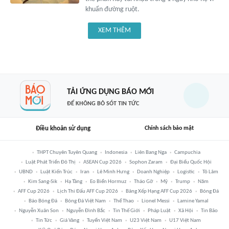
khuẩn đường ruột.
XEM THÊM
TẢI ỨNG DỤNG BÁO MỚI
ĐỂ KHÔNG BỎ SÓT TIN TỨC
Điều khoản sử dụng
Chính sách bảo mật
THPT Chuyên Tuyên Quang
Indonesia
Liên Bang Nga
Campuchia
Luật Phát Triển Đô Thị
ASEAN Cup 2026
Sophon Zaram
Đại Biểu Quốc Hội
UBND
Luật Kiến Trúc
Iran
Lê Minh Hưng
Doanh Nghiệp
Logistic
Tô Lâm
Kim Sang-Sik
Hạ Tầng
Eo Biển Hormuz
Tháo Gỡ
Mỹ
Trump
Năm
AFF Cup 2026
Lịch Thi Đấu AFF Cup 2026
Bảng Xếp Hạng AFF Cup 2026
Bóng Đá
Báo Bóng Đá
Bóng Đá Việt Nam
Thể Thao
Lionel Messi
Lamine Yamal
Nguyễn Xuân Son
Nguyễn Đình Bắc
Tin Thế Giới
Pháp Luật
Xã Hội
Tin Bão
Tin Tức
Giá Vàng
Tuyển Việt Nam
U23 Việt Nam
U17 Việt Nam