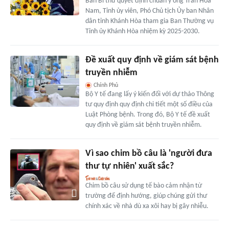
Ban Bí thư quyết định chuẩn y ông Trần Hòa
Nam, Tỉnh ủy viên, Phó Chủ tịch Ủy ban Nhân
dân tỉnh Khánh Hòa tham gia Ban Thường vụ
Tỉnh ủy Khánh Hòa nhiệm kỳ 2025-2030.
Đề xuất quy định về giám sát bệnh
truyền nhiễm
Chính Phủ
Bộ Y tế đang lấy ý kiến đối với dự thảo Thông
tư quy định quy định chi tiết một số điều của
Luật Phòng bệnh. Trong đó, Bộ Y tế đề xuất
quy định về giám sát bệnh truyền nhiễm.
Vì sao chim bồ câu là 'người đưa
thư tự nhiên' xuất sắc?
Chim bồ câu sử dụng tế bào cảm nhận từ
trường để định hướng, giúp chúng gửi thư
chính xác về nhà dù xa xôi hay bị gây nhiễu.