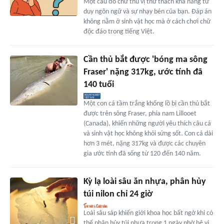
Một câu đố chữ thú vị thử thách khả năng tư
duy ngôn ngữ và sự nhạy bén của bạn. Đáp án
không nằm ở sinh vật học mà ở cách chơi chữ
độc đáo trong tiếng Việt.
Cần thủ bắt được 'bóng ma sông
Fraser' nặng 317kg, ước tính đã
140 tuổi
Một con cá tầm trắng khổng lồ bị cần thủ bắt
được trên sông Fraser, phía nam Lillooet
(Canada), khiến những người yêu thích câu cá
và sinh vật học không khỏi sửng sốt. Con cá dài
hơn 3 mét, nặng 317kg và được các chuyên
gia ước tính đã sống từ 120 đến 140 năm.
Kỳ lạ loài sâu ăn nhựa, phân hủy
túi nilon chỉ 24 giờ
Loài sâu sáp khiến giới khoa học bất ngờ khi có
thể phân hủy túi nhựa trong 1 ngày nhờ hệ vi