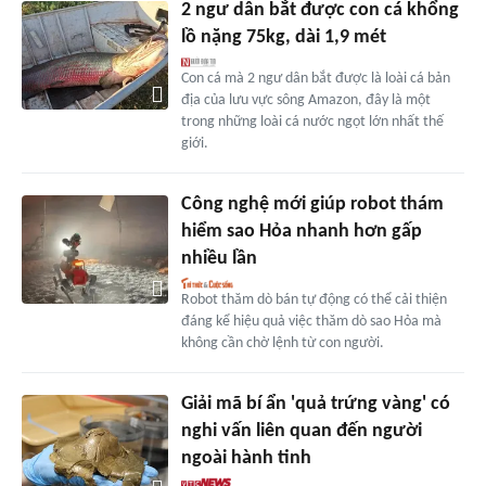
2 ngư dân bắt được con cá khổng
lồ nặng 75kg, dài 1,9 mét
Con cá mà 2 ngư dân bắt được là loài cá bản
địa của lưu vực sông Amazon, đây là một
trong những loài cá nước ngọt lớn nhất thế
giới.
Công nghệ mới giúp robot thám
hiểm sao Hỏa nhanh hơn gấp
nhiều lần
Robot thăm dò bán tự động có thể cải thiện
đáng kể hiệu quả việc thăm dò sao Hỏa mà
không cần chờ lệnh từ con người.
Giải mã bí ẩn 'quả trứng vàng' có
nghi vấn liên quan đến người
ngoài hành tinh