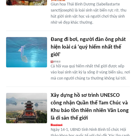
Giun hoa Thái Bình Dương (Sabellastarte
sanctijosephi) là loài sinh vật biển rực rỡ, thu
hút giới sinh vật học và người chơi thủy sinh
nhờ vẻ đẹp khác thường.
Đang đi bơi, người đàn ông phát
hiện loài cá 'quý hiếm nhất thế
giới'
Cá hồi vua quý hiếm nhất thế giới được xếp
vào loại sinh vật kỳ lạ sống ở vùng biển sâu, nơi
mà con người chúng ta thường không lui tới.
Xây dựng hồ sơ trình UNESCO
công nhận Quần thể Tam Chúc và
Khu bảo tồn thiên nhiên Vân Long
là di sản thế giới
Ngày 14-1, UBND tỉnh Ninh Bình tổ chức Hội
thảo khoa học quốc tế với chủ đề 'Xác lập ranh