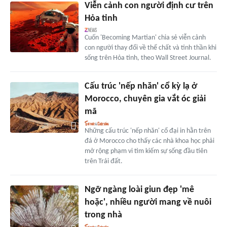
Viễn cảnh con người định cư trên
Hỏa tinh
Cuốn 'Becoming Martian' chia sẻ viễn cảnh
con người thay đổi về thể chất và tinh thần khi
sống trên Hỏa tinh, theo Wall Street Journal.
Cấu trúc 'nếp nhăn' cổ kỳ lạ ở
Morocco, chuyên gia vắt óc giải
mã
Những cấu trúc 'nếp nhăn' cổ đại in hằn trên
đá ở Morocco cho thấy các nhà khoa học phải
mở rộng phạm vi tìm kiếm sự sống đầu tiên
trên Trái đất.
Ngỡ ngàng loài giun đẹp 'mê
hoặc', nhiều người mang về nuôi
trong nhà