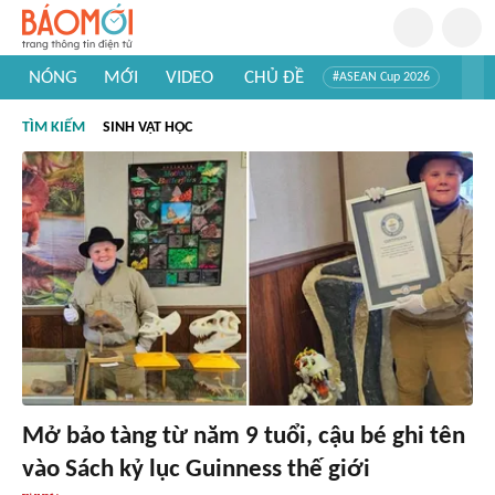
NÓNG
MỚI
VIDEO
CHỦ ĐỀ
#ASEAN Cup 2026
#Trí tuệ nhân tạo
#Mỹ - Iran
#Khám phá Việt Nam
TÌM KIẾM
SINH VẬT HỌC
#Khám phá thế giới
Mở bảo tàng từ năm 9 tuổi, cậu bé ghi tên
vào Sách kỷ lục Guinness thế giới