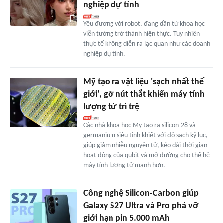
nghiệp dự tính
Yêu đương với robot, đang dần từ khoa học
viễn tưởng trở thành hiện thực. Tuy nhiên
thực tế không diễn ra lạc quan như các doanh
nghiệp dự tính.
Mỹ tạo ra vật liệu 'sạch nhất thế
giới', gỡ nút thắt khiến máy tính
lượng tử trì trệ
Các nhà khoa học Mỹ tạo ra silicon-28 và
germanium siêu tinh khiết với độ sạch kỷ lục,
giúp giảm nhiễu nguyên tử, kéo dài thời gian
hoạt động của qubit và mở đường cho thế hệ
máy tính lượng tử mạnh hơn.
Công nghệ Silicon-Carbon giúp
Galaxy S27 Ultra và Pro phá vỡ
giới hạn pin 5.000 mAh