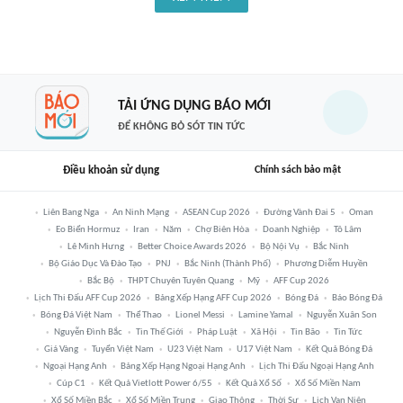
TẢI ỨNG DỤNG BÁO MỚI
ĐỂ KHÔNG BỎ SÓT TIN TỨC
Điều khoản sử dụng
Chính sách bảo mật
Liên Bang Nga
An Ninh Mạng
ASEAN Cup 2026
Đường Vành Đai 5
Oman
Eo Biển Hormuz
Iran
Năm
Chợ Biên Hòa
Doanh Nghiệp
Tô Lâm
Lê Minh Hưng
Better Choice Awards 2026
Bộ Nội Vụ
Bắc Ninh
Bộ Giáo Dục Và Đào Tạo
PNJ
Bắc Ninh (thành Phố)
Phương Diễm Huyền
Bắc Bộ
THPT Chuyên Tuyên Quang
Mỹ
AFF Cup 2026
Lịch Thi Đấu AFF Cup 2026
Bảng Xếp Hạng AFF Cup 2026
Bóng Đá
Báo Bóng Đá
Bóng Đá Việt Nam
Thể Thao
Lionel Messi
Lamine Yamal
Nguyễn Xuân Son
Nguyễn Đình Bắc
Tin Thế Giới
Pháp Luật
Xã Hội
Tin Bão
Tin Tức
Giá Vàng
Tuyển Việt Nam
U23 Việt Nam
U17 Việt Nam
Kết Quả Bóng Đá
Ngoại Hạng Anh
Bảng Xếp Hạng Ngoại Hạng Anh
Lịch Thi Đấu Ngoại Hạng Anh
Cúp C1
Kết Quả Vietlott Power 6/55
Kết Quả Xổ Số
Xổ Số Miền Nam
Xổ Số Miền Bắc
Xổ Số Miền Trung
Giao Thông
Thời Sự
Lịch Vạn Niên