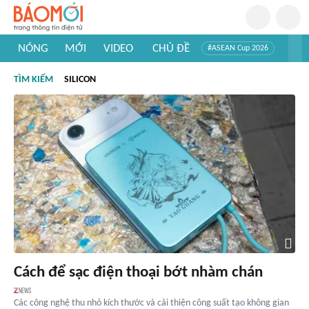
NÓNG
MỚI
VIDEO
CHỦ ĐỀ
#ASEAN Cup 2026
#Trí tuệ nhân tạo
#Mỹ - Iran
#Khám phá Việt Nam
TÌM KIẾM
SILICON
#Khám phá thế giới
Cách để sạc điện thoại bớt nhàm chán
Các công nghệ thu nhỏ kích thước và cải thiện công suất tạo không gian