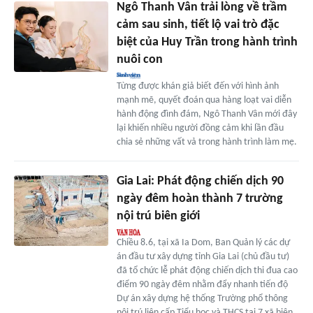
Ngô Thanh Vân trải lòng về trầm
cảm sau sinh, tiết lộ vai trò đặc
biệt của Huy Trần trong hành trình
nuôi con
Từng được khán giả biết đến với hình ảnh
mạnh mẽ, quyết đoán qua hàng loạt vai diễn
hành động đình đám, Ngô Thanh Vân mới đây
lại khiến nhiều người đồng cảm khi lần đầu
chia sẻ những vất vả trong hành trình làm mẹ.
Gia Lai: Phát động chiến dịch 90
ngày đêm hoàn thành 7 trường
nội trú biên giới
Chiều 8.6, tại xã Ia Dom, Ban Quản lý các dự
án đầu tư xây dựng tỉnh Gia Lai (chủ đầu tư)
đã tổ chức lễ phát động chiến dịch thi đua cao
điểm 90 ngày đêm nhằm đẩy nhanh tiến độ
Dự án xây dựng hệ thống Trường phổ thông
nội trú liên cấp Tiểu học và THCS tại 7 xã biên