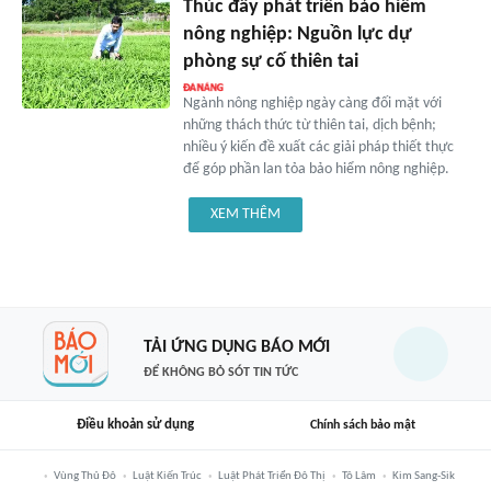
Thúc đẩy phát triển bảo hiểm
nông nghiệp: Nguồn lực dự
phòng sự cố thiên tai
Ngành nông nghiệp ngày càng đối mặt với
những thách thức từ thiên tai, dịch bệnh;
nhiều ý kiến đề xuất các giải pháp thiết thực
để góp phần lan tỏa bảo hiểm nông nghiệp.
XEM THÊM
TẢI ỨNG DỤNG BÁO MỚI
ĐỂ KHÔNG BỎ SÓT TIN TỨC
Điều khoản sử dụng
Chính sách bảo mật
Vùng Thủ Đô
Luật Kiến Trúc
Luật Phát Triển Đô Thị
Tô Lâm
Kim Sang-Sik