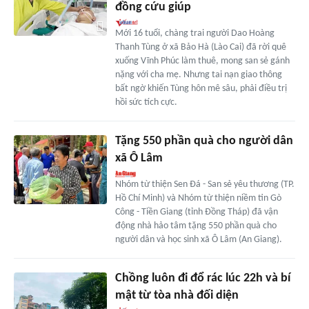
đồng cứu giúp
Mới 16 tuổi, chàng trai người Dao Hoàng
Thanh Tùng ở xã Bảo Hà (Lào Cai) đã rời quê
xuống Vĩnh Phúc làm thuê, mong san sẻ gánh
nặng với cha mẹ. Nhưng tai nạn giao thông
bất ngờ khiến Tùng hôn mê sâu, phải điều trị
hồi sức tích cực.
Tặng 550 phần quà cho người dân
xã Ô Lâm
Nhóm từ thiện Sen Đá - San sẻ yêu thương (TP.
Hồ Chí Minh) và Nhóm từ thiện niềm tin Gò
Công - Tiền Giang (tỉnh Đồng Tháp) đã vận
động nhà hảo tâm tặng 550 phần quà cho
người dân và học sinh xã Ô Lâm (An Giang).
Chồng luôn đi đổ rác lúc 22h và bí
mật từ tòa nhà đối diện