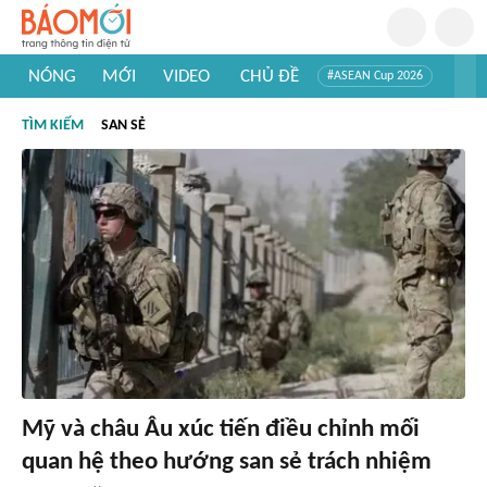
NÓNG
MỚI
VIDEO
CHỦ ĐỀ
#ASEAN Cup 2026
#Trí tuệ nhân tạo
#Mỹ - Iran
#Khám phá Việt Nam
TÌM KIẾM
SAN SẺ
#Khám phá thế giới
Mỹ và châu Âu xúc tiến điều chỉnh mối
quan hệ theo hướng san sẻ trách nhiệm