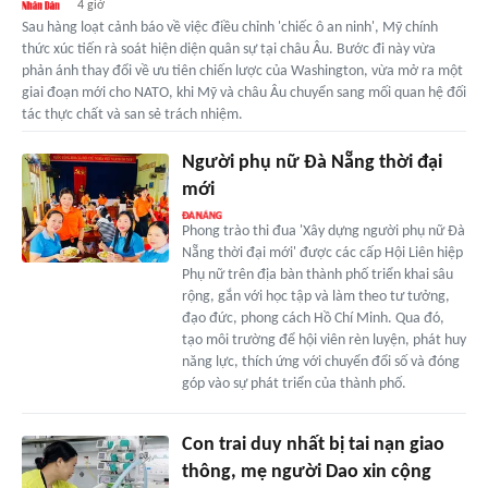
4 giờ
Sau hàng loạt cảnh báo về việc điều chỉnh 'chiếc ô an ninh', Mỹ chính
thức xúc tiến rà soát hiện diện quân sự tại châu Âu. Bước đi này vừa
phản ánh thay đổi về ưu tiên chiến lược của Washington, vừa mở ra một
giai đoạn mới cho NATO, khi Mỹ và châu Âu chuyển sang mối quan hệ đối
tác thực chất và san sẻ trách nhiệm.
Người phụ nữ Đà Nẵng thời đại
mới
Phong trào thi đua 'Xây dựng người phụ nữ Đà
Nẵng thời đại mới' được các cấp Hội Liên hiệp
Phụ nữ trên địa bàn thành phố triển khai sâu
rộng, gắn với học tập và làm theo tư tưởng,
đạo đức, phong cách Hồ Chí Minh. Qua đó,
tạo môi trường để hội viên rèn luyện, phát huy
năng lực, thích ứng với chuyển đổi số và đóng
góp vào sự phát triển của thành phố.
Con trai duy nhất bị tai nạn giao
thông, mẹ người Dao xin cộng