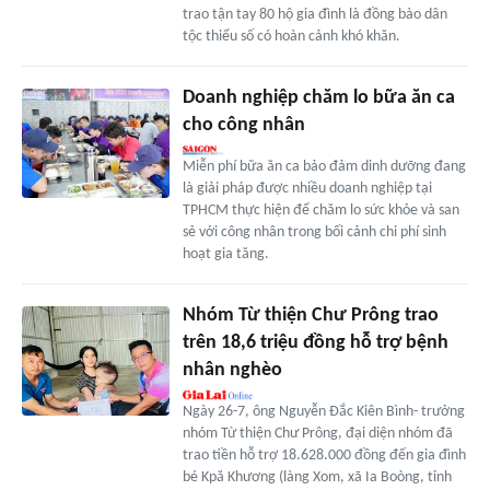
trao tận tay 80 hộ gia đình là đồng bào dân
tộc thiểu số có hoàn cảnh khó khăn.
Doanh nghiệp chăm lo bữa ăn ca
cho công nhân
Miễn phí bữa ăn ca bảo đảm dinh dưỡng đang
là giải pháp được nhiều doanh nghiệp tại
TPHCM thực hiện để chăm lo sức khỏe và san
sẻ với công nhân trong bối cảnh chi phí sinh
hoạt gia tăng.
Nhóm Từ thiện Chư Prông trao
trên 18,6 triệu đồng hỗ trợ bệnh
nhân nghèo
Ngày 26-7, ông Nguyễn Đắc Kiên Bình- trưởng
nhóm Từ thiện Chư Prông, đại diện nhóm đã
trao tiền hỗ trợ 18.628.000 đồng đến gia đình
bé Kpă Khương (làng Xom, xã Ia Boòng, tỉnh