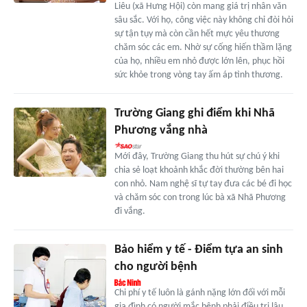
Liêu (xã Hưng Hội) còn mang giá trị nhân văn
sâu sắc. Với họ, công việc này không chỉ đòi hỏi
sự tận tụy mà còn cần hết mực yêu thương
chăm sóc các em. Nhờ sự cống hiến thầm lặng
của họ, nhiều em nhỏ được lớn lên, phục hồi
sức khỏe trong vòng tay ấm áp tình thương.
Trường Giang ghi điểm khi Nhã
Phương vắng nhà
Mới đây, Trường Giang thu hút sự chú ý khi
chia sẻ loạt khoảnh khắc đời thường bên hai
con nhỏ. Nam nghệ sĩ tự tay đưa các bé đi học
và chăm sóc con trong lúc bà xã Nhã Phương
đi vắng.
Bảo hiểm y tế - Điểm tựa an sinh
cho người bệnh
Chi phí y tế luôn là gánh nặng lớn đối với mỗi
gia đình có người mắc bệnh phải điều trị lâu