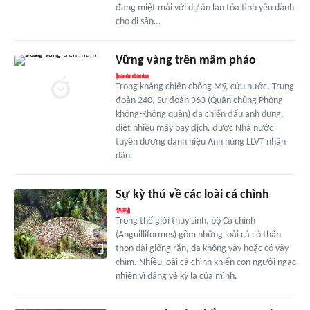
đang miệt mài với dự án lan tỏa tình yêu dành
cho di sản…
Vững vàng trên mâm pháo
Trong kháng chiến chống Mỹ, cứu nước, Trung
đoàn 240, Sư đoàn 363 (Quân chủng Phòng
không-Không quân) đã chiến đấu anh dũng,
diệt nhiều máy bay địch, được Nhà nước
tuyên dương danh hiệu Anh hùng LLVT nhân
dân.
Sự kỳ thú về các loài cá chình
Trong thế giới thủy sinh, bộ Cá chình
(Anguilliformes) gồm những loài cá có thân
thon dài giống rắn, da không vảy hoặc có vảy
chìm. Nhiều loài cá chình khiến con người ngạc
nhiên vì dáng vẻ kỳ lạ của mình.