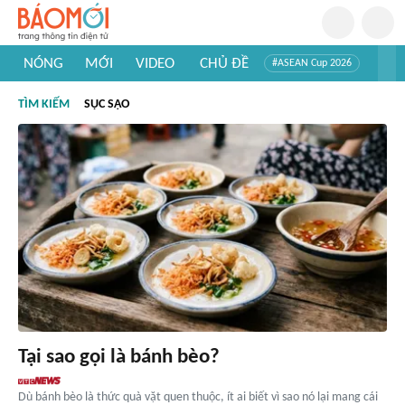
NÓNG
MỚI
VIDEO
CHỦ ĐỀ
#ASEAN Cup 2026
#Trí tuệ nhân tạo
#Mỹ - Iran
#Khám phá Việt Nam
TÌM KIẾM
SỤC SẠO
#Khám phá thế giới
Tại sao gọi là bánh bèo?
Dù bánh bèo là thức quà vặt quen thuộc, ít ai biết vì sao nó lại mang cái