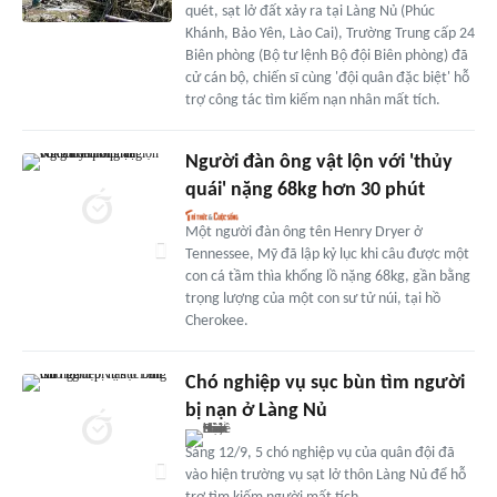
quét, sạt lở đất xảy ra tại Làng Nủ (Phúc
Khánh, Bảo Yên, Lào Cai), Trường Trung cấp 24
Biên phòng (Bộ tư lệnh Bộ đội Biên phòng) đã
cử cán bộ, chiến sĩ cùng 'đội quân đặc biệt' hỗ
trợ công tác tìm kiếm nạn nhân mất tích.
Người đàn ông vật lộn với 'thủy
quái' nặng 68kg hơn 30 phút
Một người đàn ông tên Henry Dryer ở
Tennessee, Mỹ đã lập kỷ lục khi câu được một
con cá tầm thìa khổng lồ nặng 68kg, gần bằng
trọng lượng của một con sư tử núi, tại hồ
Cherokee.
Chó nghiệp vụ sục bùn tìm người
bị nạn ở Làng Nủ
Sáng 12/9, 5 chó nghiệp vụ của quân đội đã
vào hiện trường vụ sạt lở thôn Làng Nủ để hỗ