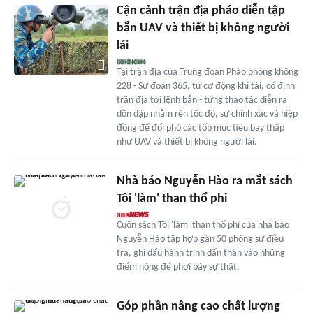
Cận cảnh trận địa pháo diễn tập
bắn UAV và thiết bị không người
lái
Tại trận địa của Trung đoàn Pháo phòng không
228 - Sư đoàn 365, từ cơ động khí tài, cố định
trận địa tới lệnh bắn - từng thao tác diễn ra
dồn dập nhằm rèn tốc độ, sự chính xác và hiệp
đồng để đối phó các tốp mục tiêu bay thấp
như UAV và thiết bị không người lái.
Nhà báo Nguyễn Hào ra mắt sách
Tôi 'làm' than thổ phỉ
Cuốn sách Tôi 'làm' than thổ phỉ của nhà báo
Nguyễn Hào tập hợp gần 50 phóng sự điều
tra, ghi dấu hành trình dấn thân vào những
điểm nóng để phơi bày sự thật.
Góp phần nâng cao chất lượng