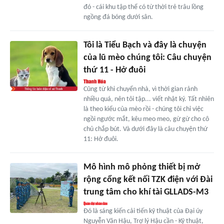
đó - cái khu tập thể có từ thời trẻ trâu lồng
ngồng đá bóng dưới sân.
Tôi là Tiểu Bạch và đây là chuyện
của lũ mèo chúng tôi: Câu chuyện
thứ 11 - Hở đuôi
Cũng từ khi chuyển nhà, vì thời gian rảnh
nhiều quá, nên tôi tập... viết nhật ký. Tất nhiên
là theo kiểu của mèo rồi - chúng tôi chỉ việc
ngồi ngước mắt, kêu meo meo, gừ gừ cho cô
chủ chắp bút. Và dưới đây là câu chuyện thứ
11: Hở đuôi.
Mô hình mô phỏng thiết bị mở
rộng cổng kết nối TZK điện với Đài
trung tâm cho khí tài GLLADS-M3
Đó là sáng kiến cải tiến kỹ thuật của Đại úy
Nguyễn Văn Hậu, Trợ lý Hậu cần - Kỹ thuật,