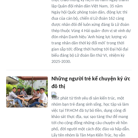
thực chào mừng kỷ niệm 80 năm Ngày thành
lập Quân đội nhân dân Việt Nam, 35 năm
Ngày hội Quốc phòng toàn dân, động lực thi
đua của cán bộ, chiến sĩ Lữ đoàn 162 càng
được nhân đôi để luôn xứng đáng là Lữ đoàn
thép thuộc Vùng 4 Hải quân- đơn vị sẽ vinh dự
đón nhận Danh hiệu 'Anh hùng lực lượng vũ
trang nhân dân thời kỳ đổi mới' trong thời
gian sắp tới; đồng thời hướng tới Đại hội đại
biểu đảng bộ Lữ đoàn lần thứ VI, nhiệm kỳ
2025-2030.
Những người trẻ kể chuyện ký ức
đô thị
Xuất phát từ tình yêu di sản kiến trúc, một
nhóm bạn trẻ đang sinh sống, học tập và làm
việc tại TP.HCM đã tự bỏ tiền, dụng công đi
khảo sát thực địa, sục sạo tàng thư để mang
tới cho cộng đồng những câu chuyện về hồn
phố, đời người một cách độc đáo và hấp dẫn.
Lấy tên nhóm là Tản Mạn Kiến Trúc, họ vẫn