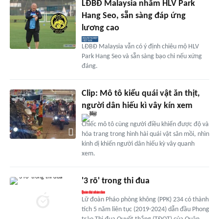
LĐBĐ Malaysia nhắm HLV Park
Hang Seo, sẵn sàng đáp ứng
lương cao
LĐBĐ Malaysia vẫn có ý định chiêu mộ HLV
Park Hang Seo và sẵn sàng bạo chi nếu xứng
đáng.
Clip: Mô tô kiểu quái vật ăn thịt,
người dân hiếu kì vây kín xem
Chiếc mô tô cùng người điều khiển được độ và
hóa trang trong hình hài quái vật săn mồi, nhìn
kinh dị khiến người dân hiếu kỳ vây quanh
xem.
'3 rõ' trong thi đua
Lữ đoàn Pháo phòng không (PPK) 234 có thành
tích 5 năm liên tục (2019-2024) dẫn đầu Phong