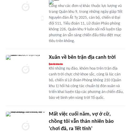
Cũng như các đơn vị khác thuộc lực lượng vũ
trang Quân khu 9, trong những ngày giáp Tết
Nguyên đán Ất Tỵ 2025, cán bộ, chiến sĩ Đại
đội 511, Tiểu đoàn 11, Lữ đoàn Pháo phòng
không 226, Quân khu 9 luôn sôi nổi luyện tập
phương án sẵn sàng chiến đấu tiêu diệt mục
tiêu trên không.
Xuân về bên trận địa canh trời
Khi những nụ đào, khóm hoa trên trận địa
canh trời chực chờ khoe sắc, cũng là lúc cán
bộ, chiến sĩ Lữ đoàn Phòng không 210 (Quân
khu 1) hối hả công tác chuẩn bị đón xuân và
triển khai luyện tập các phương án chiến đấu,
bảo vệ bình yên vùng trời Tổ quốc.
Mất việc cuối năm, vợ ở cữ,
chồng tôi vẫn thản nhiên bảo
'chơi đã, ra Tết tính'