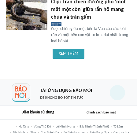
Clip: Trận chiến đường phố 'một
mất một còn' giữa rắn hổ mang
chúa và trăn gấm
Cuộc chiến giữa một bên là Vua của các loài
rắn và một bên con vật to lớn, dài nhất trong
loài bò sát.
XEM THÊM
TẢI ỨNG DỤNG BÁO MỚI
ĐỂ KHÔNG BỎ SÓT TIN TỨC
Điều khoản sử dụng
Chính sách bảo mật
Hạ Tầng
Vùng Thủ Đô
Lê Minh Hưng
Bắc Ninh (thành Phố)
Tô Lâm
Bắc Ninh
Năm
Chợ Biên Hòa
Eo Biển Hormuz
Liên Bang Nga
Campuchia