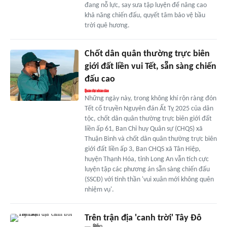
đang nỗ lực, say sưa tập luyện để nâng cao
khả năng chiến đấu, quyết tâm bảo vệ bầu
trời quê hương.
Chốt dân quân thường trực biên
giới đất liền vui Tết, sẵn sàng chiến
đấu cao
Những ngày này, trong không khí rộn ràng đón
Tết cổ truyền Nguyên đán Ất Tỵ 2025 của dân
tộc, chốt dân quân thường trực biên giới đất
liền ấp 61, Ban Chỉ huy Quân sự (CHQS) xã
Thuận Bình và chốt dân quân thường trực biên
giới đất liền ấp 3, Ban CHQS xã Tân Hiệp,
huyện Thạnh Hóa, tỉnh Long An vẫn tích cực
luyện tập các phương án sẵn sàng chiến đấu
(SSCĐ) với tinh thần 'vui xuân mới không quên
nhiệm vụ'.
Trên trận địa 'canh trời' Tây Đô