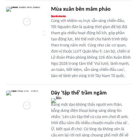
Mùa xuân bên mâm pháo
Cùng với nhiệm vụ trực sẵn sàng chiến đấu,
Tết Nguyên đán là quãng thời gian để bộ đội
tham gia nhiều hoạt động bổ ích, góp phần
tạo động lực, khí thế mới cho hành trình tiếp
theo trong năm mới. Cũng như các cơ quan,
đơn vị thuộc LLVT Quân khu 9, cán bộ, chiến sĩ
Lữ đoàn Pháo phòng không 226 đón Xuân Bính
Ngọ 2026 trong tâm thế 'Vui tươi, lành mạnh,
an toàn, tiết kiệm, sẵn sàng chiến đấu cao',
bảo vệ bình yên vùng trời Tây Nam Tổ quốc.
Dãy 'tập thể' trầm ngâm
Bẵng một dạo không thấy người em thân,
bỗng dưng điện thoại bừng sáng dòng tin
nhắn: 'Lên căn tập thể cũ của em chơi đi anh.
Mới đầu năm đã nhiều chuyện muốn chia sẻ'.
Ừ, biết quá đi chứ. Cứ lòng dạ không yên là
cậu em lại rời nơi sáng choang phố mới để về