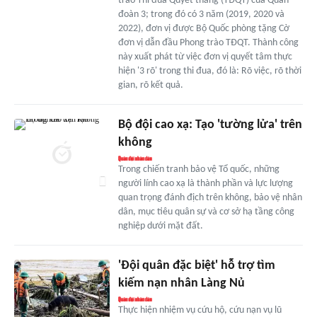
trào Thi đua Quyết thắng (TĐQT) của Quân
đoàn 3; trong đó có 3 năm (2019, 2020 và
2022), đơn vị được Bộ Quốc phòng tặng Cờ
đơn vị dẫn đầu Phong trào TĐQT. Thành công
này xuất phát từ việc đơn vị quyết tâm thực
hiện '3 rõ' trong thi đua, đó là: Rõ việc, rõ thời
gian, rõ kết quả.
Bộ đội cao xạ: Tạo 'tường lửa' trên
không
Trong chiến tranh bảo vệ Tổ quốc, những
người lính cao xạ là thành phần và lực lượng
quan trọng đánh địch trên không, bảo vệ nhân
dân, mục tiêu quân sự và cơ sở hạ tầng công
nghiệp dưới mặt đất.
'Đội quân đặc biệt' hỗ trợ tìm
kiếm nạn nhân Làng Nủ
Thực hiện nhiệm vụ cứu hộ, cứu nạn vụ lũ