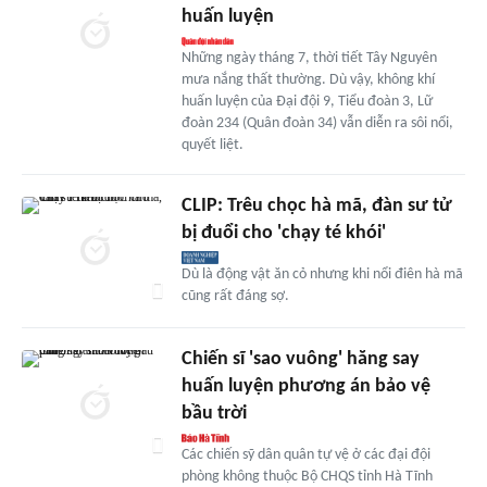
huấn luyện
Những ngày tháng 7, thời tiết Tây Nguyên
mưa nắng thất thường. Dù vậy, không khí
huấn luyện của Đại đội 9, Tiểu đoàn 3, Lữ
đoàn 234 (Quân đoàn 34) vẫn diễn ra sôi nổi,
quyết liệt.
CLIP: Trêu chọc hà mã, đàn sư tử
bị đuổi cho 'chạy té khói'
Dù là động vật ăn cỏ nhưng khi nổi điên hà mã
cũng rất đáng sợ.
Chiến sĩ 'sao vuông' hăng say
huấn luyện phương án bảo vệ
bầu trời
Các chiến sỹ dân quân tự vệ ở các đại đội
phòng không thuộc Bộ CHQS tỉnh Hà Tĩnh