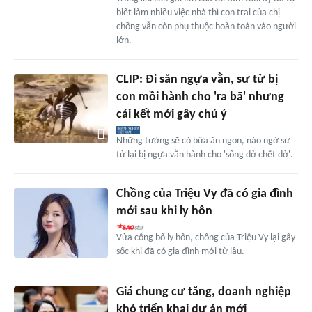
biết làm nhiều việc nhà thì con trai của chị
chồng vẫn còn phụ thuộc hoàn toàn vào người
lớn.
CLIP: Đi săn ngựa vằn, sư tử bị
con mồi hành cho 'ra bã' nhưng
cái kết mới gây chú ý
Những tưởng sẽ có bữa ăn ngon, nào ngờ sư
tử lại bị ngựa vằn hành cho 'sống dở chết dở'.
Chồng của Triệu Vy đã có gia đình
mới sau khi ly hôn
Vừa công bố ly hôn, chồng của Triệu Vy lại gây
sốc khi đã có gia đình mới từ lâu.
Giá chung cư tăng, doanh nghiệp
khó triển khai dự án mới