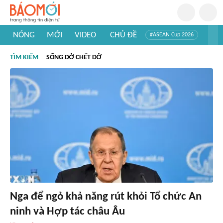
NÓNG
MỚI
VIDEO
CHỦ ĐỀ
#ASEAN Cup 2026
#Trí tuệ nhân tạo
#Mỹ - Iran
#Khám phá Việt Nam
TÌM KIẾM
SỐNG DỞ CHẾT DỞ
#Khám phá thế giới
Nga để ngỏ khả năng rút khỏi Tổ chức An
ninh và Hợp tác châu Âu