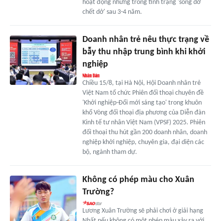
hoạt động nhưng trong tình trạng 'sống dở
chết dở' sau 3-4 năm.
Doanh nhân trẻ nêu thực trạng về
bẫy thu nhập trung bình khi khởi
nghiệp
Chiều 15/8, tại Hà Nội, Hội Doanh nhân trẻ
Việt Nam tổ chức Phiên đối thoại chuyên đề
'Khởi nghiệp-Đổi mới sáng tạo' trong khuôn
khổ Vòng đối thoại địa phương của Diễn đàn
Kinh tế tư nhân Việt Nam (VPSF) 2025. Phiên
đối thoại thu hút gần 200 doanh nhân, doanh
nghiệp khởi nghiệp, chuyên gia, đại diện các
bộ, ngành tham dự.
Không có phép màu cho Xuân
Trường?
Lương Xuân Trường sẽ phải chơi ở giải hạng
Nhất nếu không có một phép màu xảy ra với