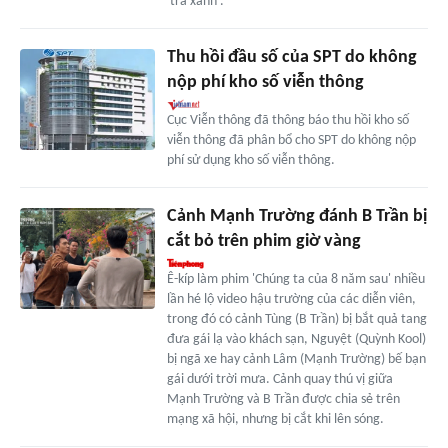
'trà xanh'.
Thu hồi đầu số của SPT do không
nộp phí kho số viễn thông
Cục Viễn thông đã thông báo thu hồi kho số
viễn thông đã phân bổ cho SPT do không nộp
phí sử dụng kho số viễn thông.
Cảnh Mạnh Trường đánh B Trần bị
cắt bỏ trên phim giờ vàng
Ê-kíp làm phim 'Chúng ta của 8 năm sau' nhiều
lần hé lộ video hậu trường của các diễn viên,
trong đó có cảnh Tùng (B Trần) bị bắt quả tang
đưa gái lạ vào khách sạn, Nguyệt (Quỳnh Kool)
bị ngã xe hay cảnh Lâm (Mạnh Trường) bế bạn
gái dưới trời mưa. Cảnh quay thú vị giữa
Mạnh Trường và B Trần được chia sẻ trên
mạng xã hội, nhưng bị cắt khi lên sóng.