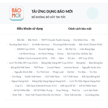
TẢI ỨNG DỤNG BÁO MỚI
ĐỂ KHÔNG BỎ SÓT TIN TỨC
Điều khoản sử dụng
Chính sách bảo mật
Bắc Bộ
Bắc Ninh
THPT Chuyên Tuyên Quang
Chợ Biên Hòa
Mỹ
Đường Vành Đai 5
Eo Biển Hormuz
Phương Diễm Huyền
Bắc Ninh (thành Phố)
ASEAN Cup 2026
Doanh Nghiệp
Iran
Bộ Nội Vụ
Liên Bang Nga
Lê Minh Hưng
An Ninh Mạng
Oman
Bộ Giáo Dục Và Đào Tạo
Better Choice Awards 2026
PNJ
Năm
Tô Lâm
AFF Cup 2026
Lịch Thi Đấu AFF Cup 2026
Bảng Xếp Hạng AFF Cup 2026
Bóng Đá
Báo Bóng Đá
Bóng Đá Việt Nam
Thể Thao
Lionel Messi
Lamine Yamal
Nguyễn Xuân Son
Nguyễn Đình Bắc
Tin Thế Giới
Pháp Luật
Xã Hội
Tin Bão
Tin Tức
Giá Vàng
Tuyển Việt Nam
U23 Việt Nam
U17 Việt Nam
Kết Quả Bóng Đá
Ngoại Hạng Anh
Bảng Xếp Hạng Ngoại Hạng Anh
Lịch Thi Đấu Ngoại Hạng Anh
Cúp C1
Kết Quả Vietlott Power 6/55
Kết Quả Xổ Số
Xổ Số Miền Nam
Xổ Số Miền Bắc
Xổ Số Miền Trung
Giao Thông
Thời Sự
Lịch Vạn Niên
Thời Tiết
Thời Tiết Thành Phố Hồ Chí Minh
Thời Tiết Hà Nội
Giá Xăng Dầu