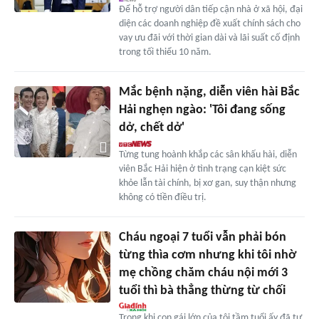
Để hỗ trợ người dân tiếp cận nhà ở xã hội, đại
diện các doanh nghiệp đề xuất chính sách cho
vay ưu đãi với thời gian dài và lãi suất cố định
trong tối thiểu 10 năm.
Mắc bệnh nặng, diễn viên hài Bắc
Hải nghẹn ngào: 'Tôi đang sống
dở, chết dở'
Từng tung hoành khắp các sân khấu hài, diễn
viên Bắc Hải hiện ở tình trạng cạn kiệt sức
khỏe lẫn tài chính, bị xơ gan, suy thận nhưng
không có tiền điều trị.
Cháu ngoại 7 tuổi vẫn phải bón
từng thìa cơm nhưng khi tôi nhờ
mẹ chồng chăm cháu nội mới 3
tuổi thì bà thẳng thừng từ chối
Trong khi con gái lớn của tôi tầm tuổi ấy đã tự