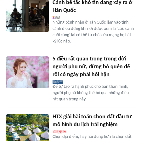
Cảnh bế tắc khó tin đang xảy ra ở
Hàn Quốc
Những bệnh nhân ở Hàn Quốc lâm vào tình
cảnh điêu đứng khi nơi được xem là 'cứu cánh
cuối cùng' lại có thể từ chối cứu mạng họ bất
kỳ lúc nào.
5 điều rất quan trọng trong đời
người phụ nữ, đừng bỏ quên để
rồi có ngày phải hối hận
Để tự tạo ra hạnh phúc cho bản thân mình,
người phụ nữ không thể bỏ qua những điều
rất quan trọng này.
HTX giải bài toán chọn đất đầu tư
mô hình du lịch trải nghiệm
Chọn địa điểm, hay nói đúng hơn là chọn đất