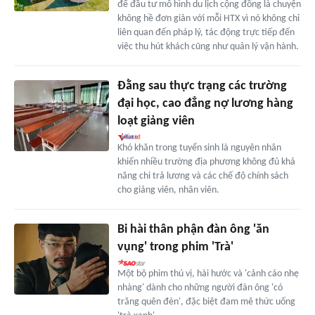
để đầu tư mô hình du lịch cộng đồng là chuyện
không hề đơn giản với mỗi HTX vì nó không chỉ
liên quan đến pháp lý, tác động trực tiếp đến
việc thu hút khách cũng như quản lý vận hành.
Đằng sau thực trạng các trường
đại học, cao đẳng nợ lương hàng
loạt giảng viên
Khó khăn trong tuyển sinh là nguyên nhân
khiến nhiều trường địa phương không đủ khả
năng chi trả lương và các chế độ chính sách
cho giảng viên, nhân viên.
Bi hài thân phận đàn ông 'ăn
vụng' trong phim 'Trà'
Một bộ phim thú vị, hài hước và 'cảnh cáo nhẹ
nhàng' dành cho những người đàn ông 'có
trăng quên đèn', đặc biệt đam mê thức uống