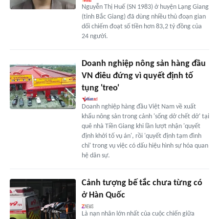
Nguyễn Thị Huế (SN 1983) ở huyện Lạng Giang
(tỉnh Bắc Giang) đã dùng nhiều thủ đoạn gian
dối chiếm đoạt số tiền hơn 83,2 tỷ đồng của
24 người.
Doanh nghiệp nông sản hàng đầu
VN điêu đứng vì quyết định tố
tụng 'treo'
Doanh nghiệp hàng đầu Việt Nam về xuất
khẩu nông sản trong cảnh 'sống dở chết dở' tại
quê nhà Tiền Giang khi lần lượt nhận 'quyết
định khởi tố vụ án', rồi 'quyết định tạm đình
chỉ' trong vụ việc có dấu hiệu hình sự hóa quan
hệ dân sự.
Cảnh tượng bế tắc chưa từng có
ở Hàn Quốc
Là nạn nhân lớn nhất của cuộc chiến giữa