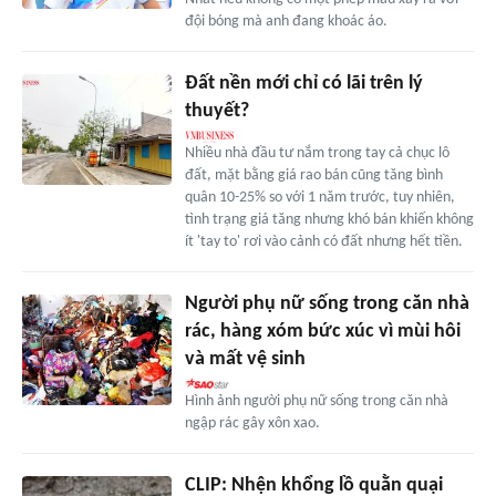
đội bóng mà anh đang khoác áo.
Đất nền mới chỉ có lãi trên lý
thuyết?
Nhiều nhà đầu tư nắm trong tay cả chục lô
đất, mặt bằng giá rao bán cũng tăng bình
quân 10-25% so với 1 năm trước, tuy nhiên,
tình trạng giá tăng nhưng khó bán khiến không
ít 'tay to' rơi vào cảnh có đất nhưng hết tiền.
Người phụ nữ sống trong căn nhà
rác, hàng xóm bức xúc vì mùi hôi
và mất vệ sinh
Hình ảnh người phụ nữ sống trong căn nhà
ngập rác gây xôn xao.
CLIP: Nhện khổng lồ quằn quại