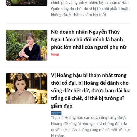
chính phủ và ngành y, nhiều bệnh nhân ở Hàn
Quốc sống dở chết dở vì bị từ chối phẫu thuật,
không được thăm khám kịp thời.
Nữ doanh nhân Nguyễn Thúy
Nga: Làm chủ đời mình là hạnh
phúc lớn nhất của người phụ nữ
Vị Hoàng hậu bi thảm nhất trong
thời cổ đại, bị Hoàng đế đánh cho
sống dở chết dở, được ban dải lụa
trắng để chết, di thể bị tướng sĩ
giẫm đạp
Thân là Hoàng hậu cao quý, cũng từng được
Hoàng đế sủng ái nhưng chỉ vì những đấu đá
quyền lực chốn Hoàng cung mà có một kết cục
bi thảm.