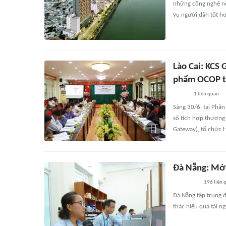
những công nghệ nền
vụ người dân tốt 
Lào Cai: KCS 
phẩm OCOP tr
1
liên quan
Sáng 30/6, tại Phân 
số tích hợp thương 
Gateway), tổ chức H
Đà Nẵng: Mở r
196
liên 
Đà Nẵng tập trung đ
thác hiệu quả tài n