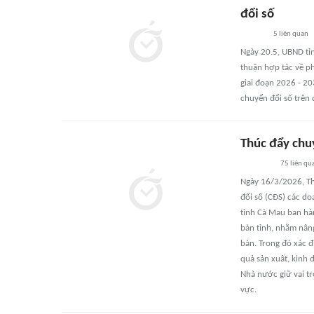
đổi số
5
liên quan
Ngày 20.5, UBND tỉ
thuận hợp tác về ph
giai đoạn 2026 - 20
chuyển đổi số trên đ
Thúc đẩy chu
75
liên qu
Ngày 16/3/2026, Th
đổi số (CÐS) các d
tỉnh Cà Mau ban hà
bàn tỉnh, nhằm nâng
bàn. Trong đó xác đ
quả sản xuất, kinh 
Nhà nước giữ vai tr
vực.