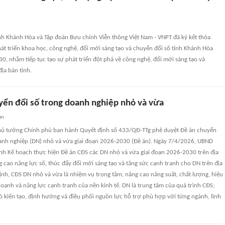
nh Khánh Hòa và Tập đoàn Bưu chính Viễn thông Việt Nam - VNPT đã ký kết thỏa
át triển khoa học, công nghệ, đổi mới sáng tạo và chuyển đổi số tỉnh Khánh Hòa
30, nhằm tiếp tục tạo sự phát triển đột phá về công nghệ, đổi mới sáng tạo và
ịa bàn tỉnh.
yển đổi số trong doanh nghiệp nhỏ và vừa
an
ủ tướng Chính phủ ban hành Quyết định số 433/QÐ-TTg phê duyệt Ðề án chuyển
oanh nghiệp (DN) nhỏ và vừa giai đoạn 2026-2030 (Ðề án). Ngày 7/4/2026, UBND
nh Kế hoạch thực hiện Ðề án CÐS các DN nhỏ và vừa giai đoạn 2026-2030 trên địa
 cao năng lực số, thúc đẩy đổi mới sáng tạo và tăng sức cạnh tranh cho DN trên địa
ịnh, CÐS DN nhỏ và vừa là nhiệm vụ trọng tâm, nâng cao năng suất, chất lượng, hiệu
doanh và năng lực cạnh tranh của nền kinh tế. DN là trung tâm của quá trình CÐS;
ò kiến tạo, định hướng và điều phối nguồn lực hỗ trợ phù hợp với từng ngành, lĩnh