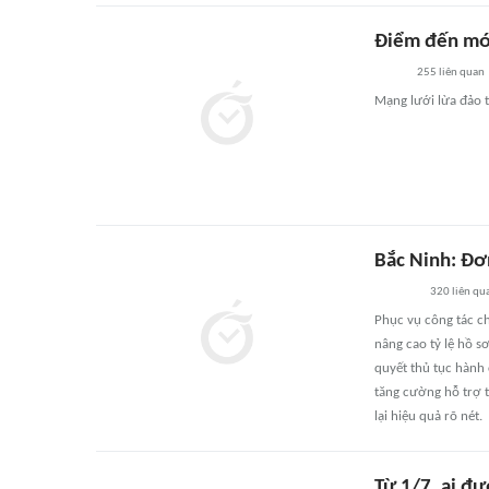
Điểm đến mới
255
liên quan
Mạng lưới lừa đảo 
Bắc Ninh: Đơn
320
liên qu
Phục vụ công tác ch
nâng cao tỷ lệ hồ s
quyết thủ tục hành 
tăng cường hỗ trợ t
lại hiệu quả rõ nét.
Từ 1/7, ai đư