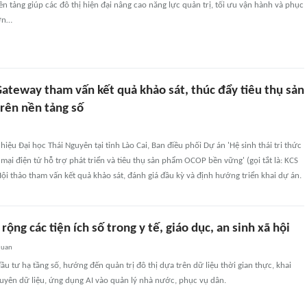
 tảng giúp các đô thị hiện đại nâng cao năng lực quản trị, tối ưu vận hành và phục
hơn…
Gateway tham vấn kết quả khảo sát, thúc đẩy tiêu thụ sản
ên nền tảng số
hiệu Đại học Thái Nguyên tại tỉnh Lào Cai, Ban điều phối Dự án 'Hệ sinh thái tri thức
mại điện tử hỗ trợ phát triển và tiêu thụ sản phẩm OCOP bền vững' (gọi tắt là: KCS
ội thảo tham vấn kết quả khảo sát, đánh giá đầu kỳ và định hướng triển khai dự án.
ộng các tiện ích số trong y tế, giáo dục, an sinh xã hội
quan
ầu tư hạ tầng số, hướng đến quản trị đô thị dựa trên dữ liệu thời gian thực, khai
guyên dữ liệu, ứng dụng AI vào quản lý nhà nước, phục vụ dân.