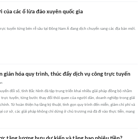
 của các ổ lừa đảo xuyên quốc gia
trực tuyến từng bén rễ sâu tại Đông Nam Á đang dịch chuyển sang các địa bàn mới.
 giản hóa quy trình, thúc đẩy dịch vụ công trực tuyến
an
uyển đổi số, tỉnh Bắc Ninh đã tập trung triển khai nhiều giải pháp đồng bộ nhằm
ơ trực tuyến, từng bước thay đổi thói quen của người dân, doanh nghiệp trong giải
chính. Từ hoàn thiện hạ tầng kỹ thuật, tinh gọn quy trình đến miễn, giảm chi phí và
ại cơ sở, các giải pháp không chỉ dừng ở chủ trương mà đã đi vào thực tiễn, mang
ợc tăng lương hưu dự kiến và tăng bao nhiêu tiền?