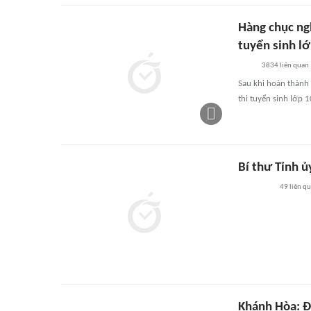
Hàng chục ngh
tuyển sinh l
3834
liên quan
Sau khi hoàn thành 
thi tuyển sinh lớp 
Bí thư Tỉnh ủ
49
liên q
Khánh Hòa: Đổ