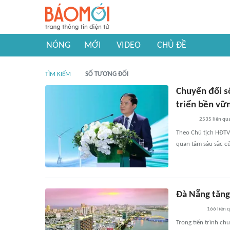
NÓNG
MỚI
VIDEO
CHỦ ĐỀ
TÌM KIẾM
SỐ TƯƠNG ĐỐI
Chuyển đổi s
triển bền vữ
2535
liên qu
Theo Chủ tịch HĐTV
quan tâm sâu sắc c
Đà Nẵng tăng 
166
liên 
Trong tiến trình ch