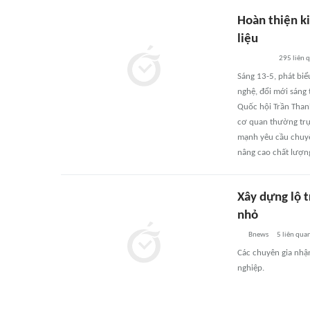
Hoàn thiện ki
liệu
295
liên 
Sáng 13-5, phát biể
nghệ, đổi mới sáng 
Quốc hội Trần Thanh
cơ quan thường trực
mạnh yêu cầu chuyển
nâng cao chất lượn
Xây dựng lộ 
nhỏ
Bnews
5
liên qua
Các chuyên gia nhận
nghiệp.