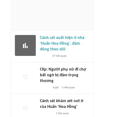
Cảnh sát xuất hiện ở nhà
'Huấn Hoa Hồng', đám
đông theo dõi
37
liên quan
Clip: Người phụ nữ đi chợ
bất ngờ bị đâm trọng
thương
8 giờ
5
liên quan
Cảnh sát khám xét nơi ở
của Huấn 'Hoa Hồng'
1
liên quan