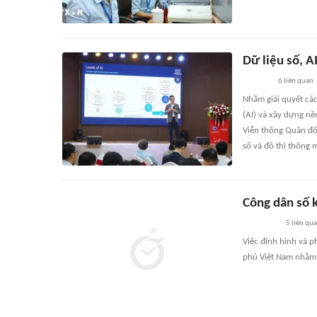
Dữ liệu số, A
6
liên quan
Nhằm giải quyết các 
(AI) và xây dựng n
Viễn thông Quân đội 
số và đô thị thông 
Công dân số 
5
liên qu
Việc định hình và p
phủ Việt Nam nhằm 