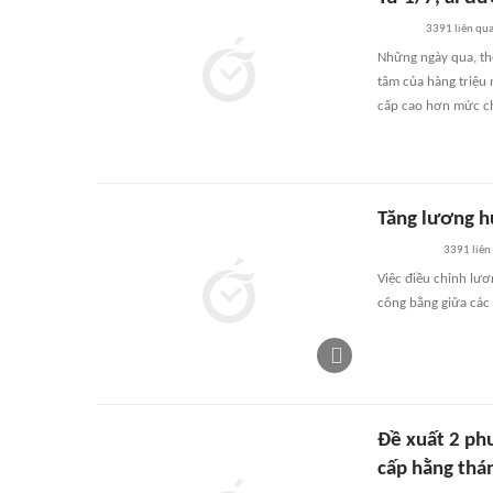
3391
liên qu
Những ngày qua, th
tâm của hàng triệu 
cấp cao hơn mức c
Tăng lương h
3391
liên
Việc điều chỉnh lươ
công bằng giữa cá
Đề xuất 2 ph
cấp hằng thá