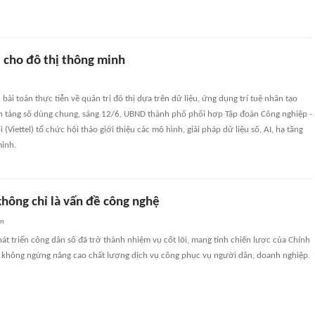
I cho đô thị thông minh
bài toán thực tiễn về quản trị đô thị dựa trên dữ liệu, ứng dụng trí tuệ nhân tạo
ền tảng số dùng chung, sáng 12/6, UBND thành phố phối hợp Tập đoàn Công nghiệp -
(Viettel) tổ chức hội thảo giới thiệu các mô hình, giải pháp dữ liệu số, AI, hạ tầng
minh.
không chỉ là vấn đề công nghệ
an
hát triển công dân số đã trở thành nhiệm vụ cốt lõi, mang tính chiến lược của Chính
không ngừng nâng cao chất lượng dịch vụ công phục vụ người dân, doanh nghiệp.