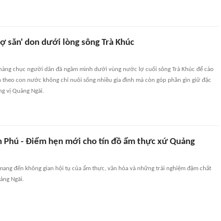
ợ săn' don dưới lòng sông Trà Khúc
 hàng chục người dân đã ngâm mình dưới vùng nước lợ cuối sông Trà Khúc để cào
 theo con nước không chỉ nuôi sống nhiều gia đình mà còn góp phần gìn giữ đặc
g vị Quảng Ngãi.
n Phú - Điểm hẹn mới cho tín đồ ẩm thực xứ Quảng
mang đến không gian hội tụ của ẩm thực, văn hóa và những trải nghiệm đậm chất
ảng Ngãi.