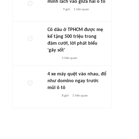
mình lách vào giữa hai ô tô
9 giờ
1
liên quan
Cô dâu ở TPHCM được mẹ
kế tặng 500 triệu trong
đám cưới, lời phát biểu
'gây sốt'
2
liên quan
4 xe máy quệt vào nhau, đổ
như domino ngay trước
mũi ô tô
8 giờ
1
liên quan