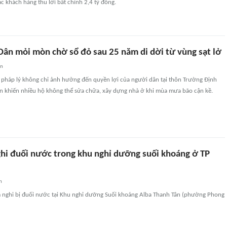
c khách hàng thu lời bất chính 2,4 tỷ đồng.
Dân mỏi mòn chờ sổ đỏ sau 25 năm di dời từ vùng sạt lở
an
c pháp lý không chỉ ảnh hưởng đến quyền lợi của người dân tại thôn Trường Định
òn khiến nhiều hộ không thể sửa chữa, xây dựng nhà ở khi mùa mưa bão cận kề.
ghi đuối nước trong khu nghỉ dưỡng suối khoáng ở TP
n
em nghi bị đuối nước tại Khu nghỉ dưỡng Suối khoáng Alba Thanh Tân (phường Phong