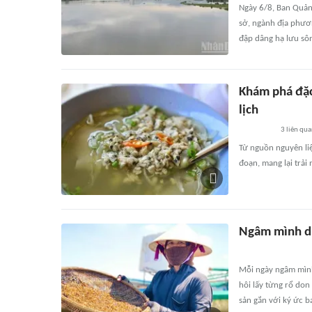
Ngày 6/8, Ban Quản 
sở, ngành địa phươn
đập dâng hạ lưu sô
Khám phá đặc
lịch
3
liên qu
Từ nguồn nguyên li
đoạn, mang lại trải
Ngâm mình dư
Mỗi ngày ngâm mình
hôi lấy từng rổ do
sản gắn với ký ức 