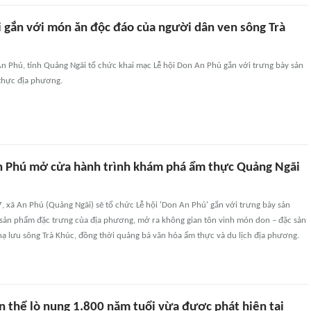
i gắn với món ăn độc đáo của người dân ven sông Trà
An Phú, tỉnh Quảng Ngãi tổ chức khai mạc Lễ hội Don An Phú gắn với trưng bày sản
hực địa phương.
n Phú mở cửa hành trình khám phá ẩm thực Quảng Ngãi
, xã An Phú (Quảng Ngãi) sẽ tổ chức Lễ hội 'Don An Phú' gắn với trưng bày sản
ản phẩm đặc trưng của địa phương, mở ra không gian tôn vinh món don – đặc sản
ạ lưu sông Trà Khúc, đồng thời quảng bá văn hóa ẩm thực và du lịch địa phương.
n thể lò nung 1.800 năm tuổi vừa được phát hiện tại