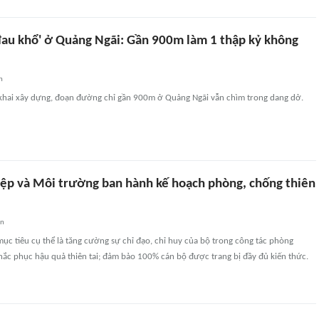
au khổ' ở Quảng Ngãi: Gần 900m làm 1 thập kỷ không
n
n khai xây dựng, đoạn đường chỉ gần 900m ở Quảng Ngãi vẫn chìm trong dang dở.
ệp và Môi trường ban hành kế hoạch phòng, chống thiên
an
ục tiêu cụ thể là tăng cường sự chỉ đạo, chỉ huy của bộ trong công tác phòng
hắc phục hậu quả thiên tai; đảm bảo 100% cán bộ được trang bị đầy đủ kiến thức.