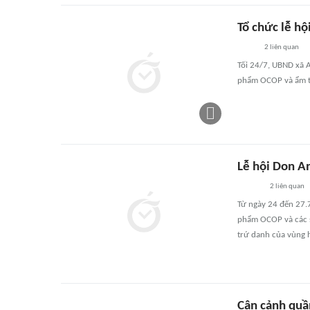
Tổ chức lễ hộ
2
liên quan
Tối 24/7, UBND xã 
phẩm OCOP và ẩm t
Lễ hội Don A
2
liên quan
Từ ngày 24 đến 27.7
phẩm OCOP và các s
trứ danh của vùng h
Cận cảnh quầ