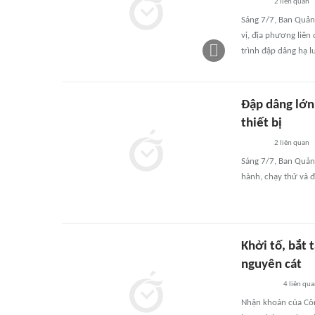
2
liên quan
Sáng 7/7, Ban Quản
vị, địa phương liên
trình đập dâng hạ l
Đập dâng lớn
thiết bị
2
liên quan
Sáng 7/7, Ban Quản 
hành, chạy thử và đ
Khởi tố, bắt 
nguyên cát
4
liên qu
Nhận khoán của Côn