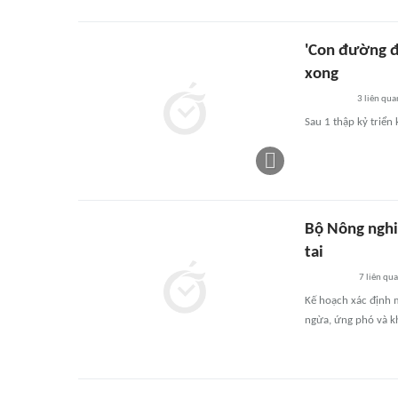
'Con đường đ
xong
3
liên qua
Sau 1 thập kỷ triể
Bộ Nông nghi
tai
7
liên qu
Kế hoạch xác định m
ngừa, ứng phó và k