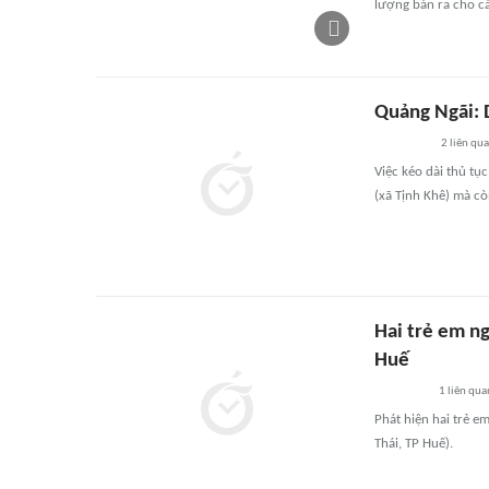
lượng bán ra cho cá
Quảng Ngãi: 
2
liên qu
Việc kéo dài thủ tụ
(xã Tịnh Khê) mà c
Hai trẻ em n
Huế
1
liên qua
Phát hiện hai trẻ 
Thái, TP Huế).