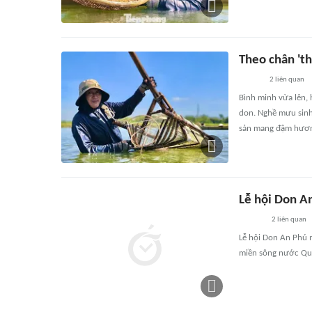
Theo chân 'th
2
liên quan
Bình minh vừa lên,
don. Nghề mưu sinh
sản mang đậm hươn
Lễ hội Don A
2
liên quan
Lễ hội Don An Phú 
miền sông nước Qu