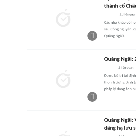
thành cổ Châ
11
liên qua
Các nhà khảo cổ học
sau Công nguyên, cá
Quảng Ngãi).
Quảng Ngãi: 
2
liên quan
Được bố trí tái địn
thôn Trường Định (x
pháp lý đang ảnh h
Quảng Ngãi: V
dâng hạ lưu 