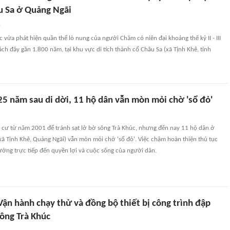
u Sa ở Quảng Ngãi
n
 vừa phát hiện quần thể lò nung của người Chăm có niên đại khoảng thế kỷ II - III
ch đây gần 1.800 năm, tại khu vực di tích thành cổ Châu Sa (xã Tịnh Khê, tỉnh
25 năm sau di dời, 11 hộ dân vẫn mòn mỏi chờ 'sổ đỏ'
h cư từ năm 2001 để tránh sạt lở bờ sông Trà Khúc, nhưng đến nay 11 hộ dân ở
ã Tịnh Khê, Quảng Ngãi) vẫn mòn mỏi chờ 'sổ đỏ'. Việc chậm hoàn thiện thủ tục
ưởng trực tiếp đến quyền lợi và cuộc sống của người dân.
ận hành chạy thử và đồng bộ thiết bị công trình đập
sông Trà Khúc