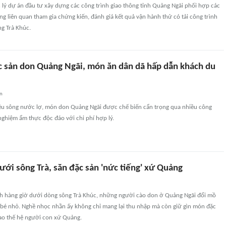
lý dự án đầu tư xây dựng các công trình giao thông tỉnh Quảng Ngãi phối hợp các
g liên quan tham gia chứng kiến, đánh giá kết quả vận hành thử có tải công trình
ng Trà Khúc.
 sản don Quảng Ngãi, món ăn dân dã hấp dẫn khách du
an
ệu sông nước lợ, món don Quảng Ngãi được chế biến cẩn trọng qua nhiều công
 nghiệm ẩm thực độc đáo với chi phí hợp lý.
ới sông Trà, săn đặc sản 'nức tiếng' xứ Quảng
 hàng giờ dưới dòng sông Trà Khúc, những người cào don ở Quảng Ngãi đổi mồ
n bé nhỏ. Nghề nhọc nhằn ấy không chỉ mang lại thu nhập mà còn giữ gìn món đặc
bao thế hệ người con xứ Quảng.