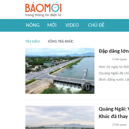
NÓNG
MỚI
VIDEO
CHỦ ĐỀ
TÌM KIẾM
SÔNG TRÀ KHÚC
Đập dâng lớn
2
liên quan
Hơn 20 ngày từ thời
(Quảng Ngãi) đã chí
định, dâng nước cải
Quảng Ngãi: V
Khúc đã thay 
2
liên quan