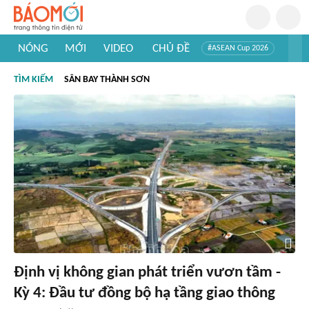
NÓNG
MỚI
VIDEO
CHỦ ĐỀ
#ASEAN Cup 2026
#Trí tuệ nhân tạo
#Mỹ - Iran
#Khám phá Việt Nam
TÌM KIẾM
SÂN BAY THÀNH SƠN
#Khám phá thế giới
Định vị không gian phát triển vươn tầm -
Kỳ 4: Đầu tư đồng bộ hạ tầng giao thông