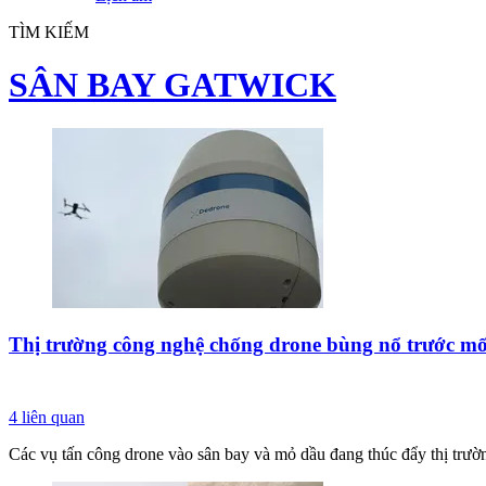
TÌM KIẾM
SÂN BAY GATWICK
Thị trường công nghệ chống drone bùng nổ trước mố
4
liên quan
Các vụ tấn công drone vào sân bay và mỏ dầu đang thúc đẩy thị trư