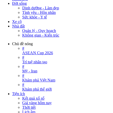
Đời sống
Dinh dưỡng - Làm đẹp
Tình yêu - Hôn nhân
Sức khỏe - Y tế
Xe cộ
Nhà đất
Quản lý - Quy hoạch
Không gian - Kiến trúc
Chủ đề nóng
#
ASEAN Cup 2026
#
Trí tuệ nhân tạo
#
Mỹ - Iran
#
Khám phá Việt Nam
#
Khám phá thế giới
Tiện ích
Kết quả xổ số
Giá vàng hôm nay
Thời tiết
Lịch âm