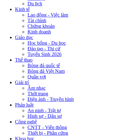
Du lịch
Kinh tế
Lao động - Việc làm
Tài chính
Chứng khoán
Kinh doanh
Giáo dục
Học bổng - Du học
Đào tạo - Thi cử
Tuyển Sinh 2026
Thể thao
Bóng đá quốc tế
Bóng đá Việt Nam
Quần vợt
Giải trí
Âm nhạc
Thời trang
Điện ảnh - Truyền hình
Pháp luật
An ninh - Trật tự
Hình sự - Dân sự
Công nghệ
CNTT - Viễn thông
Thiết bị - Phần cứng
Khoa học