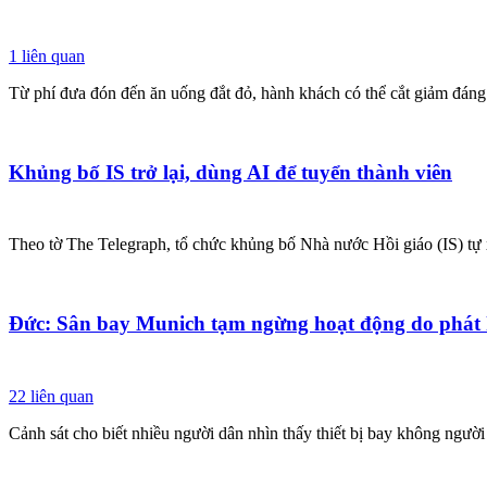
1
liên quan
Từ phí đưa đón đến ăn uống đắt đỏ, hành khách có thể cắt giảm đáng
Khủng bố IS trở lại, dùng AI để tuyển thành viên
Theo tờ The Telegraph, tổ chức khủng bố Nhà nước Hồi giáo (IS) tự x
Đức: Sân bay Munich tạm ngừng hoạt động do phát
22
liên quan
Cảnh sát cho biết nhiều người dân nhìn thấy thiết bị bay không ngư