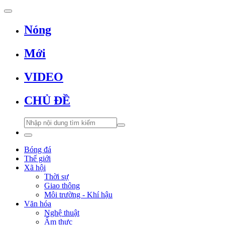
Nóng
Mới
VIDEO
CHỦ ĐỀ
Bóng đá
Thế giới
Xã hội
Thời sự
Giao thông
Môi trường - Khí hậu
Văn hóa
Nghệ thuật
Ẩm thực