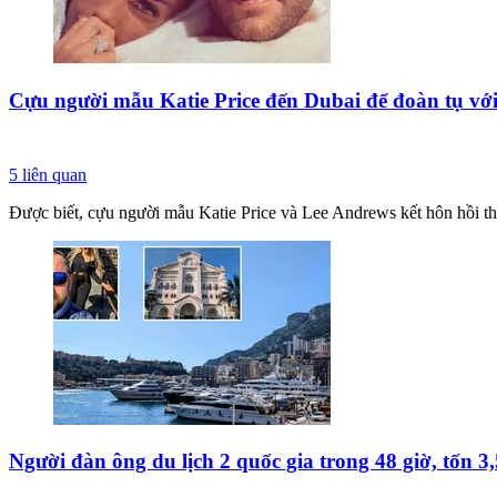
Cựu người mẫu Katie Price đến Dubai để đoàn tụ vớ
5
liên quan
Được biết, cựu người mẫu Katie Price và Lee Andrews kết hôn hồi thá
Người đàn ông du lịch 2 quốc gia trong 48 giờ, tốn 3,