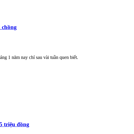
i chồng
ng 1 năm nay chỉ sau vài tuần quen biết.
5 triệu đồng