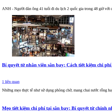
ANH - Người đàn ông 41 tuổi đi du lịch 2 quốc gia trong 48 giờ với 
Bí quyết từ nhân viên sân bay: Cách tiết kiệm chi phí
1
liên quan
Những mẹo thực tế như sử dụng phòng chờ, mang chai nước rỗng hay t
Mẹo tiết kiệm chi phí tại sân bay: Bí quyết từ chính