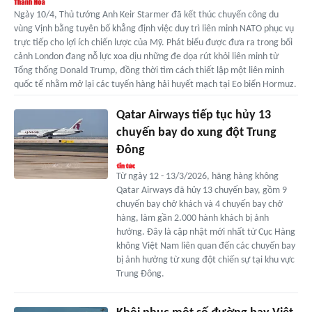
Ngày 10/4, Thủ tướng Anh Keir Starmer đã kết thúc chuyến công du
vùng Vịnh bằng tuyên bố khẳng định việc duy trì liên minh NATO phục vụ
trực tiếp cho lợi ích chiến lược của Mỹ. Phát biểu được đưa ra trong bối
cảnh London đang nỗ lực xoa dịu những đe dọa rút khỏi liên minh từ
Tổng thống Donald Trump, đồng thời tìm cách thiết lập một liên minh
quốc tế nhằm mở lại các tuyến hàng hải huyết mạch tại Eo biển Hormuz.
Qatar Airways tiếp tục hủy 13
chuyến bay do xung đột Trung
Đông
Từ ngày 12 - 13/3/2026, hãng hàng không
Qatar Airways đã hủy 13 chuyến bay, gồm 9
chuyến bay chở khách và 4 chuyến bay chở
hàng, làm gần 2.000 hành khách bị ảnh
hưởng. Đây là cập nhật mới nhất từ Cục Hàng
không Việt Nam liên quan đến các chuyến bay
bị ảnh hưởng từ xung đột chiến sự tại khu vực
Trung Đông.