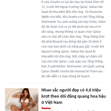
ở cửa chuyên cơ tại sân bay tại Doha hôm 29-
11, trước khi Ngoại trưởng Qatar, Soltan bin
Saad Al-Muraikhi đến đón ông. Tờ Deutsche
Welle cho biết, khi chuyên cơ chở Tổng thống
Steinmeier hạ cánh xuống sân bay Doha, thảm
đỏ đã được trải ra và đội danh dự vào vị trí
sẵn sàng, nhưng không có quan chức Qatar
nào có mặt để chào đón ông. Tổng thống Đức
đã phải khoanh tay đứng đợi gần 30 phút ở
cửa máy bay dưới cái nắng gay gắt, trước khi
Ngoại trưởng Qatar, Soltan bin Saad Al-
Muraikhi tới đón ông. Bất chấp sự chậm trễ
của chủ nhà Qatar, cuộc gặp của Tổng thống
Đức Frank-Walter Steinmeier với Quốc vương
Qatar Sheikh Tamim bin Hamad Al Thani sau
đó vẫn diễn ra theo đúng kế hoạch.
Nhan sắc người đẹp có 4,6 triệu
lượt theo dõi đăng quang hoa hậu
ở Việt Nam