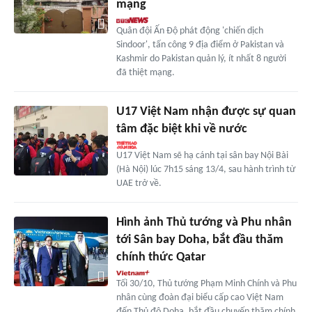
mạng
Quân đội Ấn Độ phát động 'chiến dịch
Sindoor', tấn công 9 địa điểm ở Pakistan và
Kashmir do Pakistan quản lý, ít nhất 8 người
đã thiệt mạng.
U17 Việt Nam nhận được sự quan
tâm đặc biệt khi về nước
U17 Việt Nam sẽ hạ cánh tại sân bay Nội Bài
(Hà Nội) lúc 7h15 sáng 13/4, sau hành trình từ
UAE trở về.
Hình ảnh Thủ tướng và Phu nhân
tới Sân bay Doha, bắt đầu thăm
chính thức Qatar
Tối 30/10, Thủ tướng Phạm Minh Chính và Phu
nhân cùng đoàn đại biểu cấp cao Việt Nam
đến Thủ đô Doha, bắt đầu chuyến thăm chính