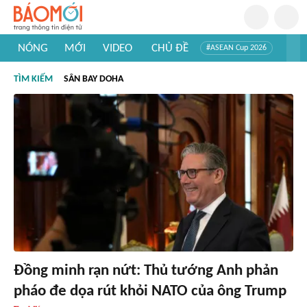
NÓNG
MỚI
VIDEO
CHỦ ĐỀ
#ASEAN Cup 2026
#Trí tuệ nhân tạo
#Mỹ - Iran
#Khám phá Việt Nam
TÌM KIẾM
SÂN BAY DOHA
#Khám phá thế giới
Đồng minh rạn nứt: Thủ tướng Anh phản
pháo đe dọa rút khỏi NATO của ông Trump