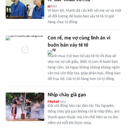
Vì hám lợi, Mạnh đã cấu kết với mẹ vợ và một
số đối tượng để buôn bán vảy tê tê trị giá
hàng chục tỷ đồng.
Con rể, mẹ vợ cùng lĩnh án vì
buôn bán vảy tê tê
Mạnh mua 110 bao tải vảy tê tê rồi đưa về
nhà mẹ vợ cất giấu. Biết rõ con rể buôn bán
hàng cấm, bà Ngọc không những không ngăn
cản mà còn tiếp tay, giúp phân loại, đóng bao
để trục lợi. Giá trị lô hàng hơn 14 tỷ đồng.
Nhịp chày giã gạo
Đối với đồng bào các dân tộc Tây Nguyên,
tiếng chày giã gạo không chỉ là nhịp điệu, âm
thanh quen thuộc mà còn thể hiện sự no ấm,
niềm vui mỗi khi được mùa.