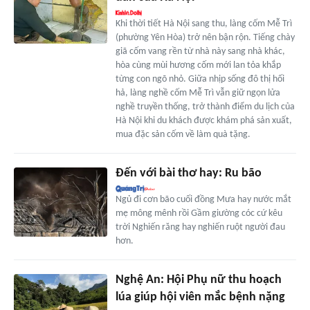
Khi thời tiết Hà Nội sang thu, làng cốm Mễ Trì
(phường Yên Hòa) trở nên bận rộn. Tiếng chày
giã cốm vang rền từ nhà này sang nhà khác,
hòa cùng mùi hương cốm mới lan tỏa khắp
từng con ngõ nhỏ. Giữa nhịp sống đô thị hối
hả, làng nghề cốm Mễ Trì vẫn giữ ngọn lửa
nghề truyền thống, trở thành điểm du lịch của
Hà Nội khi du khách được khám phá sản xuất,
mua đặc sản cốm về làm quà tặng.
Đến với bài thơ hay: Ru bão
Ngủ đi cơn bão cuối đồng Mưa hay nước mắt
mẹ mông mênh rồi Gầm giường cóc cứ kêu
trời Nghiến răng hay nghiến ruột người đau
hơn.
Nghệ An: Hội Phụ nữ thu hoạch
lúa giúp hội viên mắc bệnh nặng