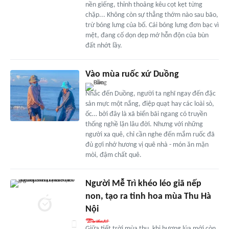
nền giếng, thỉnh thoảng kêu cọt kẹt từng
chặp... Không còn sự thẳng thớm nào sau bão,
trừ bóng lưng của bố. Cái bóng lưng đơn bạc vì
mệt, đang cố dọn dẹp mớ hỗn độn của bùn
đất nhớt lầy.
Vào mùa ruốc xứ Duồng
Nhắc đến Duồng, người ta nghĩ ngay đến đặc
sản mực một nắng, điệp quạt hay các loài sò,
ốc… bởi đây là xã biển bãi ngang có truyền
thống nghề lặn lâu đời. Nhưng với những
người xa quê, chỉ cần nghe đến mắm ruốc đã
đủ gợi nhớ hương vị quê nhà - món ăn mặn
mòi, đậm chất quê.
Người Mễ Trì khéo léo giã nếp
non, tạo ra tinh hoa mùa Thu Hà
Nội
Giữa tiết trời mùa thu, khi hương lúa mới còn