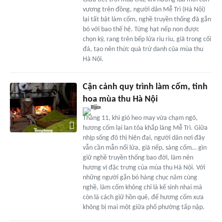
vương trên đồng, người dân Mễ Trì (Hà Nội)
lại tất bật làm cốm, nghề truyền thống đã gắn
bó với bao thế hệ. Từng hạt nếp non được
chọn kỹ, rang trên bếp lửa riu riu, giã trong cối
đá, tạo nên thức quà trứ danh của mùa thu
Hà Nội.
Cận cảnh quy trình làm cốm, tinh
hoa mùa thu Hà Nội
Tháng 11, khi gió heo may vừa chạm ngõ,
hương cốm lại lan tỏa khắp làng Mễ Trì. Giữa
nhịp sống đô thị hiện đại, người dân nơi đây
vẫn cần mẫn nổi lửa, giã nếp, sàng cốm… gìn
giữ nghề truyền thống bao đời, làm nên
hương vị đặc trưng của mùa thu Hà Nội. Với
những người gắn bó hàng chục năm cùng
nghề, làm cốm không chỉ là kế sinh nhai mà
còn là cách giữ hồn quê, để hương cốm xưa
không bị mai một giữa phố phường tấp nập.