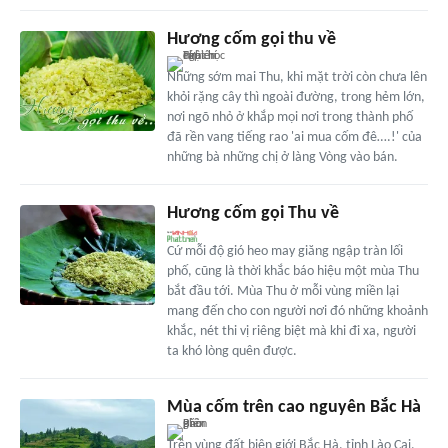
Hương cốm gọi thu về
Những sớm mai Thu, khi mặt trời còn chưa lên
khỏi rặng cây thì ngoài đường, trong hẻm lớn,
nơi ngõ nhỏ ở khắp mọi nơi trong thành phố
đã rền vang tiếng rao 'ai mua cốm đê….!' của
những bà những chị ở làng Vòng vào bán.
Hương cốm gọi Thu về
Cứ mỗi độ gió heo may giăng ngập tràn lối
phố, cũng là thời khắc báo hiệu một mùa Thu
bắt đầu tới. Mùa Thu ở mỗi vùng miền lại
mang đến cho con người nơi đó những khoảnh
khắc, nét thi vị riêng biệt mà khi đi xa, người
ta khó lòng quên được.
Mùa cốm trên cao nguyên Bắc Hà
Trên vùng đất biên giới Bắc Hà, tỉnh Lào Cai,