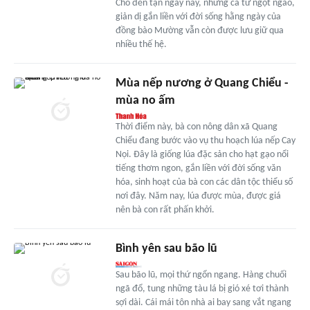
Cho đến tận ngày nay, những ca từ ngọt ngào,
giản dị gắn liền với đời sống hằng ngày của
đồng bào Mường vẫn còn được lưu giữ qua
nhiều thế hệ.
Mùa nếp nương ở Quang Chiểu -
mùa no ấm
Thời điểm này, bà con nông dân xã Quang
Chiểu đang bước vào vụ thu hoạch lúa nếp Cay
Nọi. Đây là giống lúa đặc sản cho hạt gạo nổi
tiếng thơm ngon, gắn liền với đời sống văn
hóa, sinh hoạt của bà con các dân tộc thiểu số
nơi đây. Năm nay, lúa được mùa, được giá
nên bà con rất phấn khởi.
Bình yên sau bão lũ
Sau bão lũ, mọi thứ ngổn ngang. Hàng chuối
ngã đổ, tung những tàu lá bị gió xé tơi thành
sợi dài. Cái mái tôn nhà ai bay sang vắt ngang