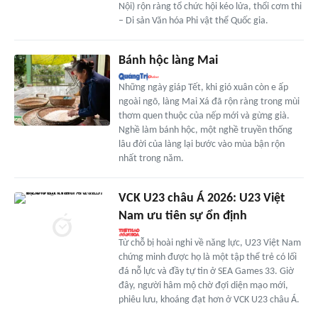
Nội) rộn ràng tổ chức hội kéo lửa, thổi cơm thi
– Di sản Văn hóa Phi vật thể Quốc gia.
Bánh hộc làng Mai
Những ngày giáp Tết, khi gió xuân còn e ấp
ngoài ngõ, làng Mai Xá đã rộn ràng trong mùi
thơm quen thuộc của nếp mới và gừng già.
Nghề làm bánh hộc, một nghề truyền thống
lâu đời của làng lại bước vào mùa bận rộn
nhất trong năm.
VCK U23 châu Á 2026: U23 Việt
Nam ưu tiên sự ổn định
Từ chỗ bị hoài nghi về năng lực, U23 Việt Nam
chứng minh được họ là một tập thể trẻ có lối
đá nỗ lực và đầy tự tin ở SEA Games 33. Giờ
đây, người hâm mộ chờ đợi diện mạo mới,
phiêu lưu, khoáng đạt hơn ở VCK U23 châu Á.