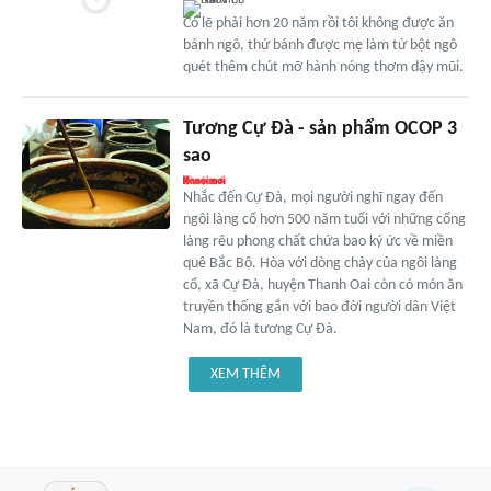
Có lẽ phải hơn 20 năm rồi tôi không được ăn
bánh ngô, thứ bánh được mẹ làm từ bột ngô
quét thêm chút mỡ hành nóng thơm dậy mũi.
Tương Cự Đà - sản phẩm OCOP 3
sao
Nhắc đến Cự Đà, mọi người nghĩ ngay đến
ngôi làng cổ hơn 500 năm tuổi với những cổng
làng rêu phong chất chứa bao ký ức về miền
quê Bắc Bộ. Hòa với dòng chảy của ngôi làng
cổ, xã Cự Đà, huyện Thanh Oai còn có món ăn
truyền thống gắn với bao đời người dân Việt
Nam, đó là tương Cự Đà.
XEM THÊM