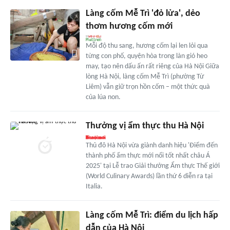
Làng cốm Mễ Trì 'đỏ lửa', dẻo
thơm hương cốm mới
Mỗi độ thu sang, hương cốm lại len lỏi qua
từng con phố, quyện hòa trong làn gió heo
may, tạo nên dấu ấn rất riêng của Hà Nội Giữa
lòng Hà Nội, làng cốm Mễ Trì (phường Từ
Liêm) vẫn giữ trọn hồn cốm – một thức quà
của lúa non.
Thưởng vị ẩm thực thu Hà Nội
Thủ đô Hà Nội vừa giành danh hiệu 'Điểm đến
thành phố ẩm thực mới nổi tốt nhất châu Á
2025' tại Lễ trao Giải thưởng Ẩm thực Thế giới
(World Culinary Awards) lần thứ 6 diễn ra tại
Italia.
Làng cốm Mễ Trì: điểm du lịch hấp
dẫn của Hà Nội