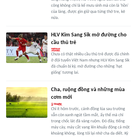
công không chỉ là kế mưu sinh mà còn là 'hồn'
của làng, được gìn giữ qua từng thớ tre, kẽ
nứa.
HLV Kim Sang Sik mở đường cho
cầu thủ trẻ
Chưa có thật nhiều cầu thủ trẻ được đá chính
ở đội tuyển Việt Nam nhưng HLV Kim Sang Sik
đã chuẩn bị kỹ, mở đường cho những 'hạt
giống' tương lai.
Cha, ruộng đồng và những mùa
cơm mới
Chỉ ít hôm trước, cánh đồng lúa sau trường
vẫn còn xanh ngút tầm mắt, ấy thế mà chỉ
trong chốc lát đã vàng ruộm. Đó đây, tiếng
máy cày, máy cắt vang lên khuấy động cả một
khoảng không, lòng tôi lại nhớ cha da diết. Ký