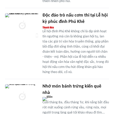
thiên nhiên phố núi.
Độc đáo trò nấu cơm thi tại Lễ hội
kỳ phúc đình Phú Khê
Lễ hội đình Phú Khê không chỉ là dịp sinh hoạt
tín ngưỡng mà còn là không gian hội tụ, lan
tỏa các giá trị văn hóa truyền thống, góp phần
bồi đắp đời sống tinh thần, củng cố khối đại
đoàn kết toàn dân, hướng con người tới chân
- thiện - mỹ. Phần hội của lễ hội diễn ra nhiều
hoạt động văn hóa văn nghệ đặc sắc, trong đó
hội thi nấu cơm thu hút đông khán giả hào
hứng theo dõi, cổ vũ.
Nhớ món bánh trứng kiến quê
nhà
Cuối tháng Ba, đầu tháng Tư, khi nắng bắt đầu
rót mật xuống cánh rừng vầu, rừng nứa, mọi
người trong làng quê tôi kháo nhau đi tìm...