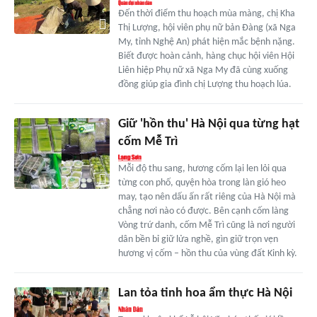
Đến thời điểm thu hoạch mùa màng, chị Kha
Thị Lượng, hội viên phụ nữ bản Đàng (xã Nga
My, tỉnh Nghệ An) phát hiện mắc bệnh nặng.
Biết được hoàn cảnh, hàng chục hội viên Hội
Liên hiệp Phụ nữ xã Nga My đã cùng xuống
đồng giúp gia đình chị Lượng thu hoạch lúa.
Giữ 'hồn thu' Hà Nội qua từng hạt
cốm Mễ Trì
Mỗi độ thu sang, hương cốm lại len lỏi qua
từng con phố, quyện hòa trong làn gió heo
may, tạo nên dấu ấn rất riêng của Hà Nội mà
chẳng nơi nào có được. Bên cạnh cốm làng
Vòng trứ danh, cốm Mễ Trì cũng là nơi người
dân bền bỉ giữ lửa nghề, gìn giữ trọn vẹn
hương vị cốm – hồn thu của vùng đất Kinh kỳ.
Lan tỏa tinh hoa ẩm thực Hà Nội