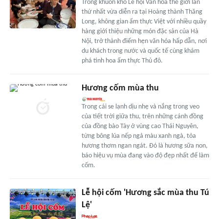
Trong khuôn khổ Lễ hội Văn hóa thế giới lần
thứ nhất vừa diễn ra tại Hoàng thành Thăng
Long, không gian ẩm thực Việt với nhiều quầy
hàng giới thiệu những món đặc sản của Hà
Nội, trở thành điểm hẹn văn hóa hấp dẫn, nơi
du khách trong nước và quốc tế cùng khám
phá tinh hoa ẩm thực Thủ đô.
Hương cốm mùa thu
Trong cái se lạnh dịu nhẹ và nắng trong veo
của tiết trời giữa thu, trên những cánh đồng
của đồng bào Tày ở vùng cao Thái Nguyên,
từng bông lúa nếp ngả màu xanh ngà, tỏa
hương thơm ngan ngát. Đó là hương sữa non,
báo hiệu vụ mùa đang vào độ đẹp nhất để làm
cốm.
Lễ hội cốm 'Hương sắc mùa thu Tú
Lệ'