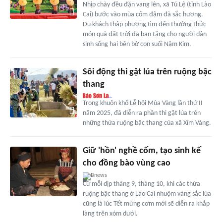
Nhịp chày đều đặn vang lên, xã Tú Lệ (tỉnh Lào
Cai) bước vào mùa cốm đậm đà sắc hương.
Du khách thập phương tìm đến thưởng thức
món quà đất trời đã ban tặng cho người dân
sinh sống hai bên bờ con suối Nậm Kim.
Sôi động thi gặt lúa trên ruộng bậc
thang
Trong khuôn khổ Lễ hội Mùa Vàng lần thứ II
năm 2025, đã diễn ra phần thi gặt lúa trên
những thửa ruộng bậc thang của xã Xím Vàng.
Giữ 'hồn' nghề cốm, tạo sinh kế
cho đồng bào vùng cao
Bnews
Cứ mỗi dịp tháng 9, tháng 10, khi các thửa
ruộng bậc thang ở Lào Cai nhuộm vàng sắc lúa
cũng là lúc Tết mừng cơm mới sẽ diễn ra khắp
làng trên xóm dưới.