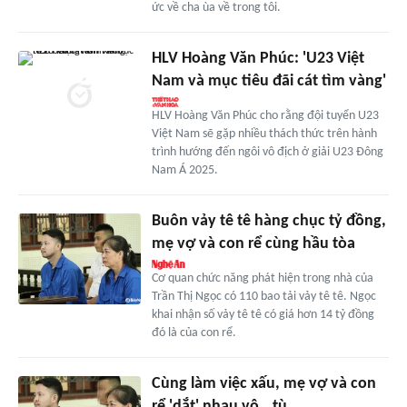
ức về cha ùa về trong tôi.
HLV Hoàng Văn Phúc: 'U23 Việt
Nam và mục tiêu đãi cát tìm vàng'
HLV Hoàng Văn Phúc cho rằng đội tuyển U23
Việt Nam sẽ gặp nhiều thách thức trên hành
trình hướng đến ngôi vô địch ở giải U23 Đông
Nam Á 2025.
Buôn vảy tê tê hàng chục tỷ đồng,
mẹ vợ và con rể cùng hầu tòa
Cơ quan chức năng phát hiện trong nhà của
Trần Thị Ngọc có 110 bao tải vảy tê tê. Ngọc
khai nhận số vảy tê tê có giá hơn 14 tỷ đồng
đó là của con rể.
Cùng làm việc xấu, mẹ vợ và con
rể 'dắt' nhau vô...tù