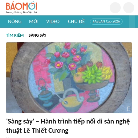
NÓNG
MỚI
VIDEO
CHỦ ĐỀ
#ASEAN Cup 2026
#Trí tuệ nhân tạo
#Mỹ - Iran
#Khám phá Việt Nam
TÌM KIẾM
SÀNG SẢY
#Khám phá thế giới
'Sàng sảy' – Hành trình tiếp nối di sản nghệ
thuật Lê Thiết Cương