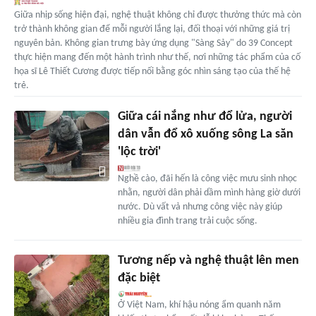
Giữa nhịp sống hiện đại, nghệ thuật không chỉ được thưởng thức mà còn
trở thành không gian để mỗi người lắng lại, đối thoại với những giá trị
nguyên bản. Không gian trưng bày ứng dụng "Sàng Sảy" do 39 Concept
thực hiện mang đến một hành trình như thế, nơi những tác phẩm của cố
họa sĩ Lê Thiết Cương được tiếp nối bằng góc nhìn sáng tạo của thế hệ
trẻ.
Giữa cái nắng như đổ lửa, người
dân vẫn đổ xô xuống sông La săn
'lộc trời'
Nghề cào, đãi hến là công việc mưu sinh nhọc
nhằn, người dân phải dầm mình hàng giờ dưới
nước. Dù vất vả nhưng công việc này giúp
nhiều gia đình trang trải cuộc sống.
Tương nếp và nghệ thuật lên men
đặc biệt
Ở Việt Nam, khí hậu nóng ẩm quanh năm