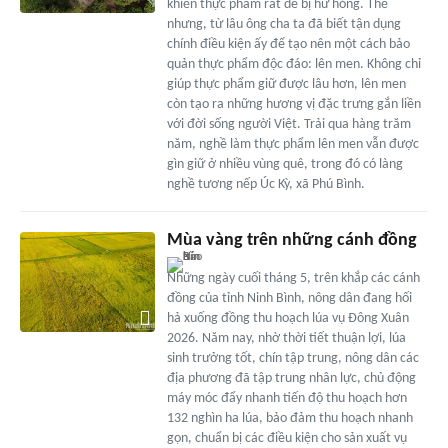
khiến thực phẩm rất dễ bị hư hỏng. Thế
nhưng, từ lâu ông cha ta đã biết tận dụng
chính điều kiện ấy để tạo nên một cách bảo
quản thực phẩm độc đáo: lên men. Không chỉ
giúp thực phẩm giữ được lâu hơn, lên men
còn tạo ra những hương vị đặc trưng gắn liền
với đời sống người Việt. Trải qua hàng trăm
năm, nghề làm thực phẩm lên men vẫn được
gìn giữ ở nhiều vùng quê, trong đó có làng
nghề tương nếp Úc Kỳ, xã Phú Bình.
Mùa vàng trên những cánh đồng
Những ngày cuối tháng 5, trên khắp các cánh
đồng của tỉnh Ninh Bình, nông dân đang hối
hả xuống đồng thu hoạch lúa vụ Đông Xuân
2026. Năm nay, nhờ thời tiết thuận lợi, lúa
sinh trưởng tốt, chín tập trung, nông dân các
địa phương đã tập trung nhân lực, chủ động
máy móc đẩy nhanh tiến độ thu hoạch hơn
132 nghìn ha lúa, bảo đảm thu hoạch nhanh
gọn, chuẩn bị các điều kiện cho sản xuất vụ