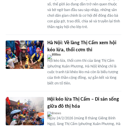
số, thế giới ảo đang dần trở nên quen thuộc
và bỡ ngỡ ban đầu sau sáp nhập, những sân
chơi dân gian chính là cơ hội để đông đảo bà
con gặp gỡ, trao đổi, chia sẻ và truyền lại tinh
thần ngày hội cho lớp trẻ.
Hà Nội: Về làng Thị Cấm xem hội
kéo lửa, thổi cơm thi
Hội kéo lửa, thổi cơm thi của làng Thị Cấm
(phường Xuân Phương, Hà Nội) không chỉ là
cuộc tranh tài khéo léo mà còn là biểu tượng
của tinh thần cộng đồng, sự gắn kết và lòng
biết ơn tổ tiên.
Hội kéo lửa Thị Cấm – Di sản sống
giữa đô thị hóa
Bnews
Ngày 24/2/2026 (mùng 8 tháng Giêng Bính
Ngọ), làng Thị Cấm (phường Xuân Phương, Hà