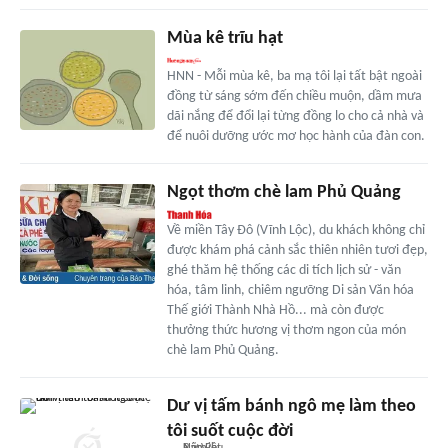
Mùa kê trĩu hạt
HNN - Mỗi mùa kê, ba mạ tôi lại tất bật ngoài
đồng từ sáng sớm đến chiều muộn, dầm mưa
dãi nắng để đổi lại từng đồng lo cho cả nhà và
để nuôi dưỡng ước mơ học hành của đàn con.
Ngọt thơm chè lam Phủ Quảng
Về miền Tây Đô (Vĩnh Lộc), du khách không chỉ
được khám phá cảnh sắc thiên nhiên tươi đẹp,
ghé thăm hệ thống các di tích lịch sử - văn
hóa, tâm linh, chiêm ngưỡng Di sản Văn hóa
Thế giới Thành Nhà Hồ... mà còn được
thưởng thức hương vị thơm ngon của món
chè lam Phủ Quảng.
Dư vị tấm bánh ngô mẹ làm theo
tôi suốt cuộc đời