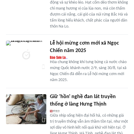
động và sự khéo léo. Hạt cốm dẻo thơm không
chỉ mang hương vị của lúa non, mà còn thấm
đượm cái nắng, cái gió của núi rừng Bắc Hà và
tấm lòng hiếu khách, chất phác của người dân
thôn Na Lo.
Lễ hội mừng cơm mới xã Ngọc
Chiến năm 2025
Hòa chung không khí tưng bừng cả nước chào
mừng Quốc khánh nước 2/9, sáng 30/8, tại xã
Ngọc Chiến đã diễn ra Lễ hội mừng cơm mới
năm 2025.
Giữ 'hồn' nghề đan lát truyền
thống ở làng Hưng Thịnh
Giữa nhịp sống hiện đại hối hả, có những giá
trị truyền thống vẫn âm thầm tồn tại, như một
sợi dây vô hình kết nối quá khứ với hiện tại. Ở
làng Hưng Thịnh, Hà Tĩnh, nghề đan lát thủ