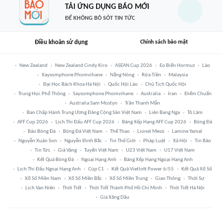
TẢI ỨNG DỤNG BÁO MỚI
ĐỂ KHÔNG BỎ SÓT TIN TỨC
Điều khoản sử dụng
Chính sách bảo mật
New Zealand
New Zealand Cindy Kiro
ASEAN Cup 2026
Eo Biển Hormuz
Lào
Xaysomphone Phomvihane
Nắng Nóng
Rửa Tiền
Malaysia
Đại Học Bách Khoa Hà Nội
Quốc Hội Lào
Chủ Tịch Quốc Hội
Trung Học Phổ Thông
Saysomphone Phomvihane
Australia
Iran
Điểm Chuẩn
Australia Sam Mostyn
Trần Thanh Mẫn
Ban Chấp Hành Trung Ương Đảng Cộng Sản Việt Nam
Liên Bang Nga
Tô Lâm
AFF Cup 2026
Lịch Thi Đấu AFF Cup 2026
Bảng Xếp Hạng AFF Cup 2026
Bóng Đá
Báo Bóng Đá
Bóng Đá Việt Nam
Thể Thao
Lionel Messi
Lamine Yamal
Nguyễn Xuân Son
Nguyễn Đình Bắc
Tin Thế Giới
Pháp Luật
Xã Hội
Tin Bão
Tin Tức
Giá Vàng
Tuyển Việt Nam
U23 Việt Nam
U17 Việt Nam
Kết Quả Bóng Đá
Ngoại Hạng Anh
Bảng Xếp Hạng Ngoại Hạng Anh
Lịch Thi Đấu Ngoại Hạng Anh
Cúp C1
Kết Quả Vietlott Power 6/55
Kết Quả Xổ Số
Xổ Số Miền Nam
Xổ Số Miền Bắc
Xổ Số Miền Trung
Giao Thông
Thời Sự
Lịch Vạn Niên
Thời Tiết
Thời Tiết Thành Phố Hồ Chí Minh
Thời Tiết Hà Nội
Giá Xăng Dầu