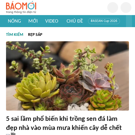
NÓNG
MỚI
VIDEO
CHỦ ĐỀ
#ASEAN Cup 2026
#Trí tuệ nhân tạo
#Mỹ - Iran
#Khám phá Việt Nam
TÌM KIẾM
RỆP SÁP
#Khám phá thế giới
5 sai lầm phổ biến khi trồng sen đá làm
đẹp nhà vào mùa mưa khiến cây dễ chết