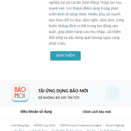
nghiệp tại xã Cái Bè (tỉnh Đồng Tháp) lan tỏa
mạnh mẽ, trở thành điểm sáng trong phát
triển kinh tế nông thôn. Nhiều phụ nữ mạnh
dạn thay đổi tư duy, dám nghĩ, dám làm, từng
bước khẳng định vị thế trong lao động sản
xuất, góp phần nâng cao thu nhập, cải thiện
đời sống và xây dựng quê hương ngày càng
phát triển.
XEM THÊM
TẢI ỨNG DỤNG BÁO MỚI
ĐỂ KHÔNG BỎ SÓT TIN TỨC
Điều khoản sử dụng
Chính sách bảo mật
Liên Bang Nga
ASEAN Cup 2026
UEFA Europa Conference League
Doanh Nghiệp