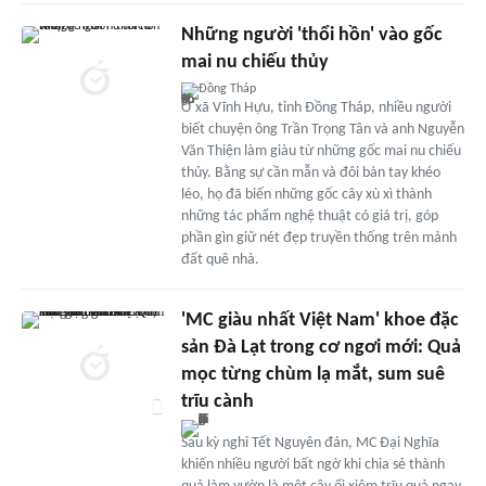
Những người 'thổi hồn' vào gốc
mai nu chiếu thủy
Đồng Tháp
Ở xã Vĩnh Hựu, tỉnh Đồng Tháp, nhiều người
biết chuyện ông Trần Trọng Tân và anh Nguyễn
Văn Thiện làm giàu từ những gốc mai nu chiếu
thủy. Bằng sự cần mẫn và đôi bàn tay khéo
léo, họ đã biến những gốc cây xù xì thành
những tác phẩm nghệ thuật có giá trị, góp
phần gìn giữ nét đẹp truyền thống trên mảnh
đất quê nhà.
'MC giàu nhất Việt Nam' khoe đặc
sản Đà Lạt trong cơ ngơi mới: Quả
mọc từng chùm lạ mắt, sum suê
trĩu cành
Sau kỳ nghỉ Tết Nguyên đán, MC Đại Nghĩa
khiến nhiều người bất ngờ khi chia sẻ thành