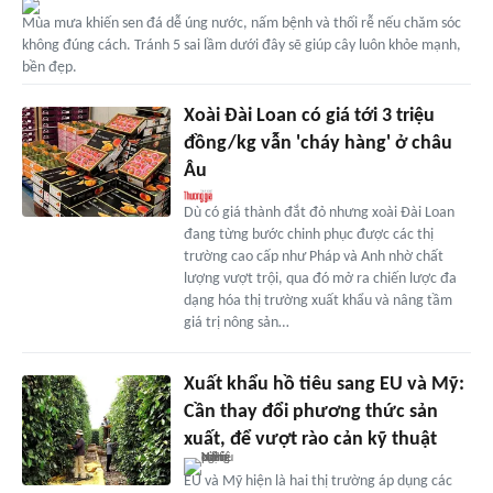
Mùa mưa khiến sen đá dễ úng nước, nấm bệnh và thối rễ nếu chăm sóc
không đúng cách. Tránh 5 sai lầm dưới đây sẽ giúp cây luôn khỏe mạnh,
bền đẹp.
Xoài Đài Loan có giá tới 3 triệu
đồng/kg vẫn 'cháy hàng' ở châu
Âu
Dù có giá thành đắt đỏ nhưng xoài Đài Loan
đang từng bước chinh phục được các thị
trường cao cấp như Pháp và Anh nhờ chất
lượng vượt trội, qua đó mở ra chiến lược đa
dạng hóa thị trường xuất khẩu và nâng tầm
giá trị nông sản…
Xuất khẩu hồ tiêu sang EU và Mỹ:
Cần thay đổi phương thức sản
xuất, để vượt rào cản kỹ thuật
EU và Mỹ hiện là hai thị trường áp dụng các