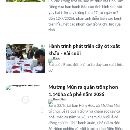
Chi cục Trồng trọt và Bảo vệ thực vật tỉnh Lâm
Đồng vừa ban hành Báo cáo tình hình sinh vật
gây hại trên cây trồng tuần 27 (từ ngày 6/7
đến 12/7/2026), phản ánh diễn biến sâu bệnh
trên hầu hết các nhóm cây trồng chủ lực của
tỉnh.
Hành trình phát triển cây ớt xuất
khẩu - Bài cuối
Bài cuối: Bước đột phá từ tư duy sản xuất hữu
cơ
Mường Mùn ra quân trồng hơn
1.140ha cà phê năm 2026
Sáng 22/6, tại bản Hỏm Hốc, xã Mường Mùn
tổ chức Lễ ra quân trồng và chăm sóc cây cà
phê, mắc ca năm 2026. Tham dự buổi lễ có
đồng chí Chu Thị Thanh Xuân, Phó Giám đốc
Sở Nông nghiệp và Môi trường tỉnh Điện Biên,