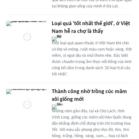
quả làm vườn là một cây ổi xiêm trĩu quả ngay
tại không gian sống của mình ở Đà Lạt.
Loại quả 'tốt nhất thế giới', ở Việt
Nam hễ ra chợ là thấy
Một loại quả quen thuộc ở Việt Nam khi chín
có lớp vỏ mỏng, ruột màu cam hoặc vàng, thịt
mềm, vị ngọt dịu và mùi thơm nhẹ. Đặc biệt
được chuyên trang ẩm thực nổi tiếng của Anh
công bố nằm trong danh sách '20 loại trái cây
tốt nhất'.
Thành công nhờ trồng cúc mâm
xôi giống mới
Những năm gần đây, tại xã Chợ Lách, tỉnh
Vĩnh Long, giống cúc mâm xôi Hàn Quốc đang
dần khẳng định chỗ đứng trên thị trường hoa
Tết. Với màu sắc phong phú như đỏ, tím, tím
hồng, trắng, hồng, vàng, cam…, hoa có kích