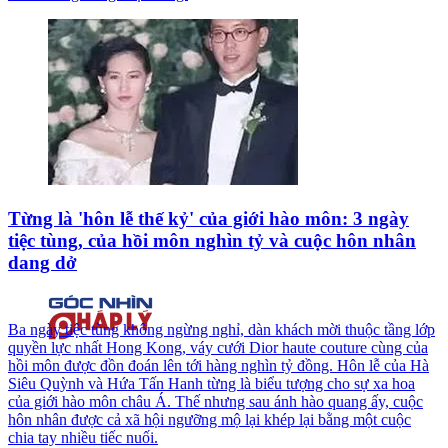
Từng là 'hôn lễ thế kỷ' của giới hào môn: 3 ngày
tiệc tùng, của hồi môn nghìn tỷ và cuộc hôn nhân
dang dở
Ba ngày tiệc tùng không ngừng nghỉ, dàn khách mời thuộc tầng lớp
quyền lực nhất Hong Kong, váy cưới Dior haute couture cùng của
hồi môn được đồn đoán lên tới hàng nghìn tỷ đồng. Hôn lễ của Hà
Siêu Quỳnh và Hứa Tấn Hanh từng là biểu tượng cho sự xa hoa
của giới hào môn châu Á. Thế nhưng sau ánh hào quang ấy, cuộc
hôn nhân được cả xã hội ngưỡng mộ lại khép lại bằng một cuộc
chia tay nhiều tiếc nuối.