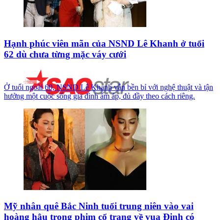
Hạnh phúc viên mãn của NSND Lê Khanh ở tuổi
62 dù chưa từng mặc váy cưới
Ở tuổi ngoài 60, NSND Lê Khanh vẫn bền bỉ với nghệ thuật và tận
hưởng một cuộc sống gia đình ấm áp, đủ đầy theo cách riêng.
Mỹ nhân quê Bắc Ninh tuổi trung niên vào vai
hoàng hậu trong phim cổ trang về vua Đinh có