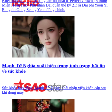
Knet bình luận, người đang làm tốt nhất ở 'Perfect Crown' (Vương
Miện Hoàn Hảo/ Phu nhân Đại quân thế kỷ 21) là Đại phi Yoon Yi
Rang do Gong Seung Yeon đóng chính.
Mạnh Tử Nghĩa xuất hiện trong tình trạng bất ổn
về sức khỏe
Sức khỏe báo động, Mạnh Tử Nghĩa phải nhập viện khẩn cấp sau
khi đóng máy.