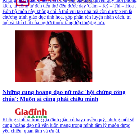
Không phải ngẫu nhiên mà trong các gia đình quyền quý thời phong
kiến, từ công tử đến tiểu thư đều được dạy 'Cầm – Kỳ – Thi – Họa'.
Bốn bộ môn này không chỉ là thú vui tao nhã mà còn được xem là
chương trình giáo dục tinh hoa, góp phần rèn luyện nhân cách, trí
tuệ và khí chất của người thuộc tầng lớp thượng lưu.
Những cung hoàng đạo nữ mắc 'hội chứng công
chúa': Muốn ai cũng phải chiều mình
Không sinh ra trong gia đình giàu có hay quyền quý, nhưng một số
cung hoàng đạo nữ vẫn luôn mang trong mình tâm lý muốn được
yêu chiều, quan tâm và ưu ái.