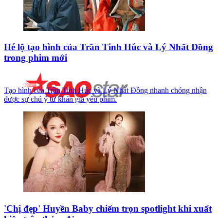
Hé lộ tạo hình của Trần Tinh Húc và Lý Nhất Đồng
trong phim mới
Tạo hình của Trần Tinh Húc và Lý Nhất Đồng nhanh chóng nhận
được sự chú ý từ khán giả yêu phim.
'Chị đẹp' Huyền Baby chiếm trọn spotlight khi xuất