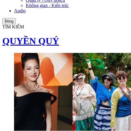
Quản lý - Quy hoạch
Không gian - Kiến trúc
Audio
Đóng
TÌM KIẾM
QUYỀN QUÝ