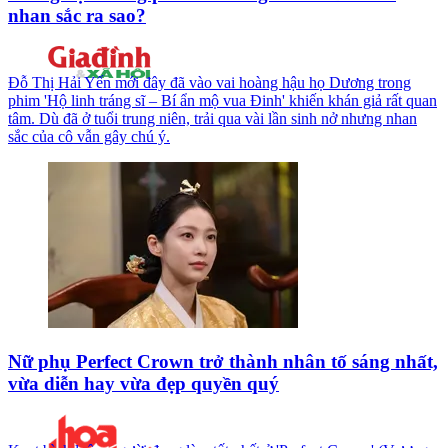
nhan sắc ra sao?
Đỗ Thị Hải Yến mới đây đã vào vai hoàng hậu họ Dương trong
phim 'Hộ linh tráng sĩ – Bí ẩn mộ vua Đinh' khiến khán giả rất quan
tâm. Dù đã ở tuổi trung niên, trải qua vài lần sinh nở nhưng nhan
sắc của cô vẫn gây chú ý.
Nữ phụ Perfect Crown trở thành nhân tố sáng nhất,
vừa diễn hay vừa đẹp quyền quý