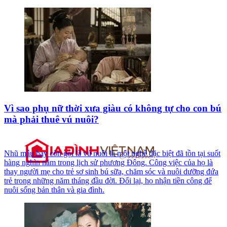
Vì sao phụ nữ thời xưa giàu có không tự cho con bú
mà phải thuê vú nuôi?
Nhũ mẫu hay còn gọi là vú nuôi là một nghề đặc biệt đã tồn tại suốt
hàng nghìn năm trong lịch sử phương Đông. Công việc của họ là
thay người mẹ cho trẻ sơ sinh bú sữa, chăm sóc và nuôi dưỡng đứa
trẻ trong những năm tháng đầu đời. Đổi lại, họ nhận tiền công để
nuôi sống bản thân và gia đình.