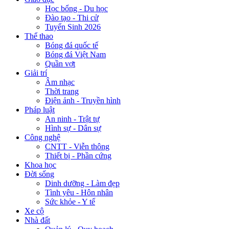
Học bổng - Du học
Đào tạo - Thi cử
Tuyển Sinh 2026
Thể thao
Bóng đá quốc tế
Bóng đá Việt Nam
Quần vợt
Giải trí
Âm nhạc
Thời trang
Điện ảnh - Truyền hình
Pháp luật
An ninh - Trật tự
Hình sự - Dân sự
Công nghệ
CNTT - Viễn thông
Thiết bị - Phần cứng
Khoa học
Đời sống
Dinh dưỡng - Làm đẹp
Tình yêu - Hôn nhân
Sức khỏe - Y tế
Xe cộ
Nhà đất