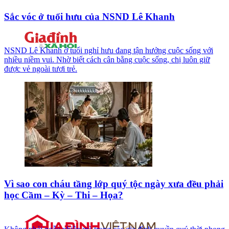
Sắc vóc ở tuổi hưu của NSND Lê Khanh
NSND Lê Khanh ở tuổi nghỉ hưu đang tận hưởng cuộc sống với
nhiều niềm vui. Nhờ biết cách cân bằng cuộc sống, chị luôn giữ
được vẻ ngoài tươi trẻ.
Vì sao con cháu tầng lớp quý tộc ngày xưa đều phải
học Cầm – Kỳ – Thi – Họa?