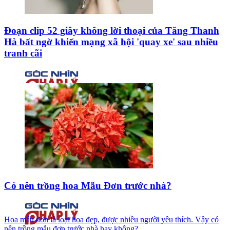
Đoạn clip 52 giây không lời thoại của Tăng Thanh
Hà bất ngờ khiến mạng xã hội 'quay xe' sau nhiều
tranh cãi
Có nên trồng hoa Mẫu Đơn trước nhà?
Hoa mẫu đơn là loại hoa đẹp, được nhiều người yêu thích. Vậy có
nên trồng mẫu đơn trước nhà hay không?