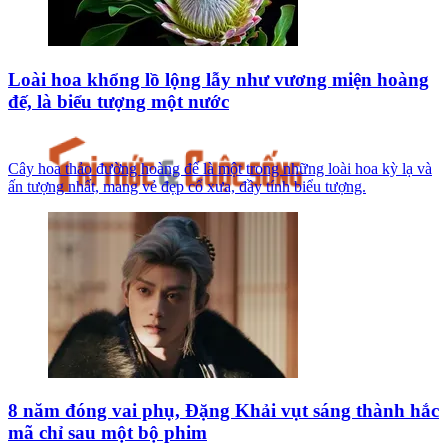
Loài hoa khổng lồ lộng lẫy như vương miện hoàng
đế, là biểu tượng một nước
Cây hoa thảo đường hoàng đế là một trong những loài hoa kỳ lạ và
ấn tượng nhất, mang vẻ đẹp cổ xưa, đầy tính biểu tượng.
8 năm đóng vai phụ, Đặng Khải vụt sáng thành hắc
mã chỉ sau một bộ phim