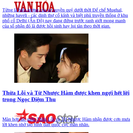
Từng là biểu tượng của sự quyền quý dưới thời Đế chế Mughal,
những haveli - các dinh thự cổ kính và biệt phủ truyền thống ở khu
phố cổ Delhi (Ấn Độ) nay đang đứng trước ranh giới mong manh
của số phận đó là được hồi sinh hay lụi tàn theo thời gian.
Thừa Lỗi và Từ Nhược Hàm được khen ngợi hết lời
trong Ngọc Điệm Thu
Màn hợp tác giữa Thừa Lỗi và Từ Nhược Hàm nhận được cơn mưa
lời khen nhờ tạo hình dân quốc cực mãn nhãn.