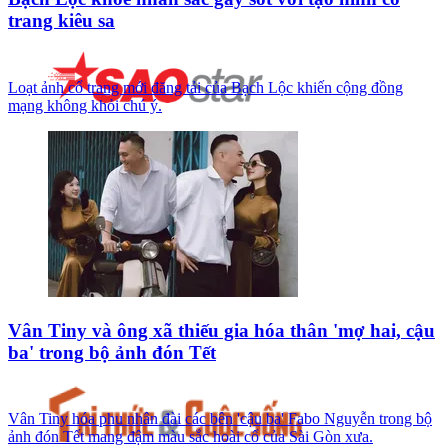
trang kiêu sa
Loạt ảnh cổ trang mới đăng tải của Bạch Lộc khiến cộng đồng
mạng không khỏi chú ý.
Vân Tiny và ông xã thiếu gia hóa thân 'mợ hai, cậu
ba' trong bộ ảnh đón Tết
Vân Tiny hóa phu nhân đài các bên 'cậu ba' Fabo Nguyễn trong bộ
ảnh đón Tết mang đậm màu sắc hoài cổ của Sài Gòn xưa.