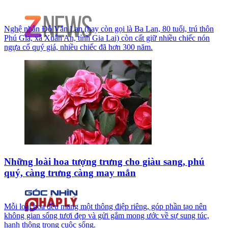
Nghệ nhân Đỗ Văn Lan (hay còn gọi là Ba Lan, 80 tuổi, trú thôn
Phú Gia, xã Xuân An, tỉnh Gia Lai) còn cất giữ nhiều chiếc nón
ngựa cổ quý giá, nhiều chiếc đã hơn 300 năm.
Những loài hoa tượng trưng cho giàu sang, phú
quý, càng trưng càng may mắn
Mỗi loài hoa đều mang một thông điệp riêng, góp phần tạo nên
không gian sống tươi đẹp và gửi gắm mong ước về sự sung túc,
hanh thông trong cuộc sống.