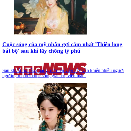
Cuộc sống của mỹ nhân gợi cảm nhất 'Thiên long
bát bộ' sau khi lấy chồng tỷ phú
Sau khi từ bỏ hào quang, nữ diễn viên này vẫn khiến nhiều người
ngưỡng mộ bởi cuộc sống giàu có, viên mãn.