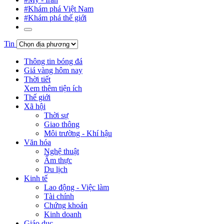
#Khám phá Việt Nam
#Khám phá thế giới
Tin
Thông tin bóng đá
Giá vàng hôm nay
Thời tiết
Xem thêm tiện ích
Thế giới
Xã hội
Thời sự
Giao thông
Môi trường - Khí hậu
Văn hóa
Nghệ thuật
Ẩm thực
Du lịch
Kinh tế
Lao động - Việc làm
Tài chính
Chứng khoán
Kinh doanh
Giáo dục