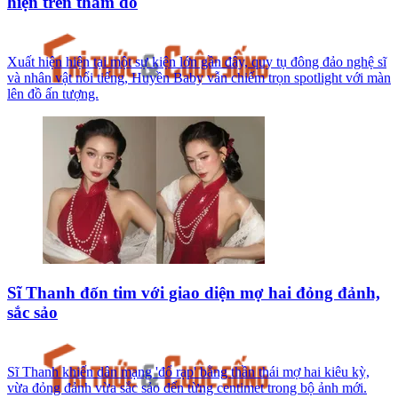
hiện trên thảm đỏ
Xuất hiện hiện tại một sự kiện lớn gần đây, quy tụ đông đảo nghệ sĩ
và nhân vật nổi tiếng, Huyền Baby vẫn chiếm trọn spotlight với màn
lên đồ ấn tượng.
Sĩ Thanh đốn tim với giao diện mợ hai đỏng đảnh,
sắc sảo
Sĩ Thanh khiến dân mạng 'đổ rạp' bằng thần thái mợ hai kiêu kỳ,
vừa đỏng đảnh vừa sắc sảo đến từng centimet trong bộ ảnh mới.