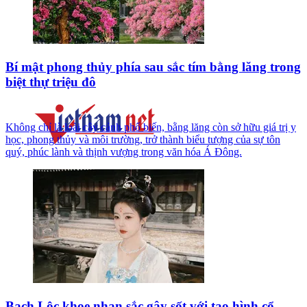
Bí mật phong thủy phía sau sắc tím bằng lăng trong
biệt thự triệu đô
Không chỉ là loài cây cảnh phổ biến, bằng lăng còn sở hữu giá trị y
học, phong thủy và môi trường, trở thành biểu tượng của sự tôn
quý, phúc lành và thịnh vượng trong văn hóa Á Đông.
Bạch Lộc khoe nhan sắc gây sốt với tạo hình cổ