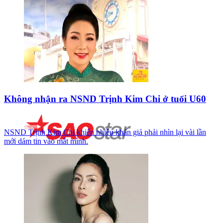
Không nhận ra NSND Trịnh Kim Chi ở tuổi U60
NSND Trịnh Kim Chi khiến nhiều khán giả phải nhìn lại vài lần
mới dám tin vào mắt mình.