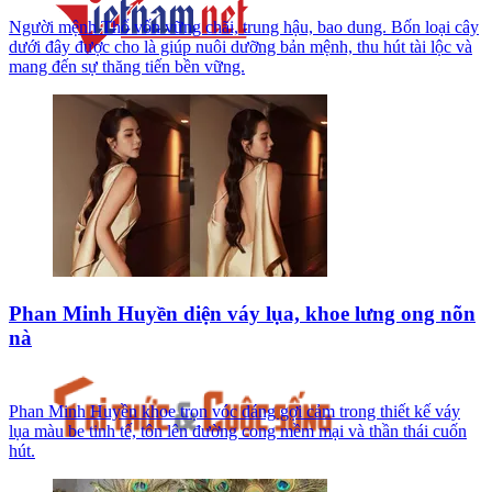
Người mệnh Thổ vốn vững chãi, trung hậu, bao dung. Bốn loại cây
dưới đây được cho là giúp nuôi dưỡng bản mệnh, thu hút tài lộc và
mang đến sự thăng tiến bền vững.
Phan Minh Huyền diện váy lụa, khoe lưng ong nõn
nà
Phan Minh Huyền khoe trọn vóc dáng gợi cảm trong thiết kế váy
lụa màu be tinh tế, tôn lên đường cong mềm mại và thần thái cuốn
hút.