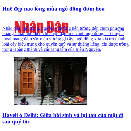
Huế đẹp nao lòng mùa ngô đồng đơm hoa
Nhắc đến ngô đồng, người ta thường liên tưởng đến chim phượng
hoàng - loài linh điểu chỉ chọn đậu trên cành ngô đồng. Từ huyền
thoại mang đậm sắc màu vương giả ấy, ngô đồng xưa kia trở thành
loài cây biểu trưng cho quyền quý và sự thiêng liêng, chỉ được trồng
trong Hoàng thành và các lăng tẩm của triều Nguyễn.
Haveli ở Delhi: Giữa hồi sinh và lụi tàn của một di
sản quý tộc