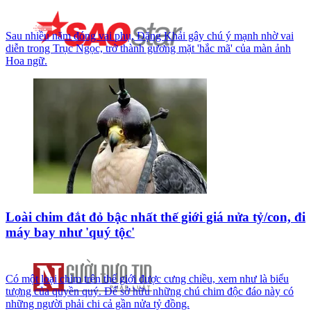
Sau nhiều năm đóng vai phụ, Đặng Khải gây chú ý mạnh nhờ vai
diễn trong Trục Ngọc, trở thành gương mặt 'hắc mã' của màn ảnh
Hoa ngữ.
Loài chim đắt đỏ bậc nhất thế giới giá nửa tỷ/con, đi
máy bay như 'quý tộc'
Có một loại chim trên thế giới được cưng chiều, xem như là biểu
tượng của quyền quý. Để sở hữu những chú chim độc đáo này có
những người phải chi cả gần nửa tỷ đồng.