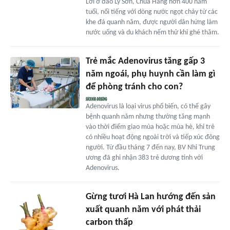
Lới ở đảo Lý Sơn, Chùa Hang hơn 400 năm
tuổi, nổi tiếng với dòng nước ngọt chảy từ các
khe đá quanh năm, được người dân hứng làm
nước uống và du khách nếm thử khi ghé thăm.
Trẻ mắc Adenovirus tăng gấp 3
năm ngoái, phụ huynh cần làm gì
để phòng tránh cho con?
Adenovirus là loại virus phổ biến, có thể gây
bệnh quanh năm nhưng thường tăng mạnh
vào thời điểm giao mùa hoặc mùa hè, khi trẻ
có nhiều hoạt động ngoài trời và tiếp xúc đông
người. Từ đầu tháng 7 đến nay, BV Nhi Trung
ương đã ghi nhận 383 trẻ dương tính với
Adenovirus.
Gừng tươi Hà Lan hướng đến sản
xuất quanh năm với phát thải
carbon thấp