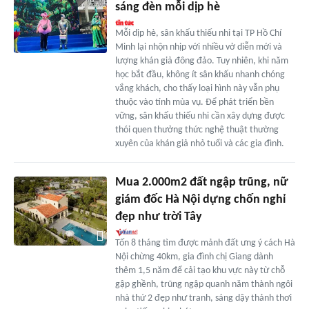
sáng đèn mỗi dịp hè
Mỗi dịp hè, sân khấu thiếu nhi tại TP Hồ Chí
Minh lại nhộn nhịp với nhiều vở diễn mới và
lượng khán giả đông đảo. Tuy nhiên, khi năm
học bắt đầu, không ít sân khấu nhanh chóng
vắng khách, cho thấy loại hình này vẫn phụ
thuộc vào tính mùa vụ. Để phát triển bền
vững, sân khấu thiếu nhi cần xây dựng được
thói quen thưởng thức nghệ thuật thường
xuyên của khán giả nhỏ tuổi và các gia đình.
Mua 2.000m2 đất ngập trũng, nữ
giám đốc Hà Nội dựng chốn nghỉ
đẹp như trời Tây
Tốn 8 tháng tìm được mảnh đất ưng ý cách Hà
Nội chừng 40km, gia đình chị Giang dành
thêm 1,5 năm để cải tạo khu vực này từ chỗ
gập ghềnh, trũng ngập quanh năm thành ngôi
nhà thứ 2 đẹp như tranh, sáng dậy thảnh thơi