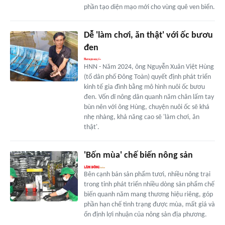
phần tạo diện mạo mới cho vùng quê ven biển.
Dễ 'làm chơi, ăn thật' với ốc bươu
đen
HNN - Năm 2024, ông Nguyễn Xuân Việt Hùng
(tổ dân phố Đông Toàn) quyết định phát triển
kinh tế gia đình bằng mô hình nuôi ốc bươu
đen. Vốn dĩ nông dân quanh năm chân lấm tay
bùn nên với ông Hùng, chuyện nuôi ốc sẽ khá
nhẹ nhàng, khả năng cao sẽ 'làm chơi, ăn
thật'.
'Bốn mùa' chế biến nông sản
Bên cạnh bán sản phẩm tươi, nhiều nông trại
trong tỉnh phát triển nhiều dòng sản phẩm chế
biến quanh năm mang thương hiệu riêng, góp
phần hạn chế tình trạng được mùa, mất giá và
ổn định lợi nhuận của nông sản địa phương.