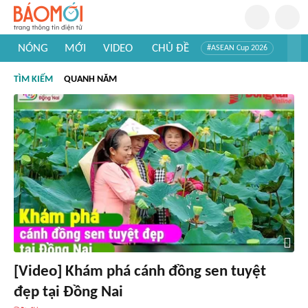
NÓNG
MỚI
VIDEO
CHỦ ĐỀ
#ASEAN Cup 2026
#Trí tuệ nhân tạo
#Mỹ - Iran
#Khám phá Việt Nam
TÌM KIẾM
QUANH NĂM
#Khám phá thế giới
[Video] Khám phá cánh đồng sen tuyệt
đẹp tại Đồng Nai