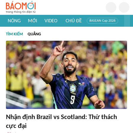
NÓNG
MỚI
VIDEO
CHỦ ĐỀ
#ASEAN Cup 2026
#Trí tuệ nhân tạo
#Mỹ - Iran
#Khám phá Việt Nam
TÌM KIẾM
QUẲNG
#Khám phá thế giới
Nhận định Brazil vs Scotland: Thử thách
cực đại