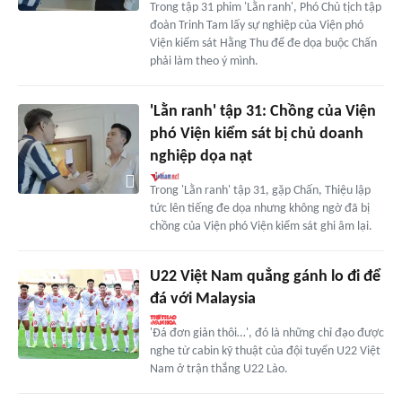
Trong tập 31 phim 'Lằn ranh', Phó Chủ tịch tập
đoàn Trinh Tam lấy sự nghiệp của Viện phó
Viện kiểm sát Hằng Thu để đe dọa buộc Chấn
phải làm theo ý mình.
'Lằn ranh' tập 31: Chồng của Viện
phó Viện kiểm sát bị chủ doanh
nghiệp dọa nạt
Trong 'Lằn ranh' tập 31, gặp Chấn, Thiệu lập
tức lên tiếng đe dọa nhưng không ngờ đã bị
chồng của Viện phó Viện kiểm sát ghi âm lại.
U22 Việt Nam quẳng gánh lo đi để
đá với Malaysia
'Đá đơn giản thôi…', đó là những chỉ đạo được
nghe từ cabin kỹ thuật của đội tuyển U22 Việt
Nam ở trận thắng U22 Lào.