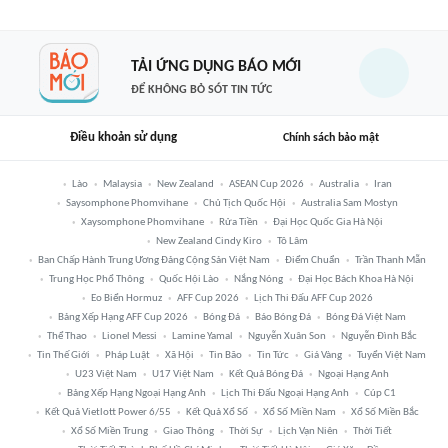
TẢI ỨNG DỤNG BÁO MỚI
ĐỂ KHÔNG BỎ SÓT TIN TỨC
Điều khoản sử dụng
Chính sách bảo mật
Lào
Malaysia
New Zealand
ASEAN Cup 2026
Australia
Iran
Saysomphone Phomvihane
Chủ Tịch Quốc Hội
Australia Sam Mostyn
Xaysomphone Phomvihane
Rửa Tiền
Đại Học Quốc Gia Hà Nội
New Zealand Cindy Kiro
Tô Lâm
Ban Chấp Hành Trung Ương Đảng Cộng Sản Việt Nam
Điểm Chuẩn
Trần Thanh Mẫn
Trung Học Phổ Thông
Quốc Hội Lào
Nắng Nóng
Đại Học Bách Khoa Hà Nội
Eo Biển Hormuz
AFF Cup 2026
Lịch Thi Đấu AFF Cup 2026
Bảng Xếp Hạng AFF Cup 2026
Bóng Đá
Báo Bóng Đá
Bóng Đá Việt Nam
Thể Thao
Lionel Messi
Lamine Yamal
Nguyễn Xuân Son
Nguyễn Đình Bắc
Tin Thế Giới
Pháp Luật
Xã Hội
Tin Bão
Tin Tức
Giá Vàng
Tuyển Việt Nam
U23 Việt Nam
U17 Việt Nam
Kết Quả Bóng Đá
Ngoại Hạng Anh
Bảng Xếp Hạng Ngoại Hạng Anh
Lịch Thi Đấu Ngoại Hạng Anh
Cúp C1
Kết Quả Vietlott Power 6/55
Kết Quả Xổ Số
Xổ Số Miền Nam
Xổ Số Miền Bắc
Xổ Số Miền Trung
Giao Thông
Thời Sự
Lịch Vạn Niên
Thời Tiết