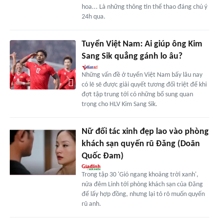
hoa... Là những thông tin thể thao đáng chú ý
24h qua.
Tuyển Việt Nam: Ai giúp ông Kim
Sang Sik quẳng gánh lo âu?
Những vấn đề ở tuyển Việt Nam bấy lâu nay
có lẽ sẽ được giải quyết tương đối triệt để khi
đợt tập trung tới có những bổ sung quan
trọng cho HLV Kim Sang Sik.
Nữ đối tác xinh đẹp lao vào phòng
khách sạn quyến rũ Đăng (Doãn
Quốc Đam)
Trong tập 30 'Gió ngang khoảng trời xanh',
nửa đêm Linh tới phòng khách sạn của Đăng
để lấy hợp đồng, nhưng lại tỏ rõ muốn quyến
rũ anh.