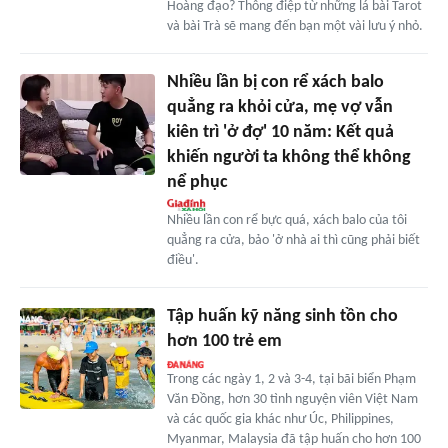
Hoàng đạo? Thông điệp từ những lá bài Tarot
và bài Trà sẽ mang đến bạn một vài lưu ý nhỏ.
Nhiều lần bị con rể xách balo
quẳng ra khỏi cửa, mẹ vợ vẫn
kiên trì 'ở đợ' 10 năm: Kết quả
khiến người ta không thể không
nể phục
Nhiều lần con rể bực quá, xách balo của tôi
quẳng ra cửa, bảo 'ở nhà ai thì cũng phải biết
điều'.
Tập huấn kỹ năng sinh tồn cho
hơn 100 trẻ em
Trong các ngày 1, 2 và 3-4, tại bãi biển Phạm
Văn Đồng, hơn 30 tình nguyện viên Việt Nam
và các quốc gia khác như Úc, Philippines,
Myanmar, Malaysia đã tập huấn cho hơn 100