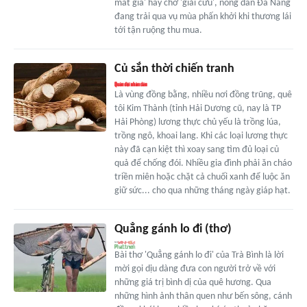
mất giá' hay chờ 'giải cứu', nông dân Đà Nẵng
đang trải qua vụ mùa phấn khởi khi thương lái
tới tận ruộng thu mua.
Củ sắn thời chiến tranh
Là vùng đồng bằng, nhiều nơi đồng trũng, quê
tôi Kim Thành (tỉnh Hải Dương cũ, nay là TP
Hải Phòng) lương thực chủ yếu là trồng lúa,
trồng ngô, khoai lang. Khi các loại lương thực
này đã cạn kiệt thì xoay sang tìm đủ loại củ
quả để chống đói. Nhiều gia đình phải ăn cháo
triền miên hoặc chặt cả chuối xanh để luộc ăn
giữ sức... cho qua những tháng ngày giáp hạt.
Quẳng gánh lo đi (thơ)
Bài thơ 'Quẳng gánh lo đi' của Trà Bình là lời
mời gọi dịu dàng đưa con người trở về với
những giá trị bình dị của quê hương. Qua
những hình ảnh thân quen như bến sông, cánh