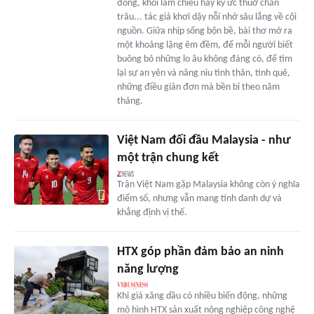
đồng, khói lam chiều hay ký ức thuở chăn
trâu... tác giả khơi dậy nỗi nhớ sâu lắng về cội
nguồn. Giữa nhịp sống bộn bề, bài thơ mở ra
một khoảng lặng êm đềm, để mỗi người biết
buông bỏ những lo âu không đáng có, để tìm
lại sự an yên và nâng niu tình thân, tình quê,
những điều giản đơn mà bền bỉ theo năm
tháng.
Việt Nam đối đầu Malaysia - như
một trận chung kết
Trận Việt Nam gặp Malaysia không còn ý nghĩa
điểm số, nhưng vẫn mang tính danh dự và
khẳng định vị thế.
HTX góp phần đảm bảo an ninh
năng lượng
Khi giá xăng dầu có nhiều biến động, những
mô hình HTX sản xuất nông nghiệp công nghệ