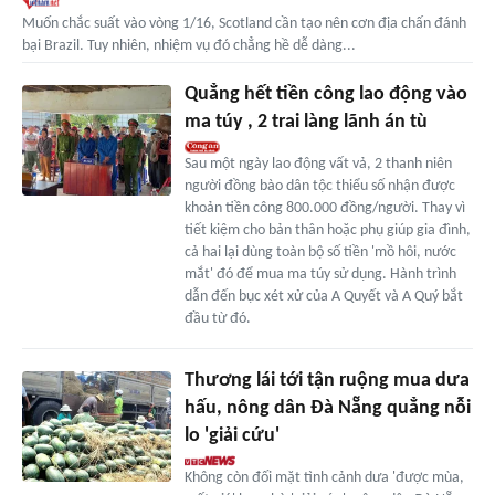
Muốn chắc suất vào vòng 1/16, Scotland cần tạo nên cơn địa chấn đánh
bại Brazil. Tuy nhiên, nhiệm vụ đó chẳng hề dễ dàng...
Quẳng hết tiền công lao động vào
ma túy , 2 trai làng lãnh án tù
Sau một ngày lao động vất vả, 2 thanh niên
người đồng bào dân tộc thiểu số nhận được
khoản tiền công 800.000 đồng/người. Thay vì
tiết kiệm cho bản thân hoặc phụ giúp gia đình,
cả hai lại dùng toàn bộ số tiền 'mồ hôi, nước
mắt' đó để mua ma túy sử dụng. Hành trình
dẫn đến bục xét xử của A Quyết và A Quý bắt
đầu từ đó.
Thương lái tới tận ruộng mua dưa
hấu, nông dân Đà Nẵng quẳng nỗi
lo 'giải cứu'
Không còn đối mặt tình cảnh dưa 'được mùa,