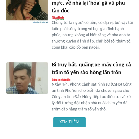
mực, về nhà lại 'hóa' gã vũ phu
tàn độc
Chồng tôi là người có tiền, có địa vị, bởi vậy tôi
luôn phải sống trong vỏ bọc gia đình hạnh
phúc, nhưng không ai biết rằng về nhà anh ta
thường xuyên đánh đập, chửi bới tôi thậm tệ,
công khai cặp bồ bên ngoài.
Bị truy bắt, quẳng xe máy cùng cả
trăm tổ yến sào hòng lẩn trốn
Ngày 4/4, Phòng Cảnh sát hình sự (CSHS) Công
an tỉnh Phú Yên cho biết, đã chuyển giao cho
Công an tỉnh Đắk Nông tiếp tục điều tra và xử
lý đối tượng đột nhập nhà nuôi chim yến để
trộm cắp hàng trăm tổ yến thô.
XEM THÊM