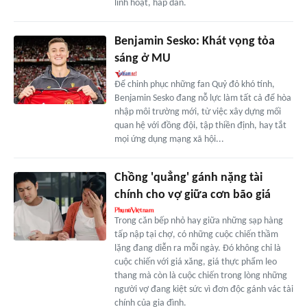
linh hoạt, hấp dẫn.
Benjamin Sesko: Khát vọng tỏa
sáng ở MU
Để chinh phục những fan Quỷ đỏ khó tính,
Benjamin Sesko đang nỗ lực làm tất cả để hòa
nhập môi trường mới, từ việc xây dựng mối
quan hệ với đồng đội, tập thiền định, hay tắt
mọi ứng dụng mạng xã hội...
Chồng 'quẳng' gánh nặng tài
chính cho vợ giữa cơn bão giá
Trong căn bếp nhỏ hay giữa những sạp hàng
tấp nập tại chợ, có những cuộc chiến thầm
lặng đang diễn ra mỗi ngày. Đó không chỉ là
cuộc chiến với giá xăng, giá thực phẩm leo
thang mà còn là cuộc chiến trong lòng những
người vợ đang kiệt sức vì đơn độc gánh vác tài
chính của gia đình.