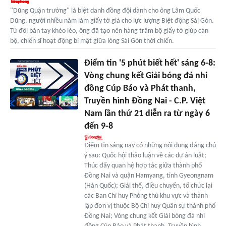
"Dũng Quận trưởng" là biệt danh đồng đội dành cho ông Lâm Quốc
Dũng, người nhiều năm làm giấy tờ giả cho lực lượng Biệt động Sài Gòn.
Từ đôi bàn tay khéo léo, ông đã tạo nên hàng trăm bộ giấy tờ giúp cán
bộ, chiến sĩ hoạt động bí mật giữa lòng Sài Gòn thời chiến.
Điểm tin '5 phút biết hết' sáng 6-8:
Vòng chung kết Giải bóng đá nhi
đồng Cúp Báo và Phát thanh,
Truyền hình Đồng Nai - C.P. Việt
Nam lần thứ 21 diễn ra từ ngày 6
đến 9-8
Điểm tin sáng nay có những nội dung đáng chú
ý sau: Quốc hội thảo luận về các dự án luật;
Thúc đẩy quan hệ hợp tác giữa thành phố
Đồng Nai và quận Hamyang, tỉnh Gyeongnam
(Hàn Quốc); Giải thể, điều chuyển, tổ chức lại
các Ban Chỉ huy Phòng thủ khu vực và thành
lập đơn vị thuộc Bộ Chỉ huy Quân sự thành phố
Đồng Nai; Vòng chung kết Giải bóng đá nhi