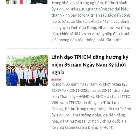
Trong không khí trang nghiêm, Bí thư Thành
ủy TPHCM Trần Lưu Quang cùng các đại biểu
thành kính bày tỏ lòng tri ân sâu sắc đến công
lao to lớn của Chủ tịch Hồ Chí Minh, các đồng
chí nguyên lãnh đạo Đảng, Nhà nước và đồng
bào, chiến sĩ đã hy sinh vì sự nghiệp đấu tranh
giải phóng dân tộc, thống nhất đất nước.
Lãnh đạo TPHCM dâng hương kỷ
niệm 85 năm Ngày Nam Kỳ khởi
nghĩa
Kỷ niệm 85 năm Ngày Nam kỳ khởi nghĩa (23-
11-1940 – 23-11-2025), sáng 23-11, đoàn đại
biểu Thành ủy - HĐND - UBND - Ủy ban MTTQ
Việt Nam TPHCM do đồng chí Trần Lưu
Quang, Bí thư Trung ương Đảng, Bí thư Thành
ủy TPHCM, làm trưởng đoàn, đã đến dâng
hoa, dâng hương tại Di tích Lịch sử quốc gia
Ngã Ba Giồng (xã Bà Điểm, TPHCM).