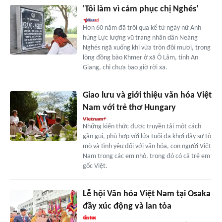
'Tôi làm vì cảm phục chị Nghés'
Hơn 60 năm đã trôi qua kể từ ngày nữ Anh
hùng Lực lượng vũ trang nhân dân Neáng
Nghés ngã xuống khi vừa tròn đôi mươi, trong
lòng đồng bào Khmer ở xã Ô Lâm, tỉnh An
Giang, chị chưa bao giờ rời xa.
Giao lưu và giới thiệu văn hóa Việt
Nam với trẻ thơ Hungary
Những kiến thức được truyền tải một cách
gần gũi, phù hợp với lứa tuổi đã khơi dậy sự tò
mò và tình yêu đối với văn hóa, con người Việt
Nam trong các em nhỏ, trong đó có cả trẻ em
gốc Việt.
Lễ hội Văn hóa Việt Nam tại Osaka
đầy xúc động và lan tỏa