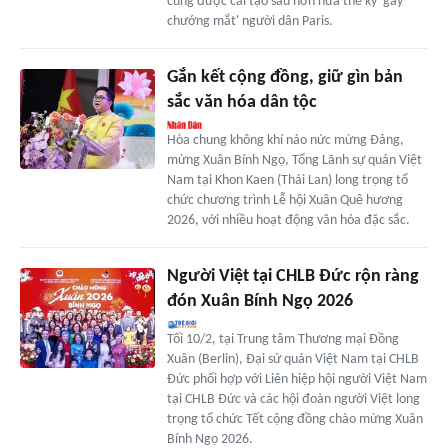
cũng được cải tạo sau hơn nửa thế kỷ 'gây
chướng mắt' người dân Paris.
Gắn kết cộng đồng, giữ gìn bản
sắc văn hóa dân tộc
Hòa chung không khí náo nức mừng Đảng,
mừng Xuân Bính Ngọ, Tổng Lãnh sự quán Việt
Nam tại Khon Kaen (Thái Lan) long trọng tổ
chức chương trình Lễ hội Xuân Quê hương
2026, với nhiều hoạt động văn hóa đặc sắc.
Người Việt tại CHLB Đức rộn ràng
đón Xuân Bính Ngọ 2026
Tối 10/2, tại Trung tâm Thương mại Đồng
Xuân (Berlin), Đại sứ quán Việt Nam tại CHLB
Đức phối hợp với Liên hiệp hội người Việt Nam
tại CHLB Đức và các hội đoàn người Việt long
trọng tổ chức Tết cộng đồng chào mừng Xuân
Bính Ngọ 2026.