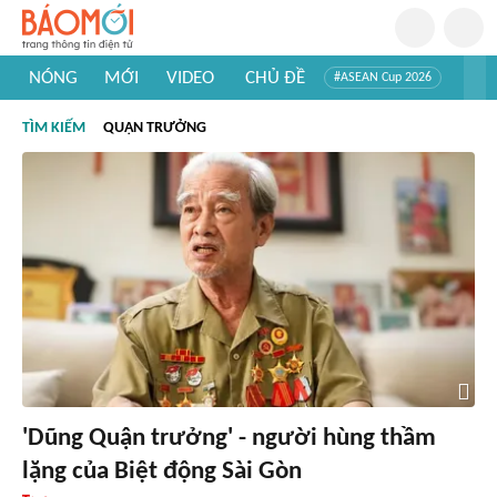
NÓNG
MỚI
VIDEO
CHỦ ĐỀ
#ASEAN Cup 2026
#Trí tuệ nhân tạo
#Mỹ - Iran
#Khám phá Việt Nam
TÌM KIẾM
QUẬN TRƯỞNG
#Khám phá thế giới
'Dũng Quận trưởng' - người hùng thầm
lặng của Biệt động Sài Gòn