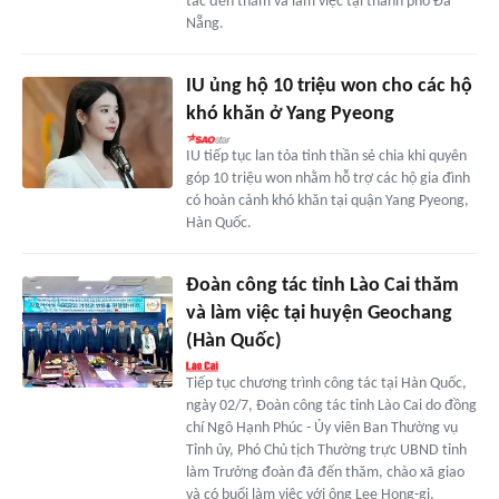
tác đến thăm và làm việc tại thành phố Đà
Nẵng.
IU ủng hộ 10 triệu won cho các hộ
khó khăn ở Yang Pyeong
IU tiếp tục lan tỏa tinh thần sẻ chia khi quyên
góp 10 triệu won nhằm hỗ trợ các hộ gia đình
có hoàn cảnh khó khăn tại quận Yang Pyeong,
Hàn Quốc.
Đoàn công tác tỉnh Lào Cai thăm
và làm việc tại huyện Geochang
(Hàn Quốc)
Tiếp tục chương trình công tác tại Hàn Quốc,
ngày 02/7, Đoàn công tác tỉnh Lào Cai do đồng
chí Ngô Hạnh Phúc - Ủy viên Ban Thường vụ
Tỉnh ủy, Phó Chủ tịch Thường trực UBND tỉnh
làm Trưởng đoàn đã đến thăm, chào xã giao
và có buổi làm việc với ông Lee Hong-gi,