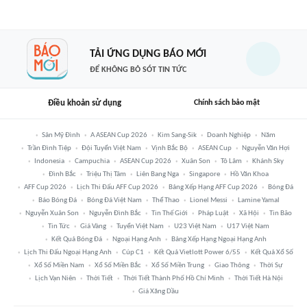
TẢI ỨNG DỤNG BÁO MỚI
ĐỂ KHÔNG BỎ SÓT TIN TỨC
Điều khoản sử dụng
Chính sách bảo mật
Sân Mỹ Đình
A ASEAN Cup 2026
Kim Sang-Sik
Doanh Nghiệp
Năm
Trần Đình Tiệp
Đội Tuyển Việt Nam
Vịnh Bắc Bộ
ASEAN Cup
Nguyễn Văn Hợi
Indonesia
Campuchia
ASEAN Cup 2026
Xuân Son
Tô Lâm
Khánh Sky
Đình Bắc
Triệu Thị Tâm
Liên Bang Nga
Singapore
Hồ Văn Khoa
AFF Cup 2026
Lịch Thi Đấu AFF Cup 2026
Bảng Xếp Hạng AFF Cup 2026
Bóng Đá
Báo Bóng Đá
Bóng Đá Việt Nam
Thể Thao
Lionel Messi
Lamine Yamal
Nguyễn Xuân Son
Nguyễn Đình Bắc
Tin Thế Giới
Pháp Luật
Xã Hội
Tin Bão
Tin Tức
Giá Vàng
Tuyển Việt Nam
U23 Việt Nam
U17 Việt Nam
Kết Quả Bóng Đá
Ngoại Hạng Anh
Bảng Xếp Hạng Ngoại Hạng Anh
Lịch Thi Đấu Ngoại Hạng Anh
Cúp C1
Kết Quả Vietlott Power 6/55
Kết Quả Xổ Số
Xổ Số Miền Nam
Xổ Số Miền Bắc
Xổ Số Miền Trung
Giao Thông
Thời Sự
Lịch Vạn Niên
Thời Tiết
Thời Tiết Thành Phố Hồ Chí Minh
Thời Tiết Hà Nội
Giá Xăng Dầu