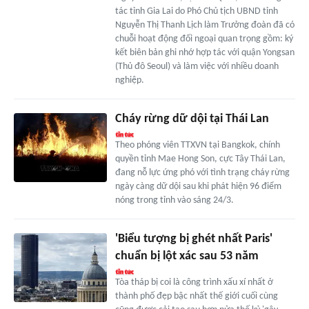
tác tỉnh Gia Lai do Phó Chủ tịch UBND tỉnh
Nguyễn Thị Thanh Lịch làm Trưởng đoàn đã có
chuỗi hoạt động đối ngoại quan trọng gồm: ký
kết biên bản ghi nhớ hợp tác với quận Yongsan
(Thủ đô Seoul) và làm việc với nhiều doanh
nghiệp.
Cháy rừng dữ dội tại Thái Lan
Theo phóng viên TTXVN tại Bangkok, chính
quyền tỉnh Mae Hong Son, cực Tây Thái Lan,
đang nỗ lực ứng phó với tình trạng cháy rừng
ngày càng dữ dội sau khi phát hiện 96 điểm
nóng trong tỉnh vào sáng 24/3.
'Biểu tượng bị ghét nhất Paris'
chuẩn bị lột xác sau 53 năm
Tòa tháp bị coi là công trình xấu xí nhất ở
thành phố đẹp bậc nhất thế giới cuối cùng