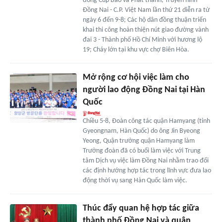
đồng Cúp Báo và Phát thanh, Truyền hình
Đồng Nai - C.P. Việt Nam lần thứ 21 diễn ra từ
ngày 6 đến 9-8; Các hộ dân đồng thuận triển
khai thi công hoàn thiện nút giao đường vành
đai 3 - Thành phố Hồ Chí Minh với hương lộ
19; Cháy lớn tại khu vực chợ Biên Hòa.
Mở rộng cơ hội việc làm cho
người lao động Đồng Nai tại Hàn
Quốc
Chiều 5-8, Đoàn công tác quận Hamyang (tỉnh
Gyeongnam, Hàn Quốc) do ông Jin Byeong
Yeong, Quận trưởng quận Hamyang làm
Trưởng đoàn đã có buổi làm việc với Trung
tâm Dịch vụ việc làm Đồng Nai nhằm trao đổi
các định hướng hợp tác trong lĩnh vực đưa lao
động thời vụ sang Hàn Quốc làm việc.
Thúc đẩy quan hệ hợp tác giữa
thành phố Đồng Nai và quận