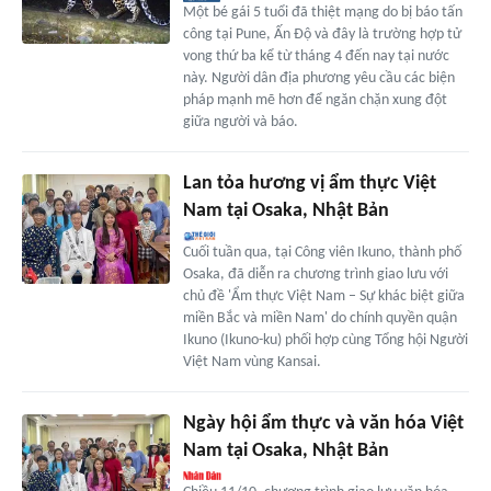
Một bé gái 5 tuổi đã thiệt mạng do bị báo tấn
công tại Pune, Ấn Độ và đây là trường hợp tử
vong thứ ba kể từ tháng 4 đến nay tại nước
này. Người dân địa phương yêu cầu các biện
pháp mạnh mẽ hơn để ngăn chặn xung đột
giữa người và báo.
Lan tỏa hương vị ẩm thực Việt
Nam tại Osaka, Nhật Bản
Cuối tuần qua, tại Công viên Ikuno, thành phố
Osaka, đã diễn ra chương trình giao lưu với
chủ đề 'Ẩm thực Việt Nam – Sự khác biệt giữa
miền Bắc và miền Nam' do chính quyền quận
Ikuno (Ikuno-ku) phối hợp cùng Tổng hội Người
Việt Nam vùng Kansai.
Ngày hội ẩm thực và văn hóa Việt
Nam tại Osaka, Nhật Bản