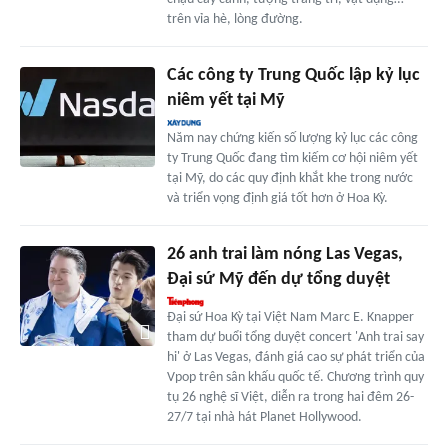
trên vỉa hè, lòng đường.
Các công ty Trung Quốc lập kỷ lục
niêm yết tại Mỹ
Năm nay chứng kiến số lượng kỷ lục các công
ty Trung Quốc đang tìm kiếm cơ hội niêm yết
tại Mỹ, do các quy định khắt khe trong nước
và triển vọng định giá tốt hơn ở Hoa Kỳ.
26 anh trai làm nóng Las Vegas,
Đại sứ Mỹ đến dự tổng duyệt
Đại sứ Hoa Kỳ tại Việt Nam Marc E. Knapper
tham dự buổi tổng duyệt concert 'Anh trai say
hi' ở Las Vegas, đánh giá cao sự phát triển của
Vpop trên sân khấu quốc tế. Chương trình quy
tụ 26 nghệ sĩ Việt, diễn ra trong hai đêm 26-
27/7 tại nhà hát Planet Hollywood.