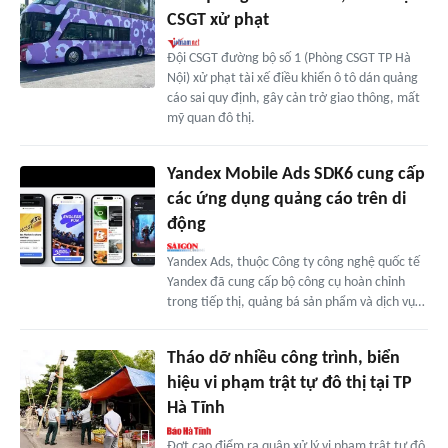
CSGT xử phạt
Đội CSGT đường bộ số 1 (Phòng CSGT TP Hà
Nội) xử phạt tài xế điều khiển ô tô dán quảng
cáo sai quy định, gây cản trở giao thông, mất
mỹ quan đô thị.
Yandex Mobile Ads SDK6 cung cấp
các ứng dụng quảng cáo trên di
động
Yandex Ads, thuộc Công ty công nghệ quốc tế
Yandex đã cung cấp bộ công cụ hoàn chỉnh
trong tiếp thị, quảng bá sản phẩm và dịch vụ…
Tháo dỡ nhiều công trình, biển
hiệu vi phạm trật tự đô thị tại TP
Hà Tĩnh
Đợt cao điểm ra quân xử lý vi phạm trật tự đô