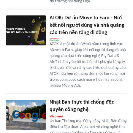
thị trường nói tiếng Nga.
ATOK: Dự án Move to Earn - Nơi
kết nối người dùng và nhà quảng
cáo trên nền tảng di động
ATOK là một dự án Web3 nằm trong lĩnh vực
Move-to-Earn, giúp kết nối người dùng và nhà
quảng cáo dựa trên công nghệ Big Data &
AIoT nhằm giúp tối ưu hóa chi phí, gia tăng tỷ
lệ chuyển đổi và nâng cao hiệu quả quảng cáo.
ATOK hứa hẹn sẽ mang đến một làn sóng mới
trong công cuộc cách mạng hóa ngành công
nghiệp Mobile Ads.
Nhật Bản thực thi chống độc
quyền công nghệ
Ủy ban Thương mại Công bằng Nhật Bản đang
điều tra Tập đoàn Alphabet về công nghệ tìm
kiếm quảng cáo theo từ khóa mà đơn vị này