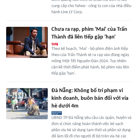
cung cấp cho Yahoo - công ty con của nhà điều
hành Line LY Corp.
Chưa ra rạp, phim 'Mai' của Trấn
Thành đã liên tiếp gặp 'hạn'
Theo kế hoạch, 'Mai' - bộ phim điện ảnh tiếp
theo của Trấn Thành sẽ ra rạp vào đúng ngày
mồng Một Tết Nguyên Đán 2024. Tuy nhiên
cận kề thời điểm phát hành, bộ phim này liên
tiếp gặp 'hạn'.
Đà Nẵng: Không bố trí phạm vi
kinh doanh, buôn bán đối với vỉa
hè dưới 4m
UBND TP Đà Nẵng yêu cầu các quận, huyện và
đơn vị chức năng hoàn thành việc kẻ vạch
phần vỉa hè sử dụng tạm thời và phần sử dụng
để làm lối đi cho người đi bộ trên vỉa hè các