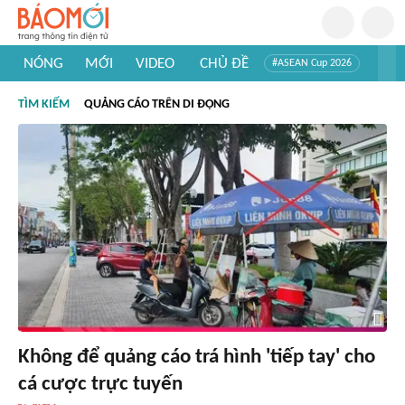
NÓNG
MỚI
VIDEO
CHỦ ĐỀ
#ASEAN Cup 2026
#Trí tuệ nhân tạo
#Mỹ - Iran
#Khám phá Việt Nam
TÌM KIẾM
QUẢNG CÁO TRÊN DI ĐỘNG
#Khám phá thế giới
Không để quảng cáo trá hình 'tiếp tay' cho
cá cược trực tuyến