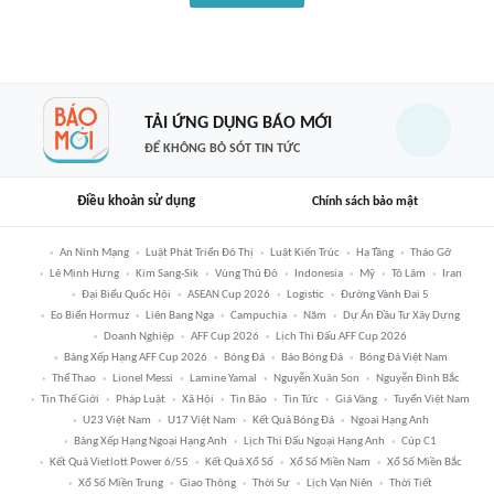
TẢI ỨNG DỤNG BÁO MỚI
ĐỂ KHÔNG BỎ SÓT TIN TỨC
Điều khoản sử dụng
Chính sách bảo mật
An Ninh Mạng
Luật Phát Triển Đô Thị
Luật Kiến Trúc
Hạ Tầng
Tháo Gỡ
Lê Minh Hưng
Kim Sang-Sik
Vùng Thủ Đô
Indonesia
Mỹ
Tô Lâm
Iran
Đại Biểu Quốc Hội
ASEAN Cup 2026
Logistic
Đường Vành Đai 5
Eo Biển Hormuz
Liên Bang Nga
Campuchia
Năm
Dự Án Đầu Tư Xây Dựng
Doanh Nghiệp
AFF Cup 2026
Lịch Thi Đấu AFF Cup 2026
Bảng Xếp Hạng AFF Cup 2026
Bóng Đá
Báo Bóng Đá
Bóng Đá Việt Nam
Thể Thao
Lionel Messi
Lamine Yamal
Nguyễn Xuân Son
Nguyễn Đình Bắc
Tin Thế Giới
Pháp Luật
Xã Hội
Tin Bão
Tin Tức
Giá Vàng
Tuyển Việt Nam
U23 Việt Nam
U17 Việt Nam
Kết Quả Bóng Đá
Ngoại Hạng Anh
Bảng Xếp Hạng Ngoại Hạng Anh
Lịch Thi Đấu Ngoại Hạng Anh
Cúp C1
Kết Quả Vietlott Power 6/55
Kết Quả Xổ Số
Xổ Số Miền Nam
Xổ Số Miền Bắc
Xổ Số Miền Trung
Giao Thông
Thời Sự
Lịch Vạn Niên
Thời Tiết