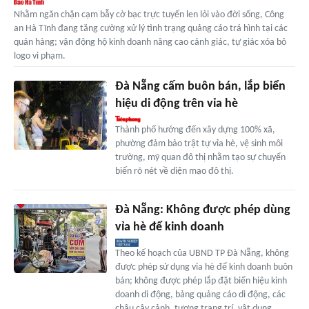
Nhằm ngăn chặn cạm bẫy cờ bạc trực tuyến len lỏi vào đời sống, Công
an Hà Tĩnh đang tăng cường xử lý tình trạng quảng cáo trá hình tại các
quán hàng; vận động hộ kinh doanh nâng cao cảnh giác, tự giác xóa bỏ
logo vi phạm.
Đà Nẵng cấm buôn bán, lắp biển
hiệu di động trên vỉa hè
Thành phố hướng đến xây dựng 100% xã,
phường đảm bảo trật tự vỉa hè, vệ sinh môi
trường, mỹ quan đô thị nhằm tạo sự chuyển
biến rõ nét về diện mạo đô thị.
Đà Nẵng: Không được phép dùng
vỉa hè để kinh doanh
Theo kế hoạch của UBND TP Đà Nẵng, không
được phép sử dụng vỉa hè để kinh doanh buôn
bán; không được phép lắp đặt biển hiệu kinh
doanh di động, bảng quảng cáo di động, các
chậu cây cảnh, tượng trang trí, vật dụng…