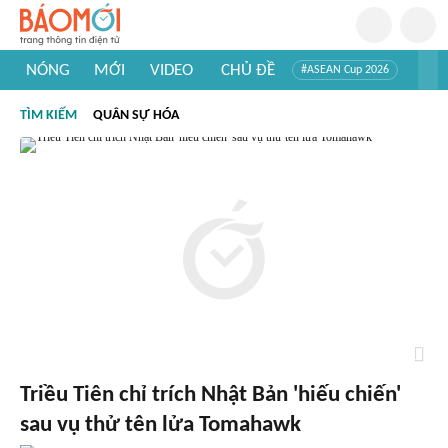
NÓNG
MỚI
VIDEO
CHỦ ĐỀ
#ASEAN Cup 2026
#Tuyển sinh đại học 2026
#Trí tuệ nhân tạo
#Mỹ - Iran
TÌM KIẾM
QUÂN SỰ HÓA
#Khám phá Việt Nam
#Khám phá thế giới
Triều Tiên chỉ trích Nhật Bản 'hiếu chiến'
sau vụ thử tên lửa Tomahawk