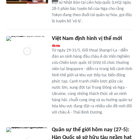
Đại sứ Nhật Bản tại Liên hợp quốc (LHQ) ngày
28-5 phản bác tuyên bố của Nga cho rằng
Tokyo đang theo đuổi tái quân sự hóa, gọi đây
là tuyên bố 'vô lý'.
Việt Nam định hình vị thế mới
Từ ngày 29-31/5, Đối thoại Shangri-La - diễn
đàn an ninh hàng đầu châu Á do Viện Nghiên
cứu Chiến lược quốc tế (IISS) tổ chức thường
niên tại Singapore - diễn ra trong bối cảnh tình
hình thế giới và khu vực tiếp tục biến động
phức tạp. Cạnh tranh chiến lược giữa các
nước lớn, xung đột tại Trung Đông và Nga -
Ukraine, cùng những thách thức về an ninh
hàng hải, chuỗi cung ứng và xu hướng quân sự
hóa khu vực đang đặt ra nhiều vấn đề mới đối
với châu Á - Thái Bình Dương.
Quân sự thế giới hôm nay (27-5):
Hàn Quốc sẽ sở hữu tàu ngầm hạt