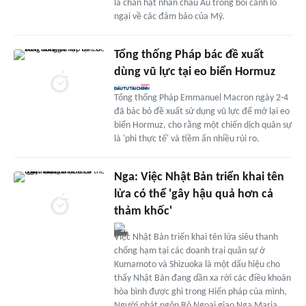
lá chắn hạt nhân châu Âu trong bối cảnh lo
ngại về các đảm bảo của Mỹ.
Tổng thống Pháp bác đề xuất
dùng vũ lực tại eo biển Hormuz
Tổng thống Pháp Emmanuel Macron ngày 2-4
đã bác bỏ đề xuất sử dụng vũ lực để mở lại eo
biển Hormuz, cho rằng một chiến dịch quân sự
là 'phi thực tế' và tiềm ẩn nhiều rủi ro.
Nga: Việc Nhật Bản triển khai tên
lửa có thể 'gây hậu quả hơn cả
thảm khốc'
Việc Nhật Bản triển khai tên lửa siêu thanh
chống hạm tại các doanh trại quân sự ở
Kumamoto và Shizuoka là một dấu hiệu cho
thấy Nhật Bản đang dần xa rời các điều khoản
hòa bình được ghi trong Hiến pháp của mình,
Người phát ngôn Bộ Ngoại giao Nga Maria