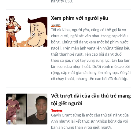
hàng tỷ USD.
Xem phim với người yêu
Tôi và Nina, người yêu, cũng có thể gọi là vợ
chưa cưới, ngồi sát vào nhau trong rạp chiếu
bóng. Chúng tôi đang xem một bộ phim nước
ngoài. Trên màn ảnh vang lên những tiếng kêu
thất thanh xé ruột. Tên cao bồi đang đuổi
theo cô gái, một tay vung súng lục, tay kia lăm
lăm con dao nhọn hoắt. Dưới vành mũ cao bồi
rộng, cặp mắt gian ác long lên sòng sọc. Cô gái
cố chạy thoát, nhưng tên cao bồi đã đuổi kịp.
Vết trượt dài của cầu thủ trẻ mang
tội giết người
Gavin Grant từng là một cầu thủ tài năng của
Anh nhưng lại kết thúc sự nghiệp bóng đá với
bản án chung thân vì tội giết người.