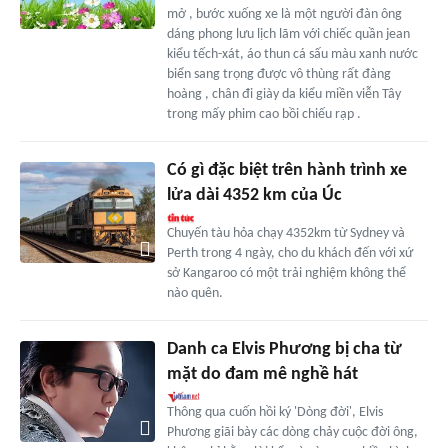
mở , bước xuống xe là một người đàn ông
dáng phong lưu lịch lãm với chiếc quần jean
kiểu tếch-xát, áo thun cá sấu màu xanh nước
biển sang trọng được vô thùng rất đàng
hoàng , chân đi giày da kiểu miền viễn Tây
trong mấy phim cao bồi chiếu rạp .
Có gì đặc biệt trên hành trình xe
lửa dài 4352 km của Úc
Chuyến tàu hỏa chạy 4352km từ Sydney và
Perth trong 4 ngày, cho du khách đến với xứ
sở Kangaroo có một trải nghiệm không thể
nào quên.
Danh ca Elvis Phương bị cha từ
mặt do đam mê nghề hát
Thông qua cuốn hồi ký 'Dòng đời', Elvis
Phương giãi bày các dòng chảy cuộc đời ông,