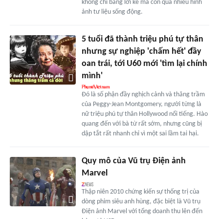
không chỉ bằng lời kể mà còn qua nhiều hình
ảnh tư liệu sống động.
5 tuổi đã thành triệu phú tự thân
nhưng sự nghiệp 'chấm hết' đầy
oan trái, tới U60 mới 'tìm lại chính
mình'
Đó là số phận đầy nghịch cảnh và thăng trầm
của Peggy-Jean Montgomery, người từng là
nữ triệu phú tự thân Hollywood nổi tiếng. Hào
quang đến với bà từ rất sớm, nhưng cũng bị
dập tắt rất nhanh chỉ vì một sai lầm tai hại.
Quy mô của Vũ trụ Điện ảnh
Marvel
Thập niên 2010 chứng kiến sự thống trị của
dòng phim siêu anh hùng, đặc biệt là Vũ trụ
Điện ảnh Marvel với tổng doanh thu lên đến