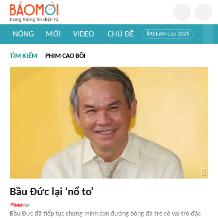
NÓNG
MỚI
VIDEO
CHỦ ĐỀ
#ASEAN Cup 2026
#Trí tuệ nhân tạo
#Mỹ - Iran
#Khám phá Việt Nam
TÌM KIẾM
PHIM CAO BỒI
#Khám phá thế giới
Bầu Đức lại 'nổ to'
Bầu Đức đã tiếp tục chứng minh con đường bóng đá trẻ có vai trò đặc