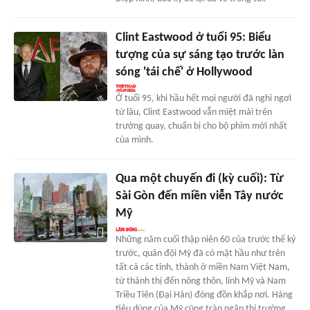
Clint Eastwood ở tuổi 95: Biểu
tượng của sự sáng tạo trước làn
sóng 'tái chế' ở Hollywood
Ở tuổi 95, khi hầu hết mọi người đã nghỉ ngơi
từ lâu, Clint Eastwood vẫn miệt mài trên
trường quay, chuẩn bị cho bộ phim mới nhất
của mình.
Qua một chuyến đi (kỳ cuối): Từ
Sài Gòn đến miền viễn Tây nước
Mỹ
Những năm cuối thập niên 60 của trước thế kỷ
trước, quân đội Mỹ đã có mặt hầu như trên
tất cả các tỉnh, thành ở miền Nam Việt Nam,
từ thành thị đến nông thôn, lính Mỹ và Nam
Triều Tiên (Đại Hàn) đóng đồn khắp nơi. Hàng
tiêu dùng của Mỹ cũng tràn ngập thị trường,