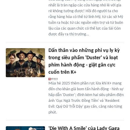
nhất là tràn ngập các cửa hàng nhỏ lẻ với gia
rẻ không tưởng được! Hồi đó người ta cho
rằng hàng hóa có thể từ lính Mỹ, từ các sở Mỹ
tuồn ra hoặc từ các nguồn viện trợ và từ buôn
lậu của các quan chức có thế lực của Sài Gòn
được đẩy ra thị trường…
Dấn thân vào những phi vụ ly kỳ
trong siêu phẩm 'Duster' và loạt
phim hành động - giật gân cực
cuốn trên K+
Mùa hè 2025 thêm phần rực lửa khi K+ mang
đến cho khán giả bom tấn hành động - hình sự
hấp dẫn 'Duster'; đính kèm hai siêu phẩm điện
ảnh 'Gục Ngã Trước Đồng Tiền' và 'Resident
Evil: Quỷ Dữ Trỗi Dậy' gay cấn, căng não từng
phút.
'Die With A Smile' của Lady Gaga