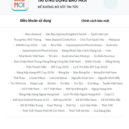
TẢI ỨNG DỤNG BÁO MỚI
ĐỂ KHÔNG BỎ SÓT TIN TỨC
Điều khoản sử dụng
Chính sách bảo mật
New Zealand
Sân Bay Sydney Kingsford Smith
Quốc Hội Lào
Trung Học Phổ Thông
New Zealand Cindy Kiro
Chủ Tịch Quốc Hội
Malaysia
ASEAN Cup 2026
Lào
Rửa Tiền
Xaysomphone Phomvihane
Australia
Saysomphone Phomvihane
Đảng Nhân Dân Cách Mạng Lào
Iran
Nhà Nước Việt Nam
Tô Lâm
Australia Sam Mostyn
Eo Biển Hormuz
Ban Chấp Hành Trung Ương Đảng Cộng Sản Việt Nam
Điểm Chuẩn
Nắng Nóng
Trần Thanh Mẫn
AFF Cup 2026
Lịch Thi Đấu AFF Cup 2026
Bảng Xếp Hạng AFF Cup 2026
Bóng Đá
Báo Bóng Đá
Bóng Đá Việt Nam
Thể Thao
Lionel Messi
Lamine Yamal
Nguyễn Xuân Son
Nguyễn Đình Bắc
Tin Thế Giới
Pháp Luật
Xã Hội
Tin Bão
Tin Tức
Giá Vàng
Tuyển Việt Nam
U23 Việt Nam
U17 Việt Nam
Kết Quả Bóng Đá
Ngoại Hạng Anh
Bảng Xếp Hạng Ngoại Hạng Anh
Lịch Thi Đấu Ngoại Hạng Anh
Cúp C1
Kết Quả Vietlott Power 6/55
Kết Quả Xổ Số
Xổ Số Miền Nam
Xổ Số Miền Bắc
Xổ Số Miền Trung
Giao Thông
Thời Sự
Lịch Vạn Niên
Thời Tiết
Thời Tiết Thành Phố Hồ Chí Minh
Thời Tiết Hà Nội
Giá Xăng Dầu