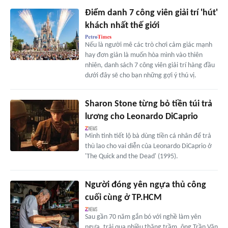
Điểm danh 7 công viên giải trí 'hút'
khách nhất thế giới
Nếu là người mê các trò chơi cảm giác mạnh
hay đơn giản là muốn hòa mình vào thiên
nhiên, danh sách 7 công viên giải trí hàng đầu
dưới đây sẽ cho bạn những gợi ý thú vị.
Sharon Stone từng bỏ tiền túi trả
lương cho Leonardo DiCaprio
Minh tinh tiết lộ bà dùng tiền cá nhân để trả
thù lao cho vai diễn của Leonardo DiCaprio ở
'The Quick and the Dead' (1995).
Người đóng yên ngựa thủ công
cuối cùng ở TP.HCM
Sau gần 70 năm gắn bó với nghề làm yên
ngựa, trải qua nhiều thăng trầm, ông Trần Văn