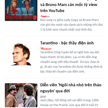
và Bruno Mars cán mốc tỷ view
trên YouTube
Bản song ca giữa Lady Gaga và Bruno Mars
còn ghi tên mình vào danh sách những MV đạt
1 tỷ lượt xem nhanh nhất mọi thời đại.
Tarantino - bậc thầy điện ảnh
Tarantino từng tuyên bố sẽ nghỉ hưu sau khi
hoàn thành 10 bộ phim. Lại có tin đồn ông
chuyển sang viết tiểu thuyết. Dù lựa chọn là
gì, di sản của Tarantino đã được khẳng định là
bậc thầy kể chuyện của điện ảnh.
Diễn viên 'Ngôi nhà nhỏ trên thảo
nguyên' qua đời
Jack Lilley, nổi tiếng với vai diễn trong 'Little
House on the Prairie' vừa qua đời ở tuổi 91.