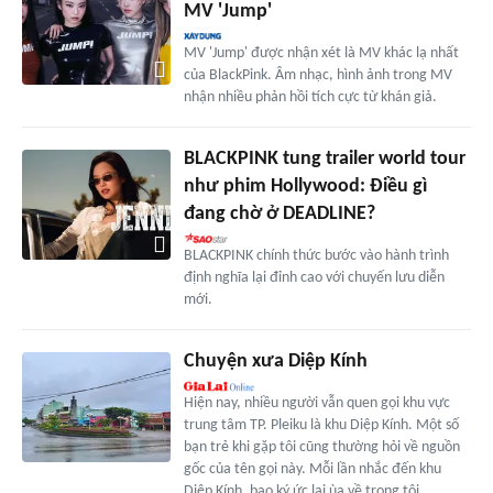
MV 'Jump'
MV 'Jump' được nhận xét là MV khác lạ nhất
của BlackPink. Âm nhạc, hình ảnh trong MV
nhận nhiều phản hồi tích cực từ khán giả.
BLACKPINK tung trailer world tour
như phim Hollywood: Điều gì
đang chờ ở DEADLINE?
BLACKPINK chính thức bước vào hành trình
định nghĩa lại đỉnh cao với chuyến lưu diễn
mới.
Chuyện xưa Diệp Kính
Hiện nay, nhiều người vẫn quen gọi khu vực
trung tâm TP. Pleiku là khu Diệp Kính. Một số
bạn trẻ khi gặp tôi cũng thường hỏi về nguồn
gốc của tên gọi này. Mỗi lần nhắc đến khu
Diệp Kính, bao ký ức lại ùa về trong tôi.