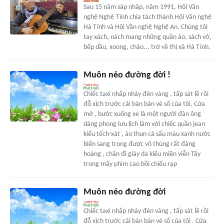
Sau 15 năm sáp nhập, năm 1991, Hội Văn
nghệ Nghệ Tĩnh chia tách thành Hội Văn nghệ
Hà Tĩnh và Hội Văn nghệ Nghệ An. Chúng tôi
tay xách, nách mang những quần áo, sách vở,
bếp dầu, xoong, chảo... trở về thị xã Hà Tĩnh.
Muôn nẻo đường đời !
Chiếc taxi nhấp nháy đèn vàng , tấp sát lề rồi
đỗ xịch trước cái bàn bán vé số của tôi. Cửa
mở , bước xuống xe là một người đàn ông
dáng phong lưu lịch lãm với chiếc quần jean
kiểu tếch-xát , áo thun cá sấu màu xanh nước
biển sang trọng được vô thùng rất đàng
hoàng , chân đi giày da kiểu miền viễn Tây
trong mấy phim cao bồi chiếu rạp
Muôn nẻo đường đời
Chiếc taxi nhấp nháy đèn vàng , tấp sát lề rồi
đỗ xịch trước cái bàn bán vé số của tôi . Cửa