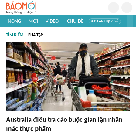
NÓNG
MỚI
VIDEO
CHỦ ĐỀ
#ASEAN Cup 2026
#Trí tuệ nhân tạo
#Mỹ - Iran
#Khám phá Việt Nam
TÌM KIẾM
PHA TẠP
#Khám phá thế giới
Australia điều tra cáo buộc gian lận nhãn
mác thực phẩm