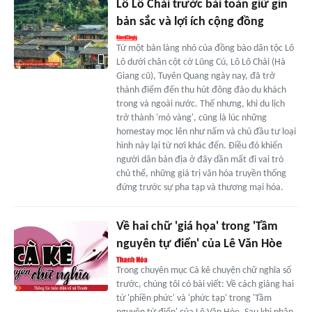
Lô Lô Chải trước bài toán giữ gìn
bản sắc và lợi ích cộng đồng
Từ một bản làng nhỏ của đồng bào dân tộc Lô
Lô dưới chân cột cờ Lũng Cú, Lô Lô Chải (Hà
Giang cũ), Tuyên Quang ngày nay, đã trở
thành điểm đến thu hút đông đảo du khách
trong và ngoài nước. Thế nhưng, khi du lịch
trở thành 'mỏ vàng', cũng là lúc những
homestay mọc lên như nấm và chủ đầu tư loại
hình này lại từ nơi khác đến. Điều đó khiến
người dân bản địa ở đây dần mất đi vai trò
chủ thể, những giá trị văn hóa truyền thống
đứng trước sự pha tạp và thương mại hóa.
Về hai chữ 'giá họa' trong 'Tầm
nguyên tự điển' của Lê Văn Hòe
Trong chuyên mục Cà kê chuyện chữ nghĩa số
trước, chúng tôi có bài viết: Về cách giảng hai
từ 'phiền phức' và 'phức tạp' trong 'Tầm