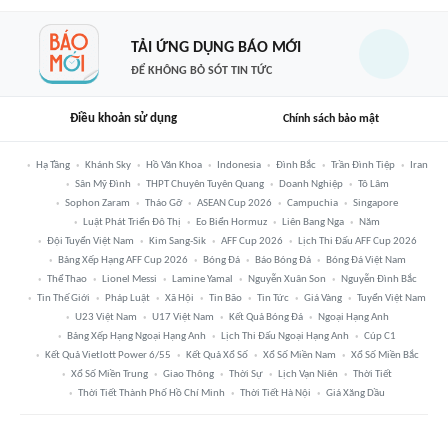
TẢI ỨNG DỤNG BÁO MỚI
ĐỂ KHÔNG BỎ SÓT TIN TỨC
Điều khoản sử dụng
Chính sách bảo mật
Hạ Tầng
Khánh Sky
Hồ Văn Khoa
Indonesia
Đình Bắc
Trần Đình Tiệp
Iran
Sân Mỹ Đình
THPT Chuyên Tuyên Quang
Doanh Nghiệp
Tô Lâm
Sophon Zaram
Tháo Gỡ
ASEAN Cup 2026
Campuchia
Singapore
Luật Phát Triển Đô Thị
Eo Biển Hormuz
Liên Bang Nga
Năm
Đội Tuyển Việt Nam
Kim Sang-Sik
AFF Cup 2026
Lịch Thi Đấu AFF Cup 2026
Bảng Xếp Hạng AFF Cup 2026
Bóng Đá
Báo Bóng Đá
Bóng Đá Việt Nam
Thể Thao
Lionel Messi
Lamine Yamal
Nguyễn Xuân Son
Nguyễn Đình Bắc
Tin Thế Giới
Pháp Luật
Xã Hội
Tin Bão
Tin Tức
Giá Vàng
Tuyển Việt Nam
U23 Việt Nam
U17 Việt Nam
Kết Quả Bóng Đá
Ngoại Hạng Anh
Bảng Xếp Hạng Ngoại Hạng Anh
Lịch Thi Đấu Ngoại Hạng Anh
Cúp C1
Kết Quả Vietlott Power 6/55
Kết Quả Xổ Số
Xổ Số Miền Nam
Xổ Số Miền Bắc
Xổ Số Miền Trung
Giao Thông
Thời Sự
Lịch Vạn Niên
Thời Tiết
Thời Tiết Thành Phố Hồ Chí Minh
Thời Tiết Hà Nội
Giá Xăng Dầu