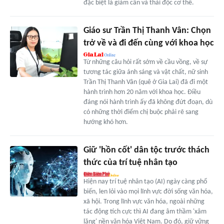
đặc biệt là giảm cân và thải độc cơ thể.
Giáo sư Trần Thị Thanh Vân: Chọn
trở về và đi đến cùng với khoa học
Từ những câu hỏi rất sớm về cầu vồng, về sự
tương tác giữa ánh sáng và vật chất, nữ sinh
Trần Thị Thanh Vân (quê ở Gia Lai) đã đi một
hành trình hơn 20 năm với khoa học. Điều
đáng nói hành trình ấy đã không đứt đoạn, dù
có những thời điểm chị buộc phải rẽ sang
hướng khó hơn.
Giữ 'hồn cốt' dân tộc trước thách
thức của trí tuệ nhân tạo
Hiện nay trí tuệ nhân tạo (AI) ngày càng phổ
biến, len lỏi vào mọi lĩnh vực đời sống văn hóa,
xã hội. Trong lĩnh vực văn hóa, ngoài những
tác động tích cực thì AI đang âm thầm 'xâm
lăng' nền văn hóa Việt Nam. Do đó, giữ vững