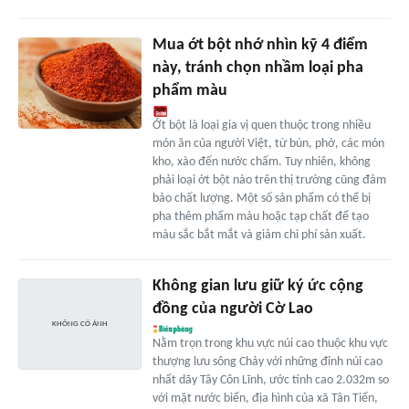
Mua ớt bột nhớ nhìn kỹ 4 điểm
này, tránh chọn nhầm loại pha
phẩm màu
Ớt bột là loại gia vị quen thuộc trong nhiều
món ăn của người Việt, từ bún, phở, các món
kho, xào đến nước chấm. Tuy nhiên, không
phải loại ớt bột nào trên thị trường cũng đảm
bảo chất lượng. Một số sản phẩm có thể bị
pha thêm phẩm màu hoặc tạp chất để tạo
màu sắc bắt mắt và giảm chi phí sản xuất.
Không gian lưu giữ ký ức cộng
đồng của người Cờ Lao
Nằm trọn trong khu vực núi cao thuộc khu vực
thượng lưu sông Chảy với những đỉnh núi cao
nhất dãy Tây Côn Lĩnh, ước tính cao 2.032m so
với mặt nước biển, địa hình của xã Tân Tiến,