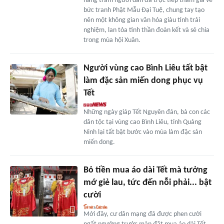
hàng trăm người dân đã trực tiếp tham gia vẽ
bức tranh Phật Mẫu Đại Tuệ, chung tay tạo
nên một không gian văn hóa giàu tính trải
nghiệm, lan tỏa tinh thần đoàn kết và sẻ chia
trong mùa hội Xuân.
Người vùng cao Bình Liêu tất bật
làm đặc sản miến dong phục vụ
Tết
Những ngày giáp Tết Nguyên đán, bà con các
dân tộc tại vùng cao Bình Liêu, tỉnh Quảng
Ninh lại tất bật bước vào mùa làm đặc sản
miến dong.
Bỏ tiền mua áo dài Tết mà tưởng
mớ giẻ lau, tức đến nỗi phải... bật
cười
Mới đây, cư dân mạng đã được phen cười