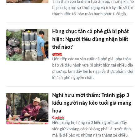
Tình thân vốn là điểm tựa ấm áp, nhưng khi nó
bị pha tạp bởi sự thực dụng và ích kỷ, đó sẽ trở
thành 'độc tố' bào mòn hạnh phúc tuổi già.
Hàng chục tấn cà phê giả bị phát
hiện: Người tiêu dùng nhận biết
thế nào?
Liên tiếp các vụ sản xuất cà phê giả, pha trộn
bắp và đậu nành vừa bị phát hiện tại nhiều địa
phương, làm dấy lên lo ngại về thực phẩm 'đội
lốt' cà phê nguyên chất.
Nghỉ hưu mới thấm: Tránh gặp 3
kiểu người này kẻo tuổi già mang
họa
Nếu trong họ hàng có 3 kiểu người sau đây,
việc giữ khoảng cách không phải là tuyệt tình,
mà là để bảo vệ những năm tháng xế chiều.