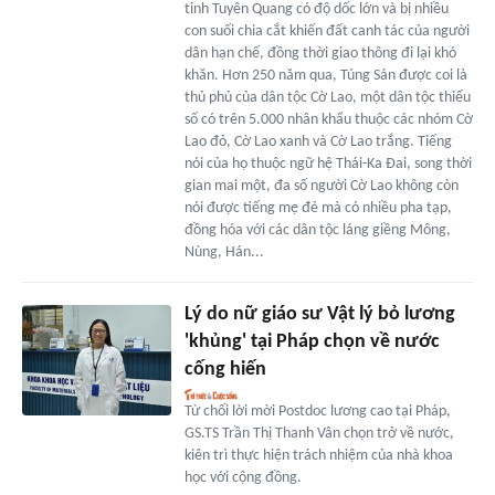
tỉnh Tuyên Quang có độ dốc lớn và bị nhiều
con suối chia cắt khiến đất canh tác của người
dân hạn chế, đồng thời giao thông đi lại khó
khăn. Hơn 250 năm qua, Túng Sán được coi là
thủ phủ của dân tộc Cờ Lao, một dân tộc thiểu
số có trên 5.000 nhân khẩu thuộc các nhóm Cờ
Lao đỏ, Cờ Lao xanh và Cờ Lao trắng. Tiếng
nói của họ thuộc ngữ hệ Thái-Ka Đai, song thời
gian mai một, đa số người Cờ Lao không còn
nói được tiếng mẹ đẻ mà có nhiều pha tạp,
đồng hóa với các dân tộc láng giềng Mông,
Nùng, Hán...
Lý do nữ giáo sư Vật lý bỏ lương
'khủng' tại Pháp chọn về nước
cống hiến
Từ chối lời mời Postdoc lương cao tại Pháp,
GS.TS Trần Thị Thanh Vân chọn trở về nước,
kiên trì thực hiện trách nhiệm của nhà khoa
học với cộng đồng.