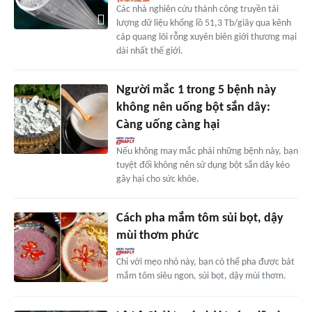
Các nhà nghiên cứu thành công truyền tải
lượng dữ liệu khổng lồ 51,3 Tb/giây qua kênh
cáp quang lõi rỗng xuyên biên giới thương mại
dài nhất thế giới.
Người mắc 1 trong 5 bệnh này
không nên uống bột sắn dây:
Càng uống càng hại
Nếu không may mắc phải những bệnh này, bạn
tuyệt đối không nên sử dụng bột sắn dây kẻo
gây hại cho sức khỏe.
Cách pha mắm tôm sủi bọt, dậy
mùi thơm phức
Chỉ với mẹo nhỏ này, bạn có thể pha được bát
mắm tôm siêu ngon, sủi bọt, dậy mùi thơm.