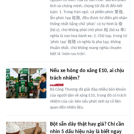
nguyên từ điển' của Lê Văn Hòe. Sau khi phân
tích và chứng minh, chúng tôi đã đi đến kết
luận: 1. Trong Hán ngữ, cả phiền phức 繁複,
lẫn phức tạp 複雜, đều được từ điển ghi nhận
thống nhất bằng chữ 'phức' có tự hình là 複
(bộ y), chứ không phải chữ phức 輻 (bộ xa 車)
nghĩa là nan hoa bánh xe; 2. Chữ tạp, trong từ
'phức tạp' 複雜 có nghĩa là pha tạp, không
thuần nhất, chứ không mang nghĩa chuyên
biệt là 'món rau trộn'.
Nếu xe hỏng do xăng E10, ai chịu
trách nhiệm?
Bộ Công Thương đã giải đáp nhiều băn khoăn
của người dân về xăng E10, trong đó có trách
nhiệm của các bên nếu phát sinh sự cố liên
quan đến nhiên liệu.
Bột sắn dây thật hay giả? Chỉ cần
nhìn 5 dấu hiệu này là biết ngay