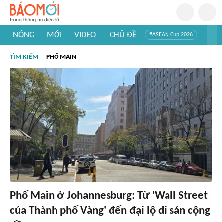
NÓNG
MỚI
VIDEO
CHỦ ĐỀ
#ASEAN Cup 2026
#Trí tuệ nhân tạo
#Mỹ - Iran
#Khám phá Việt Nam
TÌM KIẾM
PHỐ MAIN
#Khám phá thế giới
Phố Main ở Johannesburg: Từ 'Wall Street
của Thành phố Vàng' đến đại lộ di sản cộng