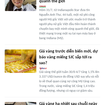
quanh thế giới
Hôm 31/7, tờ Indianapolis Star đưa tin
Nguyễn Anh Thư, 44 tuổi, một nữ phi công
người Mỹ gốc Việt với ước muốn trở thành
người phụ nữ gốc Việt đầu tiên hoàn thành
chuyến bay một mình vòng quanh thế giới, đã
thiệt mạng trong một vụ tai nạn máy bay ở
bang Indiana (Mỹ).
Giá vàng trước diễn biến mới, dự
báo vàng miếng SJC sắp tới ra
sao?
Giá vàng thế giới tuần 30/6-4/7 tăng 1,5% lên
3.337 USD/ounce do đồng USD suy yếu và nỗi
lo về thuế quan cùng nợ công Mỹ tăng cao.
Trong nước, vàng miếng SJC tăng 1,4 triệu
đồng/lượng, nhưng có nguy cơ giảm sâu.
Giá vàng hạ nhiệt sau chuỗi ngày