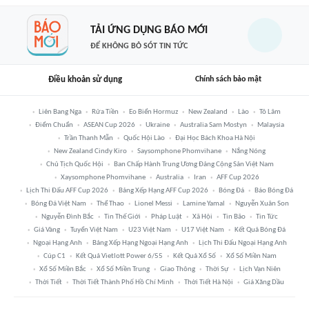
TẢI ỨNG DỤNG BÁO MỚI
ĐỂ KHÔNG BỎ SÓT TIN TỨC
Điều khoản sử dụng
Chính sách bảo mật
Liên Bang Nga
Rửa Tiền
Eo Biển Hormuz
New Zealand
Lào
Tô Lâm
Điểm Chuẩn
ASEAN Cup 2026
Ukraine
Australia Sam Mostyn
Malaysia
Trần Thanh Mẫn
Quốc Hội Lào
Đại Học Bách Khoa Hà Nội
New Zealand Cindy Kiro
Saysomphone Phomvihane
Nắng Nóng
Chủ Tịch Quốc Hội
Ban Chấp Hành Trung Ương Đảng Cộng Sản Việt Nam
Xaysomphone Phomvihane
Australia
Iran
AFF Cup 2026
Lịch Thi Đấu AFF Cup 2026
Bảng Xếp Hạng AFF Cup 2026
Bóng Đá
Báo Bóng Đá
Bóng Đá Việt Nam
Thể Thao
Lionel Messi
Lamine Yamal
Nguyễn Xuân Son
Nguyễn Đình Bắc
Tin Thế Giới
Pháp Luật
Xã Hội
Tin Bão
Tin Tức
Giá Vàng
Tuyển Việt Nam
U23 Việt Nam
U17 Việt Nam
Kết Quả Bóng Đá
Ngoại Hạng Anh
Bảng Xếp Hạng Ngoại Hạng Anh
Lịch Thi Đấu Ngoại Hạng Anh
Cúp C1
Kết Quả Vietlott Power 6/55
Kết Quả Xổ Số
Xổ Số Miền Nam
Xổ Số Miền Bắc
Xổ Số Miền Trung
Giao Thông
Thời Sự
Lịch Vạn Niên
Thời Tiết
Thời Tiết Thành Phố Hồ Chí Minh
Thời Tiết Hà Nội
Giá Xăng Dầu