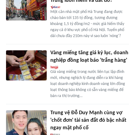
Trung luôn hiếm và đắt đỏ?
Một căn nhà mặt phố Hà Trung đang được
chào bán tới 135 tỷ đồng, tương đương
khoảng 1,5 tỷ đồng/m2 - mức giá hiếm thấy
ngay cả ở khu vực phố cổ Hà Nội. Tuyến phố
dài chưa đầy 210m này vì sao luôn 'nóng'?
Vàng miếng tăng giá kỷ lục, doanh
nghiệp đồng loạt báo 'trắng hàng'
Giá vàng miếng trong nước liên tục lập đỉnh
mới, nhưng nghịch lý đang diễn ra khi hàng
loạt doanh nghiệp kinh doanh vàng lớn đồng
loạt thông báo không có sẵn vàng miếng để
bán ra thị trường…
Trung vệ Đỗ Duy Mạnh cùng vợ
'chốt đơn' tài sản đắt đỏ bậc nhất
ngay mặt phố cổ