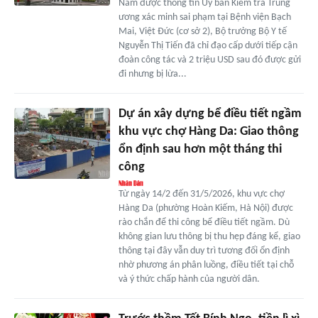
Nắm được thông tin Ủy ban Kiểm tra Trung
ương xác minh sai phạm tại Bệnh viện Bạch
Mai, Việt Đức (cơ sở 2), Bộ trưởng Bộ Y tế
Nguyễn Thị Tiến đã chỉ đạo cấp dưới tiếp cận
đoàn công tác và 2 triệu USD sau đó được gửi
đi nhưng bị lừa...
Dự án xây dựng bể điều tiết ngầm
khu vực chợ Hàng Da: Giao thông
ổn định sau hơn một tháng thi
công
Từ ngày 14/2 đến 31/5/2026, khu vực chợ
Hàng Da (phường Hoàn Kiếm, Hà Nội) được
rào chắn để thi công bể điều tiết ngầm. Dù
không gian lưu thông bị thu hẹp đáng kể, giao
thông tại đây vẫn duy trì tương đối ổn định
nhờ phương án phân luồng, điều tiết tại chỗ
và ý thức chấp hành của người dân.