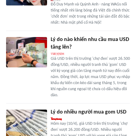
Đỗ Duy Mạnh và Quỳnh Anh - nàng WAGs nổi
tiếng nhất nhì làng bóng đá Việt đã chính thức
'chốt đơn' một trong những tài sản đắt đỏ bậc
nhất: Nhà mặt phố cổ Hà Nội!
Lý do nào khiến nhu cầu mua USD
tăng lên?
Giá USD trên thị trường 'chợ đen' vượt 26.500
đồng/USD, nhiều người tranh thủ 'gom' USD
với kỳ vọng giá còn tăng mạnh từ nay đến cuối
năm. Đồng thời, áp lực mua USD phục vụ nhập
khẩu dự kiến còn kéo dài sang tháng 5, trong
khi nguồn cung ngoại tệ chưa có dấu hiệu dồi
dào.
Lý do nhiều người mua gom USD
Hôm nay (10/4), giá USD trên thị trường 'chợ
đen' vượt 26.200 đồng/USD. Nhiều người
tranh thủ 'gom' USD với kỳ vọng giá còn tăng