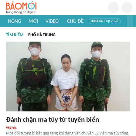
NÓNG
MỚI
VIDEO
CHỦ ĐỀ
#ASEAN Cup 2026
#Trí tuệ nhân tạo
#Mỹ - Iran
#Khám phá Việt Nam
TÌM KIẾM
PHỐ HÀ TRUNG
#Khám phá thế giới
Đánh chặn ma túy từ tuyến biển
Một đối tượng bị bắt quả tang khi đang vận chuyển 52 viên ma túy tổng