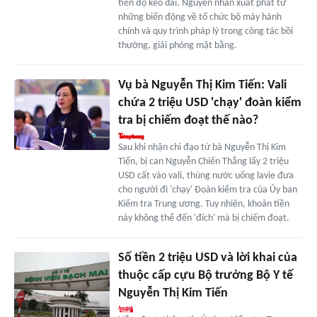
tiến độ kéo dài. Nguyên nhân xuất phát từ
những biến động về tổ chức bộ máy hành
chính và quy trình pháp lý trong công tác bồi
thường, giải phóng mặt bằng.
Vụ bà Nguyễn Thị Kim Tiến: Vali
chứa 2 triệu USD 'chạy' đoàn kiểm
tra bị chiếm đoạt thế nào?
Sau khi nhận chỉ đạo từ bà Nguyễn Thị Kim
Tiến, bị can Nguyễn Chiến Thắng lấy 2 triệu
USD cất vào vali, thùng nước uống lavie đưa
cho người đi 'chạy' Đoàn kiểm tra của Ủy ban
Kiểm tra Trung ương. Tuy nhiên, khoản tiền
này không thể đến 'đích' mà bị chiếm đoạt.
Số tiền 2 triệu USD và lời khai của
thuộc cấp cựu Bộ trưởng Bộ Y tế
Nguyễn Thị Kim Tiến