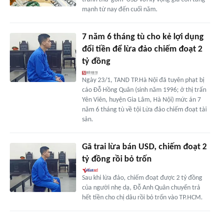
mạnh từ nay đến cuối năm.
7 năm 6 tháng tù cho kẻ lợi dụng
đổi tiền để lừa đảo chiếm đoạt 2
tỷ đồng
Ngày 23/1, TAND TP.Hà Nội đã tuyên phạt bị
cáo Đỗ Hồng Quân (sinh năm 1996; ở thị trấn
Yên Viên, huyện Gia Lâm, Hà Nội) mức án 7
năm 6 tháng tù về tội Lừa đảo chiếm đoạt tài
sản.
Gã trai lừa bán USD, chiếm đoạt 2
tỷ đồng rồi bỏ trốn
Sau khi lừa đảo, chiếm đoạt được 2 tỷ đồng
của người nhẹ dạ, Đỗ Anh Quân chuyển trả
hết tiền cho chị dâu rồi bỏ trốn vào TP.HCM.