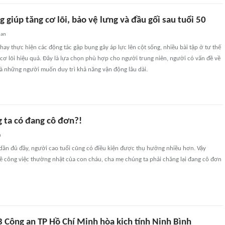
g giúp tăng cơ lõi, bảo vệ lưng và đầu gối sau tuổi 50
uan
ay thực hiện các động tác gập bụng gây áp lực lên cột sống, nhiều bài tập ở tư thế
cơ lõi hiệu quả. Đây là lựa chọn phù hợp cho người trung niên, người có vấn đề về
và những người muốn duy trì khả năng vận động lâu dài.
 ta có đang cô đơn?!
n
 dần đủ đầy, người cao tuổi cũng có điều kiện được thụ hưởng nhiều hơn. Vậy
ề công việc thường nhật của con cháu, cha mẹ chúng ta phải chăng lại đang cô đơn
B Công an TP Hồ Chí Minh hòa kịch tính Ninh Bình