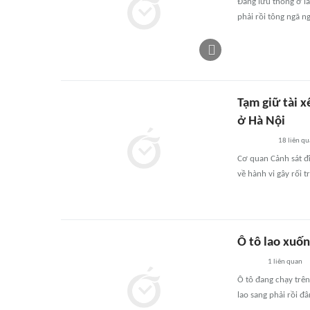
Đang lưu thông ở là
phải rồi tông ngã n
Tạm giữ tài 
ở Hà Nội
18
liên qu
Cơ quan Cảnh sát đ
về hành vi gây rối t
Ô tô lao xuố
1
liên quan
Ô tô đang chạy trê
lao sang phải rồi 