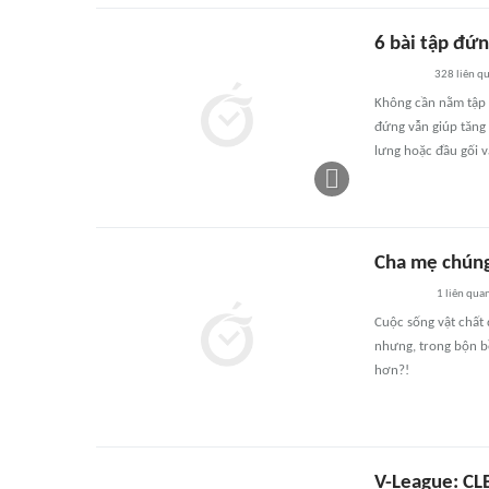
6 bài tập đứn
328
liên q
Không cần nằm tập h
đứng vẫn giúp tăng 
lưng hoặc đầu gối 
Cha mẹ chúng
1
liên qua
Cuộc sống vật chất
nhưng, trong bộn b
hơn?!
V-League: CL