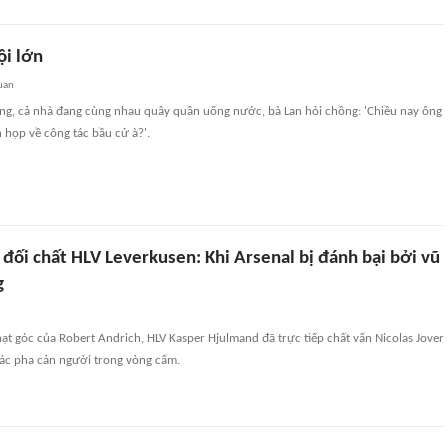
ội lớn
uan
ng, cả nhà đang cùng nhau quây quần uống nước, bà Lan hỏi chồng: 'Chiều nay ông
 họp về công tác bầu cử à?'.
 đối chất HLV Leverkusen: Khi Arsenal bị đánh bại bởi vũ
g
ạt góc của Robert Andrich, HLV Kasper Hjulmand đã trực tiếp chất vấn Nicolas Jover
các pha cản người trong vòng cấm.