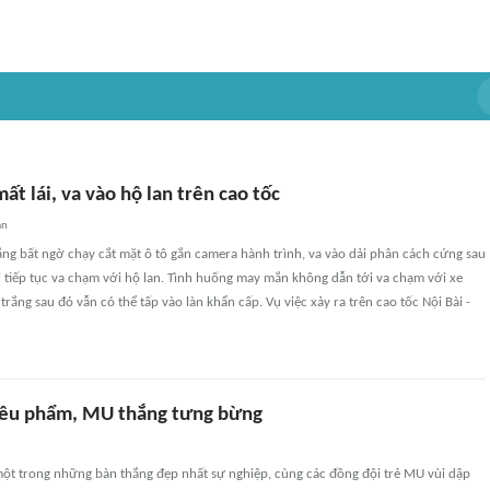
mất lái, va vào hộ lan trên cao tốc
an
ng bất ngờ chạy cắt mặt ô tô gắn camera hành trình, va vào dải phân cách cứng sau
i tiếp tục va chạm với hộ lan. Tình huống may mắn không dẫn tới va chạm với xe
 trắng sau đó vẫn có thể tấp vào làn khẩn cấp. Vụ việc xảy ra trên cao tốc Nội Bài -
siêu phẩm, MU thắng tưng bừng
một trong những bàn thắng đẹp nhất sự nghiệp, cùng các đồng đội trẻ MU vùi dập