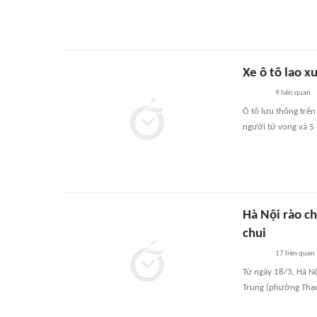
Xe ô tô lao 
9
liên quan
Ô tô lưu thông trê
người tử vong và 5
Hà Nội rào c
chui
17
liên quan
Từ ngày 18/3, Hà Nộ
Trung (phường Thạc