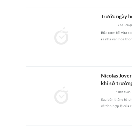
Trước ngày h
246
liên q
Bữa cơm tối vừa xo
ra nhà văn hóa thôn
Nicolas Jover
khí sở trườn
4
liên quan
Sau bàn thắng từ ph
về tính hợp lệ của 