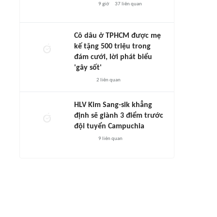
9 giờ
37
liên quan
Cô dâu ở TPHCM được mẹ
kế tặng 500 triệu trong
đám cưới, lời phát biểu
'gây sốt'
2
liên quan
HLV Kim Sang-sik khẳng
định sẽ giành 3 điểm trước
đội tuyển Campuchia
9
liên quan