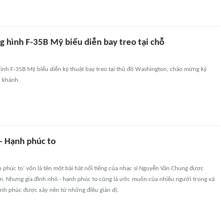
g hình F-35B Mỹ biểu diễn bay treo tại chỗ
ình F-35B Mỹ biểu diễn kỹ thuật bay treo tại thủ đô Washington, chào mừng kỷ
 khánh.
- Hạnh phúc to
h phúc to' vốn là tên một bài hát nổi tiếng của nhạc sĩ Nguyễn Văn Chung được
ến. Nhưng gia đình nhỏ - hạnh phúc to cũng là ước muốn của nhiều người trong xã
ạnh phúc được xây nên từ những điều giản dị.