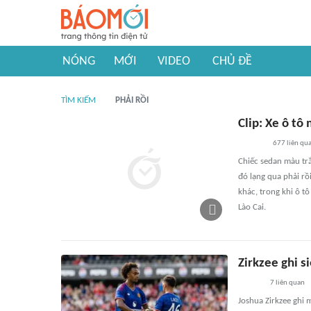
NÓNG
MỚI
VIDEO
CHỦ ĐỀ
TÌM KIẾM
PHẢI RỒI
Clip: Xe ô tô 
677
liên qu
Chiếc sedan màu trắ
đó lạng qua phải rồ
khác, trong khi ô tô
Lào Cai.
Zirkzee ghi 
7
liên quan
Joshua Zirkzee ghi 