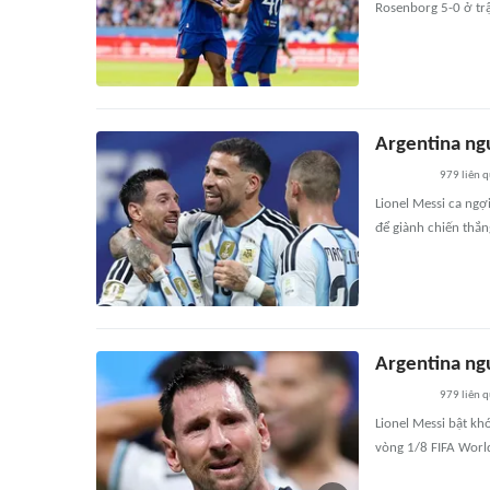
Rosenborg 5-0 ở trậ
Argentina ng
979
liên 
Lionel Messi ca ngợ
để giành chiến thắn
Argentina ng
979
liên 
Lionel Messi bật kh
vòng 1/8 FIFA Worl