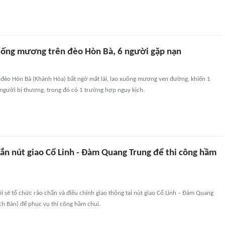
xuống mương trên đèo Hòn Bà, 6 người gặp nạn
n đèo Hòn Bà (Khánh Hòa) bất ngờ mất lái, lao xuống mương ven đường, khiến 1
 người bị thương, trong đó có 1 trường hợp nguy kịch.
hắn nút giao Cổ Linh - Đàm Quang Trung để thi công hầm
i sẽ tổ chức rào chắn và điều chỉnh giao thông tại nút giao Cổ Linh – Đàm Quang
h Bàn) để phục vụ thi công hầm chui.