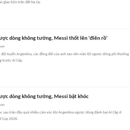
n giao hữu trên đất Na Uy.
ược dòng không tưởng, Messi thốt lên 'điên rồ'
quan
i đội tuyển Argentina, các đồng đội của anh tạo nên màn lội ngược dòng phi thường
g trước Ai Cập.
ược dòng không tưởng, Messi bật khóc
quan
óc sau trận đấu quá nhiều cảm xúc khi Argentina ngược dòng đánh bại Ai Cập ở
d Cup 2026.