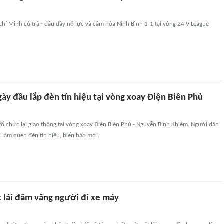
hí Minh có trận đấu đầy nỗ lực và cầm hòa Ninh Bình 1-1 tại vòng 24 V-League
ày đầu lắp đèn tín hiệu tại vòng xoay Điện Biên Phủ
ổ chức lại giao thông tại vòng xoay Điện Biên Phủ - Nguyễn Bỉnh Khiêm. Người dân
 làm quen đèn tín hiệu, biển báo mới.
t lái đâm văng người đi xe máy