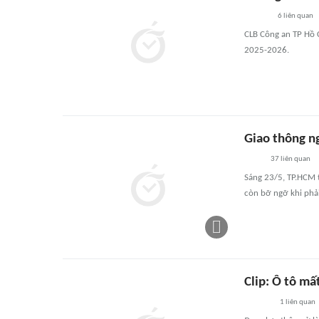
6
liên quan
CLB Công an TP Hồ C
2025-2026.
Giao thông ng
37
liên quan
Sáng 23/5, TP.HCM t
còn bỡ ngỡ khi phải
Clip: Ô tô mấ
1
liên quan