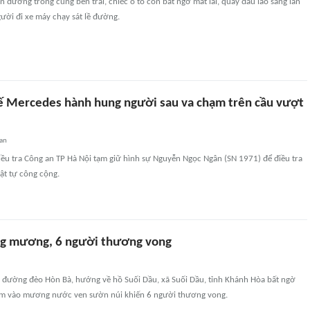
n đường trong cùng bên trái, chiếc ô tô con bất ngờ mất lái, quay đầu lao sang làn
gười đi xe máy chạy sát lề đường.
xế Mercedes hành hung người sau va chạm trên cầu vượt
an
iều tra Công an TP Hà Nội tạm giữ hình sự Nguyễn Ngọc Ngân (SN 1971) để điều tra
rật tự công cộng.
ng mương, 6 người thương vong
n đường đèo Hòn Bà, hướng về hồ Suối Dầu, xã Suối Dầu, tỉnh Khánh Hòa bất ngờ
đâm vào mương nước ven sườn núi khiến 6 người thương vong.