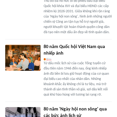
Thủ đô đã nô nức đi bỏ phiếu bầu đại biểu
Quốc hội khóa XVI và đại biểu HĐND các cấp
nhiệm kỳ 2026-2031. Giữa không khí rộn ràng
của 'Ngày hội non sông', hình ảnh những người
chiến sỹ Công an tận tụy hỗ trợ người già,
người khuyết tật hoàn thành quyền công dân
đã tạo nên một dấu ấn đẹp về tình quân dân.
80 năm Quốc hội Việt Nam qua
nhiếp ảnh
Từ dấu mốc lịch sử của cuộc Tổng tuyển cử
đầu tiên năm 1946 đến nay, ống kính nhiếp
ảnh đã bền bỉ lưu giữ hoạt động của cơ quan
đại biểu cao nhất của nhân dân. Những
khoảnh khắc ấy không chỉ là tư liệu, mà trở
thành di sản tinh thần vô giá, sợi dây kết nối
quá khứ hào hùng với tương lai rạng rỡ.
80 năm 'Ngày hội non sông' qua
các bức ảnh lịch sử