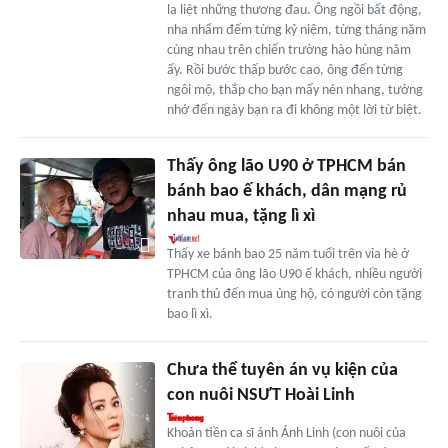
la liệt những thương đau. Ông ngồi bất động,
nha nhẩm đếm từng kỷ niệm, từng tháng năm
cùng nhau trên chiến trường hào hùng năm
ấy. Rồi bước thấp bước cao, ông đến từng
ngôi mộ, thắp cho bạn mấy nén nhang, tưởng
nhớ đến ngày bạn ra đi không một lời từ biệt.
Thấy ông lão U90 ở TPHCM bán
bánh bao ế khách, dân mạng rủ
nhau mua, tặng lì xì
Thấy xe bánh bao 25 năm tuổi trên vỉa hè ở
TPHCM của ông lão U90 ế khách, nhiều người
tranh thủ đến mua ủng hộ, có người còn tặng
bao lì xì.
Chưa thể tuyên án vụ kiện của
con nuôi NSƯT Hoài Linh
Khoản tiền ca sĩ ánh Ánh Linh (con nuôi của