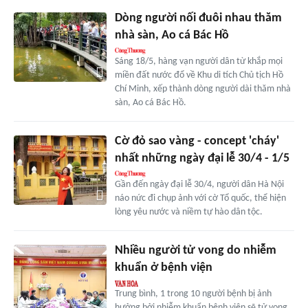
Dòng người nối đuôi nhau thăm
nhà sàn, Ao cá Bác Hồ
Sáng 18/5, hàng vạn người dân từ khắp mọi
miền đất nước đổ về Khu di tích Chủ tịch Hồ
Chí Minh, xếp thành dòng người dài thăm nhà
sàn, Ao cá Bác Hồ.
Cờ đỏ sao vàng - concept 'cháy'
nhất những ngày đại lễ 30/4 - 1/5
Gần đến ngày đại lễ 30/4, người dân Hà Nội
náo nức đi chụp ảnh với cờ Tổ quốc, thể hiện
lòng yêu nước và niềm tự hào dân tộc.
Nhiều người tử vong do nhiễm
khuẩn ở bệnh viện
Trung bình, 1 trong 10 người bệnh bị ảnh
hưởng bởi nhiễm khuẩn bệnh viện sẽ tử vong.