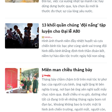
Đôi lúc, việc cúi xuống nhặt lại mảnh rác hay
dửng dưng bước qua, lựa chọn ấy mới là
thước đo thực sự của lòng yêu nước.
13 khối quần chúng 'đội nắng' tập
luyện cho Đại lễ A80
Hình ảnh thanh niên đầy nhiệt huyết và cựu
chiến binh tóc bạc phơ cùng sánh vai trong đội
hình diễu binh khẳng định tinh thần đoàn kết,
niềm tự hào dân tộc trước ngày hội non sông.
Miên man chiều tháng bảy
Tháng bảy chầm chậm trôi trên mái tóc lơ phơ
bạc của người cựu binh, ông ngồi lặng lẽ bên
nghĩa trang, nơi bạn bè ông yên nghỉ suốt mấy
chục năm qua. Buổi chiều vi vu gió, dường như
tất cả đang trôi về những tháng ngày bom rơi
đạn lạc, khoảng không bao la trước mặt là
hình ảnh chiến trường, người mất, người còn,