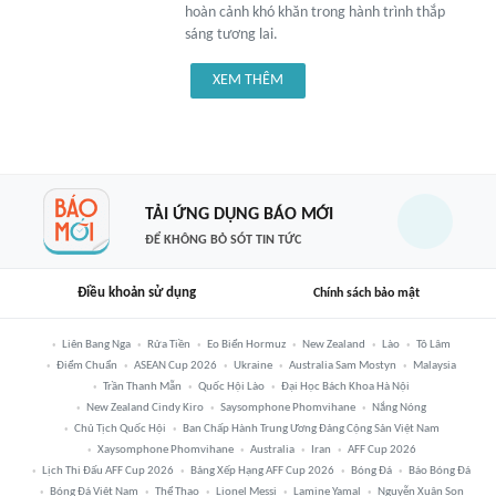
hoàn cảnh khó khăn trong hành trình thắp
sáng tương lai.
XEM THÊM
TẢI ỨNG DỤNG BÁO MỚI
ĐỂ KHÔNG BỎ SÓT TIN TỨC
Điều khoản sử dụng
Chính sách bảo mật
Liên Bang Nga
Rửa Tiền
Eo Biển Hormuz
New Zealand
Lào
Tô Lâm
Điểm Chuẩn
ASEAN Cup 2026
Ukraine
Australia Sam Mostyn
Malaysia
Trần Thanh Mẫn
Quốc Hội Lào
Đại Học Bách Khoa Hà Nội
New Zealand Cindy Kiro
Saysomphone Phomvihane
Nắng Nóng
Chủ Tịch Quốc Hội
Ban Chấp Hành Trung Ương Đảng Cộng Sản Việt Nam
Xaysomphone Phomvihane
Australia
Iran
AFF Cup 2026
Lịch Thi Đấu AFF Cup 2026
Bảng Xếp Hạng AFF Cup 2026
Bóng Đá
Báo Bóng Đá
Bóng Đá Việt Nam
Thể Thao
Lionel Messi
Lamine Yamal
Nguyễn Xuân Son