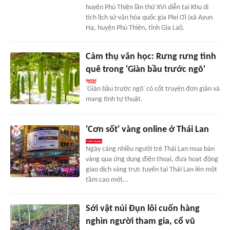
huyện Phú Thiện lần thứ XVI diễn tại Khu di
tích lịch sử-văn hóa quốc gia Plei Ơi (xã Ayun
Hạ, huyện Phú Thiện, tỉnh Gia Lai).
Cảm thụ văn học: Rưng rưng tình
quê trong 'Giàn bầu trước ngõ'
'Giàn bầu trước ngõ' có cốt truyện đơn giản và
mang tính tự thuật.
'Cơn sốt' vàng online ở Thái Lan
Ngày càng nhiều người trẻ Thái Lan mua bán
vàng qua ứng dụng điện thoại, đưa hoạt động
giao dịch vàng trực tuyến tại Thái Lan lên một
tầm cao mới...
Sới vật núi Đụn lôi cuốn hàng
nghìn người tham gia, cổ vũ