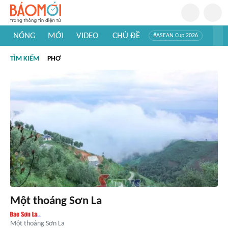
NÓNG
MỚI
VIDEO
CHỦ ĐỀ
#ASEAN Cup 2026
#Trí tuệ nhân tạo
#Mỹ - Iran
#Khám phá Việt Nam
TÌM KIẾM
PHƠ
#Khám phá thế giới
Một thoáng Sơn La
Một thoáng Sơn La