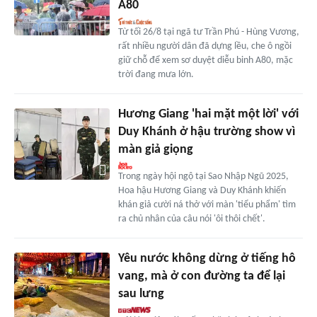
A80
Từ tối 26/8 tại ngã tư Trần Phú - Hùng Vương,
rất nhiều người dân đã dựng lều, che ô ngồi
giữ chỗ để xem sơ duyệt diễu binh A80, mặc
trời đang mưa lớn.
Hương Giang 'hai mặt một lời' với
Duy Khánh ở hậu trường show vì
màn giả giọng
Trong ngày hội ngộ tại Sao Nhập Ngũ 2025,
Hoa hậu Hương Giang và Duy Khánh khiến
khán giả cười ná thở với màn 'tiểu phẩm' tìm
ra chủ nhân của câu nói 'ôi thôi chết'.
Yêu nước không dừng ở tiếng hô
vang, mà ở con đường ta để lại
sau lưng