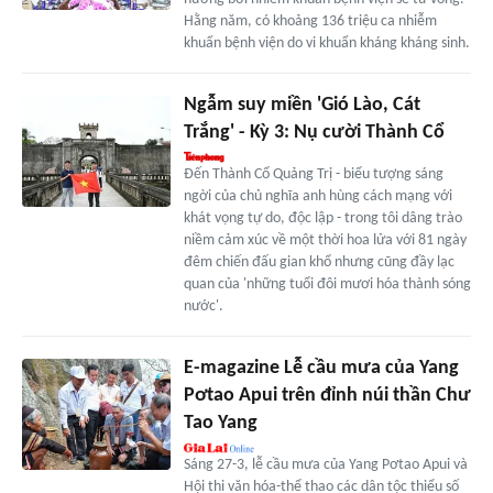
Hằng năm, có khoảng 136 triệu ca nhiễm
khuẩn bệnh viện do vi khuẩn kháng kháng sinh.
Ngẫm suy miền 'Gió Lào, Cát
Trắng' - Kỳ 3: Nụ cười Thành Cổ
Đến Thành Cổ Quảng Trị - biểu tượng sáng
ngời của chủ nghĩa anh hùng cách mạng với
khát vọng tự do, độc lập - trong tôi dâng trào
niềm cảm xúc về một thời hoa lửa với 81 ngày
đêm chiến đấu gian khổ nhưng cũng đầy lạc
quan của 'những tuổi đôi mươi hóa thành sóng
nước'.
E-magazine Lễ cầu mưa của Yang
Pơtao Apui trên đỉnh núi thần Chư
Tao Yang
Sáng 27-3, lễ cầu mưa của Yang Pơtao Apui và
Hội thi văn hóa-thể thao các dân tộc thiểu số