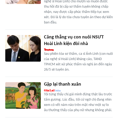
nghệ sĩ Hoài Linh) cho mượn và muốn được
thu hồi đã bị cấp sơ thẩm tuyên không chấp
nhận, nay được cấp phúc thẩm tiếp tục xem
xét. Đó là lý do tòa chưa tuyên án theo dự kiến
ban đầu.
Căng thẳng vụ con nuôi NSƯT
Hoài Linh kiện đòi nhà
Sau phiên tòa sơ thẩm, ca sĩ Ánh Linh (con nuôi
của nghệ sĩ Hoài Linh) kháng cáo, TAND
TPHCM xét xử phúc thẩm và nghị án đến ngày
26/5 sẽ tuyên án.
Gặp lại thanh xuân
Tôi từng thấy chị gái mình đứng thật lâu trước
tấm gương. Lúc đầu, tôi cứ ngỡ chị đang nhìn
xem có vết nám nào trên mặt như một sự lo
âu thường thấy của phụ nữ nhưng không phải.