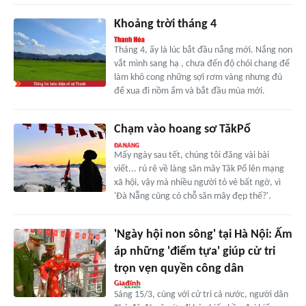
Khoảng trời tháng 4
Tháng 4, ấy là lúc bắt đầu nắng mới. Nắng non
vắt mình sang hạ , chưa đến độ chói chang để
làm khô cong những sợi rơm vàng nhưng đủ
để xua đi nồm ẩm và bắt đầu mùa mới.
Chạm vào hoang sơ TăkPổ
Mấy ngày sau tết, chúng tôi đăng vài bài
viết... rủ rê về làng săn mây Tăk Pổ lên mạng
xã hội, vậy mà nhiều người tỏ vẻ bất ngờ, vì
'Đà Nẵng cũng có chỗ săn mây đẹp thế?'.
'Ngày hội non sông' tại Hà Nội: Ấm
áp những 'điểm tựa' giúp cử tri
trọn vẹn quyền công dân
Sáng 15/3, cùng với cử tri cả nước, người dân