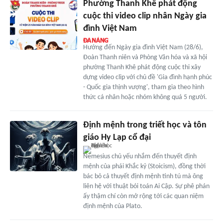
Phường Thanh Khê phát động
cuộc thi video clip nhân Ngày gia
đình Việt Nam
Hướng đến Ngày gia đình Việt Nam (28/6),
Đoàn Thanh niên và Phòng Văn hóa và xã hội
phường Thanh Khê phát động cuộc thi xây
dựng video clip với chủ đề 'Gia đình hạnh phúc
- Quốc gia thịnh vượng', tham gia theo hình
thức cá nhân hoặc nhóm không quá 5 người.
Định mệnh trong triết học và tôn
giáo Hy Lạp cổ đại
Nemesius chủ yếu nhắm đến thuyết định
mệnh của phái Khắc kỷ (Stoicism), đồng thời
bác bỏ cả thuyết định mệnh tinh tú mà ông
liên hệ với thuật bói toán Ai Cập. Sự phê phán
ấy thậm chí còn mở rộng tới các quan niệm
định mệnh của Plato.