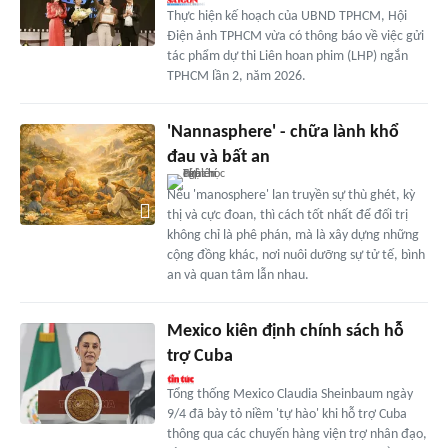
Thực hiện kế hoạch của UBND TPHCM, Hội
Điện ảnh TPHCM vừa có thông báo về việc gửi
tác phẩm dự thi Liên hoan phim (LHP) ngắn
TPHCM lần 2, năm 2026.
'Nannasphere' - chữa lành khổ
đau và bất an
Nếu 'manosphere' lan truyền sự thù ghét, kỳ
thị và cực đoan, thì cách tốt nhất để đối trị
không chỉ là phê phán, mà là xây dựng những
cộng đồng khác, nơi nuôi dưỡng sự tử tế, bình
an và quan tâm lẫn nhau.
Mexico kiên định chính sách hỗ
trợ Cuba
Tổng thống Mexico Claudia Sheinbaum ngày
9/4 đã bày tỏ niềm 'tự hào' khi hỗ trợ Cuba
thông qua các chuyến hàng viện trợ nhân đạo,