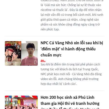
tobacco Day). Năm 2026, chủ đề được đưa ra
là 'Giải mã sức hút: Chống lại sự lệ thuộc vào
nicotine và thuốc lá'. Đây là dịp để nhìn nhận
lại một vấn đề cũ trong bối cảnh mới, khi ranh
giới giữa thói quen cá nhân, công nghệ sản
phẩm và sức khỏe cộng đồng ngày càng trở
nên phức tạp.
NPC Cá Vàng Nhỏ xin lỗi sau khi bị
'điểm mặt' vì hành động thiếu
chuẩn mực
Sau khi bị điểm tên trong bài phê phán cách
tương tác với khách du lịch tại Trung Quốc,
NPC phát kẹo mới nổi - Cá Vàng Nhỏ đã đăng
video xin lỗi. Anh chàng không phải trường
hợp duy nhất bị 'cảnh cáo'.
Hơn 200 học sinh xã Phú Linh
tham gia Hội thi vẽ tranh hưởng