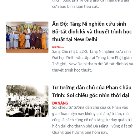
trích, buộc phải khóa trang cá nhân để tránh
cơn bão bình luận tiêu cực.
Ấn Độ: Tăng Ni nghiên cứu sinh
Bố-tát định kỳ và thuyết trình học
thuật tại New Delhi
Sáng Chủ nhật, 22-3, Tăng Ni nghiên cứu sinh
Đại học Delhi vân tập tại Trung tâm Phật giáo
Thế giới, New Delhi tham dự Bố-tát định kỳ và
thuyết trình học thuật.
Tư tưởng dân chủ của Phan Châu
Trinh: Soi chiếu góc nhìn thời đại
Soi chiếu tư tưởng dân chủ của cụ Phan vào
giai đoạn hiện nay không chỉ là sự tri ân, mà
cũng là cách củng cố nền tảng tư duy quản trị
hiện đại cho thành phố Đà Nẵng - vùng đất xứ
Quảng quê hương ông hôm nay.