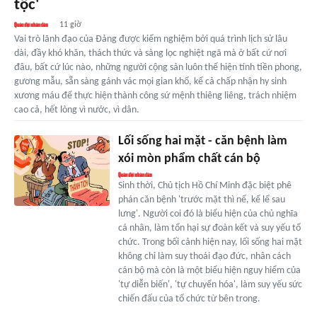
tộc'
11 giờ
Vai trò lãnh đạo của Đảng được kiểm nghiệm bởi quá trình lịch sử lâu
dài, đầy khó khăn, thách thức và sàng lọc nghiệt ngã mà ở bất cứ nơi
đâu, bất cứ lúc nào, những người cộng sản luôn thể hiện tính tiền phong,
gương mẫu, sẵn sàng gánh vác mọi gian khổ, kể cả chấp nhận hy sinh
xương máu để thực hiện thành công sứ mệnh thiêng liêng, trách nhiệm
cao cả, hết lòng vì nước, vì dân.
Lối sống hai mặt - căn bệnh làm
xói mòn phẩm chất cán bộ
Sinh thời, Chủ tịch Hồ Chí Minh đặc biệt phê
phán căn bệnh 'trước mặt thì nể, kể lể sau
lưng'. Người coi đó là biểu hiện của chủ nghĩa
cá nhân, làm tổn hại sự đoàn kết và suy yếu tổ
chức. Trong bối cảnh hiện nay, lối sống hai mặt
không chỉ làm suy thoái đạo đức, nhân cách
cán bộ mà còn là một biểu hiện nguy hiểm của
'tự diễn biến', 'tự chuyển hóa', làm suy yếu sức
chiến đấu của tổ chức từ bên trong.