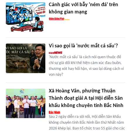
Cảnh giác với bẫy 'ném đá' trên
không gian mạng
Vì sao gọi là 'nước mắt cá sấu'?
'Nước mắt cá sấu' là cách nói quen thuộc để
chỉ sự giả dối khi thể hiện cảm xúc đau buồn,
thương xót hay hối hận, vì sao lại dùng cách ví
von này?
Xã Hoàng Vân, phường Thuận
Thành đoạt giải A tại Hội diễn Sân
khấu không chuyên tỉnh Bắc Ninh
Sau 2 ngày diễn ra sôi nổi, Hội diễn Sân khấu
không chuyên tỉnh Bắc Ninh lần thứ Nhất năm
2026 khép lại. Ban tổ chức trao 55 giải cho các