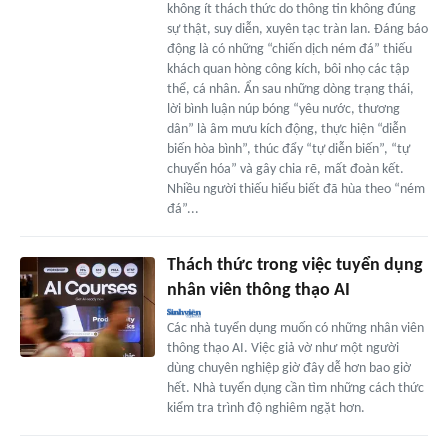
không ít thách thức do thông tin không đúng
sự thật, suy diễn, xuyên tạc tràn lan. Đáng báo
động là có những “chiến dịch ném đá” thiếu
khách quan hòng công kích, bôi nhọ các tập
thể, cá nhân. Ẩn sau những dòng trạng thái,
lời bình luận núp bóng “yêu nước, thương
dân” là âm mưu kích động, thực hiện “diễn
biến hòa bình”, thúc đẩy “tự diễn biến”, “tự
chuyển hóa” và gây chia rẽ, mất đoàn kết.
Nhiều người thiếu hiểu biết đã hùa theo “ném
đá”...
Thách thức trong việc tuyển dụng
nhân viên thông thạo AI
Các nhà tuyển dụng muốn có những nhân viên
thông thạo AI. Việc giả vờ như một người
dùng chuyên nghiệp giờ đây dễ hơn bao giờ
hết. Nhà tuyển dụng cần tìm những cách thức
kiểm tra trình độ nghiêm ngặt hơn.