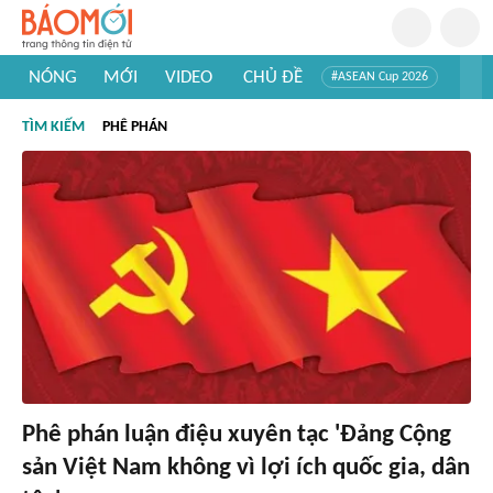
NÓNG
MỚI
VIDEO
CHỦ ĐỀ
#ASEAN Cup 2026
#Tuyển sinh đại học 2026
#Trí tuệ nhân tạo
#Mỹ - Iran
TÌM KIẾM
PHÊ PHÁN
#Khám phá Việt Nam
#Khám phá thế giới
Phê phán luận điệu xuyên tạc 'Đảng Cộng
sản Việt Nam không vì lợi ích quốc gia, dân