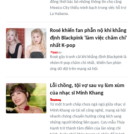
đồng thời bác bỏ những thông tin cho rằng
Mexico City thiếu minh bạch trong việc hỗ trợ
La Habana.
Rosé khiến fan phẫn nộ khi khẳng
định Blackpink 'làm việc chăm chỉ'
nhất K-pop
Rosé gây tranh cãi khi khẳng định Blackpink là
nhóm K-pop chăm chỉ nhất, khiến fan phản
ứng dữ dội trên mạng xã hội.
Lỗi chồng, tội vợ sau vụ lùm xùm
của nhạc sĩ Minh Khang
Từ một tranh chấp chưa ngã ngũ giữa nhạc sĩ
Minh Khang và tài xế công nghệ, mạng xã hội
nhanh chóng chuyển hướng công kích sang
những người không liên quan. Cựu mẫu Thúy
Hạnh trở thành tâm điểm của làn sóng chỉ