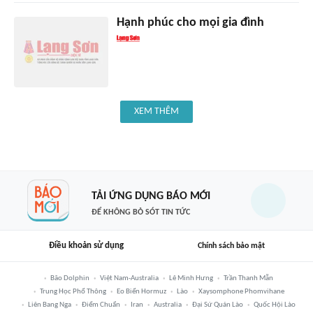
Hạnh phúc cho mọi gia đình
XEM THÊM
TẢI ỨNG DỤNG BÁO MỚI
ĐỂ KHÔNG BỎ SÓT TIN TỨC
Điều khoản sử dụng
Chính sách bảo mật
Bão Dolphin
Việt Nam-Australia
Lê Minh Hưng
Trần Thanh Mẫn
Trung Học Phổ Thông
Eo Biển Hormuz
Lào
Xaysomphone Phomvihane
Liên Bang Nga
Điểm Chuẩn
Iran
Australia
Đại Sứ Quán Lào
Quốc Hội Lào