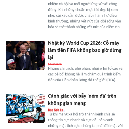
nhiệm xã hội và mỗi người ứng xử với cộng
đồng. Khi những chuẩn mực tốt đẹp bị xem
nhẹ, cái xấu dần được chấp nhận như điều
bình thường, những vết nứt của đời sống văn
hóa sẽ trở thành những vết nứt của niềm tin.
Nhật ký World Cup 2026: Cỗ máy
làm tiền FIFA không bao giờ dừng
lại
Những chỉ trích, phê phán, những lời tố cáo và
các bê bối không hề làm chậm quá trình kiếm
tiền của Liên đoàn Bóng đá thế giới (FIFA).
Cảnh giác với bẫy 'ném đá' trên
không gian mạng
Từ khi mạng xã hội trở thành kênh chia sẻ
thông tin cực nhanh và cực dễ, bên cạnh
những mặt tích cực, chúng ta phải đối mặt với