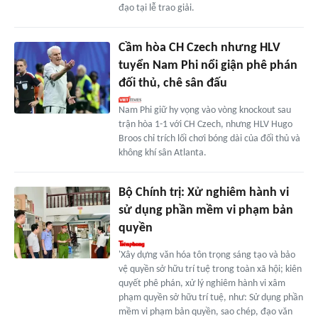
đạo tại lễ trao giải.
Cầm hòa CH Czech nhưng HLV
tuyển Nam Phi nổi giận phê phán
đối thủ, chê sân đấu
Nam Phi giữ hy vọng vào vòng knockout sau
trận hòa 1-1 với CH Czech, nhưng HLV Hugo
Broos chỉ trích lối chơi bóng dài của đối thủ và
không khí sân Atlanta.
Bộ Chính trị: Xử nghiêm hành vi
sử dụng phần mềm vi phạm bản
quyền
'Xây dựng văn hóa tôn trọng sáng tạo và bảo
vệ quyền sở hữu trí tuệ trong toàn xã hội; kiên
quyết phê phán, xử lý nghiêm hành vi xâm
phạm quyền sở hữu trí tuệ, như: Sử dụng phần
mềm vi phạm bản quyền, sao chép, đạo văn