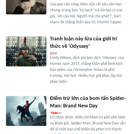
của giai cấp công nhân vốn rất yêu văn học;
nhưng trong bản 'tự bạch' trả lời hai cô con
gái, với câu hỏi 'Người mà cha ghét?', Karl
Marx đã thẳng thắn bày tỏ: Martin Tupper.
Tranh luận nảy lửa của giới trí
thức về 'Odyssey'
Emily Wilson, dịch giả bản dịch 'Odyssey' của
Homer năm 2017, thẳng thắn phê bình kịch
bản phim của Christopher Nolan là phô
trương, hời hợt. Nhiều học giả khác lập tức
phản biện.
Điểm trừ lớn của bom tấn Spider-
Man: Brand New Day
Dù nhận được nhiều lời khen từ giới phê bình
và khán giả, Spider-Man: Brand New Day vẫn
để lộ một hạn chế khiến bộ phim trở thành