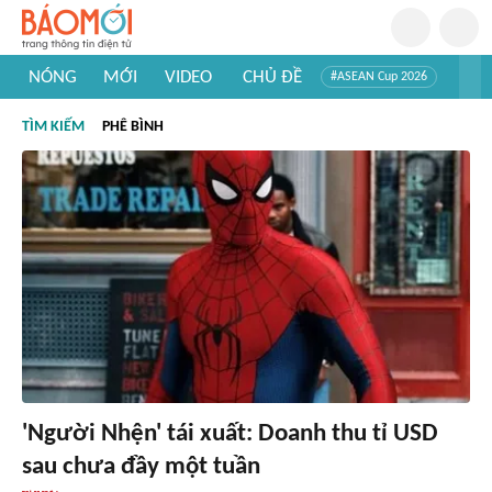
NÓNG
MỚI
VIDEO
CHỦ ĐỀ
#ASEAN Cup 2026
#Trí tuệ nhân tạo
#Mỹ - Iran
#Khám phá Việt Nam
TÌM KIẾM
PHÊ BÌNH
#Khám phá thế giới
'Người Nhện' tái xuất: Doanh thu tỉ USD
sau chưa đầy một tuần