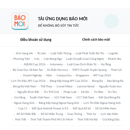
TẢI ỨNG DỤNG BÁO MỚI
ĐỂ KHÔNG BỎ SÓT TIN TỨC
Điều khoản sử dụng
Chính sách bảo mật
Kim Sang-Sik
Tô Lâm
Luật Viễn Thông
Luật Phát Triển Đô Thị
Logistic
Phương Tiện
Iran
Liên Bang Nga
Luật Chuyển Giao Công Nghệ
Khánh Sky
ASEAN Cup 2026
Indonesia
Luật Giao Dịch Điện Tử
Hạ Tầng
Bộ Giáo Dục Và Đào Tạo
Eo Biển Hormuz
THPT Chuyên Tuyên Quang
Tháo Gỡ
Doanh Nghiệp
Năm
Campuchia
Singapore
AFF Cup 2026
Lịch Thi Đấu AFF Cup 2026
Bảng Xếp Hạng AFF Cup 2026
Bóng Đá
Báo Bóng Đá
Bóng Đá Việt Nam
Thể Thao
Lionel Messi
Lamine Yamal
Nguyễn Xuân Son
Nguyễn Đình Bắc
Tin Thế Giới
Pháp Luật
Xã Hội
Tin Bão
Tin Tức
Giá Vàng
Tuyển Việt Nam
U23 Việt Nam
U17 Việt Nam
Kết Quả Bóng Đá
Ngoại Hạng Anh
Bảng Xếp Hạng Ngoại Hạng Anh
Lịch Thi Đấu Ngoại Hạng Anh
Cúp C1
Kết Quả Vietlott Power 6/55
Kết Quả Xổ Số
Xổ Số Miền Nam
Xổ Số Miền Bắc
Xổ Số Miền Trung
Giao Thông
Thời Sự
Lịch Vạn Niên
Thời Tiết
Thời Tiết Thành Phố Hồ Chí Minh
Thời Tiết Hà Nội
Giá Xăng Dầu