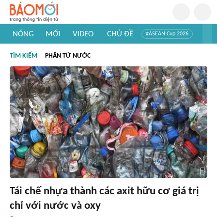
NÓNG
MỚI
VIDEO
CHỦ ĐỀ
#ASEAN Cup 2026
#Trí tuệ nhân tạo
#Mỹ - Iran
#Khám phá Việt Nam
TÌM KIẾM
PHÂN TỬ NƯỚC
#Khám phá thế giới
Tái chế nhựa thành các axit hữu cơ giá trị
chỉ với nước và oxy