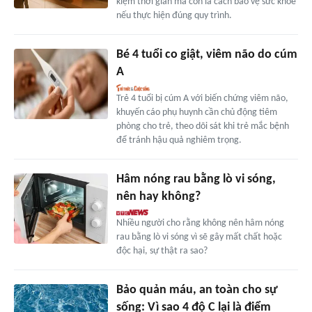
kiệm thời gian mà còn là cách bảo vệ sức khỏe
nếu thực hiện đúng quy trình.
Bé 4 tuổi co giật, viêm não do cúm
A
Trẻ 4 tuổi bị cúm A với biến chứng viêm não,
khuyến cáo phụ huynh cần chủ động tiêm
phòng cho trẻ, theo dõi sát khi trẻ mắc bệnh
để tránh hậu quả nghiêm trọng.
Hâm nóng rau bằng lò vi sóng,
nên hay không?
Nhiều người cho rằng không nên hâm nóng
rau bằng lò vi sóng vì sẽ gây mất chất hoặc
độc hại, sự thật ra sao?
Bảo quản máu, an toàn cho sự
sống: Vì sao 4 độ C lại là điểm