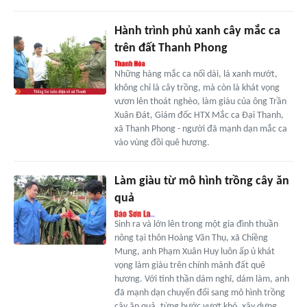
Hành trình phủ xanh cây mắc ca
trên đất Thanh Phong
Những hàng mắc ca nối dài, lá xanh mướt,
không chỉ là cây trồng, mà còn là khát vọng
vươn lên thoát nghèo, làm giàu của ông Trần
Xuân Đát, Giám đốc HTX Mắc ca Đại Thanh,
xã Thanh Phong - người đã mạnh dạn mắc ca
vào vùng đồi quê hương.
Làm giàu từ mô hình trồng cây ăn
quả
Sinh ra và lớn lên trong một gia đình thuần
nông tại thôn Hoàng Văn Thụ, xã Chiềng
Mung, anh Phạm Xuân Huy luôn ấp ủ khát
vọng làm giàu trên chính mảnh đất quê
hương. Với tinh thần dám nghĩ, dám làm, anh
đã mạnh dạn chuyển đổi sang mô hình trồng
cây ăn quả, từng bước vượt khó, xây dựng