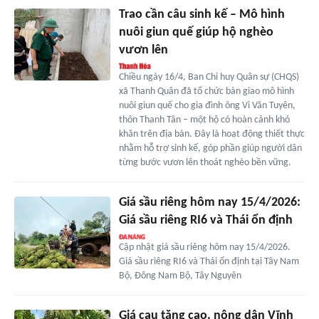
Trao cần câu sinh kế – Mô hình
nuôi giun quế giúp hộ nghèo
vươn lên
Chiều ngày 16/4, Ban Chỉ huy Quân sự (CHQS)
xã Thanh Quân đã tổ chức bàn giao mô hình
nuôi giun quế cho gia đình ông Vi Văn Tuyên,
thôn Thanh Tân – một hộ có hoàn cảnh khó
khăn trên địa bàn. Đây là hoạt động thiết thực
nhằm hỗ trợ sinh kế, góp phần giúp người dân
từng bước vươn lên thoát nghèo bền vững.
Giá sầu riêng hôm nay 15/4/2026:
Giá sầu riêng RI6 và Thái ổn định
Cập nhật giá sầu riêng hôm nay 15/4/2026.
Giá sầu riêng RI6 và Thái ổn định tại Tây Nam
Bộ, Đông Nam Bộ, Tây Nguyên
Giá cau tăng cao, nông dân Vĩnh