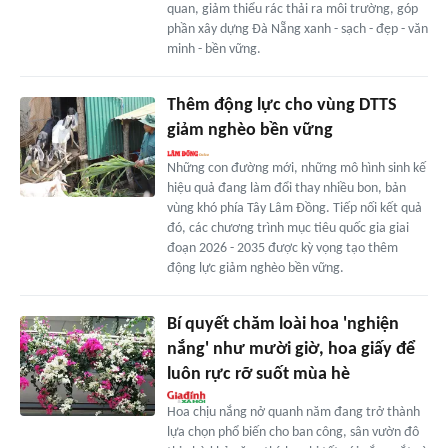
quan, giảm thiểu rác thải ra môi trường, góp
phần xây dựng Đà Nẵng xanh - sạch - đẹp - văn
minh - bền vững.
Thêm động lực cho vùng DTTS
giảm nghèo bền vững
Những con đường mới, những mô hình sinh kế
hiệu quả đang làm đổi thay nhiều bon, bản
vùng khó phía Tây Lâm Đồng. Tiếp nối kết quả
đó, các chương trình mục tiêu quốc gia giai
đoạn 2026 - 2035 được kỳ vọng tạo thêm
động lực giảm nghèo bền vững.
Bí quyết chăm loài hoa 'nghiện
nắng' như mười giờ, hoa giấy để
luôn rực rỡ suốt mùa hè
Hoa chịu nắng nở quanh năm đang trở thành
lựa chọn phổ biến cho ban công, sân vườn đô