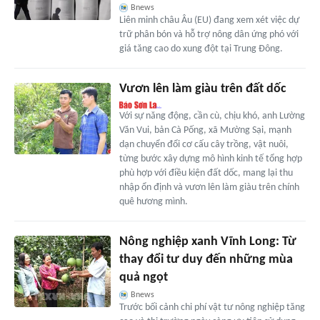
Bnews
Liên minh châu Âu (EU) đang xem xét việc dự
trữ phân bón và hỗ trợ nông dân ứng phó với
giá tăng cao do xung đột tại Trung Đông.
Vươn lên làm giàu trên đất dốc
Với sự năng động, cần cù, chịu khó, anh Lường
Văn Vui, bản Cà Pống, xã Mường Sại, mạnh
dạn chuyển đổi cơ cấu cây trồng, vật nuôi,
từng bước xây dựng mô hình kinh tế tổng hợp
phù hợp với điều kiện đất dốc, mang lại thu
nhập ổn định và vươn lên làm giàu trên chính
quê hương mình.
Nông nghiệp xanh Vĩnh Long: Từ
thay đổi tư duy đến những mùa
quả ngọt
Bnews
Trước bối cảnh chi phí vật tư nông nghiệp tăng