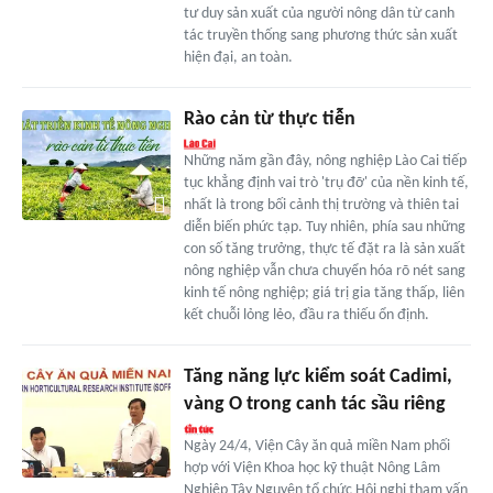
tư duy sản xuất của người nông dân từ canh
tác truyền thống sang phương thức sản xuất
hiện đại, an toàn.
Rào cản từ thực tiễn
Những năm gần đây, nông nghiệp Lào Cai tiếp
tục khẳng định vai trò 'trụ đỡ' của nền kinh tế,
nhất là trong bối cảnh thị trường và thiên tai
diễn biến phức tạp. Tuy nhiên, phía sau những
con số tăng trưởng, thực tế đặt ra là sản xuất
nông nghiệp vẫn chưa chuyển hóa rõ nét sang
kinh tế nông nghiệp; giá trị gia tăng thấp, liên
kết chuỗi lỏng lẻo, đầu ra thiếu ổn định.
Tăng năng lực kiểm soát Cadimi,
vàng O trong canh tác sầu riêng
Ngày 24/4, Viện Cây ăn quả miền Nam phối
hợp với Viện Khoa học kỹ thuật Nông Lâm
Nghiệp Tây Nguyên tổ chức Hội nghị tham vấn