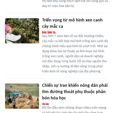
thị nhờ khả năng thích nghi tốt với nắng gắt và
duy trì màu hoa bền bỉ.
Triển vọng từ mô hình xen canh
cây mắc ca
Sau hơn 7 năm bén rễ tại đất Mường Chiên,
cây mắc ca kết hợp mô hình trồng xen canh đã
chứng minh hiệu quả kinh tế vượt trội. Nhờ áp
dụng khoa học kỹ thuật và linh hoạt mô hình
trồng xen canh, người dân và doanh nghiệp
nơi đây đang từng bước tối ưu hóa nguồn thu
nhập, mở ra hướng đi bền vững trong phát
triển kinh tế nông nghiệp của địa phương.
Chiến sự Iran khiến nông dân phải
tìm đường thoát phụ thuộc phân
bón hóa học
Khi lần đầu xem những đoạn video trên mạng
xã hội ghi lại cảnh tên lửa Mỹ tấn công Iran,