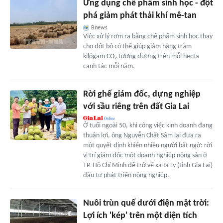
Ứng dụng chế phẩm sinh học - đột
phá giảm phát thải khí mê-tan
Bnews
Việc xử lý rơm rạ bằng chế phẩm sinh học thay
cho đốt bỏ có thể giúp giảm hàng trăm
kilôgam CO₂ tương đương trên mỗi hecta
canh tác mỗi năm.
Rời ghế giám đốc, dựng nghiệp
với sầu riêng trên đất Gia Lai
Ở tuổi ngoài 50, khi công việc kinh doanh đang
thuận lợi, ông Nguyễn Chất Sâm lại đưa ra
một quyết định khiến nhiều người bất ngờ: rời
vị trí giám đốc một doanh nghiệp nông sản ở
TP. Hồ Chí Minh để trở về xã Ia Ly (tỉnh Gia Lai)
đầu tư phát triển nông nghiệp.
Nuôi trùn quế dưới điện mặt trời:
Lợi ích 'kép' trên một diện tích