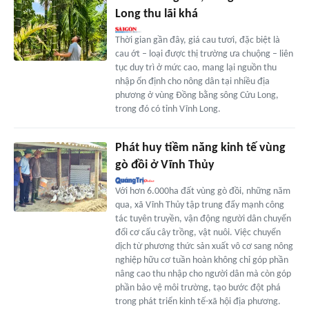
Long thu lãi khá
Thời gian gần đây, giá cau tươi, đặc biệt là
cau ớt – loại được thị trường ưa chuộng – liên
tục duy trì ở mức cao, mang lại nguồn thu
nhập ổn định cho nông dân tại nhiều địa
phương ở vùng Đồng bằng sông Cửu Long,
trong đó có tỉnh Vĩnh Long.
Phát huy tiềm năng kinh tế vùng
gò đồi ở Vĩnh Thủy
Với hơn 6.000ha đất vùng gò đồi, những năm
qua, xã Vĩnh Thủy tập trung đẩy mạnh công
tác tuyên truyền, vận động người dân chuyển
đổi cơ cấu cây trồng, vật nuôi. Việc chuyển
dịch từ phương thức sản xuất vô cơ sang nông
nghiệp hữu cơ tuần hoàn không chỉ góp phần
nâng cao thu nhập cho người dân mà còn góp
phần bảo vệ môi trường, tạo bước đột phá
trong phát triển kinh tế-xã hội địa phương.