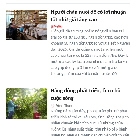
Người chăn nuôi dê có lợi nhuận
tốt nhờ giá tăng cao
Hiện giá dê thương phẩm nông dân bán tại
trại có giá từ 180-185 ngàn đồng/kg, cao hơn
khoảng 30 ngàn đồng/kg so với giá Tết Nguyên
đán 2026. Giá dê giống đang tăng lên mức
cao chưa từng có là 225 ngàn đồng/kg. Đây là
mức giá cao kỷ lục trong nhiều năm trở lại và
cao gấp đôi, gấp 3 lần so với mức giá dê
thương phẩm của vài ba năm trước đó.
Năng động phát triển, làm chủ
cuộc sống
Đồng Tháp
Những năm gần đây, phong trào phụ nữ phát
triển kinh tế tại xã Hậu Mỹ, tỉnh Đồng Tháp có
nhiều chuyển biến tích cực. Từ những thửa
ruộng lúa năng suất thấp, thu nhập bấp bênh,
nhiều hội viên đã mạnh dạn chuyển đổi cơ cấu