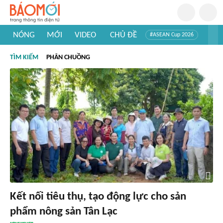
NÓNG
MỚI
VIDEO
CHỦ ĐỀ
#ASEAN Cup 2026
#Trí tuệ nhân tạo
#Mỹ - Iran
#Khám phá Việt Nam
TÌM KIẾM
PHÂN CHUỒNG
#Khám phá thế giới
Kết nối tiêu thụ, tạo động lực cho sản
phẩm nông sản Tân Lạc