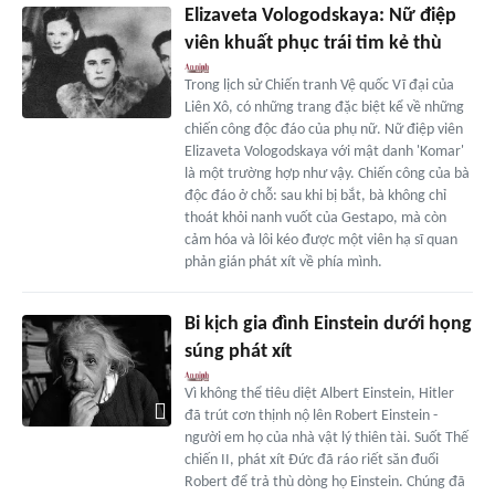
Elizaveta Vologodskaya: Nữ điệp
viên khuất phục trái tim kẻ thù
Trong lịch sử Chiến tranh Vệ quốc Vĩ đại của
Liên Xô, có những trang đặc biệt kể về những
chiến công độc đáo của phụ nữ. Nữ điệp viên
Elizaveta Vologodskaya với mật danh 'Komar'
là một trường hợp như vậy. Chiến công của bà
độc đáo ở chỗ: sau khi bị bắt, bà không chỉ
thoát khỏi nanh vuốt của Gestapo, mà còn
cảm hóa và lôi kéo được một viên hạ sĩ quan
phản gián phát xít về phía mình.
Bi kịch gia đình Einstein dưới họng
súng phát xít
Vì không thể tiêu diệt Albert Einstein, Hitler
đã trút cơn thịnh nộ lên Robert Einstein -
người em họ của nhà vật lý thiên tài. Suốt Thế
chiến II, phát xít Đức đã ráo riết săn đuổi
Robert để trả thù dòng họ Einstein. Chúng đã