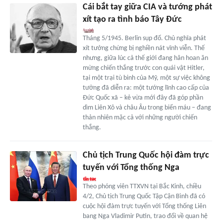
Cái bắt tay giữa CIA và tướng phát
xít tạo ra tình báo Tây Đức
Tháng 5/1945. Berlin sụp đổ. Chủ nghĩa phát
xít tưởng chừng bị nghiền nát vĩnh viễn. Thế
nhưng, giữa lúc cả thế giới đang hân hoan ăn
mừng chiến thắng trước con quái vật Hitler,
tại một trại tù binh của Mỹ, một sự việc không
tưởng đã diễn ra: một tướng lĩnh cao cấp của
Đức Quốc xã – kẻ vừa mới đây đã góp phần
dìm Liên Xô và châu Âu trong biển máu – đang
thản nhiên mặc cả với những người chiến
thắng.
Chủ tịch Trung Quốc hội đàm trực
tuyến với Tổng thống Nga
Theo phóng viên TTXVN tại Bắc Kinh, chiều
4/2, Chủ tịch Trung Quốc Tập Cận Bình đã có
cuộc hội đàm trực tuyến với Tổng thống Liên
bang Nga Vladimir Putin, trao đổi về quan hệ