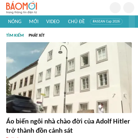
NÓNG
MỚI
VIDEO
CHỦ ĐỀ
#ASEAN Cup 2026
#Trí tuệ nhân tạo
#Mỹ - Iran
#Khám phá Việt Nam
TÌM KIẾM
PHÁT XÍT
#Khám phá thế giới
Áo biến ngôi nhà chào đời của Adolf Hitler
trở thành đồn cảnh sát