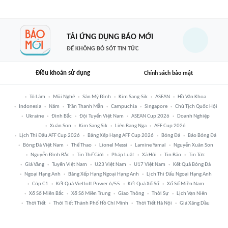
TẢI ỨNG DỤNG BÁO MỚI
ĐỂ KHÔNG BỎ SÓT TIN TỨC
Điều khoản sử dụng
Chính sách bảo mật
Tô Lâm
Mũi Nghê
Sân Mỹ Đình
Kim Sang-Sik
ASEAN
Hồ Văn Khoa
Indonesia
Năm
Trần Thanh Mẫn
Campuchia
Singapore
Chủ Tịch Quốc Hội
Ukraine
Đình Bắc
Đội Tuyển Việt Nam
ASEAN Cup 2026
Doanh Nghiệp
Xuân Son
Kim Sang Sik
Liên Bang Nga
AFF Cup 2026
Lịch Thi Đấu AFF Cup 2026
Bảng Xếp Hạng AFF Cup 2026
Bóng Đá
Báo Bóng Đá
Bóng Đá Việt Nam
Thể Thao
Lionel Messi
Lamine Yamal
Nguyễn Xuân Son
Nguyễn Đình Bắc
Tin Thế Giới
Pháp Luật
Xã Hội
Tin Bão
Tin Tức
Giá Vàng
Tuyển Việt Nam
U23 Việt Nam
U17 Việt Nam
Kết Quả Bóng Đá
Ngoại Hạng Anh
Bảng Xếp Hạng Ngoại Hạng Anh
Lịch Thi Đấu Ngoại Hạng Anh
Cúp C1
Kết Quả Vietlott Power 6/55
Kết Quả Xổ Số
Xổ Số Miền Nam
Xổ Số Miền Bắc
Xổ Số Miền Trung
Giao Thông
Thời Sự
Lịch Vạn Niên
Thời Tiết
Thời Tiết Thành Phố Hồ Chí Minh
Thời Tiết Hà Nội
Giá Xăng Dầu