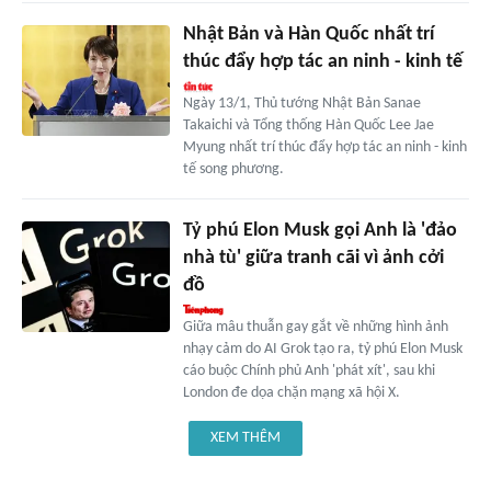
Nhật Bản và Hàn Quốc nhất trí
thúc đẩy hợp tác an ninh - kinh tế
Ngày 13/1, Thủ tướng Nhật Bản Sanae
Takaichi và Tổng thống Hàn Quốc Lee Jae
Myung nhất trí thúc đẩy hợp tác an ninh - kinh
tế song phương.
Tỷ phú Elon Musk gọi Anh là 'đảo
nhà tù' giữa tranh cãi vì ảnh cởi
đồ
Giữa mâu thuẫn gay gắt về những hình ảnh
nhạy cảm do AI Grok tạo ra, tỷ phú Elon Musk
cáo buộc Chính phủ Anh 'phát xít', sau khi
London đe dọa chặn mạng xã hội X.
XEM THÊM