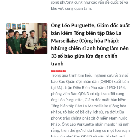
song phương cũng như các vấn đề quốc tế và
khu vực cùng quan tâm.
Ông Léo Purguette, Giám đốc xuất
bản kiêm Tổng biên tập Báo La
Marseillaise (Cộng hòa Pháp):
Những chiến sĩ anh hùng làm nên
33 số báo giữa lửa đạn chiến
tranh
Trong quá trình tìm hiểu, nghiên cứu về 33 số
báo Báo Quân đội nhân dân (QĐND) xuất bản
tại Mặt trận Điện Biên Phủ năm 1953-1954,
phóng viên Báo QĐND có dịp trao đổi cùng
ông Léo Purguette, Giám đốc xuất bản kiêm
Tổng biên tập Báo La Marseillaise (Cộng hòa
Pháp), tờ báo có bề dày lịch sử, ra đời giữa
phong trào chống phát xít ở miền Nam nước
Pháp. Ông Léo Purguette nhấn mạnh: 'Tôi nghĩ
rằng, trên thế giới chưa từng có một tòa soạn
báo nào như Báo QĐND về việc tổ chức xuất