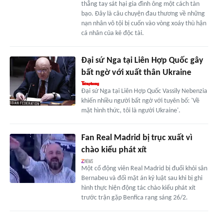
thẳng tay sát hại gia đình ông một cách tàn
bạo. Đây là câu chuyện đau thương về những
nạn nhân vô tội bị cuốn vào vòng xoáy thù hận
cá nhân của kẻ độc tài.
Đại sứ Nga tại Liên Hợp Quốc gây
bất ngờ với xuất thân Ukraine
Đại sứ Nga tại Liên Hợp Quốc Vassily Nebenzia
khiến nhiều người bất ngờ với tuyên bố: 'Về
mặt hình thức, tôi là người Ukraine'.
Fan Real Madrid bị trục xuất vì
chào kiểu phát xít
Một cổ động viên Real Madrid bị đuổi khỏi sân
Bernabeu và đối mặt án kỷ luật sau khi bị ghi
hình thực hiện động tác chào kiểu phát xít
trước trận gặp Benfica rạng sáng 26/2.