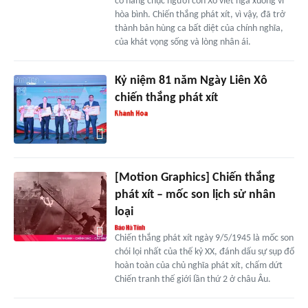
có hàng chục người con Xô viết ngã xuống vì
hòa bình. Chiến thắng phát xít, vì vậy, đã trở
thành bản hùng ca bất diệt của chính nghĩa,
của khát vọng sống và lòng nhân ái.
Kỷ niệm 81 năm Ngày Liên Xô
chiến thắng phát xít
[Motion Graphics] Chiến thắng
phát xít – mốc son lịch sử nhân
loại
Chiến thắng phát xít ngày 9/5/1945 là mốc son
chói lọi nhất của thế kỷ XX, đánh dấu sự sụp đổ
hoàn toàn của chủ nghĩa phát xít, chấm dứt
Chiến tranh thế giới lần thứ 2 ở châu Âu.