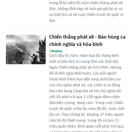
trong lễ kỷ niệm 81 năm chiến thắng phát xít
Đức, khẳng định Nga sẽ luôn gìn giữ ký ức và
sự thật lịch sử về cuộc Chiến tranh Vệ quốc vĩ
đại.
Chiến thắng phát xít - Bản hùng ca
chính nghĩa và hòa bình
Cách đây 81 năm, nhân loại đã chứng kiến
một sự kiện lịch sử mang tầm vóc thời đại:
Ngày Chiến thắng phát xít 9/5/1945. Nhưng
để đi đến ngày khải hoàn, cứu loài người
thoát khỏi thảm họa diệt vong dưới bàn tay
của chủ nghĩa phát xít, các chiến sĩ và đồng
bào Liên bang Cộng hòa xã hội chủ nghĩa Xô
viết đã phải trải qua 1.418 ngày đêm chiến
đấu kiên cường, dũng cảm. Trong cuộc Chiến
tranh Vệ quốc vĩ đại ấy, máu đã đổ, nước mắt
đã rơi. Theo thống kê, khoảng 27 triệu người
Liên Xô đã thiệt mạng, trong đó có hơn 11
triệu quân nhân. Bình quân mỗi phút trôi qua,