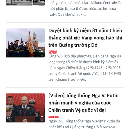
nhà ga lớn nhất châu Âu - Milano Centrale là
một phần lịch sử ít được nhắc tới hơn của
Italy: Quá khứ phát xít.
Duyệt binh kỷ niệm 81 năm Chiến
thắng phát xít: Vang vọng hào khí
trên Quảng trường Đỏ
Sáng 9/5 (giờ địa phương), Liên bang Nga đã
long trọng tổ chức lễ duyệt binh kỷ niệm 81
năm Ngày Chiến thắng (9/5/1945 - 9/5/2026)
trong Chiến tranh Vệ quốc vĩ đại (1941-1945)
trên Quảng trường Đỏ.
[Video] Tổng thống Nga V. Putin
nhấn mạnh ý nghĩa của cuộc
Chiến tranh Vệ quốc vĩ đại
Ngày 9/5, Tổng thống Nga Vladimir Putin đã
phát biểu tại Quảng trường Đỏ ở Moskva