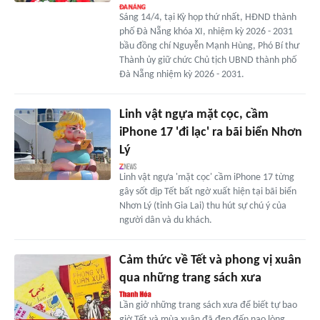
Sáng 14/4, tại Kỳ họp thứ nhất, HĐND thành
phố Đà Nẵng khóa XI, nhiệm kỳ 2026 - 2031
bầu đồng chí Nguyễn Mạnh Hùng, Phó Bí thư
Thành ủy giữ chức Chủ tịch UBND thành phố
Đà Nẵng nhiệm kỳ 2026 - 2031.
Linh vật ngựa mặt cọc, cầm
iPhone 17 'đi lạc' ra bãi biển Nhơn
Lý
Linh vật ngựa 'mặt cọc' cầm iPhone 17 từng
gây sốt dịp Tết bất ngờ xuất hiện tại bãi biển
Nhơn Lý (tỉnh Gia Lai) thu hút sự chú ý của
người dân và du khách.
Cảm thức về Tết và phong vị xuân
qua những trang sách xưa
Lần giở những trang sách xưa để biết tự bao
giờ Tết và mùa xuân đã đẹp đến nao lòng,