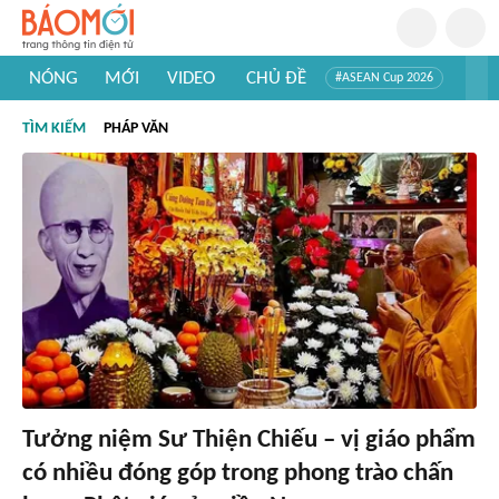
NÓNG
MỚI
VIDEO
CHỦ ĐỀ
#ASEAN Cup 2026
#Trí tuệ nhân tạo
#Mỹ - Iran
#Khám phá Việt Nam
TÌM KIẾM
PHÁP VĂN
#Khám phá thế giới
Tưởng niệm Sư Thiện Chiếu – vị giáo phẩm
có nhiều đóng góp trong phong trào chấn