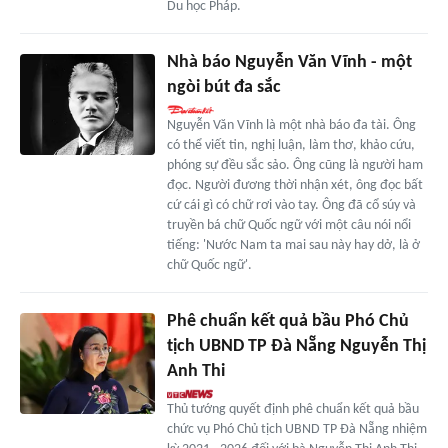
Du học Pháp.
Nhà báo Nguyễn Văn Vĩnh - một
ngòi bút đa sắc
Nguyễn Văn Vĩnh là một nhà báo đa tài. Ông
có thể viết tin, nghị luận, làm thơ, khảo cứu,
phóng sự đều sắc sảo. Ông cũng là người ham
đọc. Người đương thời nhận xét, ông đọc bất
cứ cái gì có chữ rơi vào tay. Ông đã cổ súy và
truyền bá chữ Quốc ngữ với một câu nói nổi
tiếng: 'Nước Nam ta mai sau này hay dở, là ở
chữ Quốc ngữ'.
Phê chuẩn kết quả bầu Phó Chủ
tịch UBND TP Đà Nẵng Nguyễn Thị
Anh Thi
Thủ tướng quyết định phê chuẩn kết quả bầu
chức vụ Phó Chủ tịch UBND TP Đà Nẵng nhiệm