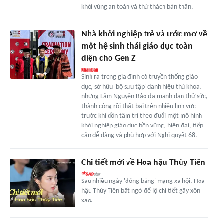
khỏi vùng an toàn và thử thách bản thân.
Nhà khởi nghiệp trẻ và ước mơ về
một hệ sinh thái giáo dục toàn
diện cho Gen Z
Sinh ra trong gia đình có truyền thống giáo
dục, sở hữu 'bộ sưu tập' danh hiệu thủ khoa,
nhưng Lâm Nguyên Bảo đã mạnh dạn thử sức,
thành công rồi thất bại trên nhiều lĩnh vực
trước khi dồn tâm trí theo đuổi một mô hình
khởi nghiệp giáo dục bền vững, hiện đại, tiếp
cận dễ dàng và phù hợp với Nghị quyết 68.
Chi tiết mới về Hoa hậu Thùy Tiên
Sau nhiều ngày 'đóng băng' mạng xã hội, Hoa
hậu Thùy Tiên bất ngờ để lộ chi tiết gây xôn
xao.