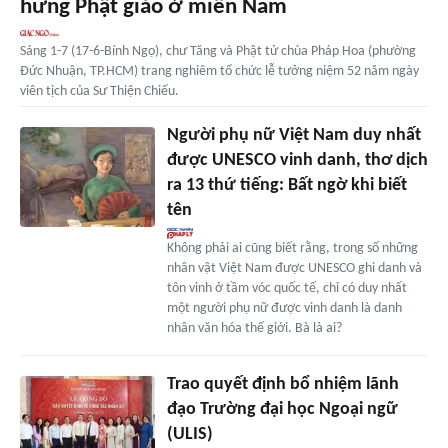
hưng Phật giáo ở miền Nam
Sáng 1-7 (17-6-Bính Ngọ), chư Tăng và Phật tử chùa Pháp Hoa (phường
Đức Nhuận, TP.HCM) trang nghiêm tổ chức lễ tưởng niệm 52 năm ngày
viên tịch của Sư Thiện Chiếu.
Người phụ nữ Việt Nam duy nhất
được UNESCO vinh danh, thơ dịch
ra 13 thứ tiếng: Bất ngờ khi biết
tên
Không phải ai cũng biết rằng, trong số những
nhân vật Việt Nam được UNESCO ghi danh và
tôn vinh ở tầm vóc quốc tế, chỉ có duy nhất
một người phụ nữ được vinh danh là danh
nhân văn hóa thế giới. Bà là ai?
Trao quyết định bổ nhiệm lãnh
đạo Trường đại học Ngoại ngữ
(ULIS)