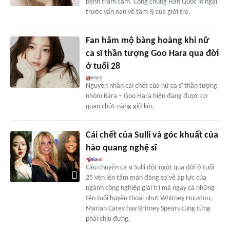
bệnh trầm cảm. Công chúng Hàn Quốc lo ngại
trước vấn nạn về tâm lý của giới trẻ.
Fan hâm mộ bàng hoàng khi nữ
ca sĩ thần tượng Goo Hara qua đời
ở tuổi 28
Nguyên nhân cái chết của nữ ca sĩ thần tượng
nhóm Kara – Goo Hara hiện đang được cơ
quan chức năng giữ kín.
Cái chết của Sulli và góc khuất của
hào quang nghệ sĩ
Câu chuyện ca sĩ Sulli đột ngột qua đời ở tuổi
25 vén lên tấm màn đáng sợ về áp lực của
ngành công nghiệp giải trí mà ngay cả những
tên tuổi huyền thoại như: Whitney Houston,
Mariah Carey hay Britney Spears cũng từng
phải chịu đựng.