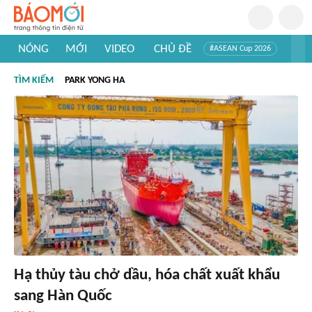
NÓNG
MỚI
VIDEO
CHỦ ĐỀ
#ASEAN Cup 2026
#Tuyển sinh đại học 2026
#Trí tuệ nhân tạo
#Mỹ - Iran
TÌM KIẾM
PARK YONG HA
#Khám phá Việt Nam
#Khám phá thế giới
Hạ thủy tàu chở dầu, hóa chất xuất khẩu
sang Hàn Quốc