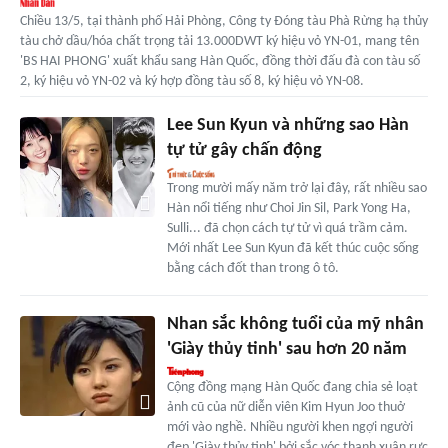
Chiều 13/5, tại thành phố Hải Phòng, Công ty Đóng tàu Phà Rừng hạ thủy
tàu chở dầu/hóa chất trọng tải 13.000DWT ký hiệu vỏ YN-01, mang tên
'BS HAI PHONG' xuất khẩu sang Hàn Quốc, đồng thời đấu đà con tàu số
2, ký hiệu vỏ YN-02 và ký hợp đồng tàu số 8, ký hiệu vỏ YN-08.
Lee Sun Kyun và những sao Hàn
tự tử gây chấn động
Trong mười mấy năm trở lại đây, rất nhiều sao
Hàn nổi tiếng như Choi Jin Sil, Park Yong Ha,
Sulli... đã chọn cách tự tử vì quá trầm cảm.
Mới nhất Lee Sun Kyun đã kết thúc cuộc sống
bằng cách đốt than trong ô tô.
Nhan sắc không tuổi của mỹ nhân
'Giày thủy tinh' sau hơn 20 năm
Cộng đồng mạng Hàn Quốc đang chia sẻ loạt
ảnh cũ của nữ diễn viên Kim Hyun Joo thuở
mới vào nghề. Nhiều người khen ngợi người
đẹp 'Giày thủy tinh' bởi sắc vóc thanh xuân rực