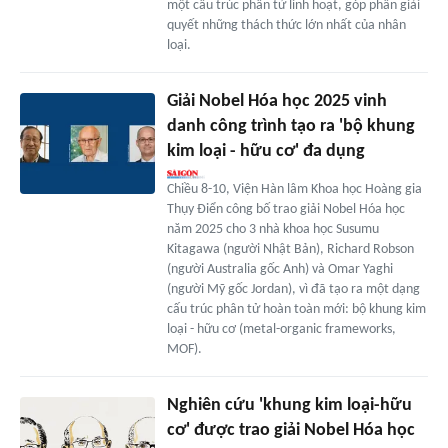
một cấu trúc phân tử linh hoạt, góp phần giải
quyết những thách thức lớn nhất của nhân
loại.
Giải Nobel Hóa học 2025 vinh
danh công trình tạo ra 'bộ khung
kim loại - hữu cơ' đa dụng
Chiều 8-10, Viện Hàn lâm Khoa học Hoàng gia
Thụy Điển công bố trao giải Nobel Hóa học
năm 2025 cho 3 nhà khoa học Susumu
Kitagawa (người Nhật Bản), Richard Robson
(người Australia gốc Anh) và Omar Yaghi
(người Mỹ gốc Jordan), vì đã tạo ra một dạng
cấu trúc phân tử hoàn toàn mới: bộ khung kim
loại - hữu cơ (metal-organic frameworks,
MOF).
Nghiên cứu 'khung kim loại-hữu
cơ' được trao giải Nobel Hóa học