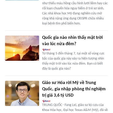
như thiếu máu hồng cầu hình lưỡi liềm hay các
rối loạn chuyển hóa nguy hiểm ở trẻ sơ sinh.
Các nhà khoa học Mỹ đang nghiên cứu mở
rộng khả năng ứng dụng CRISPR chữa nhiều
loại bệnh tim phổ biến hơn.
Quốc gia nào nhìn thấy mặt trời
vào lúc nửa đêm?
Từ tháng 5 đến tháng 7, tại một số vùng cực
bắc của quốc gia này xảy ra hiện tượng nhìn
thấy mặt trời vào lúc nửa đêm. Bạn có biết
đây là quốc gia nào?
Giáo sư Hóa rời Mỹ về Trung
Quốc, gia nhập phòng thí nghiệm
trị giá 3,6 tỷ USD
TRUNG QUỐC - Fang Lei, giáo sư kỳ cựu của
Khoa Hóa học, Đại học Texas A&M (Mỹ), đã về