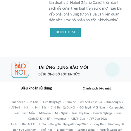
lần đoạt giải Nobel (Marie Curie) trên danh
sách đề cử in trên loạt tiền euro mới, sau khi
vấp phải phản ứng từ phía Ba Lan liên quan
đến việc lược bỏ phần họ gốc 'Skłodowska'.
XEM THÊM
TẢI ỨNG DỤNG BÁO MỚI
ĐỂ KHÔNG BỎ SÓT TIN TỨC
Điều khoản sử dụng
Chính sách bảo mật
Indonesia
Tô Lâm
Liên Bang Nga
Ukraine
ASEAN Cup 2026
Kim Sang-Sik
ASEAN
Năm
Đình Bắc
Chủ Tịch Quốc Hội
Đội Tuyển Việt Nam
Campuchia
Trần Thanh Mẫn
Malaysia
Mũi Nghê
Triệu Thị Tâm
Doanh Nghiệp
Iran
Cảnh Sát Kinh Tế
Myanmar
ASEAN Cup
AFF Cup 2026
Lịch Thi Đấu AFF Cup 2026
Bảng Xếp Hạng AFF Cup 2026
Bóng Đá
Báo Bóng Đá
Bóng Đá Việt Nam
Thể Thao
Lionel Messi
Lamine Yamal
Nguyễn Xuân Son