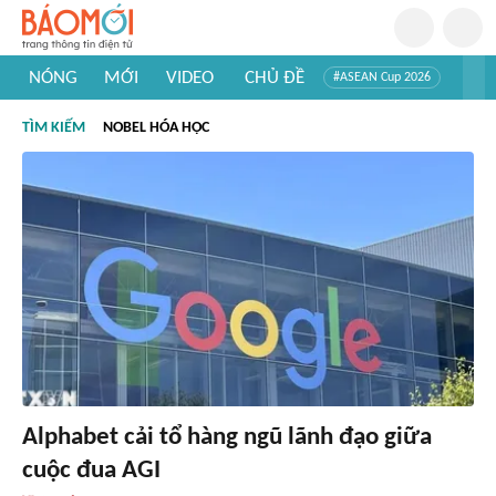
NÓNG
MỚI
VIDEO
CHỦ ĐỀ
#ASEAN Cup 2026
#Trí tuệ nhân tạo
#Mỹ - Iran
#Khám phá Việt Nam
TÌM KIẾM
NOBEL HÓA HỌC
#Khám phá thế giới
Alphabet cải tổ hàng ngũ lãnh đạo giữa
cuộc đua AGI