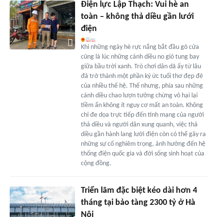
Điện lực Lập Thạch: Vui hè an
toàn – không thả diều gần lưới
điện
Khi những ngày hè rực nắng bắt đầu gõ cửa
cũng là lúc những cánh diều no gió tung bay
giữa bầu trời xanh. Trò chơi dân dã ấy từ lâu
đã trở thành một phần ký ức tuổi thơ đẹp đẽ
của nhiều thế hệ. Thế nhưng, phía sau những
cánh diều chao lượn tưởng chừng vô hại lại
tiềm ẩn không ít nguy cơ mất an toàn. Không
chỉ đe dọa trực tiếp đến tính mạng của người
thả diều và người dân xung quanh, việc thả
diều gần hành lang lưới điện còn có thể gây ra
những sự cố nghiêm trọng, ảnh hưởng đến hệ
thống điện quốc gia và đời sống sinh hoạt của
cộng đồng.
Triển lãm đặc biệt kéo dài hơn 4
tháng tại bảo tàng 2300 tỷ ở Hà
Nội