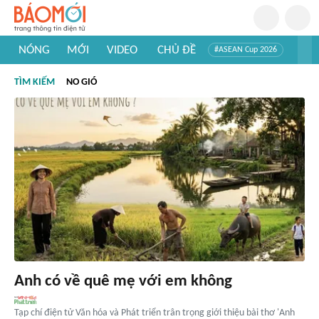
NÓNG
MỚI
VIDEO
CHỦ ĐỀ
#ASEAN Cup 2026
#Trí tuệ nhân tạo
#Mỹ - Iran
#Khám phá Việt Nam
TÌM KIẾM
NO GIÓ
#Khám phá thế giới
Anh có về quê mẹ với em không
Tạp chí điện tử Văn hóa và Phát triển trân trọng giới thiệu bài thơ 'Anh