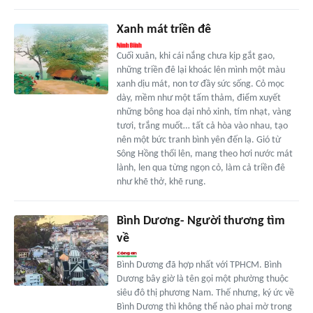
Xanh mát triền đê
Cuối xuân, khi cái nắng chưa kịp gắt gao,
những triền đê lại khoác lên mình một màu
xanh dịu mát, non tơ đầy sức sống. Cỏ mọc
dày, mềm như một tấm thảm, điểm xuyết
những bông hoa dại nhỏ xinh, tím nhạt, vàng
tươi, trắng muốt… tất cả hòa vào nhau, tạo
nên một bức tranh bình yên đến lạ. Gió từ
Sông Hồng thổi lên, mang theo hơi nước mát
lành, len qua từng ngọn cỏ, làm cả triền đê
như khẽ thở, khẽ rung.
Bình Dương- Người thương tìm
về
Bình Dương đã hợp nhất với TPHCM. Bình
Dương bây giờ là tên gọi một phường thuộc
siêu đô thị phương Nam. Thế nhưng, ký ức về
Bình Dương thì không thể nào phai mờ trong