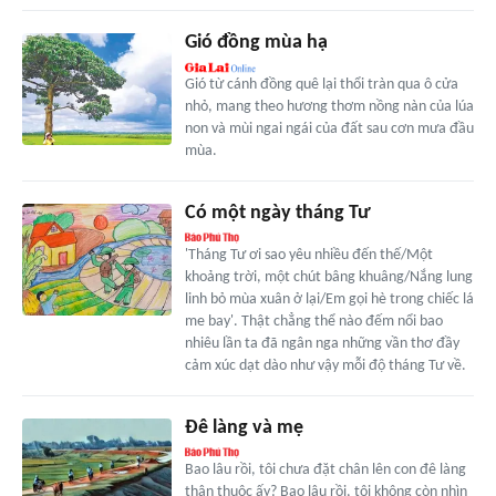
Gió đồng mùa hạ
Gió từ cánh đồng quê lại thổi tràn qua ô cửa
nhỏ, mang theo hương thơm nồng nàn của lúa
non và mùi ngai ngái của đất sau cơn mưa đầu
mùa.
Có một ngày tháng Tư
'Tháng Tư ơi sao yêu nhiều đến thế/Một
khoảng trời, một chút bâng khuâng/Nắng lung
linh bỏ mùa xuân ở lại/Em gọi hè trong chiếc lá
me bay'. Thật chẳng thể nào đếm nổi bao
nhiêu lần ta đã ngân nga những vần thơ đầy
cảm xúc dạt dào như vậy mỗi độ tháng Tư về.
Đê làng và mẹ
Bao lâu rồi, tôi chưa đặt chân lên con đê làng
thân thuộc ấy? Bao lâu rồi, tôi không còn nhìn