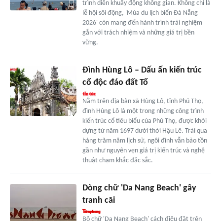
trình diễn khuấy động không gian. Không chỉ là
lễ hội sôi động, 'Mùa du lịch biển Đà Nẵng
2026' còn mang đến hành trình trải nghiệm
gắn với trách nhiệm và những giá trị bền
vững.
Đình Hùng Lô – Dấu ấn kiến trúc
cổ độc đáo đất Tổ
Nằm trên địa bàn xã Hùng Lô, tỉnh Phú Thọ,
đình Hùng Lô là một trong những công trình
kiến trúc cổ tiêu biểu của Phú Thọ, được khởi
dựng từ năm 1697 dưới thời Hậu Lê. Trải qua
hàng trăm năm lịch sử, ngôi đình vẫn bảo tồn
gần như nguyên vẹn giá trị kiến trúc và nghệ
thuật chạm khắc đặc sắc.
Dòng chữ 'Da Nang Beach' gây
tranh cãi
Bộ chữ 'Da Nang Beach' cách điệu đặt trên