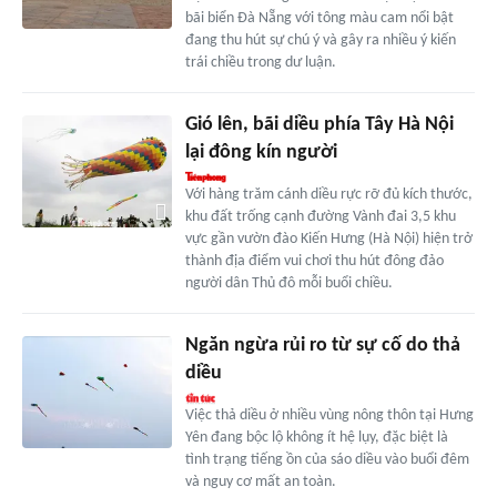
bãi biển Đà Nẵng với tông màu cam nổi bật
đang thu hút sự chú ý và gây ra nhiều ý kiến
trái chiều trong dư luận.
Gió lên, bãi diều phía Tây Hà Nội
lại đông kín người
Với hàng trăm cánh diều rực rỡ đủ kích thước,
khu đất trống cạnh đường Vành đai 3,5 khu
vực gần vườn đào Kiến Hưng (Hà Nội) hiện trở
thành địa điểm vui chơi thu hút đông đảo
người dân Thủ đô mỗi buổi chiều.
Ngăn ngừa rủi ro từ sự cố do thả
diều
Việc thả diều ở nhiều vùng nông thôn tại Hưng
Yên đang bộc lộ không ít hệ lụy, đặc biệt là
tình trạng tiếng ồn của sáo diều vào buổi đêm
và nguy cơ mất an toàn.