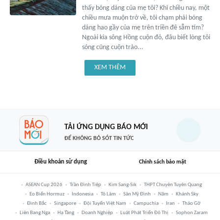
thấy bóng dáng của mẹ tôi? Khi chiều nay, một
chiều mưa muộn trở về, tôi chạm phải bóng
dáng hao gầy của mẹ trên triền đê sẫm tím?
Ngoài kia sông Hồng cuộn đỏ, đâu biết lòng tôi
sóng cũng cuộn trào...
XEM THÊM
TẢI ỨNG DỤNG BÁO MỚI
ĐỂ KHÔNG BỎ SÓT TIN TỨC
Điều khoản sử dụng
Chính sách bảo mật
ASEAN Cup 2026
Trần Đình Tiệp
Kim Sang-Sik
THPT Chuyên Tuyên Quang
Eo Biển Hormuz
Indonesia
Tô Lâm
Sân Mỹ Đình
Năm
Khánh Sky
Đình Bắc
Singapore
Đội Tuyển Việt Nam
Campuchia
Iran
Tháo Gỡ
Liên Bang Nga
Hạ Tầng
Doanh Nghiệp
Luật Phát Triển Đô Thị
Sophon Zaram