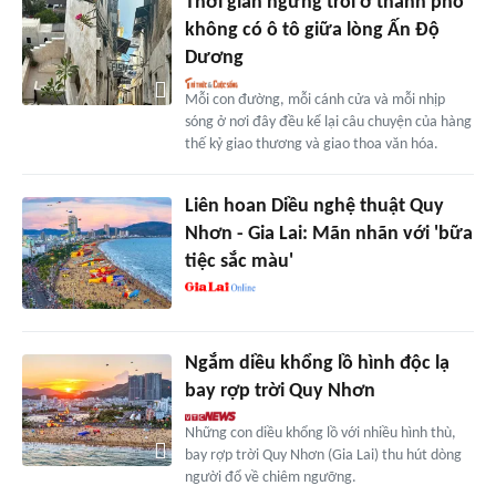
Thời gian ngừng trôi ở thành phố
không có ô tô giữa lòng Ấn Độ
Dương
Mỗi con đường, mỗi cánh cửa và mỗi nhịp
sóng ở nơi đây đều kể lại câu chuyện của hàng
thế kỷ giao thương và giao thoa văn hóa.
Liên hoan Diều nghệ thuật Quy
Nhơn - Gia Lai: Mãn nhãn với 'bữa
tiệc sắc màu'
Ngắm diều khổng lồ hình độc lạ
bay rợp trời Quy Nhơn
Những con diều khổng lồ với nhiều hình thù,
bay rợp trời Quy Nhơn (Gia Lai) thu hút dòng
người đổ về chiêm ngưỡng.