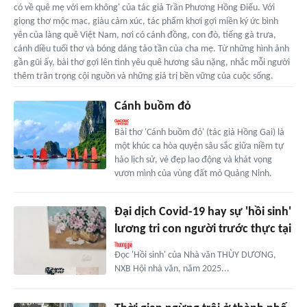
có về quê mẹ với em không' của tác giả Trần Phương Hồng Điểu. Với
giọng thơ mộc mạc, giàu cảm xúc, tác phẩm khơi gợi miền ký ức bình
yên của làng quê Việt Nam, nơi có cánh đồng, con đò, tiếng gà trưa,
cánh diều tuổi thơ và bóng dáng tảo tần của cha mẹ. Từ những hình ảnh
gần gũi ấy, bài thơ gợi lên tình yêu quê hương sâu nặng, nhắc mỗi người
thêm trân trọng cội nguồn và những giá trị bền vững của cuộc sống.
Cánh buồm đỏ
Bài thơ 'Cánh buồm đỏ' (tác giả Hồng Gai) là
một khúc ca hòa quyện sâu sắc giữa niềm tự
hào lịch sử, vẻ đẹp lao động và khát vọng
vươn mình của vùng đất mỏ Quảng Ninh.
Đại dịch Covid-19 hay sự 'hồi sinh'
lương tri con người trước thực tại
Đọc 'Hồi sinh' của Nhà văn THÙY DƯƠNG,
NXB Hội nhà văn, năm 2025...