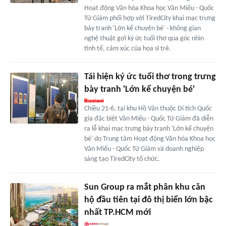
Hoạt động Văn hóa Khoa học Văn Miếu - Quốc
Tử Giám phối hợp với TiredCity khai mạc trưng
bày tranh 'Lớn kể chuyện bé' - không gian
nghệ thuật gợi ký ức tuổi thơ qua góc nhìn
tinh tế, cảm xúc của họa sĩ trẻ.
Tái hiện ký ức tuổi thơ trong trưng
bày tranh 'Lớn kể chuyện bé'
Chiều 21-6, tại khu Hồ Văn thuộc Di tích Quốc
gia đặc biệt Văn Miếu - Quốc Tử Giám đã diễn
ra lễ khai mạc trưng bày tranh 'Lớn kể chuyện
bé' do Trung tâm Hoạt động Văn hóa Khoa học
Văn Miếu - Quốc Tử Giám và doanh nghiệp
sáng tạo TiredCity tổ chức.
Sun Group ra mắt phân khu căn
hộ đầu tiên tại đô thị biển lớn bậc
nhất TP.HCM mới