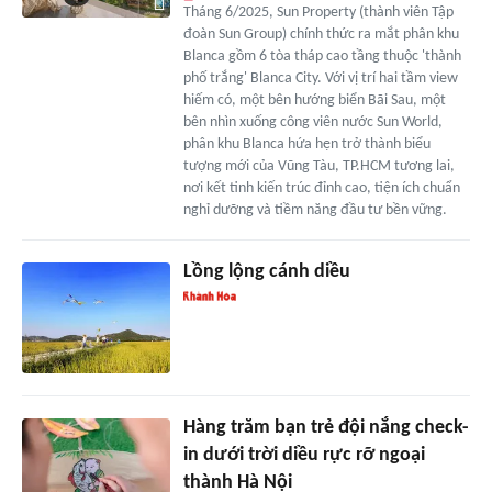
Tháng 6/2025, Sun Property (thành viên Tập
đoàn Sun Group) chính thức ra mắt phân khu
Blanca gồm 6 tòa tháp cao tầng thuộc 'thành
phố trắng' Blanca City. Với vị trí hai tầm view
hiếm có, một bên hướng biển Bãi Sau, một
bên nhìn xuống công viên nước Sun World,
phân khu Blanca hứa hẹn trở thành biểu
tượng mới của Vũng Tàu, TP.HCM tương lai,
nơi kết tinh kiến trúc đỉnh cao, tiện ích chuẩn
nghỉ dưỡng và tiềm năng đầu tư bền vững.
Lồng lộng cánh diều
Hàng trăm bạn trẻ đội nắng check-
in dưới trời diều rực rỡ ngoại
thành Hà Nội