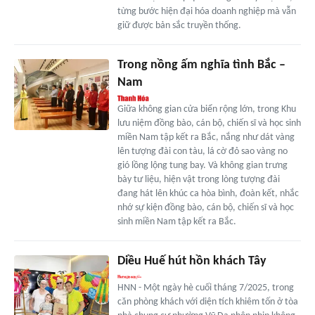
từng bước hiện đại hóa doanh nghiệp mà vẫn
giữ được bản sắc truyền thống.
Trong nồng ấm nghĩa tình Bắc –
Nam
Giữa không gian cửa biển rộng lớn, trong Khu
lưu niệm đồng bào, cán bộ, chiến sĩ và học sinh
miền Nam tập kết ra Bắc, nắng như dát vàng
lên tượng đài con tàu, lá cờ đỏ sao vàng no
gió lồng lộng tung bay. Và không gian trưng
bày tư liệu, hiện vật trong lòng tượng đài
đang hát lên khúc ca hòa bình, đoàn kết, nhắc
nhớ sự kiện đồng bào, cán bộ, chiến sĩ và học
sinh miền Nam tập kết ra Bắc.
Diều Huế hút hồn khách Tây
HNN - Một ngày hè cuối tháng 7/2025, trong
căn phòng khách với diện tích khiêm tốn ở tòa