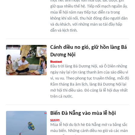
một nét sinh hoạt văn hóa đặc sắc được gìn
giữ qua nhiều thế hệ. Tiếp nối mạch nguồn ấy,
mùa lễ hội năm nay tiếp tục diễn ra trong
không khí sôi nổi, thu hút đông đảo người dân
và du khách, với những màn so tài đầy hấp
dẫn và kịch tính.
Cánh diều no gió, giữ hồn làng Bá
Dương Nội
Bầu trời làng Bá Dương Nội, xã Ô Diên những
ngày này lại rộn ràng thanh âm của sáo diều vi
vi, vu vu. Theo phong tục truyền thống, mỗi độ
Rằm tháng Ba âm lịch, làng Bá Dương Nội lại
mở hội thi diều sáo. Đó cũng là lễ hội duy nhất
trên cả nước.
Biển Đà Nẵng vào mùa lễ hội
Mùa lễ hội du lịch hè Đà Nẵng mở ra bằng sắc
màu biển. Những cánh diều no gió và các màn