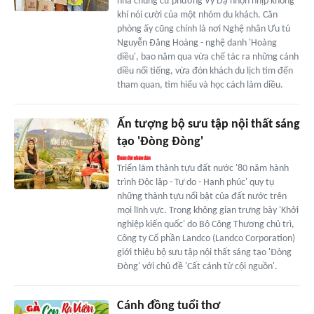
nhà chung cư phường Vỹ Dạ nhộn nhịp không
khí nói cười của một nhóm du khách. Căn
phòng ấy cũng chính là nơi Nghệ nhân Ưu tú
Nguyễn Đăng Hoàng - nghệ danh 'Hoàng
diều', bao năm qua vừa chế tác ra những cánh
diều nổi tiếng, vừa đón khách du lịch tìm đến
tham quan, tìm hiểu và học cách làm diều.
Ấn tượng bộ sưu tập nội thất sáng
tạo 'Đòng Đòng'
Triển lãm thành tựu đất nước '80 năm hành
trình Độc lập - Tự do - Hạnh phúc' quy tụ
những thành tựu nổi bật của đất nước trên
mọi lĩnh vực. Trong không gian trưng bày 'Khởi
nghiệp kiến quốc' do Bộ Công Thương chủ trì,
Công ty Cổ phần Landco (Landco Corporation)
giới thiệu bộ sưu tập nội thất sáng tạo 'Đòng
Đòng' với chủ đề 'Cất cánh từ cội nguồn'.
Cánh đồng tuổi thơ