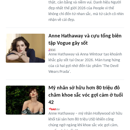
thật, cân bằng và niềm vui. Danh hiệu Người
đẹp nhất thế giới 2026 của People vì thế
không chỉ đến từ nhan sắc, mà từ cách cô nhìn
nhận về cái đẹp.
Anne Hathaway và cựu tổng biên
tập Vogue gây sốt
Anne Hathaway và Anna Wintour tạo khoảnh
khắc gây sốt tại Oscar 2026. Màn tung hứng
của cả hai gợi nhớ đến tác phẩm 'The Devil
Wears Prada'.
Mỹ nhân sở hữu hơn 80 triệu đô
chăm khoe sắc vóc gợi cảm ở tuổi
42
Anne Hathaway – mỹ nhân Hollywood sở hữu
khối tài sản hơn 80 triệu USD khiến công
chúng ngỡ ngàng khi khoe sắc vóc gợi cảm,