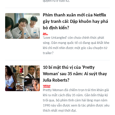
quyến rũ ở tuổi 42.
Phim thanh xuân mới của Netflix
gây tranh cãi: Dập khuôn hay phá
bỏ định kiến?
'Love Untangled' còn chưa chính thức phát
sóng. Dân mạng quốc tế có đang quá khắt khe
khi chỉ mới nhìn được một góc câu chuyện từ
trailer?
10 bí mật thú vị của 'Pretty
Woman' sau 35 năm: Ai suýt thay
Julia Roberts?
Pretty Woman đã chiếm trọn trái tim khán giả
khi ra mắt cách đây 35 năm. Gần bốn thập kỷ
trôi qua, bộ phim tình cảm hài lãng mạn năm
1990 này vẫn được xem là tác phẩm được yêu
thích nhất mọi thời đại.