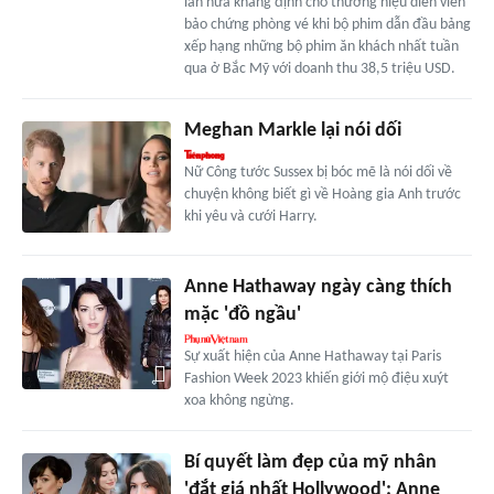
lần nữa khẳng định cho thương hiệu diễn viên
bảo chứng phòng vé khi bộ phim dẫn đầu bảng
xếp hạng những bộ phim ăn khách nhất tuần
qua ở Bắc Mỹ với doanh thu 38,5 triệu USD.
Meghan Markle lại nói dối
Nữ Công tước Sussex bị bóc mẽ là nói dối về
chuyện không biết gì về Hoàng gia Anh trước
khi yêu và cưới Harry.
Anne Hathaway ngày càng thích
mặc 'đồ ngầu'
Sự xuất hiện của Anne Hathaway tại Paris
Fashion Week 2023 khiến giới mộ điệu xuýt
xoa không ngừng.
Bí quyết làm đẹp của mỹ nhân
'đắt giá nhất Hollywood': Anne