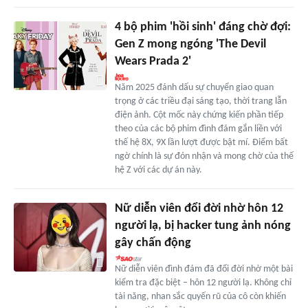
4 bộ phim 'hồi sinh' đáng chờ đợi:
Gen Z mong ngóng 'The Devil
Wears Prada 2'
Năm 2025 đánh dấu sự chuyển giao quan
trọng ở các triều đại sáng tạo, thời trang lẫn
điện ảnh. Cột mốc này chứng kiến phần tiếp
theo của các bộ phim đình đám gắn liền với
thế hệ 8X, 9X lần lượt được bật mí. Điểm bất
ngờ chính là sự đón nhận và mong chờ của thế
hệ Z với các dự án này.
Nữ diễn viên đổi đời nhờ hôn 12
người lạ, bị hacker tung ảnh nóng
gây chấn động
Nữ diễn viên đình đám đã đổi đời nhờ một bài
kiểm tra đặc biệt – hôn 12 người lạ. Không chỉ
tài năng, nhan sắc quyến rũ của cô còn khiến