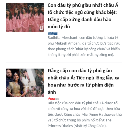
Con dâu tỷ phú giàu nhất châu Á
tổ chức tiệc ngủ cũng khác biệt:
Đẳng cấp xứng danh dâu hào
môn tỷ đô
Radhika Merchant, con dâu tương lai của tỷ
phú Mukesh Ambani, đã tổ chức bữa tiệc ngủ
theo phong cách 'nhật ký công chúa' và khiến
không ít người phải tròn mắt ngưỡng mộ.
Đẳng cấp con dâu tỷ phú giàu
nhất châu Á: Tiệc ngủ lộng lẫy, xa
hoa như bước ra từ phim điện
ảnh
Bữa tiệc của con dâu tỷ phú châu Á được tổ
chức vô cùng xa hoa với chủ đề dựa theo bữa
tiệc được Công chúa Mia (Anne Hathaway thủ
vai) tổ chức trong bộ phim nổi tiếng The
Princess Diaries (Nhật Ký Công Chúa).