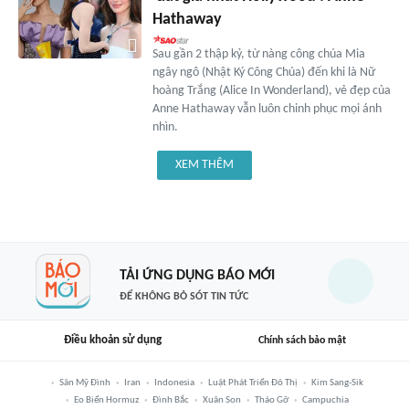
Hathaway
Sau gần 2 thập kỷ, từ nàng công chúa Mia
ngây ngô (Nhật Ký Công Chúa) đến khi là Nữ
hoàng Trắng (Alice In Wonderland), vẻ đẹp của
Anne Hathaway vẫn luôn chinh phục mọi ánh
nhìn.
XEM THÊM
TẢI ỨNG DỤNG BÁO MỚI
ĐỂ KHÔNG BỎ SÓT TIN TỨC
Điều khoản sử dụng
Chính sách bảo mật
Sân Mỹ Đình
Iran
Indonesia
Luật Phát Triển Đô Thị
Kim Sang-Sik
Eo Biển Hormuz
Đình Bắc
Xuân Son
Tháo Gỡ
Campuchia