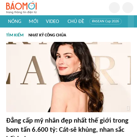
NÓNG
MỚI
VIDEO
CHỦ ĐỀ
#ASEAN Cup 2026
#Trí tuệ nhân tạo
#Mỹ - Iran
#Khám phá Việt Nam
TÌM KIẾM
NHẬT KÝ CÔNG CHÚA
#Khám phá thế giới
Đẳng cấp mỹ nhân đẹp nhất thế giới trong
bom tấn 6.600 tỷ: Cát-sê khủng, nhan sắc