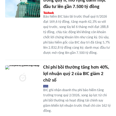
trong quý II, mở rộng danh mục
đầu tư lên gần 7.500 tỷ đồng
Bảo hiểm BIC báo lãi trước thuế quý II/2026
đạt 169,6 tỷ đồng, tăng mạnh 42,3% so với
quý trước, song lũy kế 6 tháng mới đạt 288,8
tỷ đồng, chịu tác động khi không còn khoản
chốt lời chứng khoán lớn như cùng kỳ. Dù vậy,
phí bảo hiểm gốc của BIC duy trì đà tăng 5,7%
lên 2.832,8 tỷ đồng cùng kỳ; danh mục đầu tư
được mở rộng lên gần 7.500 tỷ đồng.
Chi phí bồi thường tăng hơn 40%,
lợi nhuận quý 2 của BIC giảm 2
chữ số
BIC ghi nhận doanh thu phí bảo hiểm tăng
trưởng trong quý 2/2026, song áp lực từ chi
phí bồi thường và hoạt động tài chính suy
giảm khiến lợi nhuận trước thuế chỉ còn 162 tỷ
đồng.