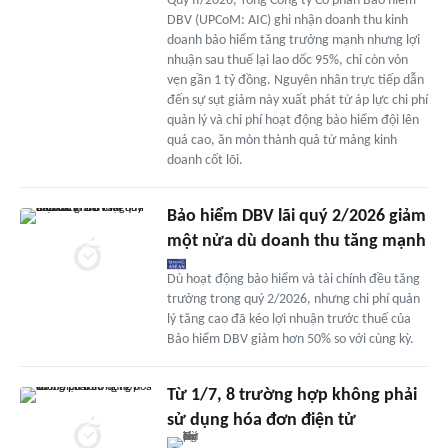
Quý II/2026, Tổng Công ty Cổ phần Bảo hiểm
DBV (UPCoM: AIC) ghi nhận doanh thu kinh
doanh bảo hiểm tăng trưởng mạnh nhưng lợi
nhuận sau thuế lại lao dốc 95%, chỉ còn vỏn
vẹn gần 1 tỷ đồng. Nguyên nhân trực tiếp dẫn
đến sự sụt giảm này xuất phát từ áp lực chi phí
quản lý và chi phí hoạt động bảo hiểm đội lên
quá cao, ăn mòn thành quả từ mảng kinh
doanh cốt lõi.
Bảo hiểm DBV lãi quý 2/2026 giảm
một nửa dù doanh thu tăng mạnh
Dù hoạt động bảo hiểm và tài chính đều tăng
trưởng trong quý 2/2026, nhưng chi phí quản
lý tăng cao đã kéo lợi nhuận trước thuế của
Bảo hiểm DBV giảm hơn 50% so với cùng kỳ.
Từ 1/7, 8 trường hợp không phải
sử dụng hóa đơn điện tử