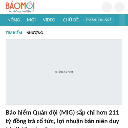
NÓNG
MỚI
VIDEO
CHỦ ĐỀ
#ASEAN Cup 2026
#Tuyển sinh đại học 2026
#Trí tuệ nhân tạo
#Mỹ - Iran
TÌM KIẾM
NHƯỢNG
#Khám phá Việt Nam
#Khám phá thế giới
Bảo hiểm Quân đội (MIG) sắp chi hơn 211
tỷ đồng trả cổ tức, lợi nhuận bán niên duy