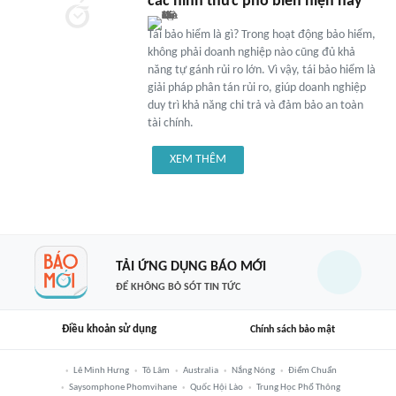
các hình thức phổ biến hiện nay
Tái bảo hiểm là gì? Trong hoạt động bảo hiểm,
không phải doanh nghiệp nào cũng đủ khả
năng tự gánh rủi ro lớn. Vì vậy, tái bảo hiểm là
giải pháp phân tán rủi ro, giúp doanh nghiệp
duy trì khả năng chi trả và đảm bảo an toàn
tài chính.
XEM THÊM
TẢI ỨNG DỤNG BÁO MỚI
ĐỂ KHÔNG BỎ SÓT TIN TỨC
Điều khoản sử dụng
Chính sách bảo mật
Lê Minh Hưng
Tô Lâm
Australia
Nắng Nóng
Điểm Chuẩn
Saysomphone Phomvihane
Quốc Hội Lào
Trung Học Phổ Thông