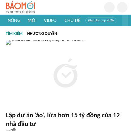
NÓNG
MỚI
VIDEO
CHỦ ĐỀ
#ASEAN Cup 2026
#Trí tuệ nhân tạo
#Mỹ - Iran
#Khám phá Việt Nam
TÌM KIẾM
NHƯỢNG QUYỀN
#Khám phá thế giới
Lập dự án 'ảo', lừa hơn 15 tỷ đồng của 12
nhà đầu tư