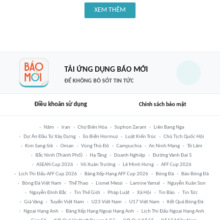
XEM THÊM
TẢI ỨNG DỤNG BÁO MỚI
ĐỂ KHÔNG BỎ SÓT TIN TỨC
Điều khoản sử dụng
Chính sách bảo mật
Năm
Iran
Chợ Biên Hòa
Sophon Zaram
Liên Bang Nga
Dự Án Đầu Tư Xây Dựng
Eo Biển Hormuz
Luật Kiến Trúc
Chủ Tịch Quốc Hội
Kim Sang-Sik
Oman
Vùng Thủ Đô
Campuchia
An Ninh Mạng
Tô Lâm
Bắc Ninh (thành Phố)
Hạ Tầng
Doanh Nghiệp
Đường Vành Đai 5
ASEAN Cup 2026
Võ Xuân Trường
Lê Minh Hưng
AFF Cup 2026
Lịch Thi Đấu AFF Cup 2026
Bảng Xếp Hạng AFF Cup 2026
Bóng Đá
Báo Bóng Đá
Bóng Đá Việt Nam
Thể Thao
Lionel Messi
Lamine Yamal
Nguyễn Xuân Son
Nguyễn Đình Bắc
Tin Thế Giới
Pháp Luật
Xã Hội
Tin Bão
Tin Tức
Giá Vàng
Tuyển Việt Nam
U23 Việt Nam
U17 Việt Nam
Kết Quả Bóng Đá
Ngoại Hạng Anh
Bảng Xếp Hạng Ngoại Hạng Anh
Lịch Thi Đấu Ngoại Hạng Anh