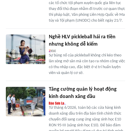
các tổ chức tội phạm xuyên quốc gia liên tục
thay đổi thủ đoạn nhằm đi trước cơ quan thực
thi pháp luật, Văn phòng Liên Hợp Quốc về Ma
túy và Tội phạm (UNODC) cho biết ngày 21/7.
Nghề HLV pickleball hái ra tiền
nhưng không dễ kiếm
Sự bùng nổ của pickleball không chỉ kéo theo
làn sóng mở sân mà còn tạo ra nhóm công việc
có thu nhập cao, đặc biệt ở vị trí huấn luyện
viên và quản lý cơ sở.
Tăng cường quản lý hoạt động
kinh doanh xăng dầu
Từ tháng 6/2026, toàn bộ các cửa hàng kinh
doanh xăng dầu trên địa bàn tỉnh chính thức
chuyển đổi sang cung ứng xăng sinh học E10
RON 95-III (xăng sinh học E10). Để bảo đảm