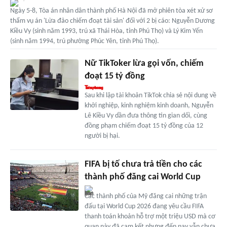
Ngày 5-8, Tòa án nhân dân thành phố Hà Nội đã mở phiên tòa xét xử sơ
thẩm vụ án 'Lừa đảo chiếm đoạt tài sản' đối với 2 bị cáo: Nguyễn Dương
Kiều Vy (sinh năm 1993, trú xã Thái Hòa, tỉnh Phú Thọ) và Lý Kim Yến
(sinh năm 1994, trú phường Phúc Yên, tỉnh Phú Thọ).
Nữ TikToker lừa gọi vốn, chiếm
đoạt 15 tỷ đồng
Sau khi lập tài khoản TikTok chia sẻ nội dung về
khởi nghiệp, kinh nghiệm kinh doanh, Nguyễn
Lê Kiều Vy dần đưa thông tin gian dối, cùng
đồng phạm chiếm đoạt 15 tỷ đồng của 12
người bị hại.
FIFA bị tố chưa trả tiền cho các
thành phố đăng cai World Cup
Các thành phố của Mỹ đăng cai những trận
đấu tại World Cup 2026 đang yêu cầu FIFA
thanh toán khoản hỗ trợ một triệu USD mà cơ
quan này đã cam kết nhưng đến nay vẫn chưa