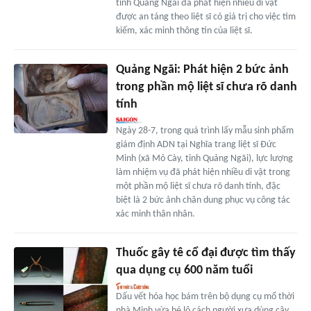
tỉnh Quảng Ngãi đã phát hiện nhiều di vật
được an táng theo liệt sĩ có giá trị cho việc tìm
kiếm, xác minh thông tin của liệt sĩ.
Quảng Ngãi: Phát hiện 2 bức ảnh
trong phần mộ liệt sĩ chưa rõ danh
tính
Ngày 28-7, trong quá trình lấy mẫu sinh phẩm
giám định ADN tại Nghĩa trang liệt sĩ Đức
Minh (xã Mỏ Cày, tỉnh Quảng Ngãi), lực lượng
làm nhiệm vụ đã phát hiện nhiều di vật trong
một phần mộ liệt sĩ chưa rõ danh tính, đặc
biệt là 2 bức ảnh chân dung phục vụ công tác
xác minh thân nhân.
Thuốc gây tê cổ đại được tìm thấy
qua dụng cụ 600 năm tuổi
Dấu vết hóa học bám trên bộ dụng cụ mổ thời
nhà Minh vừa hé lộ cách người xưa dùng cây