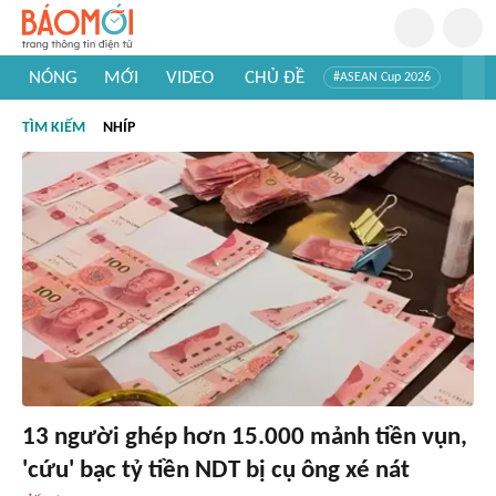
NÓNG
MỚI
VIDEO
CHỦ ĐỀ
#ASEAN Cup 2026
#Trí tuệ nhân tạo
#Mỹ - Iran
#Khám phá Việt Nam
TÌM KIẾM
NHÍP
#Khám phá thế giới
13 người ghép hơn 15.000 mảnh tiền vụn,
'cứu' bạc tỷ tiền NDT bị cụ ông xé nát