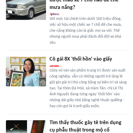
được mẫu xe 7 chỗ nào để che
mưa nắng?
Với mức tài chính trên dưới 100 triệu đồng,
việc sở hữu một chiếc xe 7 chỗ để che mưa,
che nắng không còn là giấc mơ xa vời. Thế
nhưng người mua phải đánh đổi đời xe khá
sâu.
Cô gái 8X 'thổi hồn' vào giấy
Giữa vô vàn sản phẩm trang trí được sản xuất
công nghiệp, vẫn có những người trẻ lặng lẽ
giữ gìn giá trị thủ công bằng sự kiên trì và sáng
tạo. Tại thôn Đá Mài, xã Hàm Tân, chị Lê Thị
Ánh Nguyệt đang từng ngày 'thổi hồn' vào
những dải giấy nhỏ bằng nghệ thuật quilling -
hay còn gọi là tranh giấy xoắn.
Tìm thấy thuốc gây tê trên dụng
cụ phẫu thuật trong mộ cổ