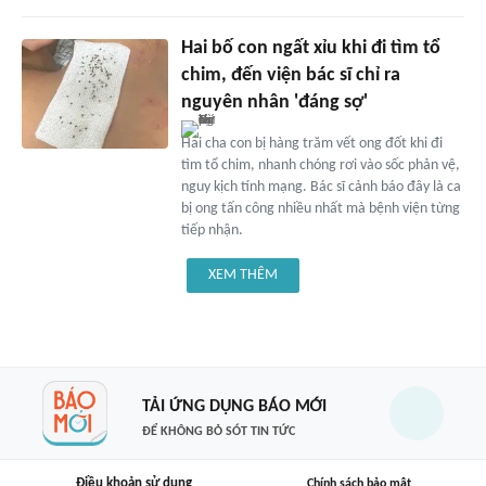
Hai bố con ngất xỉu khi đi tìm tổ
chim, đến viện bác sĩ chỉ ra
nguyên nhân 'đáng sợ'
Hai cha con bị hàng trăm vết ong đốt khi đi
tìm tổ chim, nhanh chóng rơi vào sốc phản vệ,
nguy kịch tính mạng. Bác sĩ cảnh báo đây là ca
bị ong tấn công nhiều nhất mà bệnh viện từng
tiếp nhận.
XEM THÊM
TẢI ỨNG DỤNG BÁO MỚI
ĐỂ KHÔNG BỎ SÓT TIN TỨC
Điều khoản sử dụng
Chính sách bảo mật