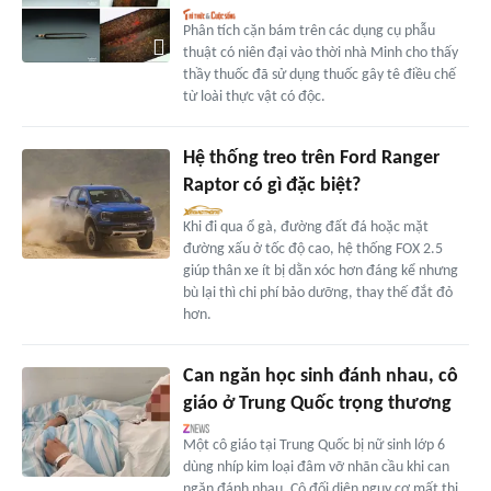
Phân tích cặn bám trên các dụng cụ phẫu
thuật có niên đại vào thời nhà Minh cho thấy
thầy thuốc đã sử dụng thuốc gây tê điều chế
từ loài thực vật có độc.
Hệ thống treo trên Ford Ranger
Raptor có gì đặc biệt?
Khi đi qua ổ gà, đường đất đá hoặc mặt
đường xấu ở tốc độ cao, hệ thống FOX 2.5
giúp thân xe ít bị dằn xóc hơn đáng kể nhưng
bù lại thì chi phí bảo dưỡng, thay thế đắt đỏ
hơn.
Can ngăn học sinh đánh nhau, cô
giáo ở Trung Quốc trọng thương
Một cô giáo tại Trung Quốc bị nữ sinh lớp 6
dùng nhíp kim loại đâm vỡ nhãn cầu khi can
ngăn đánh nhau. Cô đối diện nguy cơ mất thị