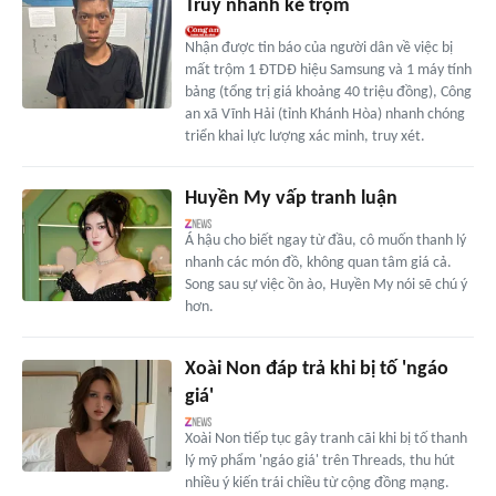
Truy nhanh kẻ trộm
Nhận được tin báo của người dân về việc bị
mất trộm 1 ĐTDĐ hiệu Samsung và 1 máy tính
bảng (tổng trị giá khoảng 40 triệu đồng), Công
an xã Vĩnh Hải (tỉnh Khánh Hòa) nhanh chóng
triển khai lực lượng xác minh, truy xét.
Huyền My vấp tranh luận
Á hậu cho biết ngay từ đầu, cô muốn thanh lý
nhanh các món đồ, không quan tâm giá cả.
Song sau sự việc ồn ào, Huyền My nói sẽ chú ý
hơn.
Xoài Non đáp trả khi bị tố 'ngáo
giá'
Xoài Non tiếp tục gây tranh cãi khi bị tố thanh
lý mỹ phẩm 'ngáo giá' trên Threads, thu hút
nhiều ý kiến trái chiều từ cộng đồng mạng.