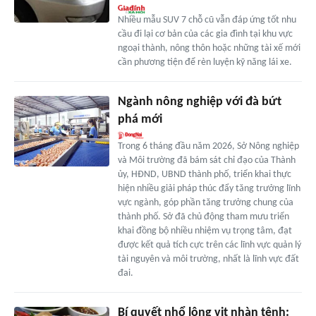
Nhiều mẫu SUV 7 chỗ cũ vẫn đáp ứng tốt nhu
cầu đi lại cơ bản của các gia đình tại khu vực
ngoại thành, nông thôn hoặc những tài xế mới
cần phương tiện để rèn luyện kỹ năng lái xe.
Ngành nông nghiệp với đà bứt
phá mới
Trong 6 tháng đầu năm 2026, Sở Nông nghiệp
và Môi trường đã bám sát chỉ đạo của Thành
ủy, HÐND, UBND thành phố, triển khai thực
hiện nhiều giải pháp thúc đẩy tăng trưởng lĩnh
vực ngành, góp phần tăng trưởng chung của
thành phố. Sở đã chủ động tham mưu triển
khai đồng bộ nhiều nhiệm vụ trọng tâm, đạt
được kết quả tích cực trên các lĩnh vực quản lý
tài nguyên và môi trường, nhất là lĩnh vực đất
đai.
Bí quyết nhổ lông vịt nhàn tênh: