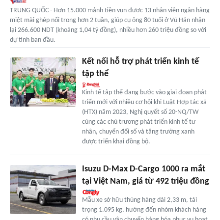
TRUNG QUỐC - Hơn 15.000 mảnh tiền vụn được 13 nhân viên ngân hàng
miệt mài ghép nối trong hơn 2 tuần, giúp cụ ông 80 tuổi ở Vũ Hán nhận
lại 266.600 NDT (khoảng 1,04 tỷ đồng), nhiều hơn 260 triệu đồng so với
dự tính ban đầu.
Kết nối hỗ trợ phát triển kinh tế
tập thể
Kinh tế tập thể đang bước vào giai đoạn phát
triển mới với nhiều cơ hội khi Luật Hợp tác xã
(HTX) năm 2023, Nghị quyết số 20-NQ/TW
cùng các chủ trương phát triển kinh tế tư
nhân, chuyển đổi số và tăng trưởng xanh
được triển khai đồng bộ.
Isuzu D-Max D-Cargo 1000 ra mắt
tại Việt Nam, giá từ 492 triệu đồng
Mẫu xe sở hữu thùng hàng dài 2,33 m, tải
trọng 1.095 kg, hướng đến nhóm khách hàng
có nhu cầu vận chuyển hàng hóa phục vụ hoạt