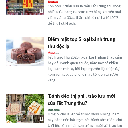
Còn hơn 2 tuần nữa là đến Tết Trung thu song
nhiều cửa hàng đã sớm treo bảng khuyến mãi,
giảm giá từ 30%, thậm chí có nơi hạ tới 50%
để thu hút khách.
Điểm mặt top 5 loại bánh trung
thu độc lạ
Tết Trung Thu 2025 ngoài bánh nhân thập cẩm
hay đậu xanh quen thuộc, năm nay có nhiều
loại bánh mới lạ, kết hợp nguyên liệu hiện đại
gồm yến sào, cà phê, ô mai, tỏi đen và rượu
vang.
'Bánh dẻo thị phi', trào lưu mới
của Tết Trung thu?
Từng bị cho là lép vế trước bánh nướng, năm
nay bánh dẻo bất ngờ trở thành tâm điểm chú
ý. Chiếc bánh nhân sen trứng muối với trào lưu