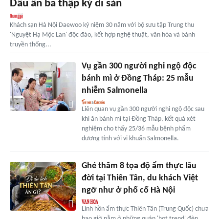
Dấu ấn ba thập kỷ di sản
Khách sạn Hà Nội Daewoo kỷ niệm 30 năm với bộ sưu tập Trung thu
'Nguyệt Hạ Mộc Lan' độc đáo, kết hợp nghệ thuật, văn hóa và bánh
truyền thống...
Vụ gần 300 người nghi ngộ độc
bánh mì ở Đồng Tháp: 25 mẫu
nhiễm Salmonella
Liên quan vụ gần 300 người nghi ngộ độc sau
khi ăn bánh mì tại Đồng Tháp, kết quả xét
nghiệm cho thấy 25/36 mẫu bệnh phẩm
dương tính với vi khuẩn Salmonella.
Ghé thăm 8 tọa độ ẩm thực lâu
đời tại Thiên Tân, du khách Việt
ngỡ như ở phố cổ Hà Nội
Linh hồn ẩm thực Thiên Tân (Trung Quốc) chưa
bao giờ nằm ở những quán 'hot trend' đèn