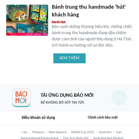
Bánh trung thu handmade 'hút'
khách hàng
Bên cạnh những thương hiệu lớn, những chiếc
bánh trung thu handmade đang dần chiếm
được cảm tình của người tiêu dùng ở Hà Tĩnh,
trở thành xu hướng với sự độc đáo.
XEM THÊM
TẢI ỨNG DỤNG BÁO MỚI
ĐỂ KHÔNG BỎ SÓT TIN TỨC
Điều khoản sử dụng
Chính sách bảo mật
Lào
Malaysia
New Zealand
ASEAN Cup 2026
Australia
Iran
Saysomphone Phomvihane
Chủ Tịch Quốc Hội
Australia Sam Mostyn