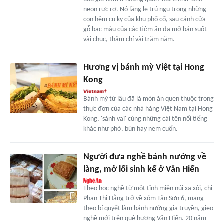
neon rực rỡ. Nó lặng lẽ trú ngụ trong những
con hẻm cũ kỹ của khu phố cổ, sau cánh cửa
gỗ bạc màu của các tiệm ăn đã mở bán suốt
vài chục, thậm chí vài trăm năm.
Hương vị bánh mỳ Việt tại Hong
Kong
Bánh mỳ từ lâu đã là món ăn quen thuộc trong
thực đơn của các nhà hàng Việt Nam tại Hong
Kong, 'sánh vai' cùng những cái tên nổi tiếng
khác như phở, bún hay nem cuốn.
Người đưa nghề bánh nướng về
làng, mở lối sinh kế ở Văn Hiến
Theo học nghề từ một tỉnh miền núi xa xôi, chị
Phan Thị Hằng trở về xóm Tân Sơn 6, mang
theo bí quyết làm bánh nướng gia truyền, gieo
nghề mới trên quê hương Văn Hiến. 20 năm