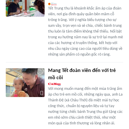
Tết Trung thu là khoảnh khắc ấm áp của đoàn
viên, nơi gia đình quây quần bên mâm cỗ
trông trăng. Với ý nghĩa biểu tượng cho sự
sum vầy, trọn vẹn và sẻ chia, chiếc bánh trung
thu luôn là tâm điểm không thể thiếu. Nổi bật
trong xu hướng năm nay là sự trở lại mạnh mẽ
của các hương vị truyền thống, kết hợp với
nhu cầu ngày càng cao của người tiêu dùng về
những sản phẩm có nguồn gốc rõ ràng.
Mang Tết đoàn viên đến với trẻ
mồ côi
Với mong muốn mang đến một mùa trăng ấm
áp cho trẻ em mồ côi, những ngày qua, anh La
Thành Đệ (xã Châu Thới) đã miệt mài tự học
công thức, chuẩn bị nguyên liệu và tự tay
nướng từng chiếc bánh Trung thu gửi tặng các
em nhỏ sớm chịu cảnh thiệt thòi, như một
món quà của tình thương và lòng nhân ái.