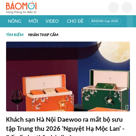
NÓNG
MỚI
VIDEO
CHỦ ĐỀ
#ASEAN Cup 2026
#Trí tuệ nhân tạo
#Mỹ - Iran
#Khám phá Việt Nam
TÌM KIẾM
NHÂN THẬP CẨM
#Khám phá thế giới
Khách sạn Hà Nội Daewoo ra mắt bộ sưu
tập Trung thu 2026 'Nguyệt Hạ Mộc Lan' -