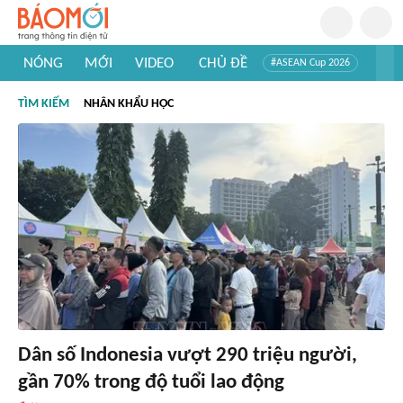
NÓNG
MỚI
VIDEO
CHỦ ĐỀ
#ASEAN Cup 2026
#Trí tuệ nhân tạo
#Mỹ - Iran
#Khám phá Việt Nam
TÌM KIẾM
NHÂN KHẨU HỌC
#Khám phá thế giới
Dân số Indonesia vượt 290 triệu người,
gần 70% trong độ tuổi lao động