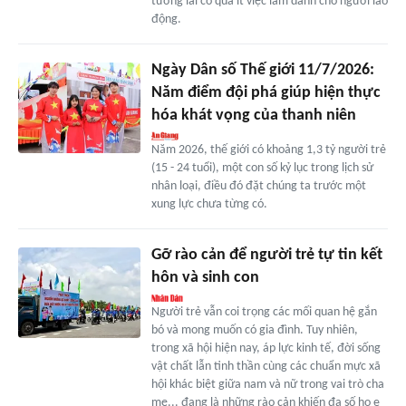
tương lai có quá ít việc làm dành cho người lao
động.
Ngày Dân số Thế giới 11/7/2026:
Năm điểm đội phá giúp hiện thực
hóa khát vọng của thanh niên
Năm 2026, thế giới có khoảng 1,3 tỷ người trẻ
(15 - 24 tuổi), một con số kỷ lục trong lịch sử
nhân loại, điều đó đặt chúng ta trước một
xung lực chưa từng có.
Gỡ rào cản để người trẻ tự tin kết
hôn và sinh con
Người trẻ vẫn coi trọng các mối quan hệ gắn
bó và mong muốn có gia đình. Tuy nhiên,
trong xã hội hiện nay, áp lực kinh tế, đời sống
vật chất lẫn tinh thần cùng các chuẩn mực xã
hội khác biệt giữa nam và nữ trong vai trò cha
mẹ... đang là những rào cản khiến đa số họ e