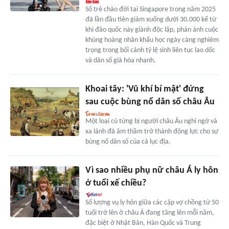
Số trẻ chào đời tại Singapore trong năm 2025
đã lần đầu tiên giảm xuống dưới 30.000 kể từ
khi đảo quốc này giành độc lập, phản ánh cuộc
khủng hoảng nhân khẩu học ngày càng nghiêm
trọng trong bối cảnh tỷ lệ sinh liên tục lao dốc
và dân số già hóa nhanh.
Khoai tây: 'Vũ khí bí mật' đứng
sau cuộc bùng nổ dân số châu Âu
Một loại củ từng bị người châu Âu nghi ngờ và
xa lánh đã âm thầm trở thành động lực cho sự
bùng nổ dân số của cả lục địa.
Vì sao nhiều phụ nữ châu Á ly hôn
ở tuổi xế chiều?
Số lượng vụ ly hôn giữa các cặp vợ chồng từ 50
tuổi trở lên ở châu Á đang tăng lên mỗi năm,
đặc biệt ở Nhật Bản, Hàn Quốc và Trung