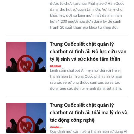
được tổ chức tại chùa Phật giáo ở Hàn Quốc
đang thu hút sự quan tâm lớn. Với tỷ lệ chọi
khốc liệt, đợt sự kiện mới nhất đã ghi nhận
hơn 4.200 người nộp đơn đăng ký để cạnh
tranh 20 suất tham gia khóa tu ghép đôi.
Trung Quốc siết chặt quản lý
chatbot AI tình ái: Nỗ lực cứu vãn
tỷ lệ sinh và sức khỏe tâm thần
Lệnh cấm chatbot AI 'hẹn hò' đối với trẻ vị
thành niên tại Trung Quốc phản ánh lo ngại
sâu sắc về sự phụ thuộc cảm xúc ảo và tác
động tiêu cực đến tỷ lệ sinh đang sụt giảm.
Trung Quốc siết chặt quản lý
chatbot AI tình ái: Giải mã lý do và
tác động công nghệ
Quy định mới cấm trẻ vị thành niên sử dụng AI