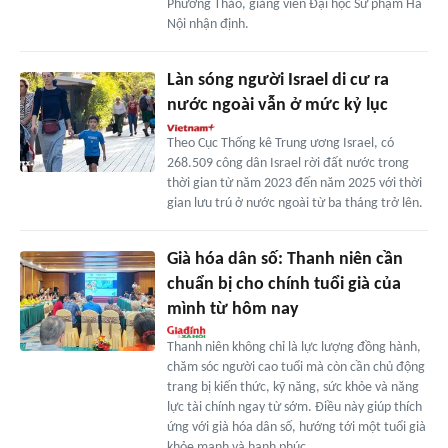
Phương Thảo, giảng viên Đại học Sư phạm Hà
Nội nhận định.
Làn sóng người Israel di cư ra
nước ngoài vẫn ở mức kỷ lục
Theo Cục Thống kê Trung ương Israel, có
268.509 công dân Israel rời đất nước trong
thời gian từ năm 2023 đến năm 2025 với thời
gian lưu trú ở nước ngoài từ ba tháng trở lên.
Già hóa dân số: Thanh niên cần
chuẩn bị cho chính tuổi già của
mình từ hôm nay
Thanh niên không chỉ là lực lượng đồng hành,
chăm sóc người cao tuổi mà còn cần chủ động
trang bị kiến thức, kỹ năng, sức khỏe và năng
lực tài chính ngay từ sớm. Điều này giúp thích
ứng với già hóa dân số, hướng tới một tuổi già
khỏe mạnh và hạnh phúc.