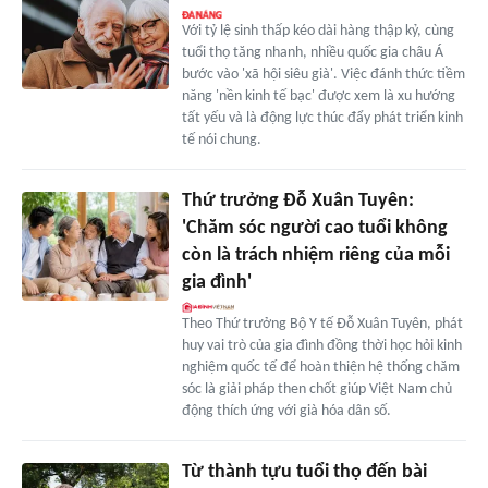
Với tỷ lệ sinh thấp kéo dài hàng thập kỷ, cùng
tuổi thọ tăng nhanh, nhiều quốc gia châu Á
bước vào 'xã hội siêu già'. Việc đánh thức tiềm
năng 'nền kinh tế bạc' được xem là xu hướng
tất yếu và là động lực thúc đẩy phát triển kinh
tế nói chung.
Thứ trưởng Đỗ Xuân Tuyên:
'Chăm sóc người cao tuổi không
còn là trách nhiệm riêng của mỗi
gia đình'
Theo Thứ trưởng Bộ Y tế Đỗ Xuân Tuyên, phát
huy vai trò của gia đình đồng thời học hỏi kinh
nghiệm quốc tế để hoàn thiện hệ thống chăm
sóc là giải pháp then chốt giúp Việt Nam chủ
động thích ứng với già hóa dân số.
Từ thành tựu tuổi thọ đến bài