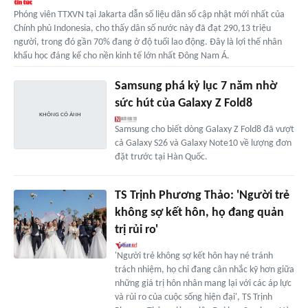
Phóng viên TTXVN tại Jakarta dẫn số liệu dân số cập nhật mới nhất của
Chính phủ Indonesia, cho thấy dân số nước này đã đạt 290,13 triệu
người, trong đó gần 70% đang ở độ tuổi lao động. Đây là lợi thế nhân
khẩu học đáng kể cho nền kinh tế lớn nhất Đông Nam Á.
Samsung phá kỷ lục 7 năm nhờ
sức hút của Galaxy Z Fold8
Samsung cho biết dòng Galaxy Z Fold8 đã vượt
cả Galaxy S26 và Galaxy Note10 về lượng đơn
đặt trước tại Hàn Quốc.
TS Trịnh Phương Thảo: 'Người trẻ
không sợ kết hôn, họ đang quản
trị rủi ro'
'Người trẻ không sợ kết hôn hay né tránh
trách nhiệm, họ chỉ đang cân nhắc kỹ hơn giữa
những giá trị hôn nhân mang lại với các áp lực
và rủi ro của cuộc sống hiện đại', TS Trịnh