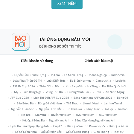
XEM THÊM
TẢI ỨNG DỤNG BÁO MỚI
ĐỂ KHÔNG BỎ SÓT TIN TỨC
Điều khoản sử dụng
Chính sách bảo mật
Dự Án Đầu Tư Xây Dựng
Tô Lâm
Lê Minh Hưng
Doanh Nghiệp
Indonesia
Luật Phát Triển Đô Thị
Luật Kiến Trúc
Eo Biển Hormuz
Campuchia
Logistic
ASEAN Cup 2026
Tháo Gỡ
Năm
Kim Sang-Sik
Hạ Tầng
Đại Biểu Quốc Hội
Mỹ
Liên Bang Nga
Vùng Thủ Đô
Đường Vành Đai 5
Iran
An Ninh Mạng
AFF Cup 2026
Lịch Thi Đấu AFF Cup 2026
Bảng Xếp Hạng AFF Cup 2026
Bóng Đá
Báo Bóng Đá
Bóng Đá Việt Nam
Thể Thao
Lionel Messi
Lamine Yamal
Nguyễn Xuân Son
Nguyễn Đình Bắc
Tin Thế Giới
Pháp Luật
Xã Hội
Tin Bão
Tin Tức
Giá Vàng
Tuyển Việt Nam
U23 Việt Nam
U17 Việt Nam
Kết Quả Bóng Đá
Ngoại Hạng Anh
Bảng Xếp Hạng Ngoại Hạng Anh
Lịch Thi Đấu Ngoại Hạng Anh
Cúp C1
Kết Quả Vietlott Power 6/55
Kết Quả Xổ Số
Xổ Số Miền Nam
Xổ Số Miền Bắc
Xổ Số Miền Trung
Giao Thông
Thời Sự