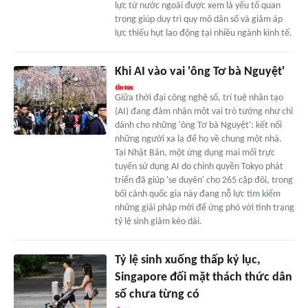
lực từ nước ngoài được xem là yếu tố quan
trọng giúp duy trì quy mô dân số và giảm áp
lực thiếu hụt lao động tại nhiều ngành kinh tế.
Khi AI vào vai 'ông Tơ bà Nguyệt'
Giữa thời đại công nghệ số, trí tuệ nhân tạo
(AI) đang đảm nhận một vai trò tưởng như chỉ
dành cho những 'ông Tơ bà Nguyệt': kết nối
những người xa lạ để họ về chung một nhà.
Tại Nhật Bản, một ứng dụng mai mối trực
tuyến sử dụng AI do chính quyền Tokyo phát
triển đã giúp 'se duyên' cho 265 cặp đôi, trong
bối cảnh quốc gia này đang nỗ lực tìm kiếm
những giải pháp mới để ứng phó với tình trạng
tỷ lệ sinh giảm kéo dài.
Tỷ lệ sinh xuống thấp kỷ lục,
Singapore đối mặt thách thức dân
số chưa từng có