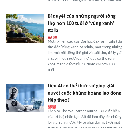
trước khi bước vào giai đoạn suy giảm kéo dài.
Bí quyết của những người sống
thọ hơn 100 tuổi ở 'vùng xanh'
Italia
Một nghiên cứu của Đại học Cagliari (Italia) đã
tìm đến 'vùng xanh' Sardinia, một trong những
khu vực nổi tiếng thế giới về tuổi thọ, để lý giải
vì sao nhiều người dân nơi đây có thể sống
khỏe mạnh đến tuổi 90, thậm chí hơn 100
tuổi.
Liệu AI có thể thực sự giúp giải
quyết cuộc khủng hoảng lao động
tiếp theo?
Theo tờ The Wall Street Journal, sự xuất hiện
của trí tuệ nhân tạo (AI) đã làm dấy lên những
lo ngại rằng nước Mỹ sẽ phải đối mặt với một