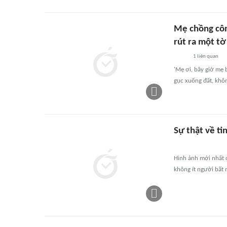
Mẹ chồng công
rút ra một tờ
1
liên quan
'Mẹ ơi, bây giờ mẹ 
gục xuống đất, khôn
Sự thật về ti
Hình ảnh mới nhất c
không ít người bất 