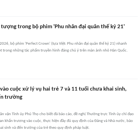
n tượng trong bộ phim 'Phu nhân đại quân thế kỷ 21'
2026, bộ phim 'Perfect Crown' (tựa Việt: Phu nhân đại quân thế kỷ 21) nhanh
t trong những tác phẩm truyền hình đáng chú ý trên màn ảnh nhỏ Hàn Quốc.
vào cuộc xử lý vụ hai trẻ 7 và 11 tuổi chưa khai sinh,
ến trường
ân vận Tỉnh ủy Phú Thọ cho biết đã báo cáo, đề nghị Thường trực Tỉnh ủy chỉ đạo
uan khẩn trương vào cuộc, thực hiện đầy đủ quy định của Đảng và Nhà nước, bảo
i sinh và đến trường của trẻ theo quy định pháp luật.