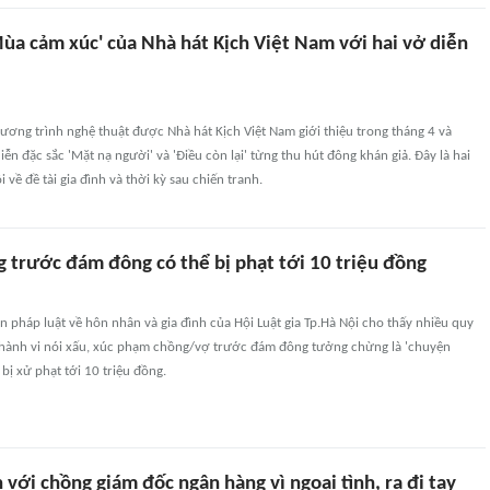
ùa cảm xúc' của Nhà hát Kịch Việt Nam với hai vở diễn
ương trình nghệ thuật được Nhà hát Kịch Việt Nam giới thiệu trong tháng 4 và
iễn đặc sắc 'Mặt nạ người' và 'Điều còn lại' từng thu hút đông khán giả. Đây là hai
i về đề tài gia đình và thời kỳ sau chiến tranh.
g trước đám đông có thể bị phạt tới 10 triệu đồng
ền pháp luật về hôn nhân và gia đình của Hội Luật gia Tp.Hà Nội cho thấy nhiều quy
 hành vi nói xấu, xúc phạm chồng/vợ trước đám đông tưởng chừng là 'chuyện
bị xử phạt tới 10 triệu đồng.
n với chồng giám đốc ngân hàng vì ngoại tình, ra đi tay