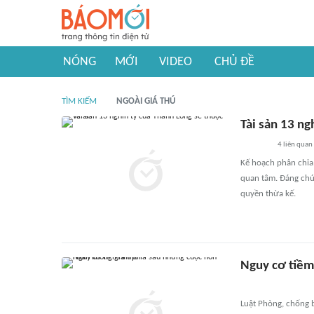
NÓNG
MỚI
VIDEO
CHỦ ĐỀ
TÌM KIẾM
NGOÀI GIÁ THÚ
Tài sản 13 ng
4
liên quan
Kế hoạch phân chia
quan tâm. Đáng chú 
quyền thừa kế.
Nguy cơ tiềm
Luật Phòng, chống 