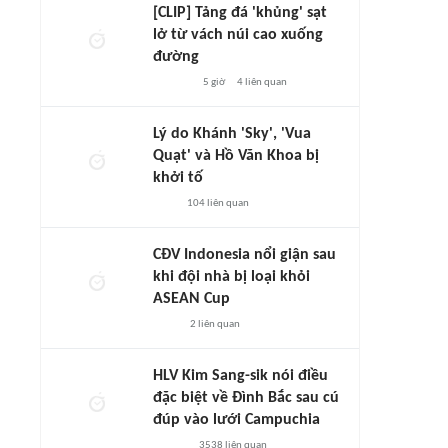
[CLIP] Tảng đá 'khủng' sạt
lở từ vách núi cao xuống
đường
5 giờ
4
liên quan
Lý do Khánh 'Sky', 'Vua
Quạt' và Hồ Văn Khoa bị
khởi tố
104
liên quan
CĐV Indonesia nổi giận sau
khi đội nhà bị loại khỏi
ASEAN Cup
2
liên quan
HLV Kim Sang-sik nói điều
đặc biệt về Đình Bắc sau cú
đúp vào lưới Campuchia
3538
liên quan