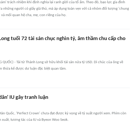
ám' trách nhiệm khi định nghĩa lại ranh giới của tổ ấm. Theo đó, bạo lực gia đình
ữa những người có giấy giá thú, mà áp dụng toàn vẹn với cả nhóm đối tượng 'chung
 và mối quan hệ cha, mẹ, con riêng của họ.
Long tuổi 72 tài sản chục nghìn tỷ, âm thầm chu cấp cho
UỐC) - Tài tử Thành Long sở hữu khối tài sản nửa tỷ USD. Di chúc của ông về
ền thừa kế được dư luận đặc biệt quan tâm.
dân' IU gây tranh luận
Hàn Quốc, 'Perfect Crown' chưa đạt được kỳ vọng về tỷ suất người xem. Phim còn
ễn xuất, tương tác của IU và Byeon Woo Seok.