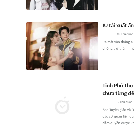
IU tái xuất ấ
10
liên quan
Ra mắt vào tháng 4.
chóng trở thành mộ
Tỉnh Phú Thọ 
chưa từng đ
2
liên quan
Ban Tuyên giáo và D
các cơ quan liên q
đảm quyền được kha