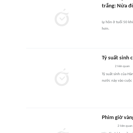
trắng: Nửa đ
Ly hôn ở tuổi 50 kh
hơn.
Tỷ suất sinh 
2
liên quan
Tỷ suất sinh của Hà
nước này vào cuộc 
Phim giờ vàng
2
liên quan