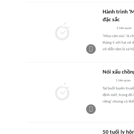
Hành trình 'M
đặc sắc
2
liên quan
'Mùa cảm xúc' là ch
tháng 5 với hai vở d
vở diễn tâm lý xã hộ
Nói xấu chồn
1
liên quan
Tại buổi tuyên truy
định mới, trong đó
riêng' nhưng có thể 
50 tuổi ly hô