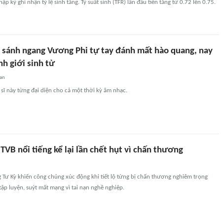
hập kỷ ghi nhận tỷ lệ sinh tăng. Tỷ suất sinh (TFR) lần đầu tiên tăng từ 0.72 lên 0.75.
g sánh ngang Vương Phi tự tay đánh mất hào quang, nay
h giới sinh tử
an
sĩ này từng đại diện cho cả một thời kỳ âm nhạc.
TVB nổi tiếng kể lại lần chết hụt vì chấn thương
 Tư Kỳ khiến công chúng xúc động khi tiết lộ từng bị chấn thương nghiêm trọng
tập luyện, suýt mất mạng vì tai nạn nghề nghiệp.