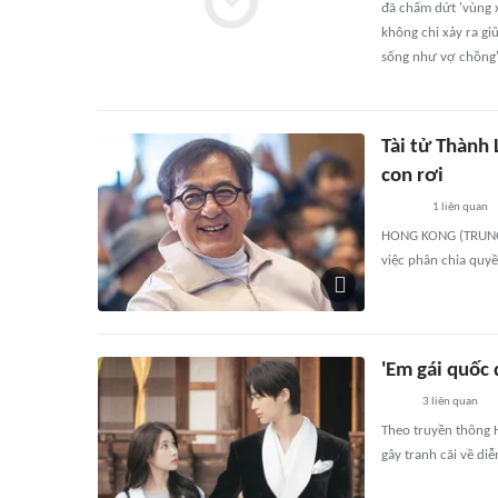
đã chấm dứt 'vùng x
không chỉ xảy ra gi
sống như vợ chồng'
Tài tử Thành 
con rơi
1
liên quan
HONG KONG (TRUNG Q
việc phân chia quy
'Em gái quốc 
3
liên quan
Theo truyền thông 
gây tranh cãi về di