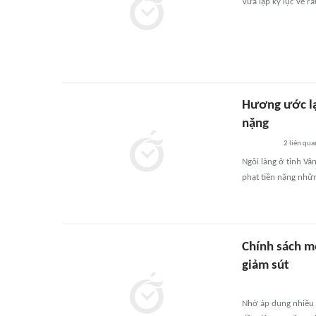
Vừa lập kỷ lục về ra
Hương ước lạ 
nặng
2
liên qua
Ngôi làng ở tỉnh V
phạt tiền nặng nhữn
Chính sách mớ
giảm sút
Nhờ áp dụng nhiều c