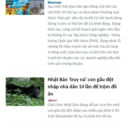
Sau một thời gian dài ngủ đông chờ đợi các
nút thắt về thủ tục và đàm phán thương mại
được tháo gỡ, siêu dự án khí Cá Voi Xanh đang
đứng trước cơ hội lớn để tái khởi động. Động
thái này, cùng với kế hoạch giải ngân vốn đầu
tư khổng lồ của Tập đoàn Công nghiệp - Năng
lượng Quốc gia Việt Nam (PVN), đang phát đi
những tín hiệu mạnh mẽ về một chu kỳ tăng
trưởng mới, hứa hẹn tạo cú hích lớn cho bức
tranh lợi nhuận của các doanh nghiệp dầu khí
trên sàn chứng khoán.
Nhật Bản 'truy nã' con gấu đột
nhập nhà dân 14 lần để trộm đồ
ăn
Giới chức Nhật Bản đang nỗ lực truy tìm một
con gấu đã đột nhập vào nhiều gia đình ở thị
trấn Shizukuishi để lục tủ lạnh tìm đồ ăn.