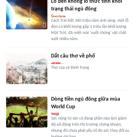
Lỗ đen khổng lồ thức tỉnh khỏi
trạng thái ngủ đông
Cách Trái Đất 360 triệu năm ánh sáng, một lỗ
đen có khối lượng gấp 1 triệu lần khối lượng
Mặt Trời, đã miệt mài 'nuốt chửng' vật chất
suốt nhiều năm.
Dắt câu thơ về phố
Thơ của Lê Đình Trọng
Dòng tiền ngủ đông giữa mùa
World Cup
Sức nóng từ sân cỏ đang phần nào làm giảm
độ sôi động trên thị trường chứng khoán,
nhưng đó chưa phải yếu tố đủ sức thay đổi xu
hướng dài hạn...