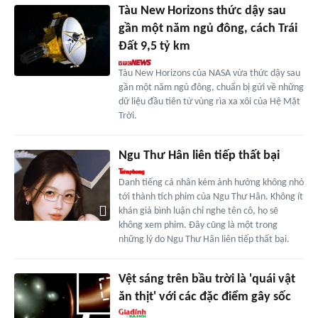
Tàu New Horizons thức dậy sau
gần một năm ngủ đông, cách Trái
Đất 9,5 tỷ km
Tàu New Horizons của NASA vừa thức dậy sau
gần một năm ngủ đông, chuẩn bị gửi về những
dữ liệu đầu tiên từ vùng rìa xa xôi của Hệ Mặt
Trời.
Ngu Thư Hân liên tiếp thất bại
Danh tiếng cá nhân kém ảnh hưởng không nhỏ
tới thành tích phim của Ngu Thư Hân. Không ít
khán giả bình luận chỉ nghe tên cô, họ sẽ
không xem phim. Đây cũng là một trong
những lý do Ngu Thư Hân liên tiếp thất bại.
Vệt sáng trên bầu trời là 'quái vật
ăn thịt' với các đặc điểm gây sốc