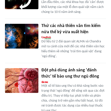
Lần đầu tiên, các nhà khoa học đã 'cân' được
khối lượng của một lỗ đen quái vật nằm cách
chúng ta 10 tỉ năm ánh sáng.
Thứ các nhà thiên văn tìm kiếm
nửa thế kỷ vừa xuất hiện
Dữ liệu từ 2 đài quan sát ALMA và Chandra
mở ra cánh cửa mới để các nhà thiên văn học
hiểu thêm về những 'trái tim quái vật' đang
'ngủ đông'.
Đột phá dùng ánh sáng 'đánh
thức' tế bào ung thư ngủ đông
Một số tế bào ung thư có khả năng bước vào
trạng thái 'ngủ đông' để sống sót qua các đợt
điều trị. Thay vì tiếp tục phát triển và phân
chia, chúng trở nên gần như bất hoạt, từ đó
né tránh được tác dụng của nhiều loại thuốc
trị ung thư.