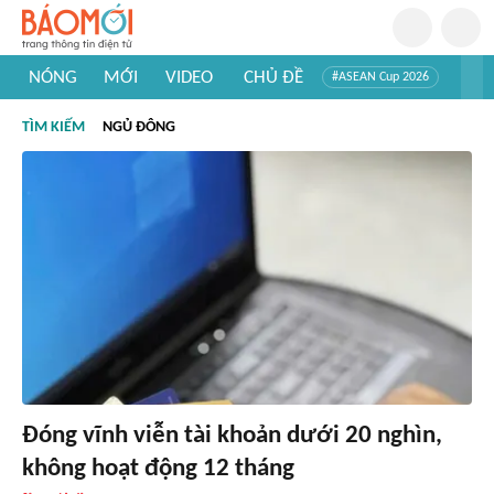
NÓNG
MỚI
VIDEO
CHỦ ĐỀ
#ASEAN Cup 2026
#Trí tuệ nhân tạo
#Mỹ - Iran
#Khám phá Việt Nam
TÌM KIẾM
NGỦ ĐÔNG
#Khám phá thế giới
Đóng vĩnh viễn tài khoản dưới 20 nghìn,
không hoạt động 12 tháng