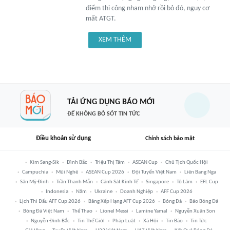
điểm thi công nham nhở rồi bỏ đó, nguy cơ
mất ATGT.
XEM THÊM
TẢI ỨNG DỤNG BÁO MỚI
ĐỂ KHÔNG BỎ SÓT TIN TỨC
Điều khoản sử dụng
Chính sách bảo mật
Kim Sang-Sik
Đình Bắc
Triệu Thị Tâm
ASEAN Cup
Chủ Tịch Quốc Hội
Campuchia
Mũi Nghê
ASEAN Cup 2026
Đội Tuyển Việt Nam
Liên Bang Nga
Sân Mỹ Đình
Trần Thanh Mẫn
Cảnh Sát Kinh Tế
Singapore
Tô Lâm
EFL Cup
Indonesia
Năm
Ukraine
Doanh Nghiệp
AFF Cup 2026
Lịch Thi Đấu AFF Cup 2026
Bảng Xếp Hạng AFF Cup 2026
Bóng Đá
Báo Bóng Đá
Bóng Đá Việt Nam
Thể Thao
Lionel Messi
Lamine Yamal
Nguyễn Xuân Son
Nguyễn Đình Bắc
Tin Thế Giới
Pháp Luật
Xã Hội
Tin Bão
Tin Tức