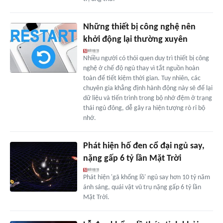
Những thiết bị công nghệ nên
khởi động lại thường xuyên
Nhiều người có thói quen duy trì thiết bị công
nghệ ở chế độ ngủ thay vì tắt nguồn hoàn
toàn để tiết kiệm thời gian. Tuy nhiên, các
chuyên gia khẳng định hành động này sẽ để lại
dữ liệu và tiến trình trong bộ nhớ đệm ở trạng
thái ngủ đông, dễ gây ra hiện tượng rò rỉ bộ
nhớ.
Phát hiện hố đen cổ đại ngủ say,
nặng gấp 6 tỷ lần Mặt Trời
Phát hiện 'gã khổng lồ' ngủ say hơn 10 tỷ năm
ánh sáng, quái vật vũ trụ nặng gấp 6 tỷ lần
Mặt Trời.