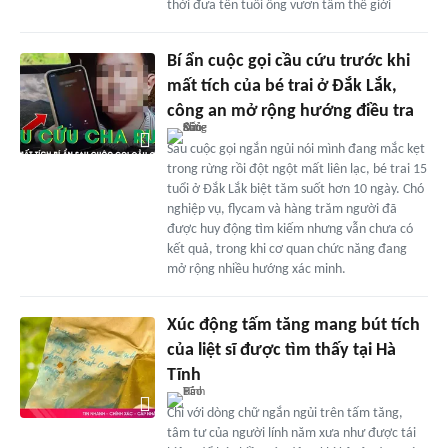
thời đưa tên tuổi ông vươn tầm thế giới
Bí ẩn cuộc gọi cầu cứu trước khi
mất tích của bé trai ở Đắk Lắk,
công an mở rộng hướng điều tra
Sau cuộc gọi ngắn ngủi nói mình đang mắc kẹt
trong rừng rồi đột ngột mất liên lạc, bé trai 15
tuổi ở Đắk Lắk biệt tăm suốt hơn 10 ngày. Chó
nghiệp vụ, flycam và hàng trăm người đã
được huy động tìm kiếm nhưng vẫn chưa có
kết quả, trong khi cơ quan chức năng đang
mở rộng nhiều hướng xác minh.
Xúc động tấm tăng mang bút tích
của liệt sĩ được tìm thấy tại Hà
Tĩnh
Chỉ với dòng chữ ngắn ngủi trên tấm tăng,
tâm tư của người lính năm xưa như được tái