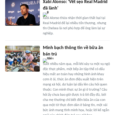
Xabi Alonso: 'Vết sẹo Real Madrid
đã lành'
Xabi Alonso thừa nhận thời gian thất bại tại
Real Madrid để lại nhiều tổn thương, nhưng
tin Chelsea là nơi phù hợp để ông làm lại sự
nghiệp.
Minh bạch thông tin về bữa ăn
bán trú
Suốt nhiều năm qua, mỗi khi xảy ra một vụ ngộ
độc thực phẩm, một bếp ăn tập thể có dấu
hiệu mất an toàn hay những hình ảnh khay
cơm ít ỏi, thức ăn đơn điệu xuất hiện trên
mạng xã hội, dư luận lại dấy lên câu hỏi quen
thuộc: Con mình thực sự ăn gì ở trường? Câu
hỏi ấy chưa bao giờ được trả lời đầy đủ, bởi
cha mẹ thường chỉ biết đến bữa ăn của con
qua một tờ thực đơn dán ở bảng tin, một vài
bức ảnh mang tính minh họa, hoặc lời kể ngắn