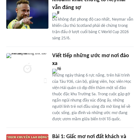
vẫn đáng sợ
Dù không đạt phong độ cao nhất, Neymar vẫn
khiến cầu thủ Scotland phải dè chừng trong
trận đấu ở lượt cuối bảng C World Cup 2026
sáng 25/6.
Viết tiếp những ước mơ nơi đảo
xa
Những ngày tháng 6 rực nắng, trên hải trình
của Tàu 936, cán bộ, giảng viên, học viên Học
viện Hải quân có dịp đến thăm một số đảo
thuộc đặc khu Trường Sa. Trong cuộc gặp gỡ
ngắn ngủi nhưng đầy xúc động ấy, những
người lính trẻ nơi đầu sóng đã mở lòng kể về
cuộc sống, gia đình và những ước mơ đang
được ươm mầm giữa biển trời Tổ quốc.
Bài 1: Giấc mơ nơi đất khách và