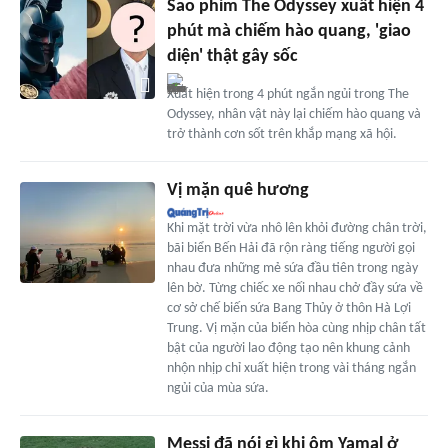
Sao phim The Odyssey xuất hiện 4
phút mà chiếm hào quang, 'giao
diện' thật gây sốc
Xuất hiện trong 4 phút ngắn ngủi trong The
Odyssey, nhân vật này lại chiếm hào quang và
trở thành cơn sốt trên khắp mạng xã hội.
Vị mặn quê hương
Khi mặt trời vừa nhô lên khỏi đường chân trời,
bãi biển Bến Hải đã rộn ràng tiếng người gọi
nhau đưa những mẻ sứa đầu tiên trong ngày
lên bờ. Từng chiếc xe nối nhau chở đầy sứa về
cơ sở chế biến sứa Bang Thủy ở thôn Hà Lợi
Trung. Vị mặn của biển hòa cùng nhịp chân tất
bật của người lao động tạo nên khung cảnh
nhộn nhịp chỉ xuất hiện trong vài tháng ngắn
ngủi của mùa sứa.
Messi đã nói gì khi ôm Yamal ở