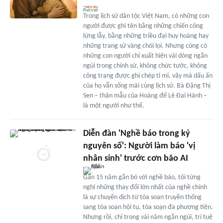
Trong lịch sử dân tộc Việt Nam, có những con
người được ghi tên bằng những chiến công
lừng lẫy, bằng những triều đại huy hoàng hay
những trang sử vàng chói lọi. Nhưng cũng có
những con người chỉ xuất hiện vài dòng ngắn
ngủi trong chính sử, không chức tước, không
công trạng được ghi chép tỉ mỉ, vậy mà dấu ấn
của họ vẫn sống mãi cùng lịch sử. Bà Đặng Thị
Sen – thân mẫu của Hoàng đế Lê Đại Hành –
là một người như thế.
Diễn đàn 'Nghề báo trong kỷ
nguyên số': Người làm báo 'vị
nhân sinh' trước cơn bão AI
Gần 15 năm gắn bó với nghề báo, tôi từng
nghĩ những thay đổi lớn nhất của nghề chính
là sự chuyển dịch từ tòa soạn truyền thống
sang tòa soạn hội tụ, tòa soạn đa phương tiện.
Nhưng rồi, chỉ trong vài năm ngắn ngủi, trí tuệ