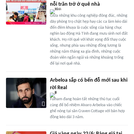
nỗi trăn trở ở quê nhà
Giữa những khu công nghiệp đông đúc, những
dãy phòng trọ chật hẹp hay các ca làm kéo dài
đến đêm khuya là cuộc sống của hàng chục
nghìn lao động Hà Tĩnh đang mưu sinh nơi đất
khách. Họ rời quê với khát vọng đổi thay cuộc
sống, nhưng phía sau những đồng lương là
những năm tháng xa gia đình, những cuộc
đoàn viên ngắn ngủi và những khoảng trống
để lại nơi quê nhà.
Arbeloa sắp có bến đỗ mới sau khi
rời Real
Fulham đang hoàn tất những thủ tục cuối
cùng để bổ nhiệm Alvaro Arbeloa vào chiếc
ghế nóng tại sân Craven Cottage với bản hợp
đồng kéo dài 3 năm.
Giá vàng ngày 22/6: Bảng giá tại