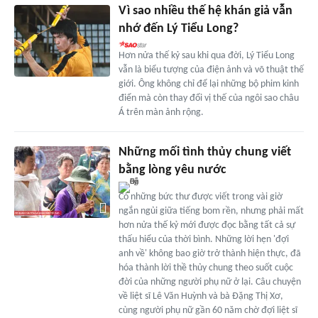
Vì sao nhiều thế hệ khán giả vẫn
nhớ đến Lý Tiểu Long?
Hơn nửa thế kỷ sau khi qua đời, Lý Tiểu Long
vẫn là biểu tượng của điện ảnh và võ thuật thế
giới. Ông không chỉ để lại những bộ phim kinh
điển mà còn thay đổi vị thế của ngôi sao châu
Á trên màn ảnh rộng.
Những mối tình thủy chung viết
bằng lòng yêu nước
Có những bức thư được viết trong vài giờ
ngắn ngủi giữa tiếng bom rền, nhưng phải mất
hơn nửa thế kỷ mới được đọc bằng tất cả sự
thấu hiểu của thời bình. Những lời hẹn 'đợi
anh về' không bao giờ trở thành hiện thực, đã
hóa thành lời thề thủy chung theo suốt cuộc
đời của những người phụ nữ ở lại. Câu chuyện
về liệt sĩ Lê Văn Huỳnh và bà Đặng Thị Xơ,
cùng người phụ nữ gần 60 năm chờ đợi liệt sĩ