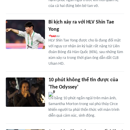
hạnh phúc ngắn ngủi trước khi mối quan hệ
của cả hai đứng bên bờ tan vỡ.
Bi kịch xảy ra với HLV Shin Tae
Yong
HLV Shin Tae Yong được cho là đang đối mặt
với nguy cơ nhận án kỷ luật rất nặng từ Liên
đoàn Bóng đá Hàn Quốc (KFA), sau những lùm
xùm xảy ra trong thời gian ông dẫn dắt CLB
Ulsan HD.
10 phút không thể tin được của
'The Odyssey'
Chỉ bằng 10 phút ngắn ngủi trên màn ảnh,
Samantha Morton trong vai phù thủy Circe
khiến người ta phải thổn thức với màn trình
diễn quá cảm xúc, sinh động.