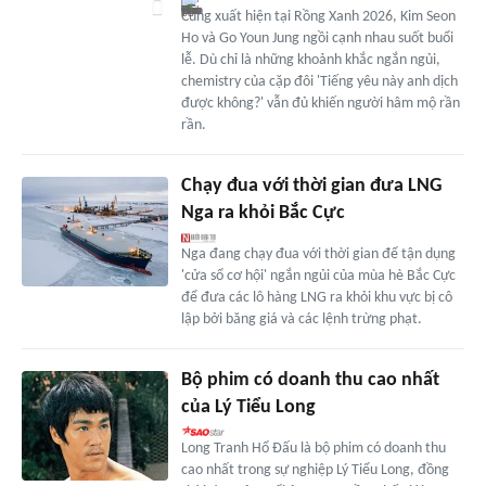
Cùng xuất hiện tại Rồng Xanh 2026, Kim Seon
Ho và Go Youn Jung ngồi cạnh nhau suốt buổi
lễ. Dù chỉ là những khoảnh khắc ngắn ngủi,
chemistry của cặp đôi 'Tiếng yêu này anh dịch
được không?' vẫn đủ khiến người hâm mộ rần
rần.
Chạy đua với thời gian đưa LNG
Nga ra khỏi Bắc Cực
Nga đang chạy đua với thời gian để tận dụng
'cửa sổ cơ hội' ngắn ngủi của mùa hè Bắc Cực
để đưa các lô hàng LNG ra khỏi khu vực bị cô
lập bởi băng giá và các lệnh trừng phạt.
Bộ phim có doanh thu cao nhất
của Lý Tiểu Long
Long Tranh Hổ Đấu là bộ phim có doanh thu
cao nhất trong sự nghiệp Lý Tiểu Long, đồng