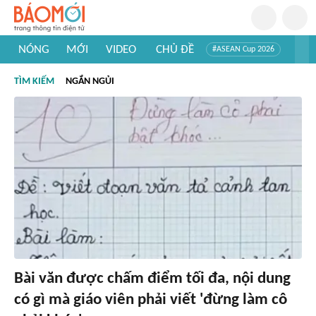
NÓNG
MỚI
VIDEO
CHỦ ĐỀ
#ASEAN Cup 2026
#Trí tuệ nhân tạo
#Mỹ - Iran
#Khám phá Việt Nam
TÌM KIẾM
NGẮN NGỦI
#Khám phá thế giới
Bài văn được chấm điểm tối đa, nội dung
có gì mà giáo viên phải viết 'đừng làm cô