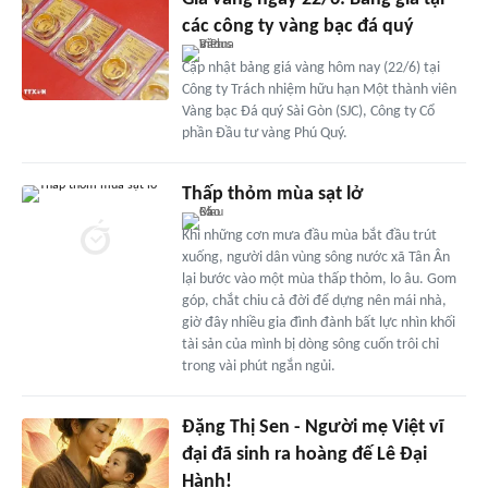
các công ty vàng bạc đá quý
Cập nhật bảng giá vàng hôm nay (22/6) tại
Công ty Trách nhiệm hữu hạn Một thành viên
Vàng bạc Đá quý Sài Gòn (SJC), Công ty Cổ
phần Đầu tư vàng Phú Quý.
Thấp thỏm mùa sạt lở
Khi những cơn mưa đầu mùa bắt đầu trút
xuống, người dân vùng sông nước xã Tân Ân
lại bước vào một mùa thấp thỏm, lo âu. Gom
góp, chắt chiu cả đời để dựng nên mái nhà,
giờ đây nhiều gia đình đành bất lực nhìn khối
tài sản của mình bị dòng sông cuốn trôi chỉ
trong vài phút ngắn ngủi.
Đặng Thị Sen - Người mẹ Việt vĩ
đại đã sinh ra hoàng đế Lê Đại
Hành!