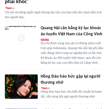
phải khóc'
Chỉ với vài dòng ngắn ngủi nhưng bài văn của bạn nhỏ đã chạm đến trái
tim người đọc.
Quang Hải cân bằng kỷ lục khoác
áo tuyển Việt Nam của Công Vinh
Dù chỉ được tung vào sân ở những phút cuối
trận gặp Indonesia, Quang Hải vẫn kịp ghi dấu
mốc đáng nhớ trong sự nghiệp khi có lần thứ
83 khoác áo đội tuyển Việt Nam, qua đó cân
bằng kỷ lục của cựu tiền đạo Lê Công Vinh.
Hồng Đào háo hức gặp lại người
thương nhớ
Hồng Đào háo hức cho biết đã chuẩn bị hoàn
tất, sẵn sàng hội ngộ người thương nhớ.