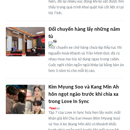
hiện, để lại nhiều xúc động khi kỷ vật được tìm
thấy trong quá trình khai quật hài cốt liệt sĩ tại
Hà Tĩnh.
Đổi chuyến hàng lấy những năm
tù
Một chuyến xe chở hàng chưa kịp tiếp tục thì
Nguyễn Hoài Khánh và Trần Minh Đức đã rủ
nhau mua ma túy sử dụng ngay trong cabin.
Cuộc nghỉ chân ngắn ngủi khép lại bằng bản án
hơn 3 năm tù cho mỗi bị cáo.
Kim Myung Soo và Kang Min Ah
hôn ngọt ngào trước khi chia xa
trong Love In Sync
Tập 7 của Love in Sync hứa hẹn lấy nước mắt
khán giả khi Cha Eun Hwan (Kim Myung Soo)
và Yoo Ji An (Kang Min Ah) có khoảnh khắc