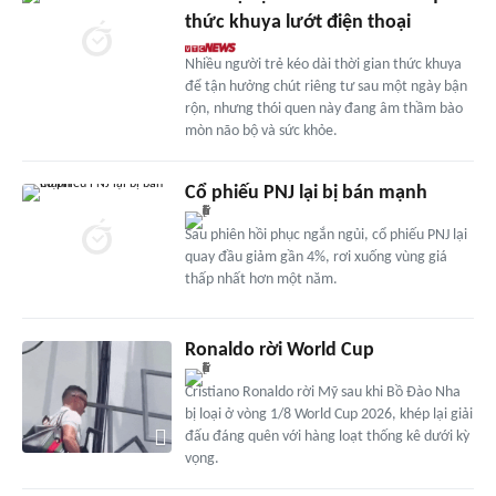
thức khuya lướt điện thoại
Nhiều người trẻ kéo dài thời gian thức khuya
để tận hưởng chút riêng tư sau một ngày bận
rộn, nhưng thói quen này đang âm thầm bào
mòn não bộ và sức khỏe.
Cổ phiếu PNJ lại bị bán mạnh
Sau phiên hồi phục ngắn ngủi, cổ phiếu PNJ lại
quay đầu giảm gần 4%, rơi xuống vùng giá
thấp nhất hơn một năm.
Ronaldo rời World Cup
Cristiano Ronaldo rời Mỹ sau khi Bồ Đào Nha
bị loại ở vòng 1/8 World Cup 2026, khép lại giải
đấu đáng quên với hàng loạt thống kê dưới kỳ
vọng.