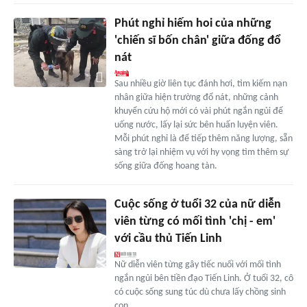
Phút nghỉ hiếm hoi của những
'chiến sĩ bốn chân' giữa đống đổ
nát
Sau nhiều giờ liên tục đánh hơi, tìm kiếm nạn
nhân giữa hiện trường đổ nát, những cảnh
khuyển cứu hộ mới có vài phút ngắn ngủi để
uống nước, lấy lại sức bên huấn luyện viên.
Mỗi phút nghỉ là để tiếp thêm năng lượng, sẵn
sàng trở lại nhiệm vụ với hy vọng tìm thêm sự
sống giữa đống hoang tàn.
Cuộc sống ở tuổi 32 của nữ diễn
viên từng có mối tình 'chị - em'
với cầu thủ Tiến Linh
Nữ diễn viên từng gây tiếc nuối với mối tình
ngắn ngủi bên tiền đạo Tiến Linh. Ở tuổi 32, cô
có cuộc sống sung túc dù chưa lấy chồng sinh
con.