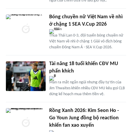
ngủi của chính đứa trẻ sau giờ học.
Bóng chuyền nữ Việt Nam về nhì
ở chặng 1 SEA V.Cup 2026
Thua Thái Lan 0-3, đội tuyển bóng chuyền nữ
Việt Nam về nhì ở chặng 1 Giải vô địch bóng
chuyền Đông Nam Á - SEA V.Cup 2026.
Tài năng 18 tuổi khiến CĐV MU
phấn khích
Màn ra mắt ngắn ngủi nhưng đầy tự tin của
Jim Thwaites khiến nhiều CĐV MU kêu gọi CLB
dừng kế hoạch mua thêm tiền vệ.
Rồng Xanh 2026: Kim Seon Ho -
Go Youn Jung đồng bộ reaction
khiến fan xao xuyến