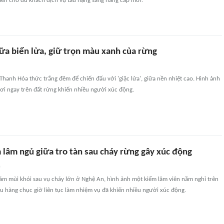
ến cho du khách dịch vụ tàu hạng sang nâng cấp mới.
ữa biển lửa, giữ trọn màu xanh của rừng
hanh Hóa thức trắng đêm để chiến đấu với 'giặc lửa', giữa nền nhiệt cao. Hình ảnh
ơi ngay trên đất rừng khiến nhiều người xúc động.
 lâm ngủ giữa tro tàn sau cháy rừng gây xúc động
n
ám mùi khói sau vụ cháy lớn ở Nghệ An, hình ảnh một kiểm lâm viên nằm nghỉ trên
u hàng chục giờ liên tục làm nhiệm vụ đã khiến nhiều người xúc động.