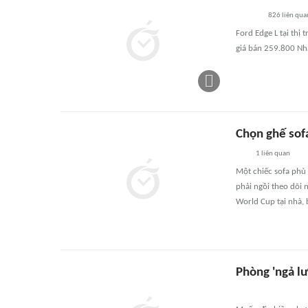
826
liên qua
Ford Edge L tại th
giá bán 259.800 Nh
Chọn ghế sof
1
liên quan
Một chiếc sofa phù
phải ngồi theo dõi 
World Cup tại nhà, 
Phòng 'ngả lư