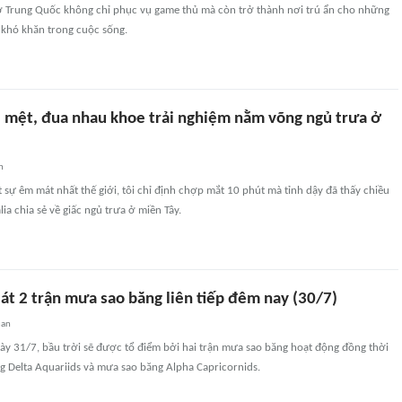
ở Trung Quốc không chỉ phục vụ game thủ mà còn trở thành nơi trú ẩn cho những
 khó khăn trong cuộc sống.
 mệt, đua nhau khoe trải nghiệm nằm võng ngủ trưa ở
n
t sự êm mát nhất thế giới, tôi chỉ định chợp mắt 10 phút mà tỉnh dậy đã thấy chiều
lia chia sẻ về giấc ngủ trưa ở miền Tây.
át 2 trận mưa sao băng liên tiếp đêm nay (30/7)
uan
gày 31/7, bầu trời sẽ được tổ điểm bởi hai trận mưa sao băng hoạt động đồng thời
g Delta Aquariids và mưa sao băng Alpha Capricornids.