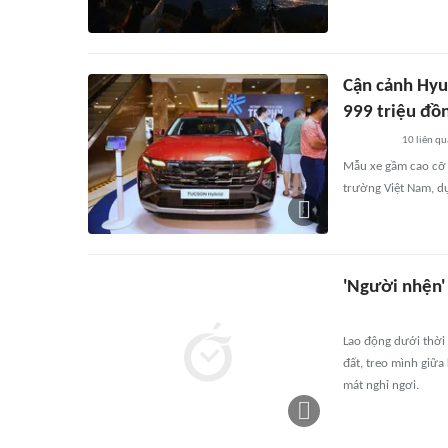
Cận cảnh Hyu
999 triệu đồ
10
liên qu
Mẫu xe gầm cao cỡ C
trường Việt Nam, dự
'Người nhện'
Lao động dưới thời 
đất, treo mình giữa
mát nghỉ ngơi.