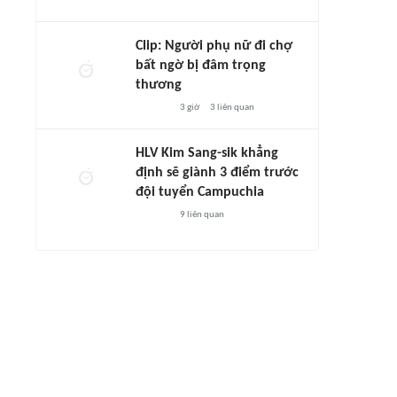
Clip: Người phụ nữ đi chợ
bất ngờ bị đâm trọng
thương
3 giờ
3
liên quan
HLV Kim Sang-sik khẳng
định sẽ giành 3 điểm trước
đội tuyển Campuchia
9
liên quan