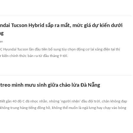
ndai Tucson Hybrid sắp ra mắt, mức giá dự kiến dưới
ng
an
 Hyundai Tucson lần đầu tiên bổ sung tùy chọn động cơ lai xăng điện tại thị
 kiến chính thức bán ra từ đầu tháng 9 tới.
 treo mình mưu sinh giữa chảo lửa Đà Nẵng
tiết gần 40 độ C đã nhọc nhằn, những 'người nhện' đầu đội trời, chân không đạp
 không trung hàng tiếng đồng hồ, không thể muốn là ngả lưng hay chạy vào bóng