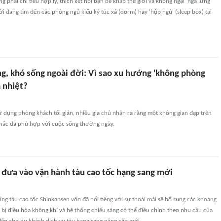
 phải chi tiêu hợp lý, thích kết nối bạn bè khắp thế giới và không ngại 'ngả lưng
 đang tìm đến các phòng ngủ kiểu ký túc xá (dorm) hay 'hộp ngủ' (sleep box) tại
g, khó sống ngoài đời: Vì sao xu hướng 'không phòng
 nhiệt?
ử dụng phòng khách tối giản, nhiều gia chủ nhận ra rằng một không gian đẹp trên
hắc đã phù hợp với cuộc sống thường ngày.
 đưa vào vận hành tàu cao tốc hạng sang mới
ống tàu cao tốc Shinkansen vốn đã nổi tiếng với sự thoải mái sẽ bổ sung các khoang
 bị điều hòa không khí và hệ thống chiếu sáng có thể điều chỉnh theo nhu cầu của