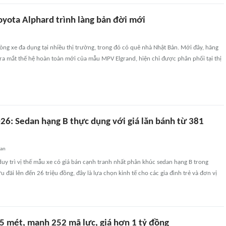
oyota Alphard trình làng bản đời mới
dòng xe đa dụng tại nhiều thị trường, trong đó có quê nhà Nhật Bản. Mới đây, hãng
ra mắt thế hệ hoàn toàn mới của mẫu MPV Elgrand, hiện chỉ được phân phối tại thị
026: Sedan hạng B thực dụng với giá lăn bánh từ 381
uan
 duy trì vị thế mẫu xe có giá bán cạnh tranh nhất phân khúc sedan hạng B trong
 đãi lên đến 26 triệu đồng, đây là lựa chọn kinh tế cho các gia đình trẻ và đơn vị
 5 mét, mạnh 252 mã lực, giá hơn 1 tỷ đồng