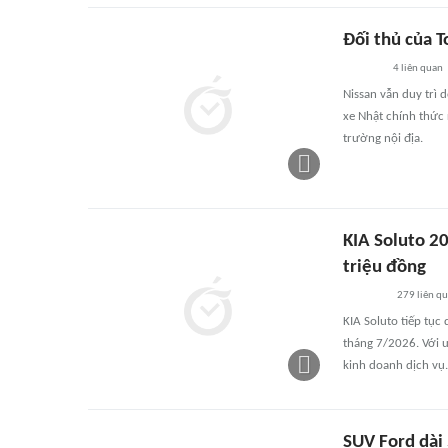
Đối thủ của T
4
liên quan
Nissan vẫn duy trì 
xe Nhật chính thức 
trường nội địa.
KIA Soluto 2
triệu đồng
279
liên q
KIA Soluto tiếp tục
tháng 7/2026. Với ưu
kinh doanh dịch vụ.
SUV Ford dài