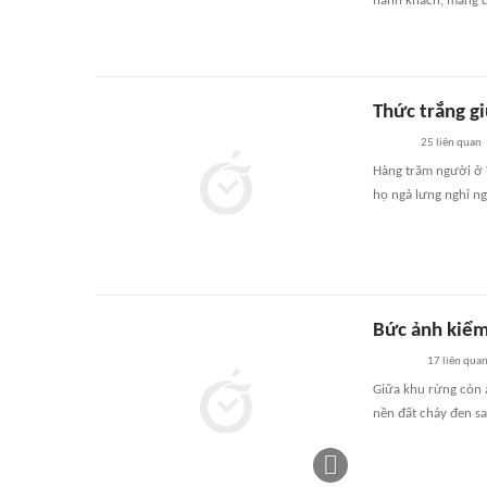
hành khách, mang đ
Thức trắng gi
25
liên quan
Hàng trăm người ở T
họ ngả lưng nghỉ ng
Bức ảnh kiểm
17
liên qua
Giữa khu rừng còn 
nền đất cháy đen sa