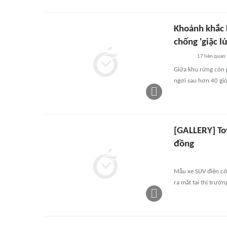
Khoảnh khắc 
chống 'giặc lử
17
liên quan
Giữa khu rừng còn p
ngơi sau hơn 40 giờ
[GALLERY] Toy
đồng
Mẫu xe SUV điện cỡ
ra mắt tại thị trườ