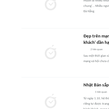
Muốn đi nhiều nhưng
chung'… Nhiều người
Đà Nẵng.
Đẹp trên mạn
khách' dần hạ
2
liên quan
Sau một thời gian s
mạng xã hội chưa c
Nhật Bản sắp
1
liên quan
Từ ngày 1.10, hệ th
riêng tư được trang