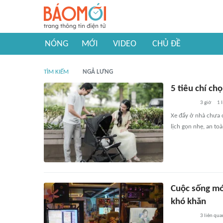
NÓNG
MỚI
VIDEO
CHỦ ĐỀ
TÌM KIẾM
NGẢ LƯNG
5 tiêu chí ch
3 giờ
1
l
Xe đẩy ở nhà chưa 
lịch gọn nhẹ, an toà
Cuộc sống mới
khó khăn
3
liên qua