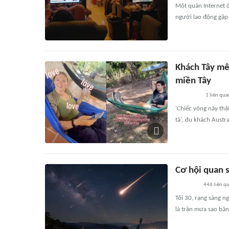
Một quán Internet 
người lao động gặp
Khách Tây mê
miền Tây
1
liên qua
'Chiếc võng này thậ
tà', du khách Austra
Cơ hội quan s
446
liên q
Tối 30, rạng sáng n
là trận mưa sao băn