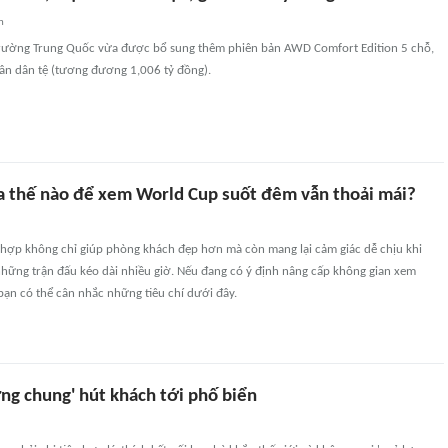
n
ị trường Trung Quốc vừa được bổ sung thêm phiên bản AWD Comfort Edition 5 chỗ,
ân dân tệ (tương đương 1,006 tỷ đồng).
a thế nào để xem World Cup suốt đêm vẫn thoải mái?
 hợp không chỉ giúp phòng khách đẹp hơn mà còn mang lại cảm giác dễ chịu khi
những trận đấu kéo dài nhiều giờ. Nếu đang có ý định nâng cấp không gian xem
bạn có thể cân nhắc những tiêu chí dưới đây.
ng chung' hút khách tới phố biển