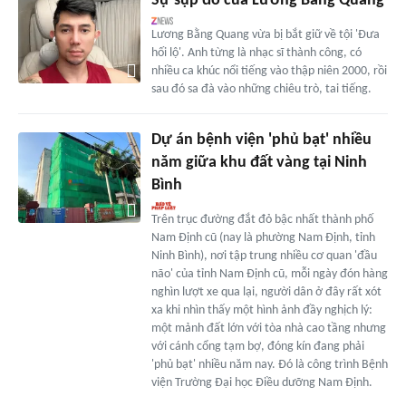
Sự sụp đổ của Lương Bằng Quang
Lương Bằng Quang vừa bị bắt giữ về tội 'Đưa
hối lộ'. Anh từng là nhạc sĩ thành công, có
nhiều ca khúc nổi tiếng vào thập niên 2000, rồi
sau đó sa đà vào những chiêu trò, tai tiếng.
Dự án bệnh viện 'phủ bạt' nhiều
năm giữa khu đất vàng tại Ninh
Bình
Trên trục đường đắt đỏ bậc nhất thành phố
Nam Định cũ (nay là phường Nam Định, tỉnh
Ninh Bình), nơi tập trung nhiều cơ quan 'đầu
não' của tỉnh Nam Định cũ, mỗi ngày đón hàng
nghìn lượt xe qua lại, người dân ở đây rất xót
xa khi nhìn thấy một hình ảnh đầy nghịch lý:
một mảnh đất lớn với tòa nhà cao tầng nhưng
với cánh cổng tạm bợ, đóng kín đang phải
'phủ bạt' nhiều năm nay. Đó là công trình Bệnh
viện Trường Đại học Điều dưỡng Nam Định.