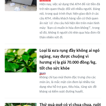
Hiện nay, việc sử dụng thẻ ATM để rút tiền đã
trở nên quen thuộc đối với nhiều người. Đáng
nói, trong quá trình thực hiện giao dịch ở các
cây ATM, nhiều khách hàng vẫn có thói quen
ấn nút 'có' cho câu hỏi hiện lên trên màn hình
máy: 'Bạn có muốn in hóa đơn không?', trong
số đó, không ít người chỉ nhìn qua hóa đơn rồi
thản nhiên vứt đi.
Loại lá xưa rụng đầy không ai ngó
ngàng, nay được chuộng vì
hương vị lạ giá 70.000 đồng/kg,
tốt cho sức khỏe
Không chỉ tạo mùi thơm đặc trưng cho các
món ăn, lá mắc mật còn đem lại nhiều tác
dụng như hỗ trợ gan, tiêu hóa, tăng sức đề
kháng và kiểm soát đường huyết.
Thứ quà quê có vị chua chua, ruột