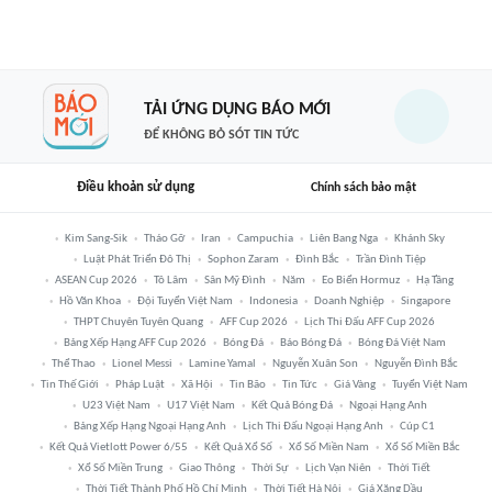
TẢI ỨNG DỤNG BÁO MỚI
ĐỂ KHÔNG BỎ SÓT TIN TỨC
Điều khoản sử dụng
Chính sách bảo mật
Kim Sang-Sik
Tháo Gỡ
Iran
Campuchia
Liên Bang Nga
Khánh Sky
Luật Phát Triển Đô Thị
Sophon Zaram
Đình Bắc
Trần Đình Tiệp
ASEAN Cup 2026
Tô Lâm
Sân Mỹ Đình
Năm
Eo Biển Hormuz
Hạ Tầng
Hồ Văn Khoa
Đội Tuyển Việt Nam
Indonesia
Doanh Nghiệp
Singapore
THPT Chuyên Tuyên Quang
AFF Cup 2026
Lịch Thi Đấu AFF Cup 2026
Bảng Xếp Hạng AFF Cup 2026
Bóng Đá
Báo Bóng Đá
Bóng Đá Việt Nam
Thể Thao
Lionel Messi
Lamine Yamal
Nguyễn Xuân Son
Nguyễn Đình Bắc
Tin Thế Giới
Pháp Luật
Xã Hội
Tin Bão
Tin Tức
Giá Vàng
Tuyển Việt Nam
U23 Việt Nam
U17 Việt Nam
Kết Quả Bóng Đá
Ngoại Hạng Anh
Bảng Xếp Hạng Ngoại Hạng Anh
Lịch Thi Đấu Ngoại Hạng Anh
Cúp C1
Kết Quả Vietlott Power 6/55
Kết Quả Xổ Số
Xổ Số Miền Nam
Xổ Số Miền Bắc
Xổ Số Miền Trung
Giao Thông
Thời Sự
Lịch Vạn Niên
Thời Tiết
Thời Tiết Thành Phố Hồ Chí Minh
Thời Tiết Hà Nội
Giá Xăng Dầu