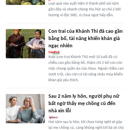
Loại quả này xuất hiện ở thành phố vài năm
gần đây và nhanh chóng thu hút sự chú ý bởi
hương vị đặc biệt, vị chua ngọt hấp dẫn.
Con trai của Khánh Thi đã cao gần
bằng bố, tài năng khiến khán giả
ngạc nhiên
Kubi (con trai Khánh Thi) mới 10 tuổi đã có
chiều cao gần bằng bố, thậm chí 2 bố con còn
mặc chung quần áo của nhau. Ngoài chiều cao
vượt trội, cậu còn có tài năng nhảy múa khiến
khán giả yêu thích.
Sau 2 năm ly hôn, người phụ nữ
bất ngờ thấy mẹ chồng cũ đến
nhà xin lỗi
Hai năm sau ly hôn, tôi chưa từng nghĩ sẽ gặp
lại mẹ chồng cũ, càng không nghĩ tới bà sẽ chủ