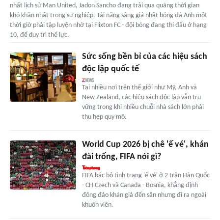
nhất lịch sử Man United, Jadon Sancho đang trải qua quãng thời gian
khó khăn nhất trong sự nghiệp. Tài năng sáng giá nhất bóng đá Anh một
thời giờ phải tập luyện nhờ tại Flixton FC - đội bóng đang thi đấu ở hạng
10, để duy trì thể lực.
Sức sống bền bỉ của các hiệu sách
độc lập quốc tế
Tại nhiều nơi trên thế giới như Mỹ, Anh và
New Zealand, các hiệu sách độc lập vẫn trụ
vững trong khi nhiều chuỗi nhà sách lớn phải
thu hẹp quy mô.
World Cup 2026 bị chê 'ế vé', khán
đài trống, FIFA nói gì?
FIFA bác bỏ tình trạng 'ế vé' ở 2 trận Hàn Quốc
- CH Czech và Canada - Bosnia, khẳng định
đông đảo khán giả đến sân nhưng đi ra ngoài
khuôn viên.