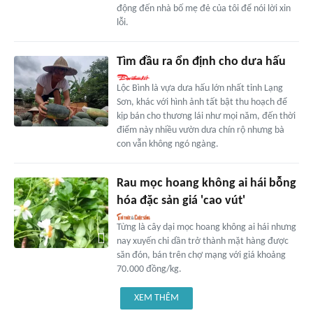
động đến nhà bố mẹ đẻ của tôi để nói lời xin
lỗi.
Tìm đầu ra ổn định cho dưa hấu
Lộc Bình là vựa dưa hấu lớn nhất tỉnh Lạng
Sơn, khác với hình ảnh tất bật thu hoạch để
kịp bán cho thương lái như mọi năm, đến thời
điểm này nhiều vườn dưa chín rộ nhưng bà
con vẫn không ngó ngàng.
Rau mọc hoang không ai hái bỗng
hóa đặc sản giá 'cao vút'
Từng là cây dại mọc hoang không ai hái nhưng
nay xuyến chi dần trở thành mặt hàng được
săn đón, bán trên chợ mạng với giá khoảng
70.000 đồng/kg.
XEM THÊM