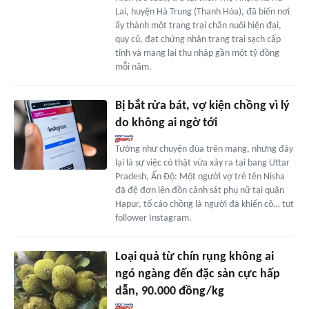
Lai, huyện Hà Trung (Thanh Hóa), đã biến nơi
ấy thành một trang trại chăn nuôi hiện đại,
quy củ, đạt chứng nhận trang trại sạch cấp
tỉnh và mang lại thu nhập gần một tỷ đồng
mỗi năm.
Bị bắt rửa bát, vợ kiện chồng vì lý
do không ai ngờ tới
Tưởng như chuyện đùa trên mạng, nhưng đây
lại là sự việc có thật vừa xảy ra tại bang Uttar
Pradesh, Ấn Độ: Một người vợ trẻ tên Nisha
đã đệ đơn lên đồn cảnh sát phụ nữ tại quận
Hapur, tố cáo chồng là người đã khiến cô… tụt
follower Instagram.
Loại quả từ chín rụng không ai
ngó ngàng đến đặc sản cực hấp
dẫn, 90.000 đồng/kg