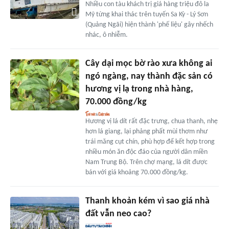
Nhiều con tàu khách trị giá hàng triệu đô la
Mỹ từng khai thác trên tuyến Sa Kỳ - Lý Sơn
(Quảng Ngãi) hiện thành 'phế liệu' gây nhếch
nhác, ô nhiễm.
Cây dại mọc bờ rào xưa không ai
ngó ngàng, nay thành đặc sản có
hương vị lạ trong nhà hàng,
70.000 đồng/kg
Hương vị lá dít rất đặc trưng, chua thanh, nhẹ
hơn lá giang, lại phảng phất mùi thơm như
trái măng cụt chín, phù hợp để kết hợp trong
nhiều món ăn độc đáo của người dân miền
Nam Trung Bộ. Trên chợ mạng, lá dít được
bán với giá khoảng 70.000 đồng/kg.
Thanh khoản kém vì sao giá nhà
đất vẫn neo cao?