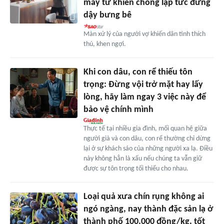
mấy từ khiến chồng lập tức đứng
dậy bưng bê
Màn xử lý của người vợ khiến dân tình thích
thú, khen ngợi.
Khi con dâu, con rể thiếu tôn
trọng: Đừng vội trở mặt hay lấy
lòng, hãy làm ngay 3 việc này để
bảo vệ chính mình
Thực tế tại nhiều gia đình, mối quan hệ giữa
người già và con dâu, con rể thường chỉ dừng
lại ở sự khách sáo của những người xa lạ. Điều
này không hẳn là xấu nếu chúng ta vẫn giữ
được sự tôn trọng tối thiểu cho nhau.
Loại quả xưa chín rụng không ai
ngó ngàng, nay thành đặc sản lạ ở
thành phố 100.000 đồng/kg, tốt