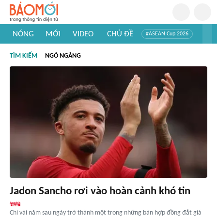
NÓNG
MỚI
VIDEO
CHỦ ĐỀ
#ASEAN Cup 2026
#Trí tuệ nhân tạo
#Mỹ - Iran
#Khám phá Việt Nam
TÌM KIẾM
NGÓ NGÀNG
#Khám phá thế giới
Jadon Sancho rơi vào hoàn cảnh khó tin
Chỉ vài năm sau ngày trở thành một trong những bản hợp đồng đắt giá