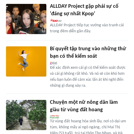
ALLDAY Project gặp phải sự cố
'đáng sợ nhất Kpop'
ALLDAY Project tiếp tục vướng vào tranh cãi
trong đêm diễn gần đây.
Bí quyết tập trung vào những thứ
bạn có thể kiểm soát
Để xác định xem cái gì có thể kiểm soát được
và cái gì không rất khó. Và nó sẽ còn khó hơn
nếu bạn luôn để cảm xúc lấn át khi nghĩ đến
những gì đang xảy ra.
Chuyện một nữ nông dân làm
giàu từ vùng đất hoang
Từ vùng đất hoang hóa sình lầy, nơi cỏ dại um
tùm, không mấy ai ngó ngàng, chị Mai Thị
Hiên (53 tuổi), trú tại thôn Thọ Nhạn, xã Hà