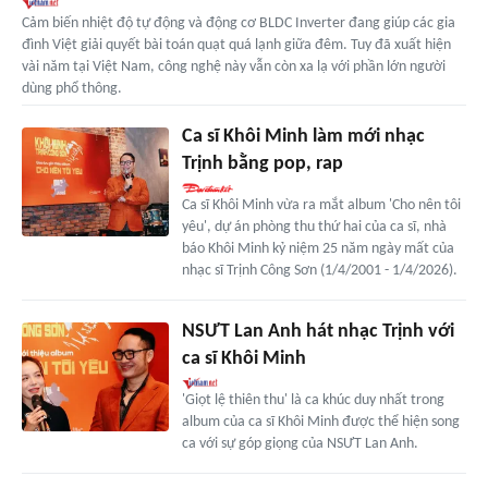
Cảm biến nhiệt độ tự động và động cơ BLDC Inverter đang giúp các gia
đình Việt giải quyết bài toán quạt quá lạnh giữa đêm. Tuy đã xuất hiện
vài năm tại Việt Nam, công nghệ này vẫn còn xa lạ với phần lớn người
dùng phổ thông.
Ca sĩ Khôi Minh làm mới nhạc
Trịnh bằng pop, rap
Ca sĩ Khôi Minh vừa ra mắt album 'Cho nên tôi
yêu', dự án phòng thu thứ hai của ca sĩ, nhà
báo Khôi Minh kỷ niệm 25 năm ngày mất của
nhạc sĩ Trịnh Công Sơn (1/4/2001 - 1/4/2026).
NSƯT Lan Anh hát nhạc Trịnh với
ca sĩ Khôi Minh
'Giọt lệ thiên thu' là ca khúc duy nhất trong
album của ca sĩ Khôi Minh được thể hiện song
ca với sự góp giọng của NSƯT Lan Anh.