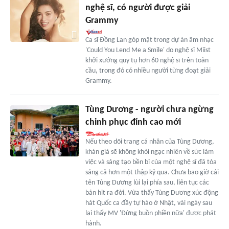
nghệ sĩ, có người được giải
Grammy
Ca sĩ Đồng Lan góp mặt trong dự án âm nhạc
'Could You Lend Me a Smile' do nghệ sĩ Miist
khởi xướng quy tụ hơn 60 nghệ sĩ trên toàn
cầu, trong đó có nhiều người từng đoạt giải
Grammy.
Tùng Dương - người chưa ngừng
chinh phục đỉnh cao mới
Nếu theo dõi trang cá nhân của Tùng Dương,
khán giả sẽ không khỏi ngạc nhiên về sức làm
việc và sáng tạo bền bỉ của một nghệ sĩ đã tỏa
sáng cả hơn một thập kỷ qua. Chưa bao giờ cái
tên Tùng Dương lùi lại phía sau, liên tục các
bản hit ra đời. Vừa thấy Tùng Dương xúc động
hát Quốc ca đầy tự hào ở Nhật, vài ngày sau
lại thấy MV 'Đừng buồn phiền nữa' được phát
hành.