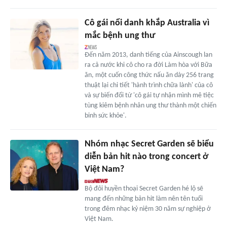
Cô gái nổi danh khắp Australia vì
mắc bệnh ung thư
Đến năm 2013, danh tiếng của Ainscough lan
ra cả nước khi cô cho ra đời Làm hòa với Bữa
ăn, một cuốn công thức nấu ăn dày 256 trang
thuật lại chi tiết 'hành trình chữa lành' của cô
và sự biến đổi từ 'cô gái tự nhận mình mê tiệc
tùng kiêm bệnh nhân ung thư thành một chiến
binh sức khỏe'.
Nhóm nhạc Secret Garden sẽ biểu
diễn bản hit nào trong concert ở
Việt Nam?
Bộ đôi huyền thoại Secret Garden hé lộ sẽ
mang đến những bản hit làm nên tên tuổi
trong đêm nhạc kỷ niệm 30 năm sự nghiệp ở
Việt Nam.