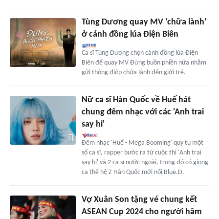
Tùng Dương quay MV 'chữa lành'
ở cánh đồng lúa Điện Biên
Ca sĩ Tùng Dương chọn cánh đồng lúa Điện
Biên để quay MV Đừng buồn phiền nữa nhằm
gửi thông điệp chữa lành đến giới trẻ.
Nữ ca sĩ Hàn Quốc về Huế hát
chung đêm nhạc với các 'Anh trai
say hi'
Đêm nhạc 'Huế - Mega Booming' quy tụ một
số ca sĩ, rapper bước ra từ cuộc thi 'Anh trai
say hi' và 2 ca sĩ nước ngoài, trong đó có giọng
ca thế hệ Z Hàn Quốc mới nổi Blue.D.
Vợ Xuân Son tặng vé chung kết
ASEAN Cup 2024 cho người hâm