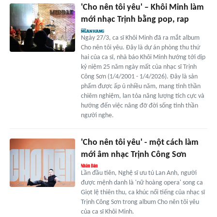
'Cho nên tôi yêu' – Khôi Minh làm
mới nhạc Trịnh bằng pop, rap
Ngày 27/3, ca sĩ Khôi Minh đã ra mắt album
Cho nên tôi yêu. Đây là dự án phòng thu thứ
hai của ca sĩ, nhà báo Khôi Minh hướng tới dịp
kỷ niệm 25 năm ngày mất của nhạc sĩ Trịnh
Công Sơn (1/4/2001 - 1/4/2026). Đây là sản
phẩm được ấp ủ nhiều năm, mang tinh thần
chiêm nghiệm, lan tỏa năng lượng tích cực và
hướng đến việc nâng đỡ đời sống tinh thần
người nghe.
'Cho nên tôi yêu' - một cách làm
mới âm nhạc Trịnh Công Sơn
Lần đầu tiên, Nghệ sĩ ưu tú Lan Anh, người
được mệnh danh là 'nữ hoàng opera' song ca
Giọt lệ thiên thu, ca khúc nổi tiếng của nhạc sĩ
Trịnh Công Sơn trong album Cho nên tôi yêu
của ca sĩ Khôi Minh.