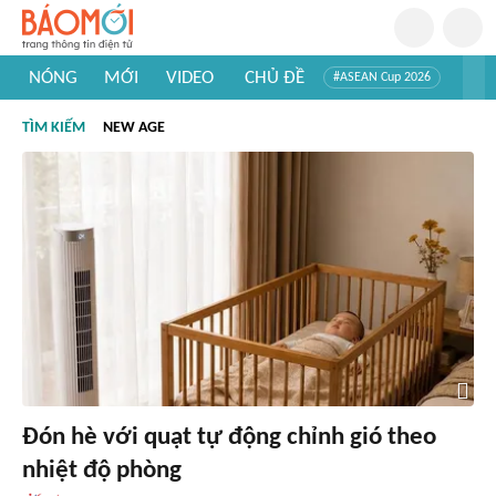
NÓNG
MỚI
VIDEO
CHỦ ĐỀ
#ASEAN Cup 2026
#Trí tuệ nhân tạo
#Mỹ - Iran
#Khám phá Việt Nam
TÌM KIẾM
NEW AGE
#Khám phá thế giới
Đón hè với quạt tự động chỉnh gió theo
nhiệt độ phòng