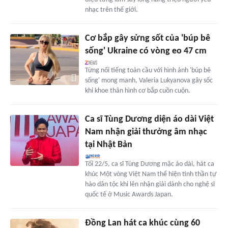
nhạc trên thế giới.
Cơ bắp gây sửng sốt của 'búp bê
sống' Ukraine có vòng eo 47 cm
Từng nổi tiếng toàn cầu với hình ảnh 'búp bê
sống' mong manh, Valeria Lukyanova gây sốc
khi khoe thân hình cơ bắp cuồn cuộn.
Ca sĩ Tùng Dương diện áo dài Việt
Nam nhận giải thưởng âm nhạc
tại Nhật Bản
Tối 22/5, ca sĩ Tùng Dương mặc áo dài, hát ca
khúc Một vòng Việt Nam thể hiện tinh thần tự
hào dân tộc khi lên nhận giải dành cho nghệ sĩ
quốc tế ở Music Awards Japan.
Đồng Lan hát ca khúc cùng 60