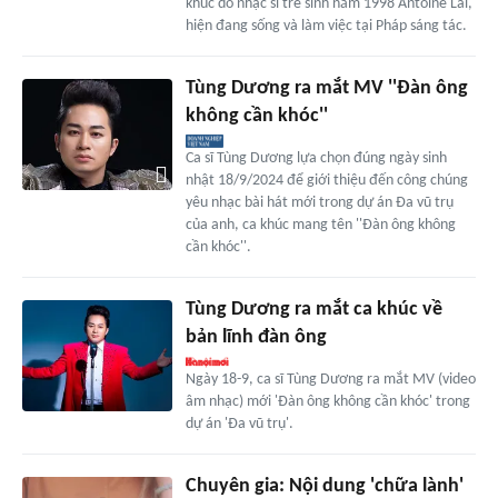
khúc do nhạc sĩ trẻ sinh năm 1998 Antoine Lai,
hiện đang sống và làm việc tại Pháp sáng tác.
Tùng Dương ra mắt MV ''Đàn ông
không cần khóc''
Ca sĩ Tùng Dương lựa chọn đúng ngày sinh
nhật 18/9/2024 để giới thiệu đến công chúng
yêu nhạc bài hát mới trong dự án Đa vũ trụ
của anh, ca khúc mang tên ''Đàn ông không
cần khóc''.
Tùng Dương ra mắt ca khúc về
bản lĩnh đàn ông
Ngày 18-9, ca sĩ Tùng Dương ra mắt MV (video
âm nhạc) mới 'Đàn ông không cần khóc' trong
dự án 'Đa vũ trụ'.
Chuyên gia: Nội dung 'chữa lành'