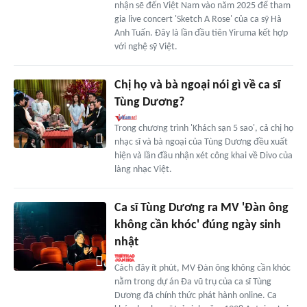
nhận sẽ đến Việt Nam vào năm 2025 để tham
gia live concert 'Sketch A Rose' của ca sỹ Hà
Anh Tuấn. Đây là lần đầu tiên Yiruma kết hợp
với nghệ sỹ Việt.
Chị họ và bà ngoại nói gì về ca sĩ
Tùng Dương?
Trong chương trình 'Khách sạn 5 sao', cả chị họ
nhạc sĩ và bà ngoại của Tùng Dương đều xuất
hiện và lần đầu nhận xét công khai về Divo của
làng nhạc Việt.
Ca sĩ Tùng Dương ra MV 'Đàn ông
không cần khóc' đúng ngày sinh
nhật
Cách đây ít phút, MV Đàn ông không cần khóc
nằm trong dự án Đa vũ trụ của ca sĩ Tùng
Dương đã chính thức phát hành online. Ca