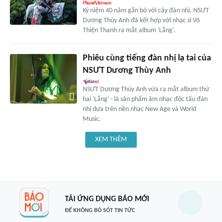
Kỷ niệm 40 năm gắn bó với cây đàn nhị, NSƯT
Dương Thùy Anh đã kết hợp với nhạc sĩ Võ
Thiện Thanh ra mắt album 'Lắng'.
Phiêu cùng tiếng đàn nhị lạ tai của
NSƯT Dương Thùy Anh
NSƯT Dương Thùy Anh vừa ra mắt album thứ
hai 'Lắng' - là sản phẩm âm nhạc độc tấu đàn
nhị dựa trên nền nhạc New Age và World
Music.
XEM THÊM
TẢI ỨNG DỤNG BÁO MỚI
ĐỂ KHÔNG BỎ SÓT TIN TỨC