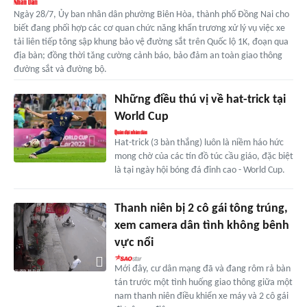
Ngày 28/7, Ủy ban nhân dân phường Biên Hòa, thành phố Đồng Nai cho
biết đang phối hợp các cơ quan chức năng khẩn trương xử lý vụ việc xe
tải liên tiếp tông sập khung bảo vệ đường sắt trên Quốc lộ 1K, đoạn qua
địa bàn; đồng thời tăng cường cảnh báo, bảo đảm an toàn giao thông
đường sắt và đường bộ.
Những điều thú vị về hat-trick tại
World Cup
Hat-trick (3 bàn thắng) luôn là niềm háo hức
mong chờ của các tín đồ túc cầu giáo, đặc biệt
là tại ngày hội bóng đá đỉnh cao - World Cup.
Thanh niên bị 2 cô gái tông trúng,
xem camera dân tình không bênh
vực nổi
Mới đây, cư dân mạng đã và đang rôm rả bàn
tán trước một tình huống giao thông giữa một
nam thanh niên điều khiển xe máy và 2 cô gái