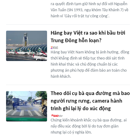
ra quyết định tạm giữ hình sự đối với Nguyễn
Văn Tuấn (SN 1993, ngụ khóm Tây Khánh 7) về
hành vi 'Gây rối trật tự công cộng'.
Hãng bay Việt ra sao khi bầu trời
Trung Đông hỗn loạn?
Hãng bay Việt Nam không bị ảnh hưởng, đồng
thời khẳng định sẽ tiếp tục theo dõi sát tình
hình khai thác và chủ động chuẩn bị các
phương án phù hợp để đảm bảo an toàn cho
hành khách.
Theo dõi cụ bà qua đường mà bao
người rưng rưng, camera hành
trình ghi lại lý do xúc động
Chứng kiến khoảnh khắc cụ bà qua đường, ai
nấy đều xúc động bởi lý do tuy đơn giản
nhưng lại có ý nghĩa lớn.