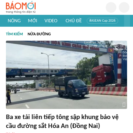
NÓNG
MỚI
VIDEO
CHỦ ĐỀ
#ASEAN Cup 2026
#Trí tuệ nhân tạo
#Mỹ - Iran
#Khám phá Việt Nam
TÌM KIẾM
NỬA ĐƯỜNG
#Khám phá thế giới
Ba xe tải liên tiếp tông sập khung bảo vệ
cầu đường sắt Hóa An (Đồng Nai)