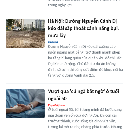
trong ngày 9/1.
Hà Nội: Đường Nguyễn Cảnh Dị
kéo dài sắp thoát cảnh nắng bụi,
mưa lầy
Đường Nguyễn Cảnh Dị kéo dài xuống cấp,
ngổn ngang mặt bằng, trở thành mảnh ghép
hạ tầng bị lãng quên của dự án khu đô thị Bắc
Đại Kim mở rộng. Chủ đầu tư dự án khẳng
định, sẽ sớm thi công dứt điểm để khớp nối hạ
tầng với đường Vành đai 2,5.
Vượt qua 'cú ngã bất ngờ' ở tuổi
ngoài 50
Ở tuổi ngoài 50, tôi tưởng mình đã bước sang
giai đoạn yên ổn của đời người, khi con cái
trưởng thành, cuộc sống gia đình vừa vặn,
tương lai mở ra nhẹ nhàng phía trước. Nhưng