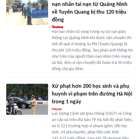
nạn nhân tai nạn từ Quảng Ninh
về Tuyên Quang bị thu 120 triệu
đồng
Hai nạn nhân tử vong trong vụ tai nạn giao
thông tại Quảng Ninh khi được vận chuyển thi
thể về quê ở Hoàng Su Phì (Tuyên Quang) bị
thu phí 120 triệu đồng. Sau phản ánh thông tin
như trên của người thân nạn nhân trên mạng
xã hội, đơn vị vận chuyển đã hoàn trả 50 triệu
đồng cho gia đình.
Xử phạt hơn 200 học sinh và phụ
huynh vi phạm trên đường Hà Nội
trong 1 ngày
Lực lượng Cảnh sát giao thông (CSGT) và Công
an cấp xã trên địa bàn TP Hà Nội đã phát hiện,
xử lý 221 trường hợp vi phạm (gồm 180 học
sinh, 41 phụ huynh), phạt tiền ước tính
191,625 triệu đồng, tạm giữ 78 phương tiện