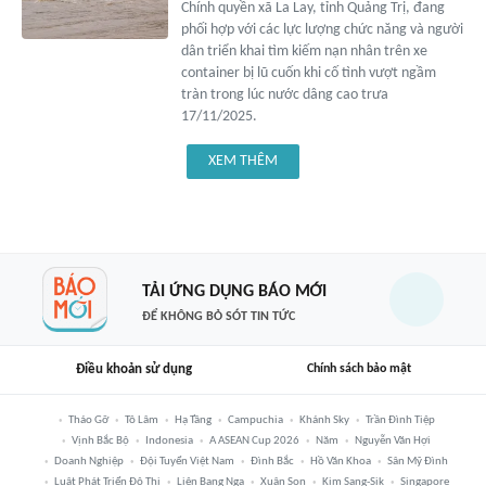
Chính quyền xã La Lay, tỉnh Quảng Trị, đang
phối hợp với các lực lượng chức năng và người
dân triển khai tìm kiếm nạn nhân trên xe
container bị lũ cuốn khi cố tình vượt ngầm
tràn trong lúc nước dâng cao trưa
17/11/2025.
XEM THÊM
TẢI ỨNG DỤNG BÁO MỚI
ĐỂ KHÔNG BỎ SÓT TIN TỨC
Điều khoản sử dụng
Chính sách bảo mật
Tháo Gỡ
Tô Lâm
Hạ Tầng
Campuchia
Khánh Sky
Trần Đình Tiệp
Vịnh Bắc Bộ
Indonesia
A ASEAN Cup 2026
Năm
Nguyễn Văn Hợi
Doanh Nghiệp
Đội Tuyển Việt Nam
Đình Bắc
Hồ Văn Khoa
Sân Mỹ Đình
Luật Phát Triển Đô Thị
Liên Bang Nga
Xuân Son
Kim Sang-Sik
Singapore