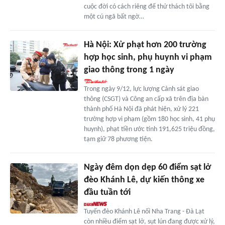
cuộc đời có cách riêng để thử thách tôi bằng
một cú ngã bất ngờ…
Hà Nội: Xử phạt hơn 200 trường
hợp học sinh, phụ huynh vi phạm
giao thông trong 1 ngày
Trong ngày 9/12, lực lượng Cảnh sát giao
thông (CSGT) và Công an cấp xã trên địa bàn
thành phố Hà Nội đã phát hiện, xử lý 221
trường hợp vi phạm (gồm 180 học sinh, 41 phụ
huynh), phạt tiền ước tính 191,625 triệu đồng,
tạm giữ 78 phương tiện.
Ngày đêm dọn dẹp 60 điểm sạt lở
đèo Khánh Lê, dự kiến thông xe
đầu tuần tới
Tuyến đèo Khánh Lê nối Nha Trang - Đà Lạt
còn nhiều điểm sạt lở, sụt lún đang được xử lý,