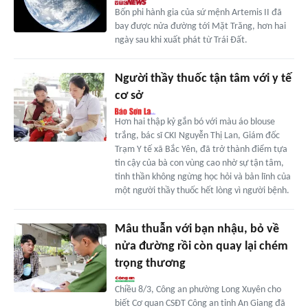
Bốn phi hành gia của sứ mệnh Artemis II đã
bay được nửa đường tới Mặt Trăng, hơn hai
ngày sau khi xuất phát từ Trái Đất.
Người thầy thuốc tận tâm với y tế
cơ sở
Hơn hai thập kỷ gắn bó với màu áo blouse
trắng, bác sĩ CKI Nguyễn Thị Lan, Giám đốc
Trạm Y tế xã Bắc Yên, đã trở thành điểm tựa
tin cậy của bà con vùng cao nhờ sự tận tâm,
tinh thần không ngừng học hỏi và bản lĩnh của
một người thầy thuốc hết lòng vì người bệnh.
Mâu thuẫn với bạn nhậu, bỏ về
nửa đường rồi còn quay lại chém
trọng thương
Chiều 8/3, Công an phường Long Xuyên cho
biết Cơ quan CSĐT Công an tỉnh An Giang đã