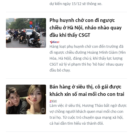
dự kiến ngày 15/12 sẽ thông xe.
Phụ huynh chở con đi ngược
chiều ở Hà Nội, nháo nhào quay
đầu khi thấy CSGT
Hàng loạt phụ huynh chở con đến trường đã
đi ngược chiều đường Hoàng Minh Giám (Yên
Hòa, Hà Nội), đáng chú ý, khi thấy lực lượng
CSGT xử lý vi phạm thì họ 'hô hào' nhau quay
đầu bỏ chạy.
Bán hàng ở siêu thị, cô gái được
khách xin số mai mối cho con trai
Làm việc ở siêu thị, Hương Thảo bất ngờ được
vợ chồng người khách quen mai mối cho con
trai họ. Từ cuộc trò chuyện qua mạng xã hội,
cả hai dần tìm hiểu và thành đôi.