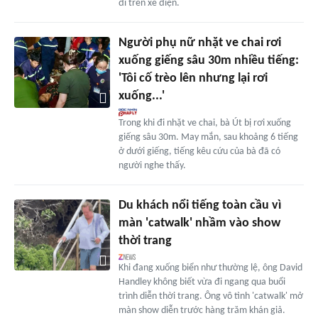
đi trên xe điện.
Người phụ nữ nhặt ve chai rơi
xuống giếng sâu 30m nhiều tiếng:
'Tôi cố trèo lên nhưng lại rơi
xuống...'
Trong khi đi nhặt ve chai, bà Út bị rơi xuống
giếng sâu 30m. May mắn, sau khoảng 6 tiếng
ở dưới giếng, tiếng kêu cứu của bà đã có
người nghe thấy.
Du khách nổi tiếng toàn cầu vì
màn 'catwalk' nhầm vào show
thời trang
Khi đang xuống biển như thường lệ, ông David
Handley không biết vừa đi ngang qua buổi
trình diễn thời trang. Ông vô tình 'catwalk' mở
màn show diễn trước hàng trăm khán giả.