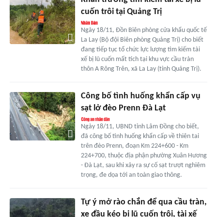
cuốn trôi tại Quảng Trị
Ngày 18/11, Đồn Biên phòng cửa khẩu quốc tế
La Lay (Bộ đội Biên phòng Quảng Trị) cho biết
đang tiếp tục tổ chức lực lượng tìm kiếm tài
xế bị lũ cuốn mất tích tại khu vực cầu tràn
thôn A Rông Trên, xã La Lay (tỉnh Quảng Trị).
Công bố tình huống khẩn cấp vụ
sạt lở đèo Prenn Đà Lạt
Ngày 18/11, UBND tỉnh Lâm Đồng cho biết,
đã công bố tình huống khẩn cấp về thiên tai
trên đèo Prenn, đoạn Km 224+600 - Km
224+700, thuộc địa phận phường Xuân Hương
- Đà Lạt, sau khi xảy ra sự cố sạt trượt nghiêm
trọng, đe dọa tới an toàn giao thông.
Tự ý mở rào chắn để qua cầu tràn,
xe đầu kéo bị lũ cuốn trôi, tài xế