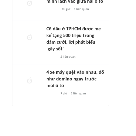
mình lách vào giữa hai ô tô
10 giờ
1
liên quan
Cô dâu ở TPHCM được mẹ
kế tặng 500 triệu trong
đám cưới, lời phát biểu
'gây sốt'
2
liên quan
4 xe máy quệt vào nhau, đổ
như domino ngay trước
mũi ô tô
9 giờ
1
liên quan