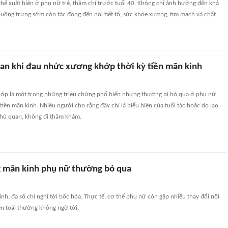
thể xuất hiện ở phụ nữ trẻ, thậm chí trước tuổi 40. Không chỉ ảnh hưởng đến khả
buồng trứng sớm còn tác động đến nội tiết tố, sức khỏe xương, tim mạch và chất
an khi đau nhức xương khớp thời kỳ tiền mãn kinh
p là một trong những triệu chứng phổ biến nhưng thường bị bỏ qua ở phụ nữ
tiền mãn kinh. Nhiều người cho rằng đây chỉ là biểu hiện của tuổi tác hoặc do lao
hủ quan, không đi thăm khám.
g mãn kinh phụ nữ thường bỏ qua
nh, đa số chỉ nghĩ tới bốc hỏa. Thực tế, cơ thể phụ nữ còn gặp nhiều thay đổi nội
iền toái thường không ngờ tới.