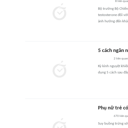
8
liên qu
Bộ trưởng Bộ Chiến 
testosterone đối vớ
ảnh hưởng đến khả 
5 cách ngăn 
2
liên quan
Kỳ kinh nguyệt khi
dụng 5 cách sau đây 
Phụ nữ trẻ c
670
liên q
Suy buồng trứng sớm