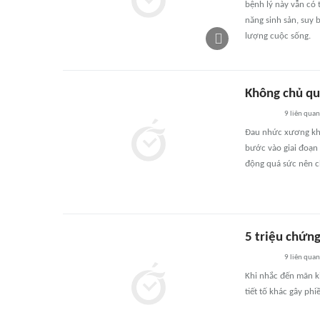
bệnh lý này vẫn có 
năng sinh sản, suy 
lượng cuộc sống.
Không chủ qu
9
liên quan
Đau nhức xương khớ
bước vào giai đoạn 
động quá sức nên c
5 triệu chứn
9
liên quan
Khi nhắc đến mãn ki
tiết tố khác gây ph