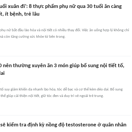
đuổi xuân đi': 8 thực phẩm phụ nữ qua 30 tuổi ăn càng
, ít bệnh, trẻ lâu
 phụ nữ bắt đầu lão hóa và nội tiết có nhiều thay đổi. Việc ăn uống hợp lý không chỉ
 mà còn tăng cường sức khỏe từ bên trong.
0 nên thường xuyên ăn 3 món giúp bổ sung nội tiết tố,
dai
n
ết tố suy giảm khiến da nhanh lão hóa, tóc dễ bạc và cơ thể kém dẻo dai. Bổ sung
ể giúp cải thiện nội tiết, giữ tóc đen và duy trì vẻ ngoài trẻ trung.
sẽ kiểm tra định kỳ nồng độ testosterone ở quân nhân