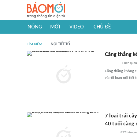
NÓNG
MỚI
VIDEO
CHỦ ĐỀ
TÌM KIẾM
NỘI TIẾT TỐ
Căng thẳng k
1
liên quan
Căng thẳng không ch
và rối loạn nội tiết
7 loại trái c
40 tuổi càng
822
liên qu