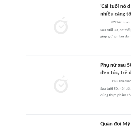
'Cái tuổi nó 
nhiều càng tốt
822
liên quan
Sau tuổi 30, cơ thể
giúp giữ gìn làn da
Phụ nữ sau 5
đen tóc, trẻ 
1438
liên qua
Sau tuổi 50, nội ti
đúng thực phẩm có th
Quân đội Mỹ 