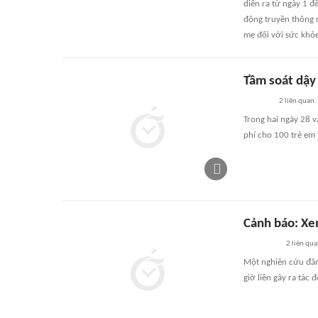
diễn ra từ ngày 1 
động truyền thông n
mẹ đối với sức khỏe
Tầm soát dậy
2
liên quan
Trong hai ngày 28 v
phí cho 100 trẻ em 
Cảnh báo: Xe
2
liên qu
Một nghiên cứu đăng
giờ liền gây ra tác 