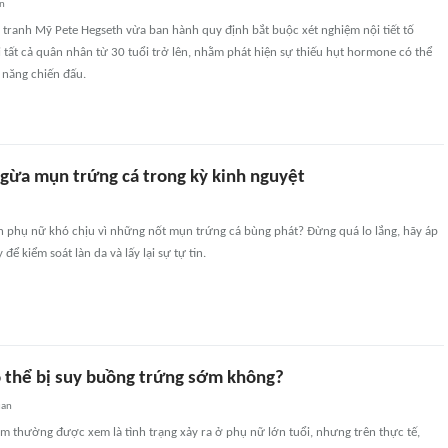
an
tranh Mỹ Pete Hegseth vừa ban hành quy định bắt buộc xét nghiệm nội tiết tố
i tất cả quân nhân từ 30 tuổi trở lên, nhằm phát hiện sự thiếu hụt hormone có thể
năng chiến đấu.
ngừa mụn trứng cá trong kỳ kinh nguyệt
ến phụ nữ khó chịu vì những nốt mụn trứng cá bùng phát? Đừng quá lo lắng, hãy áp
để kiểm soát làn da và lấy lại sự tự tin.
ó thể bị suy buồng trứng sớm không?
uan
 thường được xem là tình trạng xảy ra ở phụ nữ lớn tuổi, nhưng trên thực tế,