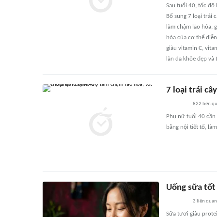
Sau tuổi 40, tốc độ 
Bổ sung 7 loại trái 
làm chậm lão hóa, g
hóa của cơ thể diễn 
giàu vitamin C, vit
làn da khỏe đẹp và 
7 loại trái c
822
liên q
Phụ nữ tuổi 40 cần 
bằng nội tiết tố, là
Uống sữa tốt
3
liên quan
Sữa tươi giàu prote