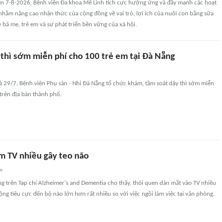
đến 7-8-2026, Bệnh viện Đa khoa Mê Linh tích cực hưởng ứng và đẩy mạnh các hoạt
hằm nâng cao nhận thức của cộng đồng về vai trò, lợi ích của nuôi con bằng sữa
 bà mẹ, trẻ em và sự phát triển bền vững của xã hội.
 thì sớm miễn phí cho 100 trẻ em tại Đà Nẵng
à 29/7, Bệnh viện Phụ sản - Nhi Đà Nẵng tổ chức khám, tầm soát dậy thì sớm miễn
trên địa bàn thành phố.
m TV nhiều gây teo não
an
 trên Tạp chí Alzheimer's and Dementia cho thấy, thói quen dán mắt vào TV nhiều
động tiêu cực đến bộ não lớn hơn rất nhiều so với việc ngồi làm việc tại văn phòng.