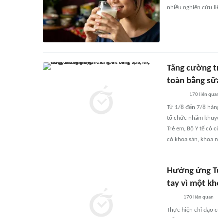
nhiều nghiên cứu li
Tăng cường t
toàn bằng sữ
170
liên qua
Từ 1/8 đến 7/8 hàng
tổ chức nhằm khuyế
Trẻ em, Bộ Y tế có c
có khoa sản, khoa n
Hưởng ứng Tu
tay vì một k
170
liên quan
Thực hiện chỉ đạo c