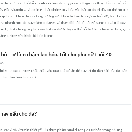
lão hóa của cơ thể diễn ra nhanh hơn do suy giảm collagen và thay đổi nội tiết tố.
cây giàu vitamin C, vitamin E, chất chống oxy hóa và chất xơ dưới đây có thể hỗ trợ
iúp làn da khỏe đẹp và tăng cường sức khỏe từ bên trong.Sau tuổi 40, tốc độ lão
ra nhanh hơn do suy giảm collagen và thay đổi nội tiết tố. Bổ sung 7 loại trái cây
amin E, chất chống oxy hóa và chất xơ dưới đây có thể hỗ trợ làm chậm lão hóa, giúp
tăng cường sức khỏe từ bên trong.
ây hỗ trợ làm chậm lão hóa, tốt cho phụ nữ tuổi 40
uan
bổ sung các dưỡng chất thiết yếu qua chế độ ăn để duy trì độ đàn hồi của da, cân
m chậm lão hóa hiệu quả.
 hay xấu cho da?
in, canxi và vitamin thiết yếu, là thực phẩm nuôi dưỡng da từ bên trong nhưng