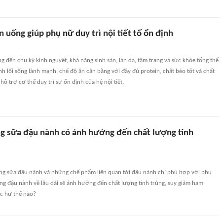
n uống giúp phụ nữ duy trì nội tiết tố ổn định
ng đến chu kỳ kinh nguyệt, khả năng sinh sản, làn da, tâm trạng và sức khỏe tổng thể
h lối sống lành mạnh, chế độ ăn cân bằng với đầy đủ protein, chất béo tốt và chất
ỗ trợ cơ thể duy trì sự ổn định của hệ nội tiết.
g sữa đậu nành có ảnh hưởng đến chất lượng tinh
ng sữa đậu nành và những chế phẩm liên quan tới đậu nành chỉ phù hợp với phụ
ng đậu nành về lâu dài sẽ ảnh hưởng đến chất lượng tinh trùng, suy giảm ham
c hư thế nào?