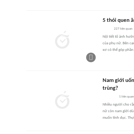
5 thói quen ă
227
liên quan
Nội tiết tố ảnh hưở
của phụ nữ. Bên cạn
xơ có thể góp phần h
Nam giới uốn
trùng?
1
liên quan
Nhiều người cho rằ
nữ còn nam giới dù
muốn tình dục. Thự