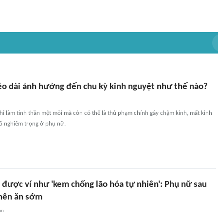
éo dài ảnh hưởng đến chu kỳ kinh nguyệt như thế nào?
ỉ làm tinh thần mệt mỏi mà còn có thể là thủ phạm chính gây chậm kinh, mất kinh
 tố nghiêm trọng ở phụ nữ.
ây được ví như 'kem chống lão hóa tự nhiên': Phụ nữ sau
 nên ăn sớm
an